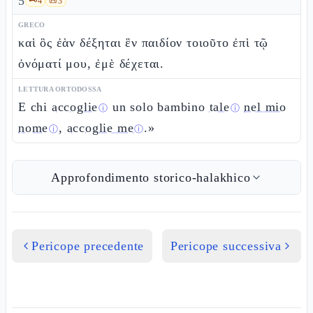
5
🗝️
4
📜
3
GRECO
καὶ ὃς ἐὰν δέξηται ἓν παιδίον τοιοῦτο ἐπὶ τῷ
ὀνόματί μου, ἐμὲ δέχεται.
LETTURA ORTODOSSA
E chi
accoglie
un solo bambino
tale
nel mio
ⓘ
ⓘ
nome
,
accoglie me
.»
ⓘ
ⓘ
Approfondimento storico-halakhico
Pericope precedente
Pericope successiva