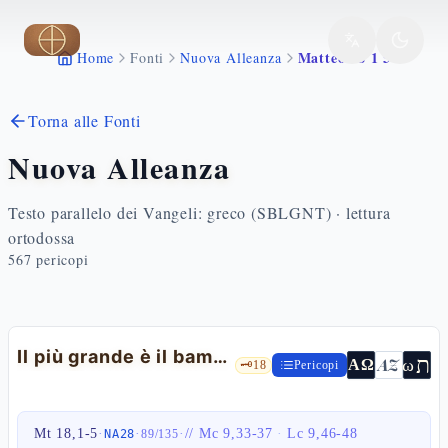
Vai al contenuto principale
Matteo 18 1 5
Home
Fonti
Nuova Alleanza
Torna alle Fonti
Nuova Alleanza
Testo parallelo dei Vangeli: greco (SBLGNT) · lettura
ortodossa
567
pericopi
Il più grande è il bambino — Mt 18,1-5
ת
AZ
ω
ΑΩ
🗝️
18
Pericopi
Mt 18,1-5
·
·
·
//
Mc 9,33-37
·
Lc 9,46-48
NA28
89
/
135