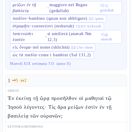
μείζων ἐν τῇ
maggiore nel Regno
גְּדֻלָּה
=
gedullah
βασιλείᾳ
(gedullah)
παιδίον
bambino (qatan non obbligato)
=
קָטָן qatan
στραφῆτε
convertirvi (teshuvah)
=
תְּשׁוּבָה teshuvah
ταπεινώσει
si umilierà (anavah Nm
עֲנָוָה
=
anavah
ἑαυτόν
12,3)
εἰς ὄνομα
nel nome (shlichùt)
=
בְּשֵׁם be-shem
ὡς τὰ παιδία
come i bambini (Sal 131,2)
=
Martedì XIX settimana T.O. (anno II)
1
🗝️
5
📜
2
GRECO
Ἐν ἐκείνῃ τῇ ὥρᾳ προσῆλθον οἱ μαθηταὶ τῷ
Ἰησοῦ λέγοντες· Τίς ἄρα μείζων ἐστὶν ἐν τῇ
βασιλείᾳ τῶν οὐρανῶν;
LETTURA ORTODOSSA