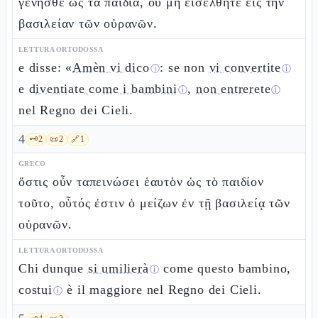
γένησθε ὡς τὰ παιδία, οὐ μὴ εἰσέλθητε εἰς τὴν
βασιλείαν τῶν οὐρανῶν.
LETTURA ORTODOSSA
e disse: «
Amèn vi dico
: se non
vi convertite
ⓘ
ⓘ
e
diventiate come i bambini
,
non entrerete
ⓘ
ⓘ
nel Regno dei Cieli.
4
🗝️
2
📜
2
🔗
1
GRECO
ὅστις οὖν ταπεινώσει ἑαυτὸν ὡς τὸ παιδίον
τοῦτο, οὗτός ἐστιν ὁ μείζων ἐν τῇ βασιλείᾳ τῶν
οὐρανῶν.
LETTURA ORTODOSSA
Chi dunque
si umilierà
come questo bambino,
ⓘ
costui
è il maggiore nel Regno dei Cieli.
ⓘ