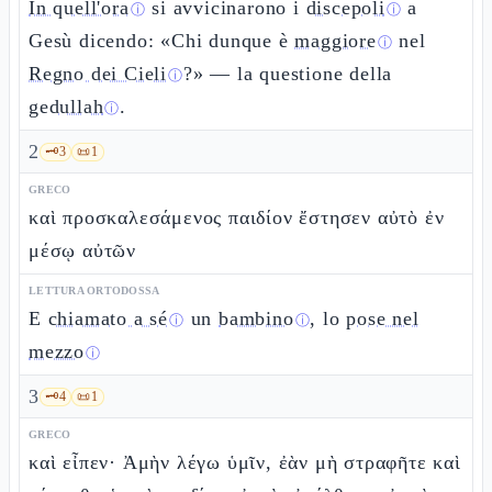
In quell'ora
si avvicinarono i
discepoli
a
ⓘ
ⓘ
Gesù dicendo: «Chi dunque è
maggiore
nel
ⓘ
Regno dei Cieli
?» — la questione della
ⓘ
gedullah
.
ⓘ
2
🗝️
3
📜
1
GRECO
καὶ προσκαλεσάμενος παιδίον ἔστησεν αὐτὸ ἐν
μέσῳ αὐτῶν
LETTURA ORTODOSSA
E
chiamato a sé
un
bambino
, lo
pose nel
ⓘ
ⓘ
mezzo
ⓘ
3
🗝️
4
📜
1
GRECO
καὶ εἶπεν· Ἀμὴν λέγω ὑμῖν, ἐὰν μὴ στραφῆτε καὶ