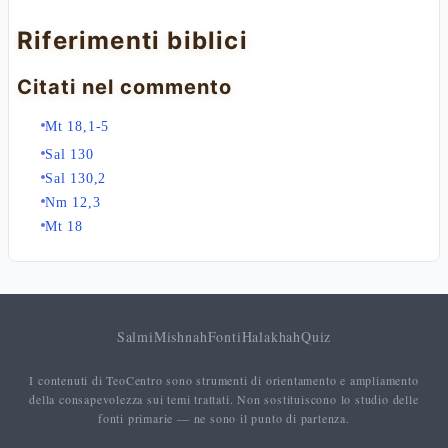
Riferimenti biblici
Citati nel commento
Mt 18,1-5
Sal 130
Sal 130,2
Nm 12,3
Mt 18
Salmi
Mishnah
Fonti
Halakhah
Quiz
I contenuti di TeoCentro sono strumenti di orientamento e ampliamento
della consapevolezza sui temi trattati. Non sostituiscono lo studio delle
fonti primarie — ne sono il punto di partenza.