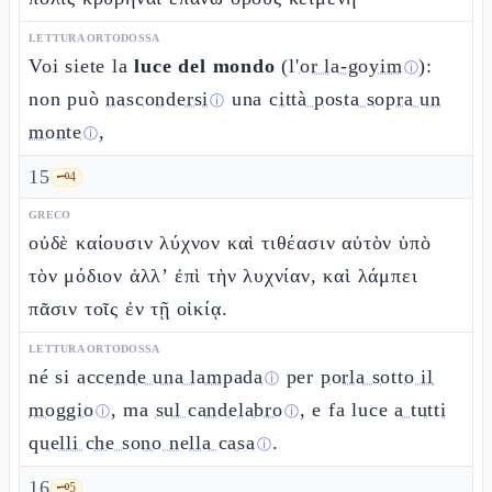
LETTURA ORTODOSSA
Voi siete la
luce del mondo
(l'
or la-goyim
):
ⓘ
non può
nascondersi
una
città posta sopra un
ⓘ
monte
,
ⓘ
15
🗝️
4
GRECO
οὐδὲ καίουσιν λύχνον καὶ τιθέασιν αὐτὸν ὑπὸ
τὸν μόδιον ἀλλ’ ἐπὶ τὴν λυχνίαν, καὶ λάμπει
πᾶσιν τοῖς ἐν τῇ οἰκίᾳ.
LETTURA ORTODOSSA
né si
accende una lampada
per
porla sotto il
ⓘ
moggio
, ma
sul candelabro
, e fa luce
a tutti
ⓘ
ⓘ
quelli che sono nella casa
.
ⓘ
16
🗝️
5