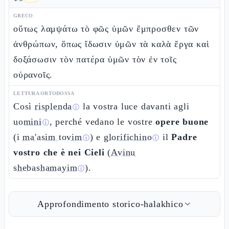
GRECO
οὕτως λαμψάτω τὸ φῶς ὑμῶν ἔμπροσθεν τῶν
ἀνθρώπων, ὅπως ἴδωσιν ὑμῶν τὰ καλὰ ἔργα καὶ
δοξάσωσιν τὸν πατέρα ὑμῶν τὸν ἐν τοῖς
οὐρανοῖς.
LETTURA ORTODOSSA
Così
risplenda
la vostra luce davanti agli
ⓘ
uomini
, perché vedano le vostre
opere buone
ⓘ
(i
ma'asim tovim
) e
glorifichino
il
Padre
ⓘ
ⓘ
vostro che è nei Cieli
(
Avinu
shebashamayim
).
ⓘ
Approfondimento storico-halakhico