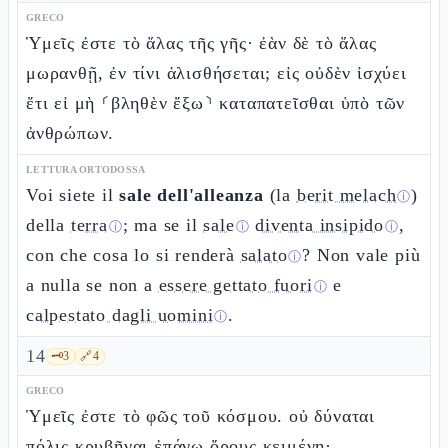
GRECO
Ὑμεῖς ἐστε τὸ ἅλας τῆς γῆς· ἐὰν δὲ τὸ ἅλας
μωρανθῇ, ἐν τίνι ἁλισθήσεται; εἰς οὐδὲν ἰσχύει
ἔτι εἰ μὴ ⸂βληθὲν ἔξω⸃ καταπατεῖσθαι ὑπὸ τῶν
ἀνθρώπων.
LETTURA ORTODOSSA
Voi siete il
sale dell'alleanza
(la
berit melach
)
ⓘ
della
terra
; ma se il
sale
diventa insipido
,
ⓘ
ⓘ
ⓘ
con che cosa lo si renderà
salato
? Non vale più
ⓘ
a nulla se non a
essere gettato fuori
e
ⓘ
calpestato dagli uomini
.
ⓘ
14
🗝️
3
🔗
4
GRECO
Ὑμεῖς ἐστε τὸ φῶς τοῦ κόσμου. οὐ δύναται
πόλις κρυβῆναι ἐπάνω ὄρους κειμένη·