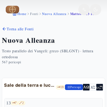
Vai al contenuto principale
Matteo 5 13 16
Home
Fonti
Nuova Alleanza
Torna alle Fonti
Nuova Alleanza
Testo parallelo dei Vangeli: greco (SBLGNT) · lettura
ortodossa
567
pericopi
Sale della terra e luce del mondo
ת
AZ
ω
ΑΩ
🗝️
19
Pericopi
13
🗝️
7
🔗
2