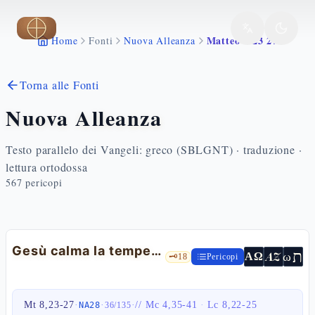
Vai al contenuto principale
Matteo 8 23 27
Home
Fonti
Nuova Alleanza
Torna alle Fonti
Nuova Alleanza
Testo parallelo dei Vangeli: greco (SBLGNT) · traduzione ·
lettura ortodossa
567
pericopi
Gesù calma la tempesta
ת
AZ
ω
ΑΩ
🗝️
18
Pericopi
Mt 8,23-27
·
·
·
//
Mc 4,35-41
·
Lc 8,22-25
NA28
36
/
135