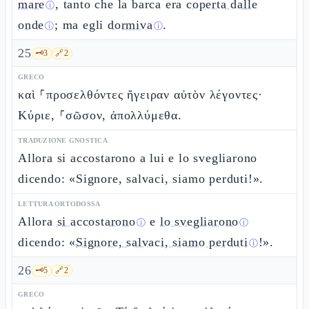
mare
, tanto che la barca era
coperta dalle
ⓘ
onde
; ma egli
dormiva
.
ⓘ
ⓘ
25
🗝️
3
🔗
2
GRECO
καὶ ⸀προσελθόντες ἤγειραν αὐτὸν λέγοντες·
Κύριε, ⸀σῶσον, ἀπολλύμεθα.
TRADUZIONE GNOSTICA
Allora si accostarono a lui e lo svegliarono
dicendo: «Signore, salvaci, siamo perduti!».
LETTURA ORTODOSSA
Allora
si accostarono
e
lo svegliarono
ⓘ
ⓘ
dicendo: «
Signore, salvaci, siamo perduti
!».
ⓘ
26
🗝️
5
🔗
2
GRECO