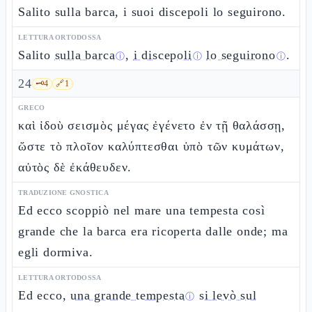
Salito sulla barca, i suoi discepoli lo seguirono.
LETTURA ORTODOSSA
Salito
sulla barca
,
i discepoli
lo seguirono
.
ⓘ
ⓘ
ⓘ
24
🗝️
4
🔗
1
GRECO
καὶ ἰδοὺ σεισμὸς μέγας ἐγένετο ἐν τῇ θαλάσσῃ,
ὥστε τὸ πλοῖον καλύπτεσθαι ὑπὸ τῶν κυμάτων,
αὐτὸς δὲ ἐκάθευδεν.
TRADUZIONE GNOSTICA
Ed ecco scoppiò nel mare una tempesta così
grande che la barca era ricoperta dalle onde; ma
egli dormiva.
LETTURA ORTODOSSA
Ed ecco,
una grande tempesta
si levò sul
ⓘ