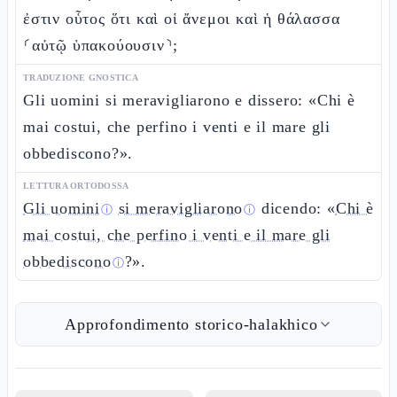
ἐστιν οὗτος ὅτι καὶ οἱ ἄνεμοι καὶ ἡ θάλασσα
⸂αὐτῷ ὑπακούουσιν⸃;
TRADUZIONE GNOSTICA
Gli uomini si meravigliarono e dissero: «Chi è
mai costui, che perfino i venti e il mare gli
obbediscono?».
LETTURA ORTODOSSA
Gli uomini
si meravigliarono
dicendo: «
Chi è
ⓘ
ⓘ
mai costui, che perfino i venti e il mare gli
obbediscono
?».
ⓘ
Approfondimento storico-halakhico