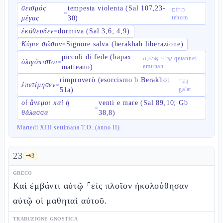
σεισμός
tempesta violenta (Sal 107,23-
תְּהוֹם
=
tehom
μέγας
30)
ἐκάθευδεν
dormiva (Sal 3,6; 4,9)
=
Κύριε σῶσον
Signore salva (berakhah liberazione)
=
piccoli di fede (hapax
קְטַנֵּי אֱמוּנָה qetannei
ὀλιγόπιστοι
=
emunah
matteano)
rimproverò (esorcismo b.Berakhot
גָּעַר
ἐπετίμησεν
=
ga'ar
51a)
οἱ ἄνεμοι καὶ ἡ
venti e mare (Sal 89,10; Gb
=
θάλασσα
38,8)
Martedì XIII settimana T.O. (anno II)
23
🗝️
3
GRECO
Καὶ ἐμβάντι αὐτῷ ⸀εἰς πλοῖον ἠκολούθησαν
αὐτῷ οἱ μαθηταὶ αὐτοῦ.
TRADUZIONE GNOSTICA