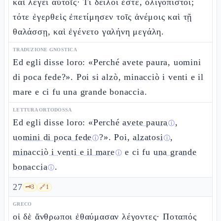
καὶ λέγει αὐτοῖς· Τί δειλοί ἐστε, ὀλιγόπιστοι;
τότε ἐγερθεὶς ἐπετίμησεν τοῖς ἀνέμοις καὶ τῇ
θαλάσσῃ, καὶ ἐγένετο γαλήνη μεγάλη.
TRADUZIONE GNOSTICA
Ed egli disse loro: «Perché avete paura, uomini
di poca fede?». Poi si alzò, minacciò i venti e il
mare e ci fu una grande bonaccia.
LETTURA ORTODOSSA
Ed egli disse loro: «Perché
avete paura
,
ⓘ
uomini di poca fede
?». Poi,
alzatosi
,
ⓘ
ⓘ
minacciò i venti e il mare
e ci fu
una grande
ⓘ
bonaccia
.
ⓘ
27
🗝️
3
🔗
1
GRECO
οἱ δὲ ἄνθρωποι ἐθαύμασαν λέγοντες· Ποταπός