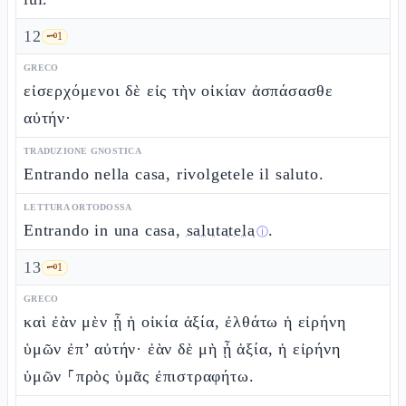
12
🗝️
1
GRECO
εἰσερχόμενοι δὲ εἰς τὴν οἰκίαν ἀσπάσασθε
αὐτήν·
TRADUZIONE GNOSTICA
Entrando nella casa, rivolgetele il saluto.
LETTURA ORTODOSSA
Entrando in una casa,
salutatela
.
ⓘ
13
🗝️
1
GRECO
καὶ ἐὰν μὲν ᾖ ἡ οἰκία ἀξία, ἐλθάτω ἡ εἰρήνη
ὑμῶν ἐπ’ αὐτήν· ἐὰν δὲ μὴ ᾖ ἀξία, ἡ εἰρήνη
ὑμῶν ⸀πρὸς ὑμᾶς ἐπιστραφήτω.