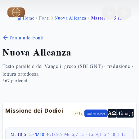
Vai al contenuto principale
Matteo 10 5 15
Home
Fonti
Nuova Alleanza
Torna alle Fonti
Nuova Alleanza
Testo parallelo dei Vangeli: greco (SBLGNT) · traduzione ·
lettura ortodossa
567
pericopi
Missione dei Dodici
ת
AZ
ω
ΑΩ
🗝️
12
Pericopi
Mt 10,5-15
·
·
·
//
Mc 6,7-13
·
Lc 9,1-6 / 10,1-12
NA28
46
/
135