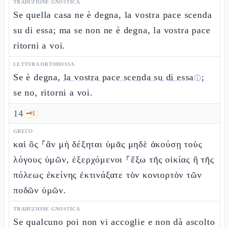
TRADUZIONE GNOSTICA
Se quella casa ne è degna, la vostra pace scenda
su di essa; ma se non ne è degna, la vostra pace
ritorni a voi.
LETTURA ORTODOSSA
Se è degna,
la vostra pace scenda su di essa
;
ⓘ
se no, ritorni a voi.
14
🗝️
1
GRECO
καὶ ὃς ⸀ἂν μὴ δέξηται ὑμᾶς μηδὲ ἀκούσῃ τοὺς
λόγους ὑμῶν, ἐξερχόμενοι ⸀ἔξω τῆς οἰκίας ἢ τῆς
πόλεως ἐκείνης ἐκτινάξατε τὸν κονιορτὸν τῶν
ποδῶν ὑμῶν.
TRADUZIONE GNOSTICA
Se qualcuno poi non vi accoglie e non dà ascolto