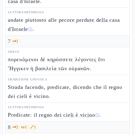
casa d'Israele.
LETTURA ORTODOSSA
andate piuttosto alle
pecore perdute della casa
d'Israele
.
ⓘ
7
🗝️
1
GRECO
πορευόμενοι δὲ κηρύσσετε λέγοντες ὅτι
Ἤγγικεν ἡ βασιλεία τῶν οὐρανῶν.
TRADUZIONE GNOSTICA
Strada facendo, predicate, dicendo che il regno
dei cieli è vicino.
LETTURA ORTODOSSA
Predicate: il
regno dei cieli è vicino
.
ⓘ
8
🗝️
2
📜
1
🔗
1