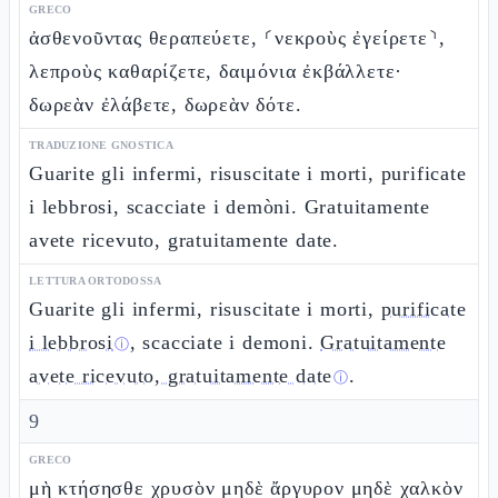
GRECO
ἀσθενοῦντας θεραπεύετε, ⸂νεκροὺς ἐγείρετε⸃,
λεπροὺς καθαρίζετε, δαιμόνια ἐκβάλλετε·
δωρεὰν ἐλάβετε, δωρεὰν δότε.
TRADUZIONE GNOSTICA
Guarite gli infermi, risuscitate i morti, purificate
i lebbrosi, scacciate i demòni. Gratuitamente
avete ricevuto, gratuitamente date.
LETTURA ORTODOSSA
Guarite gli infermi, risuscitate i morti,
purificate
i lebbrosi
, scacciate i demoni.
Gratuitamente
ⓘ
avete ricevuto, gratuitamente date
.
ⓘ
9
GRECO
μὴ κτήσησθε χρυσὸν μηδὲ ἄργυρον μηδὲ χαλκὸν