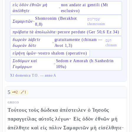
εἰς ὁδὸν ἐθνῶν μὴ
non andate ai gentili (Mt
=
ἀπέλθητε
esclusivo)
Shomronim (Berakhot
שֹׁמְרוֹנִים
Σαμαριτῶν
=
shomronim
8,8)
πρόβατα τὰ ἀπολωλότα
pecore perdute (Ger 50,6 Ez 34)
=
δωρεὰν λάβετε
gratuitamente (chinam —
חִנָּם
=
chinam
δωρεὰν δότε
Avot 1,3)
εἰρήνη ὑμῶν
vostro shalom (operativo)
=
Σοδόμων καὶ
Sedom e Amorah (b.Sanhedrin
=
Γομόρρων
109a)
XI domenica T.O. — anno A
5
🗝️
2
🔗
1
GRECO
Τούτους τοὺς δώδεκα ἀπέστειλεν ὁ Ἰησοῦς
παραγγείλας αὐτοῖς λέγων· Εἰς ὁδὸν ἐθνῶν μὴ
ἀπέλθητε καὶ εἰς πόλιν Σαμαριτῶν μὴ εἰσέλθητε·