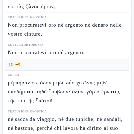
εἰς τὰς ζώνας ὑμῶν,
TRADUZIONE GNOSTICA
Non procuratevi oro né argento né denaro nelle
vostre cinture,
LETTURA ORTODOSSA
Non procuratevi oro né argento,
10
🗝️
1
GRECO
μὴ πήραν εἰς ὁδὸν μηδὲ δύο χιτῶνας μηδὲ
ὑποδήματα μηδὲ ⸀ῥάβδον· ἄξιος γὰρ ὁ ἐργάτης
τῆς τροφῆς ⸀αὐτοῦ.
TRADUZIONE GNOSTICA
né sacca da viaggio, né due tuniche, né sandali,
né bastone, perché chi lavora ha diritto al suo