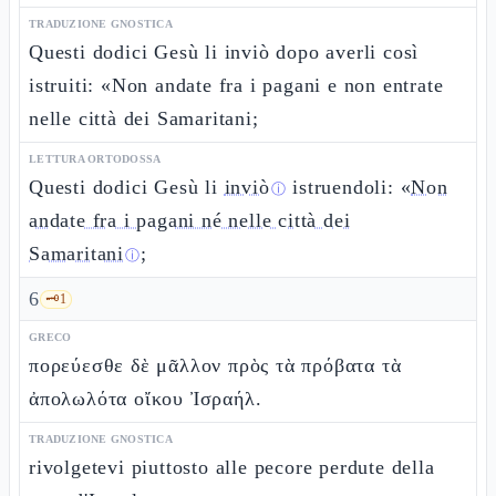
TRADUZIONE GNOSTICA
Questi dodici Gesù li inviò dopo averli così
istruiti: «Non andate fra i pagani e non entrate
nelle città dei Samaritani;
LETTURA ORTODOSSA
Questi dodici Gesù li
inviò
istruendoli: «
Non
ⓘ
andate fra i pagani né nelle città dei
Samaritani
;
ⓘ
6
🗝️
1
GRECO
πορεύεσθε δὲ μᾶλλον πρὸς τὰ πρόβατα τὰ
ἀπολωλότα οἴκου Ἰσραήλ.
TRADUZIONE GNOSTICA
rivolgetevi piuttosto alle pecore perdute della