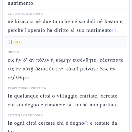
nutrimento.
LETTURA ORTODOSSA
né bisaccia né due tuniche né sandali né bastone,
perché
l'operaio ha diritto al suo nutrimento
.
ⓘ
11
🗝️
1
GRECO
εἰς ἣν δ’ ἂν πόλιν ἢ κώμην εἰσέλθητε, ἐξετάσατε
τίς ἐν αὐτῇ ἄξιός ἐστιν· κἀκεῖ μείνατε ἕως ἂν
ἐξέλθητε.
TRADUZIONE GNOSTICA
In qualunque città o villaggio entriate, cercate
chi sia degno e rimanete là finché non partiate.
LETTURA ORTODOSSA
In ogni città cercate chi è
degno
e restate da
ⓘ
lui.