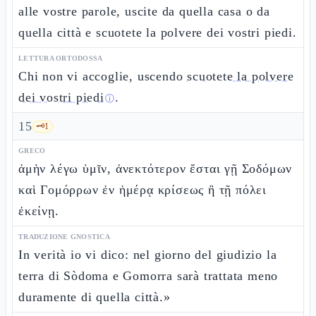
alle vostre parole, uscite da quella casa o da
quella città e scuotete la polvere dei vostri piedi.
LETTURA ORTODOSSA
Chi non vi accoglie, uscendo
scuotete la polvere
dei vostri piedi
.
ⓘ
15
🗝️
1
GRECO
ἀμὴν λέγω ὑμῖν, ἀνεκτότερον ἔσται γῇ Σοδόμων
καὶ Γομόρρων ἐν ἡμέρᾳ κρίσεως ἢ τῇ πόλει
ἐκείνῃ.
TRADUZIONE GNOSTICA
In verità io vi dico: nel giorno del giudizio la
terra di Sòdoma e Gomorra sarà trattata meno
duramente di quella città.»