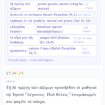
τῇ πρώτῃ τῶν
primo giorno azzimi (chag ha-
חַג
=
הַמַּצּוֹת
ἀζύμων
matzot)
ἀνέκειτο
si reclinava (hesev Pesachim 10,1)
=
הֵסֵב hesev
ἐμβάψας ἐν τῷ τρυβλίῳ
intinse nel piatto (Sal 41,10)
=
εὐλογήσας
benedisse spezzò
בָּצַע
=
batza'
ἔκλασεν
(berakhah/batza')
τὸ αἷμά μου τῆς
sangue dell'alleanza
דַּם הַבְּרִית dam
=
ha-berit
διαθήκης
(Es 24,8)
cantato l'inno (Hallel Pesachim
הַלֵּל
ὑμνήσαντες
=
Hallel
10,7)
Giovedì Santo — Cena del Signore
17
🗝️
3
🔗
4
GRECO
Τῇ δὲ πρώτῃ τῶν ἀζύμων προσῆλθον οἱ μαθηταὶ
τῷ Ἰησοῦ ⸀λέγοντες· Ποῦ θέλεις ⸀ἑτοιμάσωμέν
σοι φαγεῖν τὸ πάσχα;