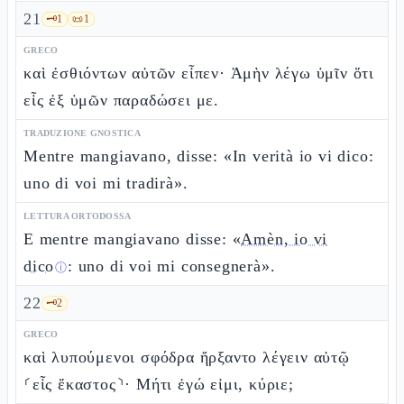
21
🗝️
1
📜
1
GRECO
καὶ ἐσθιόντων αὐτῶν εἶπεν· Ἀμὴν λέγω ὑμῖν ὅτι
εἷς ἐξ ὑμῶν παραδώσει με.
TRADUZIONE GNOSTICA
Mentre mangiavano, disse: «In verità io vi dico:
uno di voi mi tradirà».
LETTURA ORTODOSSA
E mentre mangiavano disse: «
Amèn, io vi
dico
: uno di voi mi consegnerà».
ⓘ
22
🗝️
2
GRECO
καὶ λυπούμενοι σφόδρα ἤρξαντο λέγειν αὐτῷ
⸂εἷς ἕκαστος⸃· Μήτι ἐγώ εἰμι, κύριε;