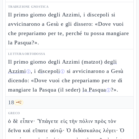
TRADUZIONE GNOSTICA
Il primo giorno degli Azzimi, i discepoli si
avvicinarono a Gesù e gli dissero: «Dove vuoi
che prepariamo per te, perché tu possa mangiare
la Pasqua?».
LETTURA ORTODOSSA
Il primo giorno degli Azzimi (matzot)
degli
Azzimi
, i
discepoli
si avvicinarono a Gesù
ⓘ
ⓘ
dicendo: «Dove vuoi che prepariamo per te di
mangiare la Pasqua (il seder)
la Pasqua
?».
ⓘ
18
🗝️
2
GRECO
ὁ δὲ εἶπεν· Ὑπάγετε εἰς τὴν πόλιν πρὸς τὸν
δεῖνα καὶ εἴπατε αὐτῷ· Ὁ διδάσκαλος λέγει· Ὁ