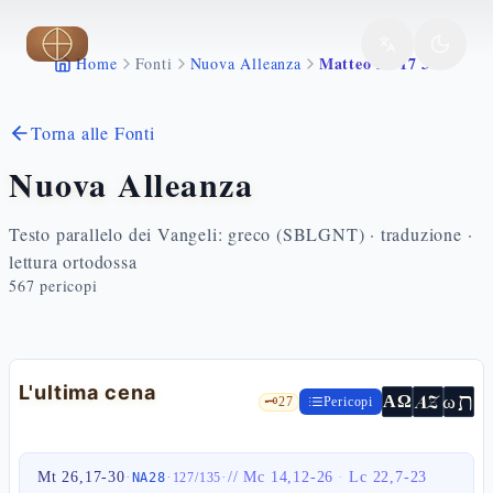
Vai al contenuto principale
Matteo 26 17 30
Home
Fonti
Nuova Alleanza
Torna alle Fonti
Nuova Alleanza
Testo parallelo dei Vangeli: greco (SBLGNT) · traduzione ·
lettura ortodossa
567
pericopi
L'ultima cena
ת
AZ
ω
ΑΩ
🗝️
27
Pericopi
Mt 26,17-30
·
·
·
//
Mc 14,12-26
·
Lc 22,7-23
NA28
127
/
135