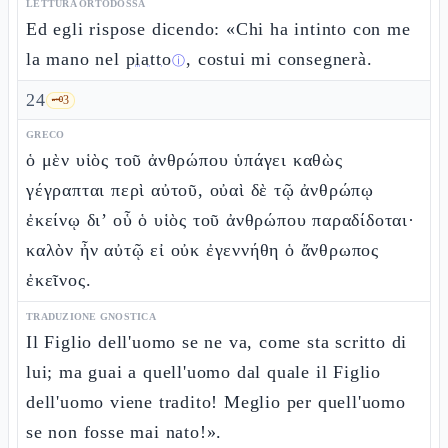
LETTURA ORTODOSSA
Ed egli rispose dicendo: «Chi ha intinto con me
la mano nel
piatto
, costui mi consegnerà.
ⓘ
24
🗝️
3
GRECO
ὁ μὲν υἱὸς τοῦ ἀνθρώπου ὑπάγει καθὼς
γέγραπται περὶ αὐτοῦ, οὐαὶ δὲ τῷ ἀνθρώπῳ
ἐκείνῳ δι’ οὗ ὁ υἱὸς τοῦ ἀνθρώπου παραδίδοται·
καλὸν ἦν αὐτῷ εἰ οὐκ ἐγεννήθη ὁ ἄνθρωπος
ἐκεῖνος.
TRADUZIONE GNOSTICA
Il Figlio dell'uomo se ne va, come sta scritto di
lui; ma guai a quell'uomo dal quale il Figlio
dell'uomo viene tradito! Meglio per quell'uomo
se non fosse mai nato!».