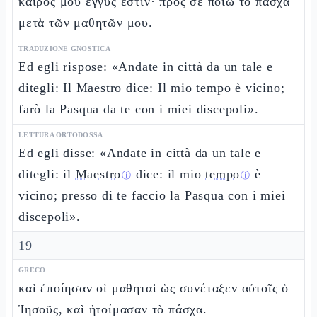
καιρός μου ἐγγύς ἐστιν· πρὸς σὲ ποιῶ τὸ πάσχα
μετὰ τῶν μαθητῶν μου.
TRADUZIONE GNOSTICA
Ed egli rispose: «Andate in città da un tale e
ditegli: Il Maestro dice: Il mio tempo è vicino;
farò la Pasqua da te con i miei discepoli».
LETTURA ORTODOSSA
Ed egli disse: «Andate in città da un tale e
ditegli: il
Maestro
dice: il mio
tempo
è
ⓘ
ⓘ
vicino; presso di te faccio la Pasqua con i miei
discepoli».
19
GRECO
καὶ ἐποίησαν οἱ μαθηταὶ ὡς συνέταξεν αὐτοῖς ὁ
Ἰησοῦς, καὶ ἡτοίμασαν τὸ πάσχα.