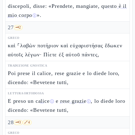
discepoli, disse: «Prendete, mangiate,
questo è il
mio corpo
».
ⓘ
27
🗝️
2
GRECO
καὶ ⸀λαβὼν ποτήριον καὶ εὐχαριστήσας ἔδωκεν
αὐτοῖς λέγων· Πίετε ἐξ αὐτοῦ πάντες,
TRADUZIONE GNOSTICA
Poi prese il calice, rese grazie e lo diede loro,
dicendo: «Bevetene tutti,
LETTURA ORTODOSSA
E preso un
calice
e
rese grazie
, lo diede loro
ⓘ
ⓘ
dicendo: «Bevetene tutti,
28
🗝️
3
🔗
4
GRECO