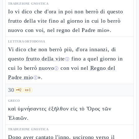
TRADUZIONE GNOSTICA
Io vi dico che d'ora in poi non berrò di questo
frutto della vite fino al giorno in cui lo berrò
nuovo con voi, nel regno del Padre mio».
LETTURA ORTODOSSA
Vi dico che non berrò più, d'ora innanzi, di
questo
frutto della vite
fino a quel giorno in
ⓘ
cui lo berrò
nuovo
con voi nel
Regno del
ⓘ
Padre mio
».
ⓘ
30
🗝️
2
📜
1
GRECO
καὶ ὑμνήσαντες ἐξῆλθον εἰς τὸ Ὄρος τῶν
Ἐλαιῶν.
TRADUZIONE GNOSTICA
Dopo aver cantato l'inno, uscirono verso il