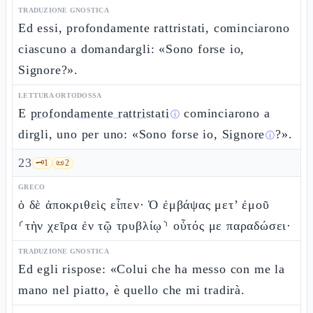
TRADUZIONE GNOSTICA
Ed essi, profondamente rattristati, cominciarono
ciascuno a domandargli: «Sono forse io,
Signore?».
LETTURA ORTODOSSA
E
profondamente rattristati
cominciarono a
ⓘ
dirgli, uno per uno: «Sono forse io,
Signore
?».
ⓘ
23
🗝️
1
📜
2
GRECO
ὁ δὲ ἀποκριθεὶς εἶπεν· Ὁ ἐμβάψας μετ’ ἐμοῦ
⸂τὴν χεῖρα ἐν τῷ τρυβλίῳ⸃ οὗτός με παραδώσει·
TRADUZIONE GNOSTICA
Ed egli rispose: «Colui che ha messo con me la
mano nel piatto, è quello che mi tradirà.