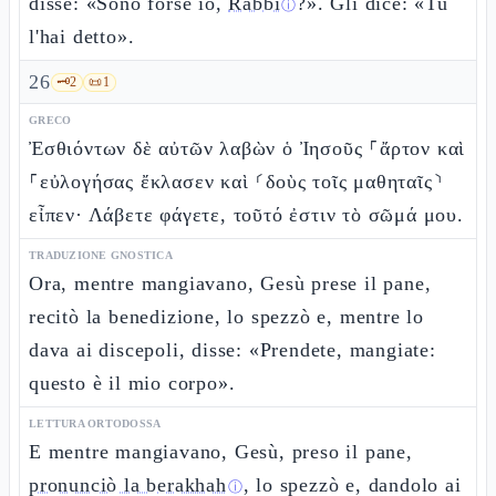
disse: «Sono forse io,
Rabbì
?». Gli dice: «Tu
ⓘ
l'hai detto».
26
🗝️
2
📜
1
GRECO
Ἐσθιόντων δὲ αὐτῶν λαβὼν ὁ Ἰησοῦς ⸀ἄρτον καὶ
⸀εὐλογήσας ἔκλασεν καὶ ⸂δοὺς τοῖς μαθηταῖς⸃
εἶπεν· Λάβετε φάγετε, τοῦτό ἐστιν τὸ σῶμά μου.
TRADUZIONE GNOSTICA
Ora, mentre mangiavano, Gesù prese il pane,
recitò la benedizione, lo spezzò e, mentre lo
dava ai discepoli, disse: «Prendete, mangiate:
questo è il mio corpo».
LETTURA ORTODOSSA
E mentre mangiavano, Gesù, preso il pane,
pronunciò la berakhah
, lo spezzò e, dandolo ai
ⓘ