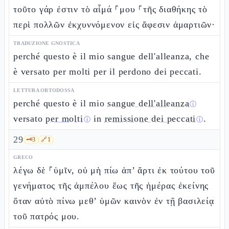
τοῦτο γάρ ἐστιν τὸ αἷμά ⸀μου ⸀τῆς διαθήκης τὸ
περὶ πολλῶν ἐκχυννόμενον εἰς ἄφεσιν ἁμαρτιῶν·
TRADUZIONE GNOSTICA
perché questo è il mio sangue dell'alleanza, che
è versato per molti per il perdono dei peccati.
LETTURA ORTODOSSA
perché questo è il mio
sangue dell'alleanza
ⓘ
versato
per molti
in
remissione dei peccati
.
ⓘ
ⓘ
29
🗝️
3
🔗
1
GRECO
λέγω δὲ ⸀ὑμῖν, οὐ μὴ πίω ἀπ’ ἄρτι ἐκ τούτου τοῦ
γενήματος τῆς ἀμπέλου ἕως τῆς ἡμέρας ἐκείνης
ὅταν αὐτὸ πίνω μεθ’ ὑμῶν καινὸν ἐν τῇ βασιλείᾳ
τοῦ πατρός μου.