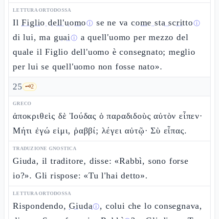
LETTURA ORTODOSSA
Il
Figlio dell'uomo
se ne va
come sta scritto
ⓘ
ⓘ
di lui, ma
guai
a quell'uomo per mezzo del
ⓘ
quale il Figlio dell'uomo è consegnato; meglio
per lui se quell'uomo non fosse nato».
25
🗝️
2
GRECO
ἀποκριθεὶς δὲ Ἰούδας ὁ παραδιδοὺς αὐτὸν εἶπεν·
Μήτι ἐγώ εἰμι, ῥαββί; λέγει αὐτῷ· Σὺ εἶπας.
TRADUZIONE GNOSTICA
Giuda, il traditore, disse: «Rabbì, sono forse
io?». Gli rispose: «Tu l'hai detto».
LETTURA ORTODOSSA
Rispondendo,
Giuda
, colui che lo consegnava,
ⓘ