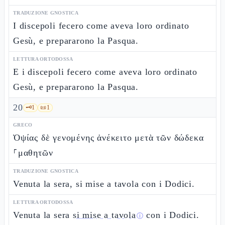
TRADUZIONE GNOSTICA
I discepoli fecero come aveva loro ordinato
Gesù, e prepararono la Pasqua.
LETTURA ORTODOSSA
E i discepoli fecero come aveva loro ordinato
Gesù, e prepararono la Pasqua.
20
🗝️
1
📜
1
GRECO
Ὀψίας δὲ γενομένης ἀνέκειτο μετὰ τῶν δώδεκα
⸀μαθητῶν
TRADUZIONE GNOSTICA
Venuta la sera, si mise a tavola con i Dodici.
LETTURA ORTODOSSA
Venuta la sera
si mise a tavola
con i Dodici.
ⓘ