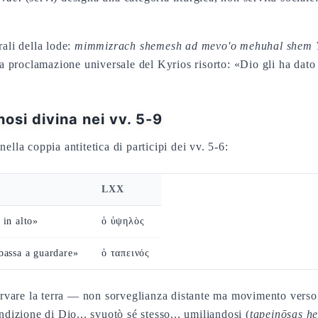
rali della lode:
mimmizrach shemesh ad mevo'o mehuhal she
proclamazione universale del Kyrios risorto: «Dio gli ha dato i
osi divina nei vv. 5-9
ella coppia antitetica di participi dei vv. 5-6:
LXX
 in alto»
ὁ ὑψηλὸς
bbassa a guardare»
ὁ ταπεινός
ervare la terra — non sorveglianza distante ma movimento verso i
ndizione di Dio... svuotò sé stesso... umiliandosi (
tapeinōsas h