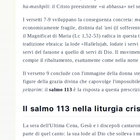
ha-mashpili
: il Cristo preesistente «si abbassa» nel 
I versetti 7-9 sviluppano la conseguenza concreta:
me
economicamente fragile, distinta dal
'ani
(il sofferen
il Magnificat di Maria (Lc 1,52-53) radica in questa t
tradizione ebraica: la lode «Hallelujah, lodate i serv
servi del faraone a quello di servi di Dio. Il movime
compie il ribaltamento, esattamente come nella notte 
Il versetto 9 conclude con l'immagine della donna ster
figure della grazia divina che capovolge l'impossibil
yetzarim
: il
salmo 113
è la risposta a questa prescriz
Il salmo 113 nella liturgia cri
La sera dell'Ultima Cena, Gesù e i discepoli cantaron
parte di quel canto: la sua lode al Dio che solleva i 