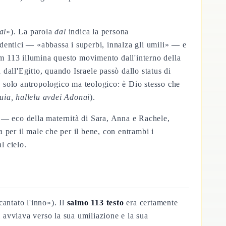
al
»). La parola
dal
indica la persona
identici — «abbassa i superbi, innalza gli umili» — e
im 113 illumina questo movimento dall'interno della
 dall'Egitto, quando Israele passò dallo status di
è solo antropologico ma teologico: è Dio stesso che
uia, hallelu avdei Adonai
).
 — eco della maternità di Sara, Anna e Rachele,
 per il male che per il bene, con entrambi i
l cielo.
antato l'inno»). Il
salmo 113 testo
era certamente
i avviava verso la sua umiliazione e la sua