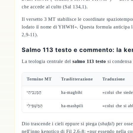
che accede al culto (Sal 134,1).
Il versetto 3 MT stabilisce le coordinate spaziotempo
lodato il nome di YHWH». Questa formula anticipa la 
2,9-11).
Salmo 113 testo e commento: la ken
La teologia centrale del
salmo 113 testo
si condensa n
Termine MT
Traslitterazione
Traduzione
הַמַּגְבִּיהִי
ha-magbihi
«colui che siede
הַמַּשְׁפִּילִי
ha-mashpili
«colui che si a
Dio trascende i cieli eppure si piega (
shafal
) per oss
nell'inno kenotico di Fil 2,6-8: «pur essendo nella co