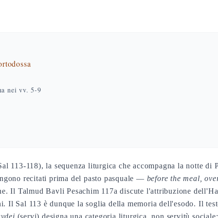
 ortodossa
a nei vv. 5-9
(Sal 113-118), la sequenza liturgica che accompagna la notte di
vengono recitati prima del pasto pasquale —
before the meal, over
ne. Il Talmud Bavli Pesachim 117a discute l'attribuzione dell'Ha
ioni. Il Sal 113 è dunque la soglia della memoria dell'esodo. Il 
avdei
(servi) designa una categoria liturgica, non servitù sociale: 