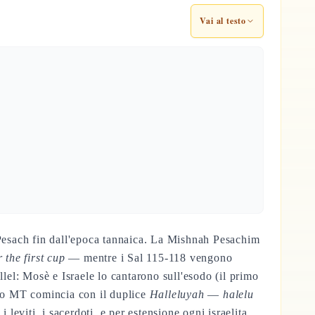
Vai al testo
 Pesach fin dall'epoca tannaica. La Mishnah Pesachim
 the first cup
— mentre i Sal 115-118 vengono
llel: Mosè e Israele lo cantarono sull'esodo (il primo
testo MT comincia con il duplice
Halleluyah
—
halelu
i leviti, i sacerdoti, e per estensione ogni israelita