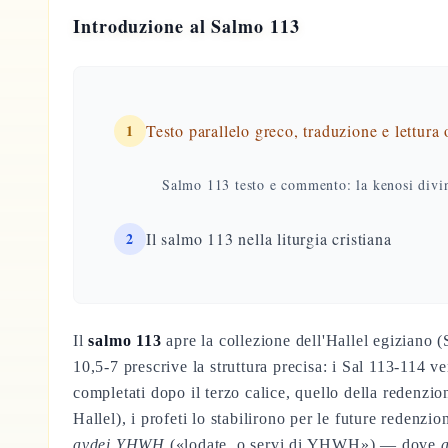
Introduzione al Salmo 113
1
Testo parallelo greco, traduzione e lettura
Salmo 113 testo e commento: la kenosi divin
2
Il salmo 113 nella liturgia cristiana
Il
salmo 113
apre la collezione dell'Hallel egiziano 
10,5-7 prescrive la struttura precisa: i Sal 113-114 
completati dopo il terzo calice, quello della redenzio
Hallel), i profeti lo stabilirono per le future redenz
avdei YHWH
(«lodate, o servi di YHWH») — dove