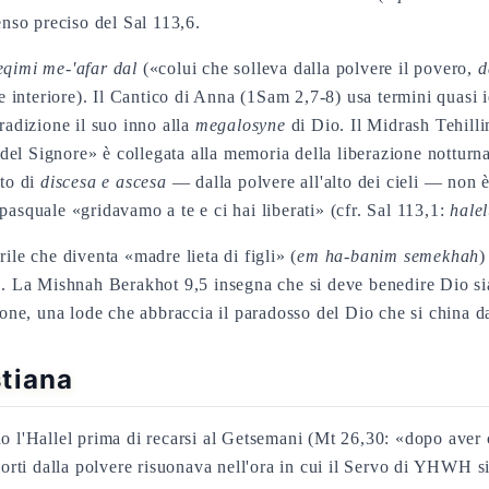
senso preciso del Sal 113,6.
qimi me-'afar dal
(«colui che solleva dalla polvere il povero,
d
te interiore). Il Cantico di Anna (1Sam 2,7-8) usa termini quasi 
radizione il suo inno alla
megalosyne
di Dio. Il Midrash Tehill
i del Signore» è collegata alla memoria della liberazione notturna
nto di
discesa e ascesa
— dalla polvere all'alto dei cieli — non 
pasquale «gridavamo a te e ci hai liberati» (cfr. Sal 113,1:
halel
ile che diventa «madre lieta di figli» (
em ha-banim semekhah
)
e. La Mishnah Berakhot 9,5 insegna che si deve benedire Dio sia
ione, una lode che abbraccia il paradosso del Dio che si china da
stiana
o l'Hallel prima di recarsi al Getsemani (Mt 26,30: «dopo aver c
morti dalla polvere risuonava nell'ora in cui il Servo di YHWH s