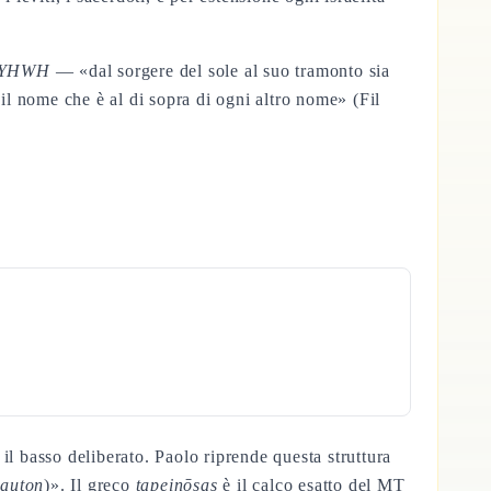
m YHWH
— «dal sorgere del sole al suo tramonto sia
l nome che è al di sopra di ogni altro nome» (Fil
l basso deliberato. Paolo riprende questa struttura
eauton
)». Il greco
tapeinōsas
è il calco esatto del MT