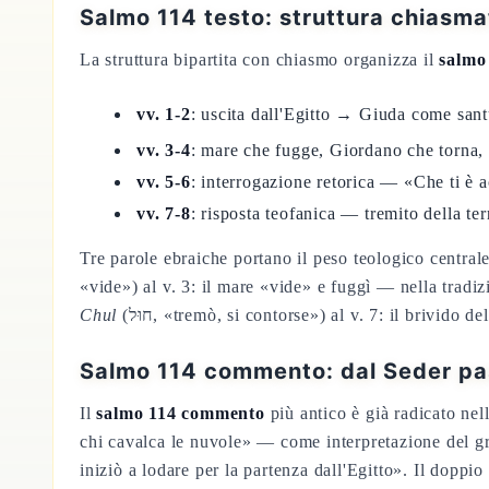
Salmo 114 testo: struttura chiasmat
La struttura bipartita con chiasmo organizza il
salmo 
vv. 1-2
: uscita dall'Egitto → Giuda come sant
vv. 3-4
: mare che fugge, Giordano che torna, 
vv. 5-6
: interrogazione retorica — «Che ti è 
vv. 7-8
: risposta teofanica — tremito della t
Tre parole ebraiche portano il peso teologico central
«vide») al v. 3: il mare «vide» e fuggì — nella tradi
Chul
(חוּל, «tremò, si contorse») al v. 7: il brivido
Salmo 114 commento: dal Seder pas
Il
salmo 114 commento
più antico è già radicato nel
chi cavalca le nuvole» — come interpretazione del grid
iniziò a lodare per la partenza dall'Egitto». Il doppio