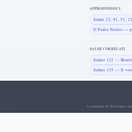
APPROFONDISCI
Salmi 23, 91, 51, 
Il Padre Nostro — p
SALMI CORRELATI
Salmo 112 — Beatitu
Salmo 115 — Il vero
I contenuti di TeoCentro so