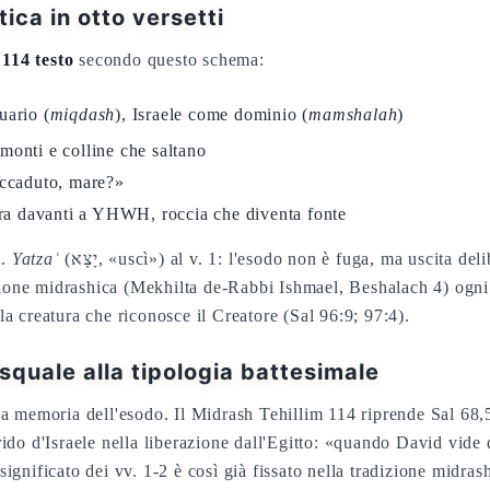
ica in otto versetti
114 testo
secondo questo schema:
uario (
miqdash
), Israele come dominio (
mamshalah
)
monti e colline che saltano
accaduto, mare?»
erra davanti a YHWH, roccia che diventa fonte
e.
Yatzaʾ
(יָצָא, «uscì») al v. 1: l'esodo non è fuga, ma uscit
zione midrashica (Mekhilta de-Rabbi Ishmael, Beshalach 4) ogni 
 della creatura che riconosce il Creatore (Sal 96:9; 97:4).
quale alla tipologia battesimale
la memoria dell'esodo. Il Midrash Tehillim 114 riprende Sal 68,
o d'Israele nella liberazione dall'Egitto: «quando David vide qu
 significato dei vv. 1-2 è così già fissato nella tradizione midra