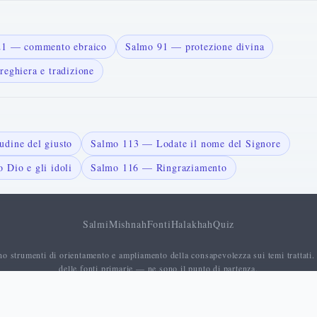
121 — commento ebraico
Salmo 91 — protezione divina
reghiera e tradizione
dine del giusto
Salmo 113 — Lodate il nome del Signore
 Dio e gli idoli
Salmo 116 — Ringraziamento
Salmi
Mishnah
Fonti
Halakhah
Quiz
no strumenti di orientamento e ampliamento della consapevolezza sui temi trattati.
delle fonti primarie — ne sono il punto di partenza.