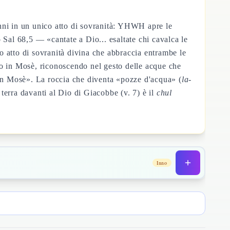
nni in un unico atto di sovranità: YHWH apre le
 Sal 68,5 — «cantate a Dio... esaltate chi cavalca le
co atto di sovranità divina che abbraccia entrambe le
mo in Mosè, riconoscendo nel gesto delle acque che
 in Mosè». La roccia che diventa «pozze d'acqua» (
la-
 terra davanti al Dio di Giacobbe (v. 7) è il
chul
Inno