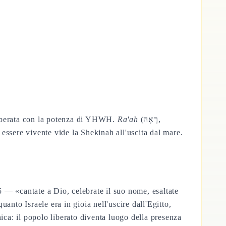
a deliberata con la potenza di YHWH.
Ra'ah
(רָאָה,
essere vivente vide la Shekinah all'uscita dal mare.
5 — «cantate a Dio, celebrate il suo nome, esaltate
anto Israele era in gioia nell'uscire dall'Egitto,
shica: il popolo liberato diventa luogo della presenza