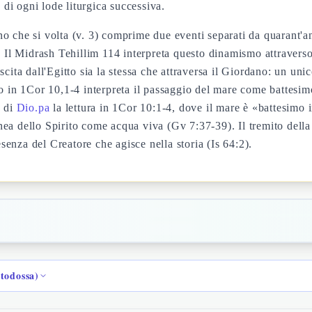
 di ogni lode liturgica successiva.
o che si volta (v. 3) comprime due eventi separati da quarant'a
. Il Midrash Tehillim 114 interpreta questo dinamismo attraverso
cita dall'Egitto sia la stessa che attraversa il Giordano: un uni
do in 1Cor 10,1-4 interpreta il passaggio del mare come battesi
e di
Dio.pa
la lettura in 1Cor 10:1-4, dove il mare è «battesimo
nea dello Spirito come acqua viva (Gv 7:37-39). Il tremito della
esenza del Creatore che agisce nella storia (Is 64:2).
rtodossa)