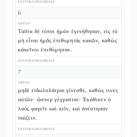
LETTURA ORTODOSSA
6
GRECO
Ταῦτα δὲ τύποι ἡμῶν ἐγενήθησαν, εἰς τὸ
μὴ εἶναι ἡμᾶς ἐπιθυμητὰς κακῶν, καθὼς
κἀκεῖνοι ἐπεθύμησαν.
LETTURA ORTODOSSA
7
GRECO
μηδὲ εἰδωλολάτραι γίνεσθε, καθώς τινες
αὐτῶν· ὥσπερ γέγραπται· Ἐκάθισεν ὁ
λαὸς φαγεῖν καὶ πεῖν, καὶ ἀνέστησαν
παίζειν.
LETTURA ORTODOSSA