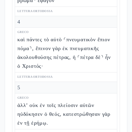
βρῶμα⸃ ἔφαγον
LETTURA ORTODOSSA
4
GRECO
καὶ πάντες τὸ αὐτὸ ⸂πνευματικὸν ἔπιον
πόμα⸃, ἔπινον γὰρ ἐκ πνευματικῆς
ἀκολουθούσης πέτρας, ἡ ⸂πέτρα δὲ⸃ ἦν
ὁ Χριστός·
LETTURA ORTODOSSA
5
GRECO
ἀλλ’ οὐκ ἐν τοῖς πλείοσιν αὐτῶν
ηὐδόκησεν ὁ θεός, κατεστρώθησαν γὰρ
ἐν τῇ ἐρήμῳ.