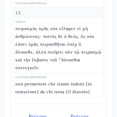
LETTURA ORTODOSSA
13
GRECO
πειρασμὸς ὑμᾶς οὐκ εἴληφεν εἰ μὴ
ἀνθρώπινος· πιστὸς δὲ ὁ θεός, ὃς οὐκ
ἐάσει ὑμᾶς πειρασθῆναι ὑπὲρ ὃ
δύνασθε, ἀλλὰ ποιήσει σὺν τῷ πειρασμῷ
καὶ τὴν ἔκβασιν τοῦ ⸀δύνασθαι
ὑπενεγκεῖν.
LETTURA ORTODOSSA
non permettere che siamo indotti [in
tentazione] da chi tenta [il diavolo]
Pericope
Pericope