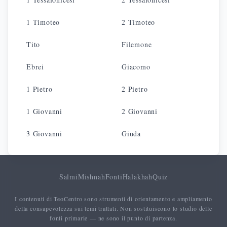
1 Timoteo
2 Timoteo
Tito
Filemone
Ebrei
Giacomo
1 Pietro
2 Pietro
1 Giovanni
2 Giovanni
3 Giovanni
Giuda
Salmi
Mishnah
Fonti
Halakhah
Quiz
I contenuti di TeoCentro sono strumenti di orientamento e ampliamento
della consapevolezza sui temi trattati. Non sostituiscono lo studio delle
fonti primarie — ne sono il punto di partenza.