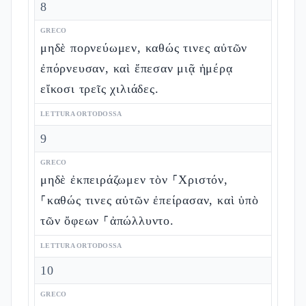
8
GRECO
μηδὲ πορνεύωμεν, καθώς τινες αὐτῶν
ἐπόρνευσαν, καὶ ἔπεσαν μιᾷ ἡμέρᾳ
εἴκοσι τρεῖς χιλιάδες.
LETTURA ORTODOSSA
9
GRECO
μηδὲ ἐκπειράζωμεν τὸν ⸀Χριστόν,
⸀καθώς τινες αὐτῶν ἐπείρασαν, καὶ ὑπὸ
τῶν ὄφεων ⸀ἀπώλλυντο.
LETTURA ORTODOSSA
10
GRECO