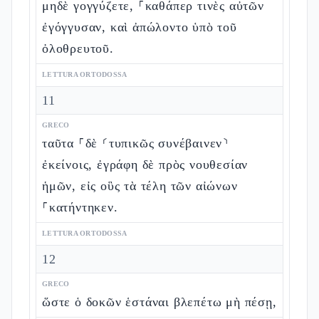
μηδὲ γογγύζετε, ⸀καθάπερ τινὲς αὐτῶν
ἐγόγγυσαν, καὶ ἀπώλοντο ὑπὸ τοῦ
ὀλοθρευτοῦ.
LETTURA ORTODOSSA
11
GRECO
ταῦτα ⸀δὲ ⸂τυπικῶς συνέβαινεν⸃
ἐκείνοις, ἐγράφη δὲ πρὸς νουθεσίαν
ἡμῶν, εἰς οὓς τὰ τέλη τῶν αἰώνων
⸀κατήντηκεν.
LETTURA ORTODOSSA
12
GRECO
ὥστε ὁ δοκῶν ἑστάναι βλεπέτω μὴ πέσῃ,