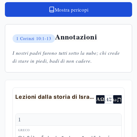
Mostra pericopi
Annotazioni
1 Corinzi
10:1-13
I nostri padri furono tutti sotto la nube; chi crede
di stare in piedi, badi di non cadere.
Lezioni dalla storia di Israele
ת
AZ
ω
ΑΩ
1
GRECO