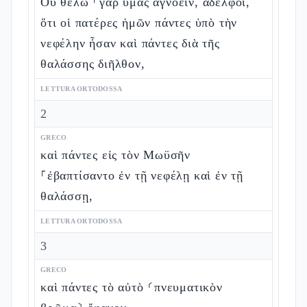
Οὐ θέλω ⸀γὰρ ὑμᾶς ἀγνοεῖν, ἀδελφοί,
ὅτι οἱ πατέρες ἡμῶν πάντες ὑπὸ τὴν
νεφέλην ἦσαν καὶ πάντες διὰ τῆς
θαλάσσης διῆλθον,
LETTURA ORTODOSSA
2
GRECO
καὶ πάντες εἰς τὸν Μωϋσῆν
⸀ἐβαπτίσαντο ἐν τῇ νεφέλῃ καὶ ἐν τῇ
θαλάσσῃ,
LETTURA ORTODOSSA
3
GRECO
καὶ πάντες τὸ αὐτὸ ⸂πνευματικὸν