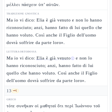
μέλλει πάσχειν ὑπ’ αὐτῶν.
TRADUZIONE GNOSTICA
Ma io vi dico: Elia è già venuto e non lo hanno
riconosciuto; anzi, hanno fatto di lui quello che
hanno voluto. Così anche il Figlio dell'uomo
dovrà soffrire da parte loro».
LETTURA ORTODOSSA
Ma io vi dico:
Elia è già venuto
e non lo
ⓘ
hanno riconosciuto; anzi, hanno fatto di lui
quello che hanno voluto. Così anche il Figlio
dell'uomo dovrà soffrire da parte loro».
13
🗝️
1
GRECO
τότε συνῆκαν οἱ μαθηταὶ ὅτι περὶ Ἰωάννου τοῦ