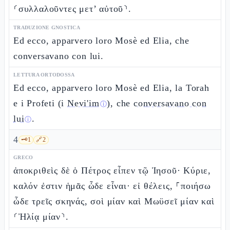
⸂συλλαλοῦντες μετ’ αὐτοῦ⸃.
TRADUZIONE GNOSTICA
Ed ecco, apparvero loro Mosè ed Elia, che
conversavano con lui.
LETTURA ORTODOSSA
Ed ecco, apparvero loro Mosè ed Elia, la Torah
e i Profeti (i
Nevi'im
), che
conversavano con
ⓘ
lui
.
ⓘ
4
🗝️
1
🔗
2
GRECO
ἀποκριθεὶς δὲ ὁ Πέτρος εἶπεν τῷ Ἰησοῦ· Κύριε,
καλόν ἐστιν ἡμᾶς ὧδε εἶναι· εἰ θέλεις, ⸀ποιήσω
ὧδε τρεῖς σκηνάς, σοὶ μίαν καὶ Μωϋσεῖ μίαν καὶ
⸂Ἠλίᾳ μίαν⸃.