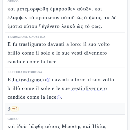
GRECO
καὶ μετεμορφώθη ἔμπροσθεν αὐτῶν, καὶ
ἔλαμψεν τὸ πρόσωπον αὐτοῦ ὡς ὁ ἥλιος, τὰ δὲ
ἱμάτια αὐτοῦ ⸀ἐγένετο λευκὰ ὡς τὸ φῶς.
TRADUZIONE GNOSTICA
E fu trasfigurato davanti a loro: il suo volto
brillò come il sole e le sue vesti divennero
candide come la luce.
LETTURA ORTODOSSA
E
fu trasfigurato
davanti a loro: il suo volto
ⓘ
brillò come il sole e le sue
vesti divennero
candide come la luce
.
ⓘ
3
🗝️
2
GRECO
καὶ ἰδοὺ ⸀ὤφθη αὐτοῖς Μωϋσῆς καὶ Ἠλίας