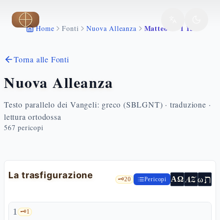
Vai al contenuto principale
Matteo 17 1 13
Home
Fonti
Nuova Alleanza
Torna alle Fonti
Nuova Alleanza
Testo parallelo dei Vangeli: greco (SBLGNT) · traduzione ·
lettura ortodossa
567
pericopi
La trasfigurazione
ת
AZ
ω
ΑΩ
🗝️
20
Pericopi
1
🗝️
1