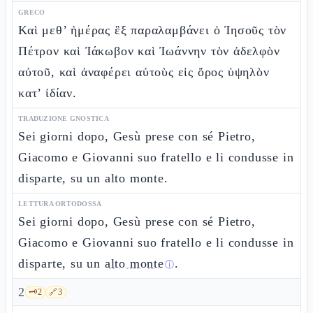
GRECO
Καὶ μεθ’ ἡμέρας ἓξ παραλαμβάνει ὁ Ἰησοῦς τὸν
Πέτρον καὶ Ἰάκωβον καὶ Ἰωάννην τὸν ἀδελφὸν
αὐτοῦ, καὶ ἀναφέρει αὐτοὺς εἰς ὄρος ὑψηλὸν
κατ’ ἰδίαν.
TRADUZIONE GNOSTICA
Sei giorni dopo, Gesù prese con sé Pietro,
Giacomo e Giovanni suo fratello e li condusse in
disparte, su un alto monte.
LETTURA ORTODOSSA
Sei giorni dopo, Gesù prese con sé Pietro,
Giacomo e Giovanni suo fratello e li condusse in
disparte, su un
alto monte
.
ⓘ
2
🗝️
2
🔗
3