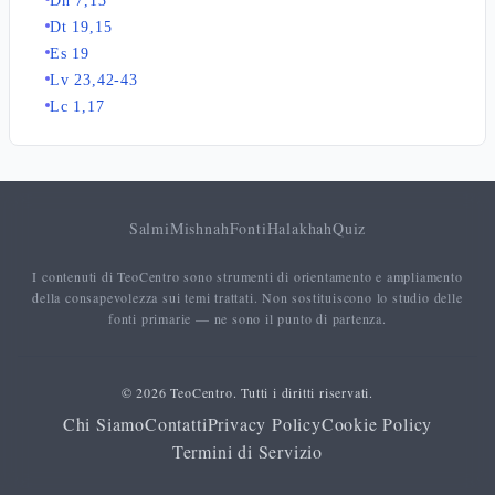
Dn 7,13
Dt 19,15
Es 19
Lv 23,42-43
Lc 1,17
Salmi
Mishnah
Fonti
Halakhah
Quiz
I contenuti di TeoCentro sono strumenti di orientamento e ampliamento
della consapevolezza sui temi trattati. Non sostituiscono lo studio delle
fonti primarie — ne sono il punto di partenza.
© 2026 TeoCentro. Tutti i diritti riservati.
Chi Siamo
Contatti
Privacy Policy
Cookie Policy
Termini di Servizio