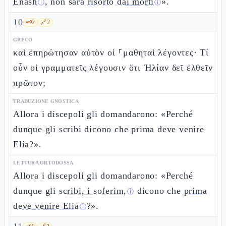
Enash
, non sarà
risorto dai morti
».
ⓘ
ⓘ
10
🗝️
2
🔗
2
GRECO
καὶ ἐπηρώτησαν αὐτὸν οἱ ⸀μαθηταὶ λέγοντες· Τί
οὖν οἱ γραμματεῖς λέγουσιν ὅτι Ἠλίαν δεῖ ἐλθεῖν
πρῶτον;
TRADUZIONE GNOSTICA
Allora i discepoli gli domandarono: «Perché
dunque gli scribi dicono che prima deve venire
Elia?».
LETTURA ORTODOSSA
Allora i discepoli gli domandarono: «Perché
dunque gli
scribi, i soferim,
dicono che
prima
ⓘ
deve venire Elia
?».
ⓘ