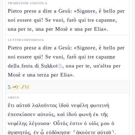
TRADUZIONE GNOSTICA
Pietro prese a dire a Gesù: «Signore, è bello per
noi essere qui! Se vuoi, farò qui tre capanne,
una per te, una per Mosè e una per Elia».
LETTURA ORTODOSSA
Pietro prese a dire a Gesù: «Signore, è bello per
noi essere qui! Se vuoi, farò qui tre
capanne
della festa di Sukkot
, una per te, un'altra per
ⓘ
Mosè e una terza per Elia».
5
🗝️
2
🔗
11
GRECO
ἔτι αὐτοῦ λαλοῦντος ἰδοὺ νεφέλη φωτεινὴ
ἐπεσκίασεν αὐτούς, καὶ ἰδοὺ φωνὴ ἐκ τῆς
νεφέλης λέγουσα· Οὗτός ἐστιν ὁ υἱός μου ὁ
ἀγαπητός, ἐν ᾧ εὐδόκησα· ⸂ἀκούετε αὐτοῦ⸃.