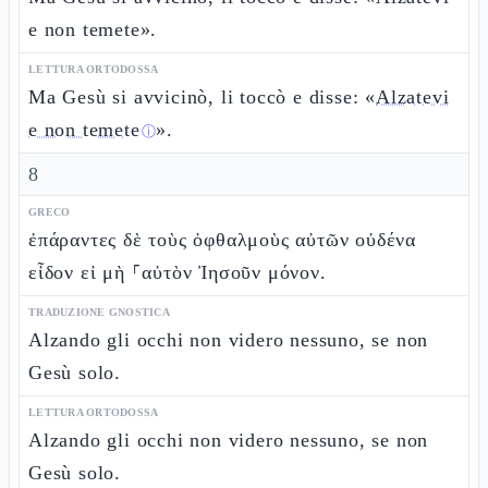
e non temete».
LETTURA ORTODOSSA
Ma Gesù si avvicinò, li toccò e disse: «
Alzatevi
e non temete
».
ⓘ
8
GRECO
ἐπάραντες δὲ τοὺς ὀφθαλμοὺς αὐτῶν οὐδένα
εἶδον εἰ μὴ ⸀αὐτὸν Ἰησοῦν μόνον.
TRADUZIONE GNOSTICA
Alzando gli occhi non videro nessuno, se non
Gesù solo.
LETTURA ORTODOSSA
Alzando gli occhi non videro nessuno, se non
Gesù solo.