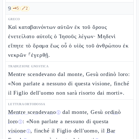
9
🗝️
5
🔗
2
GRECO
Καὶ καταβαινόντων αὐτῶν ἐκ τοῦ ὄρους
ἐνετείλατο αὐτοῖς ὁ Ἰησοῦς λέγων· Μηδενὶ
εἴπητε τὸ ὅραμα ἕως οὗ ὁ υἱὸς τοῦ ἀνθρώπου ἐκ
νεκρῶν ⸀ἐγερθῇ.
TRADUZIONE GNOSTICA
Mentre scendevano dal monte, Gesù ordinò loro:
«Non parlate a nessuno di questa visione, finché
il Figlio dell'uomo non sarà risorto dai morti».
LETTURA ORTODOSSA
Mentre scendevano
dal monte, Gesù
ordinò
ⓘ
loro
: «Non parlate a nessuno di questa
ⓘ
visione
, finché il Figlio dell'uomo, il
Bar
ⓘ