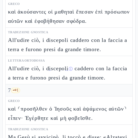
GRECO
καὶ ἀκούσαντες οἱ μαθηταὶ ἔπεσαν ἐπὶ πρόσωπον
αὐτῶν καὶ ἐφοβήθησαν σφόδρα.
TRADUZIONE GNOSTICA
All'udire ciò, i discepoli caddero con la faccia a
terra e furono presi da grande timore.
LETTURA ORTODOSSA
All'udire ciò, i
discepoli
caddero con la faccia
ⓘ
a terra e furono presi da grande timore.
7
🗝️
1
GRECO
καὶ ⸂προσῆλθεν ὁ Ἰησοῦς καὶ ἁψάμενος αὐτῶν⸃
εἶπεν· Ἐγέρθητε καὶ μὴ φοβεῖσθε.
TRADUZIONE GNOSTICA
Ma Gesù si avvicinò, li toccò e disse: «Alzatevi