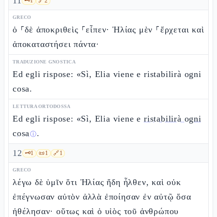
11
🗝️
1
🔗
2
GRECO
ὁ ⸀δὲ ἀποκριθεὶς ⸀εἶπεν· Ἠλίας μὲν ⸀ἔρχεται καὶ
ἀποκαταστήσει πάντα·
TRADUZIONE GNOSTICA
Ed egli rispose: «Sì, Elia viene e ristabilirà ogni
cosa.
LETTURA ORTODOSSA
Ed egli rispose: «Sì, Elia viene e
ristabilirà ogni
cosa
.
ⓘ
12
🗝️
1
📜
1
🔗
1
GRECO
λέγω δὲ ὑμῖν ὅτι Ἠλίας ἤδη ἦλθεν, καὶ οὐκ
ἐπέγνωσαν αὐτὸν ἀλλὰ ἐποίησαν ἐν αὐτῷ ὅσα
ἠθέλησαν· οὕτως καὶ ὁ υἱὸς τοῦ ἀνθρώπου