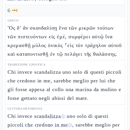
6
🗝️
4
GRECO
Ὃς δ’ ἂν σκανδαλίσῃ ἕνα τῶν μικρῶν τούτων
τῶν πιστευόντων εἰς ἐμέ, συμφέρει αὐτῷ ἵνα
κρεμασθῇ μύλος ὀνικὸς ⸀εἰς τὸν τράχηλον αὐτοῦ
καὶ καταποντισθῇ ἐν τῷ πελάγει τῆς θαλάσσης.
TRADUZIONE GNOSTICA
Chi invece scandalizza uno solo di questi piccoli
che credono in me, sarebbe meglio per lui che
gli fosse appesa al collo una macina da mulino e
fosse gettato negli abissi del mare.
LETTURA ORTODOSSA
Chi invece
scandalizza
uno solo di questi
ⓘ
piccoli che credono in me
, sarebbe meglio per
ⓘ