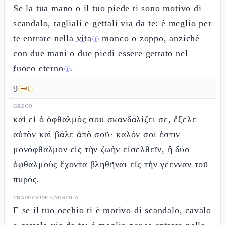
Se la tua mano o il tuo piede ti sono motivo di
scandalo, tagliali e gettali via da te: è meglio per
te entrare nella
vita
monco o zoppo, anziché
ⓘ
con due mani o due piedi essere gettato nel
fuoco eterno
.
ⓘ
9
🗝️
1
GRECO
καὶ εἰ ὁ ὀφθαλμός σου σκανδαλίζει σε, ἔξελε
αὐτὸν καὶ βάλε ἀπὸ σοῦ· καλόν σοί ἐστιν
μονόφθαλμον εἰς τὴν ζωὴν εἰσελθεῖν, ἢ δύο
ὀφθαλμοὺς ἔχοντα βληθῆναι εἰς τὴν γέενναν τοῦ
πυρός.
TRADUZIONE GNOSTICA
E se il tuo occhio ti è motivo di scandalo, cavalo