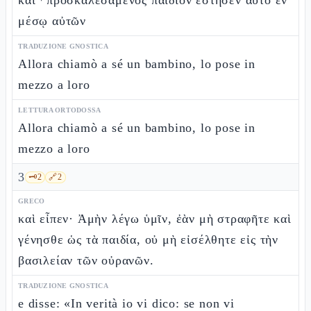
καὶ ⸀προσκαλεσάμενος παιδίον ἔστησεν αὐτὸ ἐν
μέσῳ αὐτῶν
TRADUZIONE GNOSTICA
Allora chiamò a sé un bambino, lo pose in
mezzo a loro
LETTURA ORTODOSSA
Allora chiamò a sé un bambino, lo pose in
mezzo a loro
3
🗝️
2
🔗
2
GRECO
καὶ εἶπεν· Ἀμὴν λέγω ὑμῖν, ἐὰν μὴ στραφῆτε καὶ
γένησθε ὡς τὰ παιδία, οὐ μὴ εἰσέλθητε εἰς τὴν
βασιλείαν τῶν οὐρανῶν.
TRADUZIONE GNOSTICA
e disse: «In verità io vi dico: se non vi