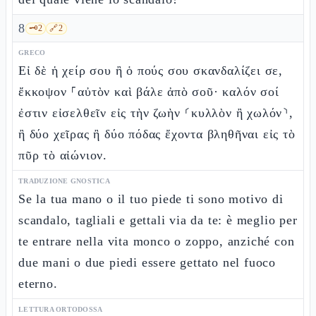
8
🗝️
2
🔗
2
GRECO
Εἰ δὲ ἡ χείρ σου ἢ ὁ πούς σου σκανδαλίζει σε,
ἔκκοψον ⸀αὐτὸν καὶ βάλε ἀπὸ σοῦ· καλόν σοί
ἐστιν εἰσελθεῖν εἰς τὴν ζωὴν ⸂κυλλὸν ἢ χωλόν⸃,
ἢ δύο χεῖρας ἢ δύο πόδας ἔχοντα βληθῆναι εἰς τὸ
πῦρ τὸ αἰώνιον.
TRADUZIONE GNOSTICA
Se la tua mano o il tuo piede ti sono motivo di
scandalo, tagliali e gettali via da te: è meglio per
te entrare nella vita monco o zoppo, anziché con
due mani o due piedi essere gettato nel fuoco
eterno.
LETTURA ORTODOSSA