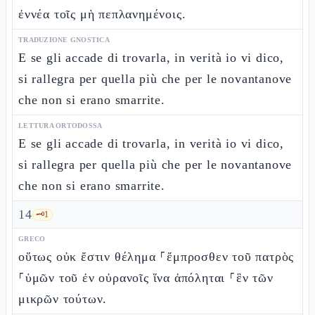
ἐννέα τοῖς μὴ πεπλανημένοις.
TRADUZIONE GNOSTICA
E se gli accade di trovarla, in verità io vi dico,
si rallegra per quella più che per le novantanove
che non si erano smarrite.
LETTURA ORTODOSSA
E se gli accade di trovarla, in verità io vi dico,
si rallegra per quella più che per le novantanove
che non si erano smarrite.
14
🗝️
1
GRECO
οὕτως οὐκ ἔστιν θέλημα ⸀ἔμπροσθεν τοῦ πατρὸς
⸀ὑμῶν τοῦ ἐν οὐρανοῖς ἵνα ἀπόληται ⸀ἓν τῶν
μικρῶν τούτων.