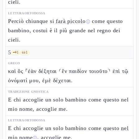
cieli.
LETTURA ORTODOSSA
Perciò chiunque si
farà piccolo
come questo
ⓘ
bambino, costui è il più grande nel regno dei
cieli.
5
🗝️
1
📜
1
GRECO
καὶ ὃς ⸀ἐὰν δέξηται ⸂ἓν παιδίον τοιοῦτο⸃ ἐπὶ τῷ
ὀνόματί μου, ἐμὲ δέχεται.
TRADUZIONE GNOSTICA
E chi accoglie un solo bambino come questo nel
mio nome, accoglie me.
LETTURA ORTODOSSA
E chi accoglie un solo bambino come questo
nel
mio nome
, accoglie me.
ⓘ