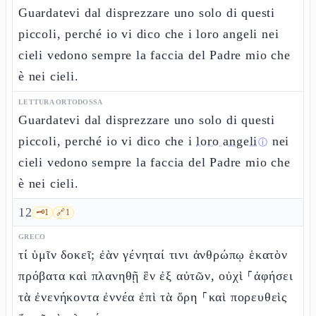
Guardatevi dal disprezzare uno solo di questi
piccoli, perché io vi dico che i loro angeli nei
cieli vedono sempre la faccia del Padre mio che
è nei cieli.
LETTURA ORTODOSSA
Guardatevi dal disprezzare uno solo di questi
piccoli, perché io vi dico che i
loro angeli
nei
ⓘ
cieli vedono sempre la faccia del Padre mio che
è nei cieli.
12
🗝️
1
🔗
1
GRECO
τί ὑμῖν δοκεῖ; ἐὰν γένηταί τινι ἀνθρώπῳ ἑκατὸν
πρόβατα καὶ πλανηθῇ ἓν ἐξ αὐτῶν, οὐχὶ ⸀ἀφήσει
τὰ ἐνενήκοντα ἐννέα ἐπὶ τὰ ὄρη ⸀καὶ πορευθεὶς