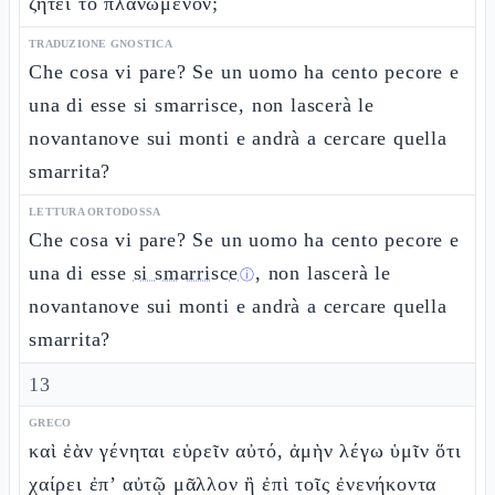
ζητεῖ τὸ πλανώμενον;
TRADUZIONE GNOSTICA
Che cosa vi pare? Se un uomo ha cento pecore e
una di esse si smarrisce, non lascerà le
novantanove sui monti e andrà a cercare quella
smarrita?
LETTURA ORTODOSSA
Che cosa vi pare? Se un uomo ha cento pecore e
una di esse
si smarrisce
, non lascerà le
ⓘ
novantanove sui monti e andrà a cercare quella
smarrita?
13
GRECO
καὶ ἐὰν γένηται εὑρεῖν αὐτό, ἀμὴν λέγω ὑμῖν ὅτι
χαίρει ἐπ’ αὐτῷ μᾶλλον ἢ ἐπὶ τοῖς ἐνενήκοντα