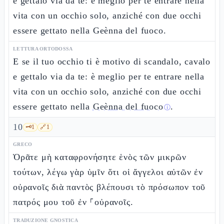
e gettalo via da te: è meglio per te entrare nella
vita con un occhio solo, anziché con due occhi
essere gettato nella Geènna del fuoco.
LETTURA ORTODOSSA
E se il tuo occhio ti è motivo di scandalo, cavalo
e gettalo via da te: è meglio per te entrare nella
vita con un occhio solo, anziché con due occhi
essere gettato nella
Geènna del fuoco
.
ⓘ
10
🗝️
1
🔗
1
GRECO
Ὁρᾶτε μὴ καταφρονήσητε ἑνὸς τῶν μικρῶν
τούτων, λέγω γὰρ ὑμῖν ὅτι οἱ ἄγγελοι αὐτῶν ἐν
οὐρανοῖς διὰ παντὸς βλέπουσι τὸ πρόσωπον τοῦ
πατρός μου τοῦ ἐν ⸀οὐρανοῖς.
TRADUZIONE GNOSTICA