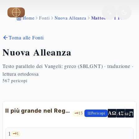
Vai al contenuto principale
Matteo 18 1 14
Home
Fonti
Nuova Alleanza
Torna alle Fonti
Nuova Alleanza
Testo parallelo dei Vangeli: greco (SBLGNT) · traduzione ·
lettura ortodossa
567
pericopi
Il più grande nel Regno e la pecora smarrita
ת
AZ
ω
ΑΩ
🗝️
15
Pericopi
1
🗝️
1