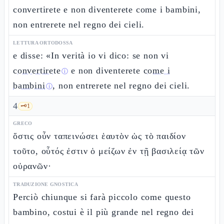
convertirete e non diventerete come i bambini,
non entrerete nel regno dei cieli.
LETTURA ORTODOSSA
e disse: «In verità io vi dico: se non vi
convertirete
e non diventerete
come i
ⓘ
bambini
, non entrerete nel regno dei cieli.
ⓘ
4
🗝️
1
GRECO
ὅστις οὖν ταπεινώσει ἑαυτὸν ὡς τὸ παιδίον
τοῦτο, οὗτός ἐστιν ὁ μείζων ἐν τῇ βασιλείᾳ τῶν
οὐρανῶν·
TRADUZIONE GNOSTICA
Perciò chiunque si farà piccolo come questo
bambino, costui è il più grande nel regno dei