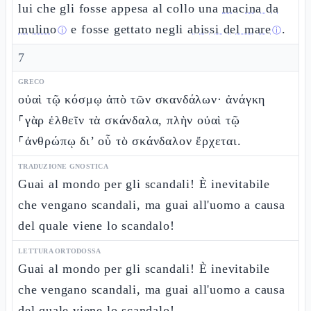
lui che gli fosse appesa al collo una
macina da
mulino
e fosse gettato negli
abissi del mare
.
ⓘ
ⓘ
7
GRECO
οὐαὶ τῷ κόσμῳ ἀπὸ τῶν σκανδάλων· ἀνάγκη
⸀γὰρ ἐλθεῖν τὰ σκάνδαλα, πλὴν οὐαὶ τῷ
⸀ἀνθρώπῳ δι’ οὗ τὸ σκάνδαλον ἔρχεται.
TRADUZIONE GNOSTICA
Guai al mondo per gli scandali! È inevitabile
che vengano scandali, ma guai all'uomo a causa
del quale viene lo scandalo!
LETTURA ORTODOSSA
Guai al mondo per gli scandali! È inevitabile
che vengano scandali, ma guai all'uomo a causa
del quale viene lo scandalo!