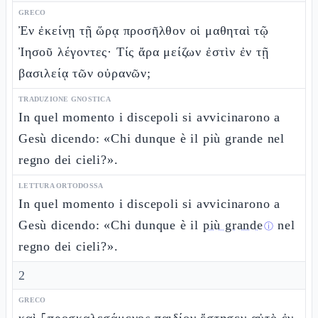
GRECO
Ἐν ἐκείνῃ τῇ ὥρᾳ προσῆλθον οἱ μαθηταὶ τῷ
Ἰησοῦ λέγοντες· Τίς ἄρα μείζων ἐστὶν ἐν τῇ
βασιλείᾳ τῶν οὐρανῶν;
TRADUZIONE GNOSTICA
In quel momento i discepoli si avvicinarono a
Gesù dicendo: «Chi dunque è il più grande nel
regno dei cieli?».
LETTURA ORTODOSSA
In quel momento i discepoli si avvicinarono a
Gesù dicendo: «Chi dunque è il
più grande
nel
ⓘ
regno dei cieli?».
2
GRECO