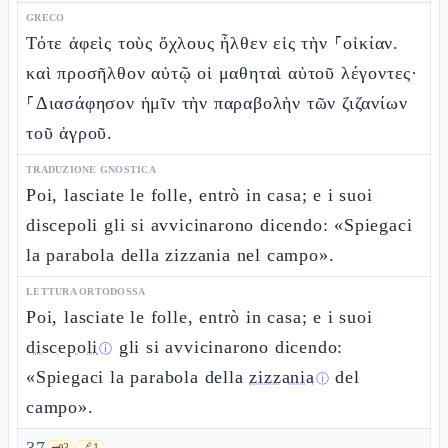
GRECO
Τότε ἀφεὶς τοὺς ὄχλους ἦλθεν εἰς τὴν ⸀οἰκίαν.
καὶ προσῆλθον αὐτῷ οἱ μαθηταὶ αὐτοῦ λέγοντες·
⸀Διασάφησον ἡμῖν τὴν παραβολὴν τῶν ζιζανίων
τοῦ ἀγροῦ.
TRADUZIONE GNOSTICA
Poi, lasciate le folle, entrò in casa; e i suoi
discepoli gli si avvicinarono dicendo: «Spiegaci
la parabola della zizzania nel campo».
LETTURA ORTODOSSA
Poi, lasciate le folle, entrò in casa; e i suoi
discepoli
gli si avvicinarono dicendo:
ⓘ
«Spiegaci la parabola della
zizzania
del
ⓘ
campo».
🗝️
3
🔗
1