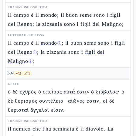
TRADUZIONE GNOSTICA
Il campo è il mondo; il buon seme sono i figli
del Regno; la zizzania sono i figli del Maligno;
LETTURA ORTODOSSA
Il campo è il
mondo
; il buon seme sono i
figli
ⓘ
del Regno
; la zizzania sono i
figli del
ⓘ
Maligno
;
ⓘ
39
🗝️
3
🔗
1
GRECO
ὁ δὲ ἐχθρὸς ὁ σπείρας αὐτά ἐστιν ὁ διάβολος· ὁ
δὲ θερισμὸς συντέλεια ⸀αἰῶνός ἐστιν, οἱ δὲ
θερισταὶ ἄγγελοί εἰσιν.
TRADUZIONE GNOSTICA
il nemico che l'ha seminata è il diavolo. La