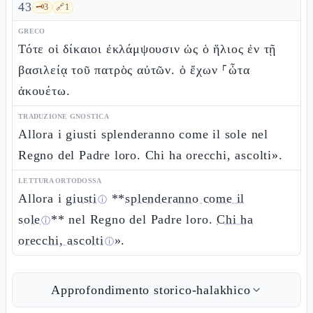
43
🗝️
3
🔗
1
GRECO
Τότε οἱ δίκαιοι ἐκλάμψουσιν ὡς ὁ ἥλιος ἐν τῇ
βασιλείᾳ τοῦ πατρὸς αὐτῶν. ὁ ἔχων ⸀ὦτα
ἀκουέτω.
TRADUZIONE GNOSTICA
Allora i giusti splenderanno come il sole nel
Regno del Padre loro. Chi ha orecchi, ascolti».
LETTURA ORTODOSSA
Allora i
giusti
**
splenderanno come il
ⓘ
sole
** nel Regno del Padre loro.
Chi ha
ⓘ
orecchi, ascolti
».
ⓘ
Approfondimento storico-halakhico