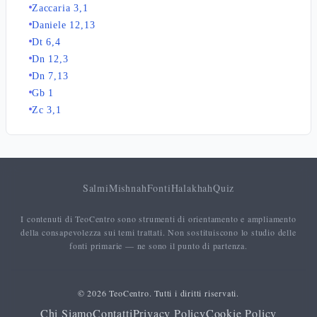
Zaccaria 3,1
Daniele 12,13
Dt 6,4
Dn 12,3
Dn 7,13
Gb 1
Zc 3,1
Salmi
Mishnah
Fonti
Halakhah
Quiz
I contenuti di TeoCentro sono strumenti di orientamento e ampliamento
della consapevolezza sui temi trattati. Non sostituiscono lo studio delle
fonti primarie — ne sono il punto di partenza.
© 2026 TeoCentro. Tutti i diritti riservati.
Chi Siamo
Contatti
Privacy Policy
Cookie Policy