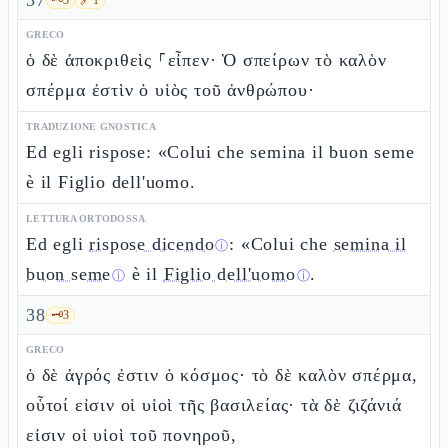
37
GRECO
ὁ δὲ ἀποκριθεὶς ⸀εἶπεν· Ὁ σπείρων τὸ καλὸν
σπέρμα ἐστὶν ὁ υἱὸς τοῦ ἀνθρώπου·
TRADUZIONE GNOSTICA
Ed egli rispose: «Colui che semina il buon seme
è il Figlio dell'uomo.
LETTURA ORTODOSSA
Ed egli
rispose dicendo
: «Colui che
semina il
ⓘ
buon seme
è il
Figlio dell'uomo
.
ⓘ
ⓘ
38
🗝️
3
GRECO
ὁ δὲ ἀγρός ἐστιν ὁ κόσμος· τὸ δὲ καλὸν σπέρμα,
οὗτοί εἰσιν οἱ υἱοὶ τῆς βασιλείας· τὰ δὲ ζιζάνιά
εἰσιν οἱ υἱοὶ τοῦ πονηροῦ,