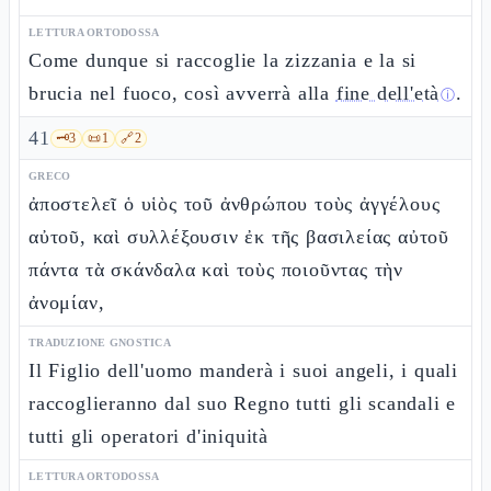
LETTURA ORTODOSSA
Come dunque si raccoglie la zizzania e la si
brucia nel fuoco, così avverrà alla
fine dell'età
.
ⓘ
41
🗝️
3
📜
1
🔗
2
GRECO
ἀποστελεῖ ὁ υἱὸς τοῦ ἀνθρώπου τοὺς ἀγγέλους
αὐτοῦ, καὶ συλλέξουσιν ἐκ τῆς βασιλείας αὐτοῦ
πάντα τὰ σκάνδαλα καὶ τοὺς ποιοῦντας τὴν
ἀνομίαν,
TRADUZIONE GNOSTICA
Il Figlio dell'uomo manderà i suoi angeli, i quali
raccoglieranno dal suo Regno tutti gli scandali e
tutti gli operatori d'iniquità
LETTURA ORTODOSSA