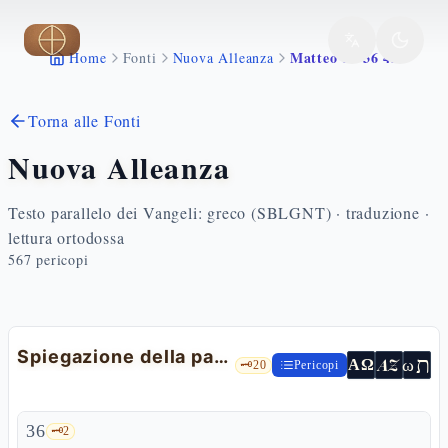
Vai al contenuto principale
Matteo 13 36 43
Home
Fonti
Nuova Alleanza
Torna alle Fonti
Nuova Alleanza
Testo parallelo dei Vangeli: greco (SBLGNT) · traduzione ·
lettura ortodossa
567
pericopi
Spiegazione della parabola della zizzania
ת
AZ
ω
ΑΩ
🗝️
20
Pericopi
36
🗝️
2