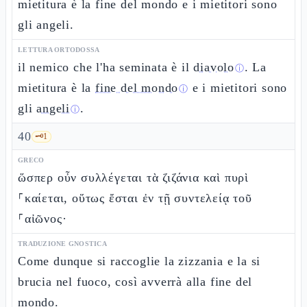
mietitura è la fine del mondo e i mietitori sono
gli angeli.
LETTURA ORTODOSSA
il nemico che l'ha seminata è il
diavolo
. La
ⓘ
mietitura è la
fine del mondo
e i mietitori sono
ⓘ
gli
angeli
.
ⓘ
40
🗝️
1
GRECO
ὥσπερ οὖν συλλέγεται τὰ ζιζάνια καὶ πυρὶ
⸀καίεται, οὕτως ἔσται ἐν τῇ συντελείᾳ τοῦ
⸀αἰῶνος·
TRADUZIONE GNOSTICA
Come dunque si raccoglie la zizzania e la si
brucia nel fuoco, così avverrà alla fine del
mondo.