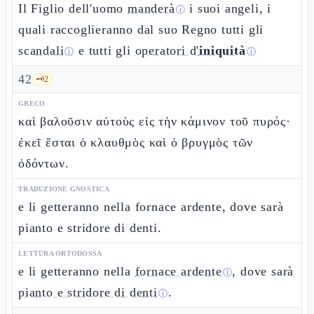
Il Figlio dell'uomo
manderà
i suoi angeli, i
ⓘ
quali raccoglieranno dal suo Regno tutti gli
scandali
e tutti gli
operatori d'
iniquità
ⓘ
ⓘ
42
🗝️
2
GRECO
καὶ βαλοῦσιν αὐτοὺς εἰς τὴν κάμινον τοῦ πυρός·
ἐκεῖ ἔσται ὁ κλαυθμὸς καὶ ὁ βρυγμὸς τῶν
ὀδόντων.
TRADUZIONE GNOSTICA
e li getteranno nella fornace ardente, dove sarà
pianto e stridore di denti.
LETTURA ORTODOSSA
e li getteranno nella
fornace ardente
, dove sarà
ⓘ
pianto e stridore di denti
.
ⓘ