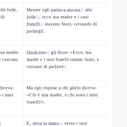
lle folle,
Mentre egli
parlava ancora
alle
ⓘ
lli
folle
, ecco sua madre e i suoi
ⓘ
i
fratelli
stavano fuori, cercando di
ⓘ
parlargli.
tua madre
Qualcuno
gli disse: «Ecco, tua
ⓘ
 e cercano
madre e i tuoi fratelli stanno fuori, e
cercano di parlarti».
 diceva:
Ma egli rispose a chi glielo diceva:
 i miei
«Chi è mia madre, e chi sono i miei
fratelli?».
i
E,
stesa la mano
verso i suoi
ⓘ