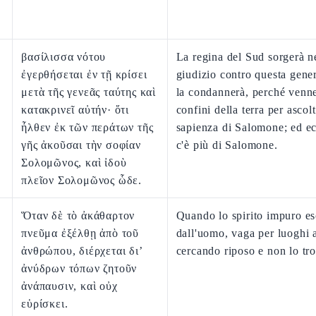
βασίλισσα νότου
La regina del Sud sorgerà n
ἐγερθήσεται ἐν τῇ κρίσει
giudizio contro questa gene
μετὰ τῆς γενεᾶς ταύτης καὶ
la condannerà, perché venn
κατακρινεῖ αὐτήν· ὅτι
confini della terra per ascolt
ἦλθεν ἐκ τῶν περάτων τῆς
sapienza di Salomone; ed ec
γῆς ἀκοῦσαι τὴν σοφίαν
c'è più di Salomone.
Σολομῶνος, καὶ ἰδοὺ
πλεῖον Σολομῶνος ὧδε.
Ὅταν δὲ τὸ ἀκάθαρτον
Quando lo spirito impuro e
πνεῦμα ἐξέλθῃ ἀπὸ τοῦ
dall'uomo, vaga per luoghi a
ἀνθρώπου, διέρχεται δι’
cercando riposo e non lo tr
ἀνύδρων τόπων ζητοῦν
ἀνάπαυσιν, καὶ οὐχ
εὑρίσκει.