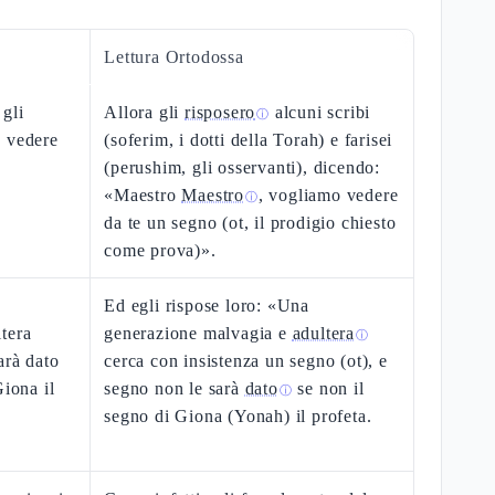
Lettura Ortodossa
 gli
Allora gli
risposero
alcuni scribi
ⓘ
o vedere
(soferim, i dotti della Torah) e farisei
(perushim, gli osservanti), dicendo:
«Maestro
Maestro
, vogliamo vedere
ⓘ
da te un segno (ot, il prodigio chiesto
come prova)».
Ed egli rispose loro: «Una
tera
generazione malvagia e
adultera
ⓘ
arà dato
cerca con insistenza un segno (ot), e
Giona il
segno non le sarà
dato
se non il
ⓘ
segno di Giona (Yonah) il profeta.