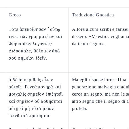
Greco
Traduzione Gnostica
Τότε ἀπεκρίθησαν ⸀αὐτῷ
Allora alcuni scribi e farisei
τινες τῶν γραμματέων καὶ
dissero: «Maestro, vogliam
Φαρισαίων λέγοντες·
da te un segno».
Διδάσκαλε, θέλομεν ἀπὸ
σοῦ σημεῖον ἰδεῖν.
ὁ δὲ ἀποκριθεὶς εἶπεν
Ma egli rispose loro: «Una
αὐτοῖς· Γενεὰ πονηρὰ καὶ
generazione malvagia e adul
μοιχαλὶς σημεῖον ἐπιζητεῖ,
cerca un segno, ma non le s
καὶ σημεῖον οὐ δοθήσεται
altro segno che il segno di 
αὐτῇ εἰ μὴ τὸ σημεῖον
profeta.
Ἰωνᾶ τοῦ προφήτου.