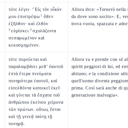
τότε λέγει· ⸂Εἰς τὸν οἶκόν
Allora dice: «Tornerò nella 
μου ἐπιστρέψω⸃ ὅθεν
da dove sono uscito». E, ve
ἐξῆλθον· καὶ ἐλθὸν
trova vuota, spazzata e ador
⸀εὑρίσκει ⸀σχολάζοντα
σεσαρωμένον καὶ
κεκοσμημένον.
τότε πορεύεται καὶ
Allora va e prende con sé alt
παραλαμβάνει μεθ’ ἑαυτοῦ
spiriti peggiori di lui, ed en
ἑπτὰ ἕτερα πνεύματα
abitano; e la condizione ult
πονηρότερα ἑαυτοῦ, καὶ
quell'uomo diventa peggiore
εἰσελθόντα κατοικεῖ ἐκεῖ·
prima. Così sarà anche di q
καὶ γίνεται τὰ ἔσχατα τοῦ
generazione malvagia».
ἀνθρώπου ἐκείνου χείρονα
τῶν πρώτων. οὕτως ἔσται
καὶ τῇ γενεᾷ ταύτῃ τῇ
πονηρᾷ.