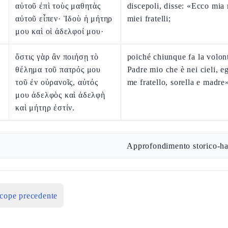
αὐτοῦ ἐπὶ τοὺς μαθητὰς
discepoli, disse: «Ecco mia 
αὐτοῦ εἶπεν· Ἰδοὺ ἡ μήτηρ
miei fratelli;
μου καὶ οἱ ἀδελφοί μου·
ὅστις γὰρ ἂν ποιήσῃ τὸ
poiché chiunque fa la volon
θέλημα τοῦ πατρός μου
Padre mio che è nei cieli, eg
τοῦ ἐν οὐρανοῖς, αὐτός
me fratello, sorella e madre
μου ἀδελφὸς καὶ ἀδελφὴ
καὶ μήτηρ ἐστίν.
Approfondimento storico-ha
icope precedente