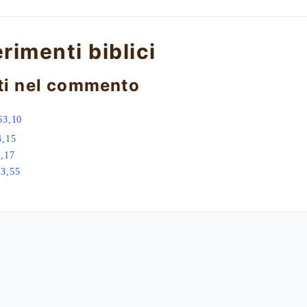
erimenti biblici
ti nel commento
63,10
4,15
,17
13,55