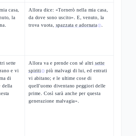
mia casa,
Allora dice: «Tornerò nella mia casa,
nuto, la
da dove sono uscito». E, venuto, la
na.
trova vuota,
spazzata e adornata
.
ⓘ
ri sette
Allora va e prende con sé altri
sette
trano e vi
spiriti
più malvagi di lui, ed entrati
ⓘ
ima di
vi abitano; e le ultime cose di
 della
quell'uomo diventano peggiori delle
uesta
prime. Così sarà anche per questa
generazione malvagia».