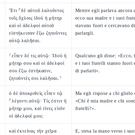
Ἔτι ⸀δὲ αὐτοῦ λαλοῦντος
Mentre egli parlava ancora a
τοῖς ὄχλοις ἰδοὺ ἡ μήτηρ
ecco sua madre e i suoi frate
καὶ οἱ ἀδελφοὶ αὐτοῦ
stavano fuori e cercavano d
εἱστήκεισαν ἔξω ζητοῦντες
parlargli.
αὐτῷ λαλῆσαι.
⸂εἶπεν δέ τις αὐτῷ· Ἰδοὺ ἡ
Qualcuno gli disse: «Ecco, 
μήτηρ σου καὶ οἱ ἀδελφοί
e i tuoi fratelli stanno fuori
σου ἔξω ἑστήκασιν,
di parlarti».
ζητοῦντές σοι λαλῆσαι.⸃
ὁ δὲ ἀποκριθεὶς εἶπεν τῷ
Ma egli rispose a chi glielo
⸀λέγοντι αὐτῷ· Τίς ἐστιν ἡ
«Chi è mia madre e chi sono
μήτηρ μου, καὶ τίνες εἰσὶν
fratelli?».
οἱ ἀδελφοί μου;
καὶ ἐκτείνας τὴν χεῖρα
E, stesa la mano verso i suo