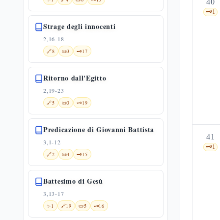
40
🗝️
1
Strage degli innocenti
2,16-18
🔗
8
📜
3
🗝️
17
Ritorno dall'Egitto
2,19-23
🔗
5
📜
3
🗝️
19
Predicazione di Giovanni Battista
41
3,1-12
🗝️
1
🔗
2
📜
4
🗝️
15
Battesimo di Gesù
3,13-17
✨
1
🔗
19
📜
5
🗝️
16