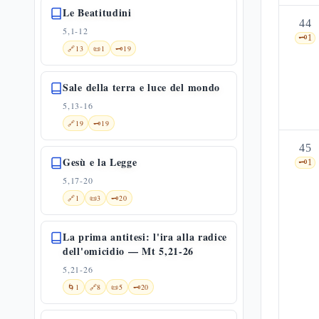
Le Beatitudini
44
5,1-12
🗝️
1
🔗
13
📜
1
🗝️
19
Sale della terra e luce del mondo
5,13-16
🔗
19
🗝️
19
45
Gesù e la Legge
🗝️
1
5,17-20
🔗
1
📜
3
🗝️
20
La prima antitesi: l'ira alla radice
dell'omicidio — Mt 5,21-26
5,21-26
🌀
1
🔗
8
📜
5
🗝️
20