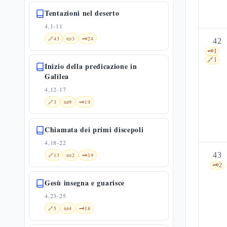
Tentazioni nel deserto
4,1-11
🔗
43
📜
3
🗝️
24
42
🗝️
1
🔗
1
Inizio della predicazione in
Galilea
4,12-17
🔗
3
📜
9
🗝️
19
Chiamata dei primi discepoli
4,18-22
43
🔗
13
📜
2
🗝️
19
🗝️
2
Gesù insegna e guarisce
4,23-25
🔗
5
📜
4
🗝️
18