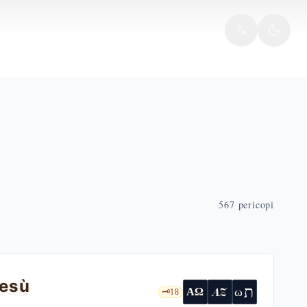
567
pericopi
Gesù
ת
AZ
ω
ΑΩ
🗝️
18