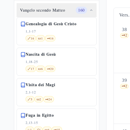
Vangelo secondo Matteo
160
Vers.
Genealogia di Gesù Cristo
38
1,1-17
🗝️
2
🔗
16
📜
1
🗝️
16
Nascita di Gesù
1,18-25
🔗
17
📜
6
🗝️
20
39
Visita dei Magi
🗝️
2
2,1-12
🔗
5
📜
2
🗝️
24
Fuga in Egitto
2,13-15
✨
1
🔗
4
📜
6
🗝️
15