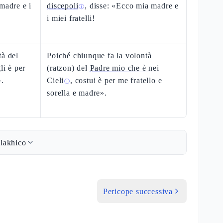
madre e i
discepoli
, disse: «Ecco mia madre e
ⓘ
i miei fratelli!
tà del
Poiché chiunque fa la volontà
li è per
(ratzon) del
Padre mio che è nei
».
Cieli
, costui è per me fratello e
ⓘ
sorella e madre».
lakhico
Pericope successiva