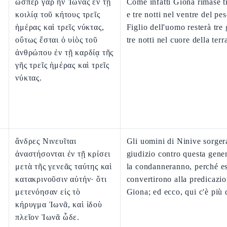
ὥσπερ γὰρ ἦν Ἰωνᾶς ἐν τῇ
Come infatti Giona rimase t
κοιλίᾳ τοῦ κήτους τρεῖς
e tre notti nel ventre del pes
ἡμέρας καὶ τρεῖς νύκτας,
Figlio dell'uomo resterà tre 
οὕτως ἔσται ὁ υἱὸς τοῦ
tre notti nel cuore della terr
ἀνθρώπου ἐν τῇ καρδίᾳ τῆς
γῆς τρεῖς ἡμέρας καὶ τρεῖς
νύκτας.
ἄνδρες Νινευῖται
Gli uomini di Ninive sorger
ἀναστήσονται ἐν τῇ κρίσει
giudizio contro questa gene
μετὰ τῆς γενεᾶς ταύτης καὶ
la condanneranno, perché es
κατακρινοῦσιν αὐτήν· ὅτι
convertirono alla predicazio
μετενόησαν εἰς τὸ
Giona; ed ecco, qui c'è più 
κήρυγμα Ἰωνᾶ, καὶ ἰδοὺ
πλεῖον Ἰωνᾶ ὧδε.