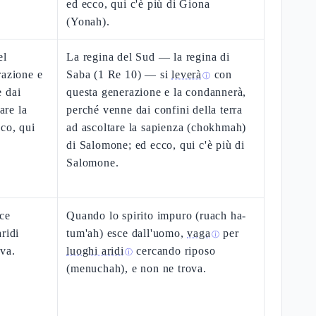
ed ecco, qui c'è più di Giona
(Yonah).
el
La regina del Sud — la regina di
razione e
Saba (1 Re 10) — si
leverà
con
ⓘ
e dai
questa generazione e la condannerà,
are la
perché venne dai confini della terra
co, qui
ad ascoltare la sapienza (chokhmah)
di Salomone; ed ecco, qui c'è più di
Salomone.
sce
Quando lo spirito impuro (ruach ha-
ridi
tum'ah) esce dall'uomo,
vaga
per
ⓘ
ova.
luoghi aridi
cercando riposo
ⓘ
(menuchah), e non ne trova.