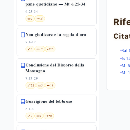
pane quotidiano — Mt 6,25-34
6,25-34
📜
2
🗝️
15
Rif
Non giudicare e la regola d'oro
Cita
7,1-12
🔗
3
📜
17
🗝️
25
Sal 
Is 1
Conclusione del Discorso della
Mt 5
Montagna
Mt 
7,13-29
🔗
22
📜
5
🗝️
18
Guarigione del lebbroso
8,1-4
🔗
9
📜
5
🗝️
20