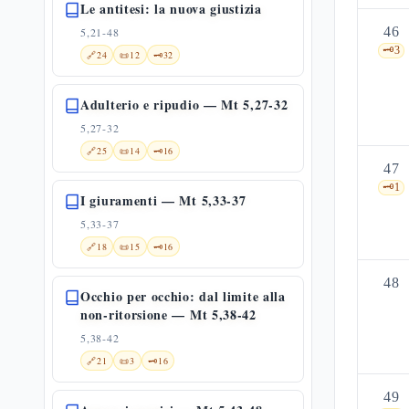
Le antitesi: la nuova giustizia
46
5,21-48
🗝️
3
🔗
24
📜
12
🗝️
32
Adulterio e ripudio — Mt 5,27-32
5,27-32
🔗
25
📜
14
🗝️
16
47
🗝️
1
I giuramenti — Mt 5,33-37
5,33-37
🔗
18
📜
15
🗝️
16
48
Occhio per occhio: dal limite alla
non-ritorsione — Mt 5,38-42
5,38-42
🔗
21
📜
3
🗝️
16
49