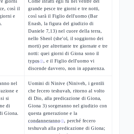
re giorni
Come infatti egli fu nel ventre del
ce, così il
grande pesce tre giorni e tre notti,
giorni e
così sarà il Figlio dell'uomo (Bar
a.
Enash, la figura del giudizio di
Daniele 7,13) nel cuore della terra,
nello Sheol (she'ol, il soggiorno dei
morti) per altrettante tre giornate e tre
notti: quei giorni di Giona sono il
typos
, e il Figlio dell'uomo vi
ⓘ
discende davvero, non in apparenza.
anno nel
Uomini di Ninive (Niniveh, i gentili
razione e
che fecero teshuvah, ritorno al volto
si si
di Dio, alla predicazione di Giona,
ne di
Giona 3) sorgeranno nel giudizio con
di Giona.
questa generazione e la
condanneranno
, perché fecero
ⓘ
teshuvah alla predicazione di Giona;