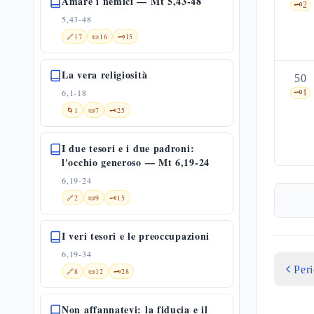
Amare i nemici — Mt 5,43-48
🗝️
2
5,43-48
🔗
17
📜
16
🗝️
15
La vera religiosità
50
6,1-18
🗝️
1
🌀
1
📜
7
🗝️
25
I due tesori e i due padroni:
l'occhio generoso — Mt 6,19-24
6,19-24
🔗
2
📜
9
🗝️
15
I veri tesori e le preoccupazioni
6,19-34
Per
🔗
8
📜
12
🗝️
28
Non affannatevi: la fiducia e il