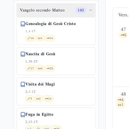
Vangelo secondo Matteo
160
Vers.
Genealogia di Gesù Cristo
47
1,1-17
🗝️
6
🔗
16
📜
1
🗝️
16
Nascita di Gesù
1,18-25
🔗
17
📜
6
🗝️
20
Visita dei Magi
2,1-12
48
🔗
5
📜
2
🗝️
24
🗝️
4
📜
1
Fuga in Egitto
2,13-15
✨
1
🔗
4
📜
6
🗝️
15