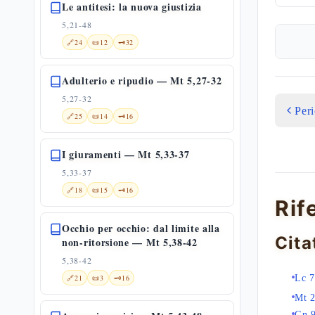
Le antitesi: la nuova giustizia
5,21-48
🔗
24
📜
12
🗝️
32
Adulterio e ripudio — Mt 5,27-32
5,27-32
Per
🔗
25
📜
14
🗝️
16
I giuramenti — Mt 5,33-37
5,33-37
🔗
18
📜
15
🗝️
16
Rif
Occhio per occhio: dal limite alla
Cita
non-ritorsione — Mt 5,38-42
5,38-42
🔗
21
📜
3
🗝️
16
Lc 7
Mt 
Gn 