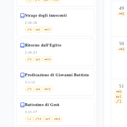
49
🗝️
2
Strage degli innocenti
2,16-18
🔗
8
📜
3
🗝️
17
50
Ritorno dall'Egitto
🗝️
3
2,19-23
🔗
5
📜
3
🗝️
19
Predicazione di Giovanni Battista
3,1-12
51
🔗
2
📜
4
🗝️
15
🗝️
3
📜
1
🔗
2
Battesimo di Gesù
3,13-17
✨
1
🔗
19
📜
5
🗝️
16