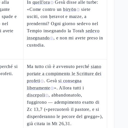
 alla
In
quell'ora
Gesù disse alle turbe:
ⓘ
gante
«Come contro un
biryōn
siete
ⓘ
n spade e
usciti, con ḥeravot e mazze, a
 nel
prendermi? Ogni giorno sedevo nel
i avete
Tempio insegnando la Torah
sedevo
insegnando
, e non mi avete preso in
ⓘ
custodia.
perché si
Ma tutto ciò è avvenuto perché
siano
rofeti.
portate a compimento le Scritture dei
profeti
. Gesù
si consegna
ⓘ
.
liberamente
». Allora tutti i
ⓘ
discepoli
, abbandonatolo,
ⓘ
fuggirono — adempimento esatto di
Zc 13,7 («percuoterò il pastore, e si
disperderanno le pecore del gregge»),
già citata in Mt 26,31.