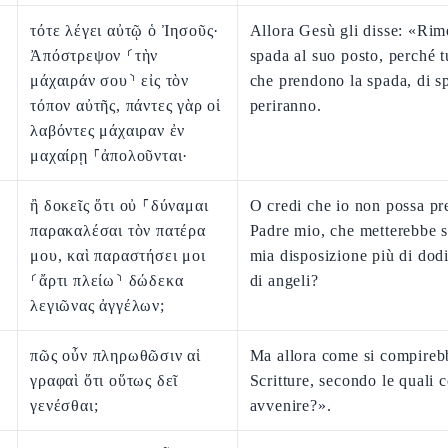
τότε λέγει αὐτῷ ὁ Ἰησοῦς·
Allora Gesù gli disse: «Rime
Ἀπόστρεψον ⸂τὴν
spada al suo posto, perché tu
μάχαιράν σου⸃ εἰς τὸν
che prendono la spada, di s
τόπον αὐτῆς, πάντες γὰρ οἱ
periranno.
λαβόντες μάχαιραν ἐν
μαχαίρῃ ⸀ἀπολοῦνται·
ἢ δοκεῖς ὅτι οὐ ⸀δύναμαι
O credi che io non possa pre
παρακαλέσαι τὸν πατέρα
Padre mio, che metterebbe s
μου, καὶ παραστήσει μοι
mia disposizione più di dodi
⸂ἄρτι πλείω⸃ δώδεκα
di angeli?
λεγιῶνας ἀγγέλων;
πῶς οὖν πληρωθῶσιν αἱ
Ma allora come si compireb
γραφαὶ ὅτι οὕτως δεῖ
Scritture, secondo le quali 
γενέσθαι;
avvenire?».