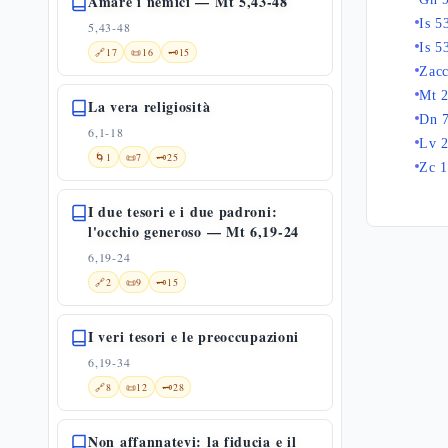
Amare i nemici — Mt 5,43-48
Is 5
5,43-48
Is 5
🔗
17
📜
16
🗝️
15
Zacc
Mt 
La vera religiosità
Dn 
6,1-18
Lv 
🌀
1
📜
7
🗝️
25
Zc 1
I due tesori e i due padroni:
l'occhio generoso — Mt 6,19-24
6,19-24
🔗
2
📜
9
🗝️
15
I veri tesori e le preoccupazioni
6,19-34
🔗
8
📜
12
🗝️
28
Non affannatevi: la fiducia e il