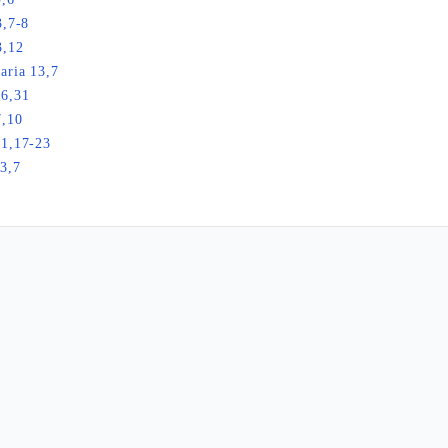
3,7-8
3,12
aria 13,7
26,31
7,10
21,17-23
3,7