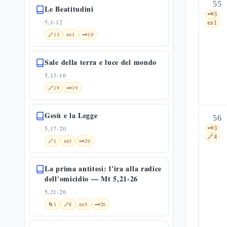
55
Le Beatitudini
🗝️
3
5,1-12
📜
1
🔗
13
📜
1
🗝️
19
Sale della terra e luce del mondo
5,13-16
🔗
19
🗝️
19
Gesù e la Legge
56
5,17-20
🗝️
3
🔗
4
🔗
1
📜
3
🗝️
20
La prima antitesi: l'ira alla radice
dell'omicidio — Mt 5,21-26
5,21-26
🌀
1
🔗
8
📜
5
🗝️
20