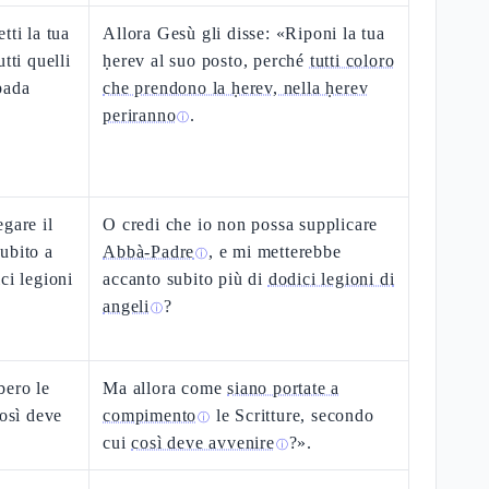
tti la tua
Allora Gesù gli disse: «Riponi la tua
tti quelli
ḥerev al suo posto, perché
tutti coloro
pada
che prendono la ḥerev, nella ḥerev
periranno
.
ⓘ
gare il
O credi che io non possa supplicare
ubito a
Abbà-Padre
, e mi metterebbe
ⓘ
ci legioni
accanto subito più di
dodici legioni di
angeli
?
ⓘ
bero le
Ma allora come
siano portate a
così deve
compimento
le Scritture, secondo
ⓘ
cui
così deve avvenire
?».
ⓘ