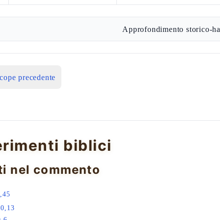
Approfondimento storico-ha
icope precedente
erimenti biblici
ti nel commento
,45
20,13
9,6