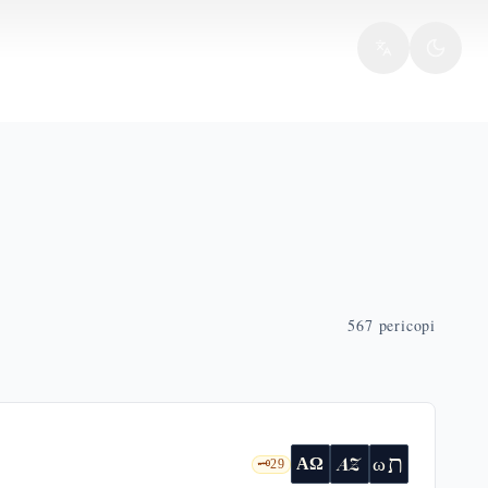
567
pericopi
ת
AZ
ω
ΑΩ
🗝️
29