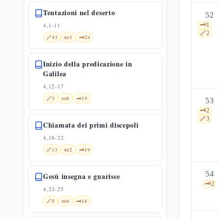
Tentazioni nel deserto
52
4,1-11
🗝️
1
🔗
2
🔗
43
📜
3
🗝️
24
Inizio della predicazione in
Galilea
4,12-17
🔗
3
📜
9
🗝️
19
53
🗝️
2
🔗
3
Chiamata dei primi discepoli
4,18-22
🔗
13
📜
2
🗝️
19
54
Gesù insegna e guarisce
🗝️
2
4,23-25
🔗
5
📜
4
🗝️
18