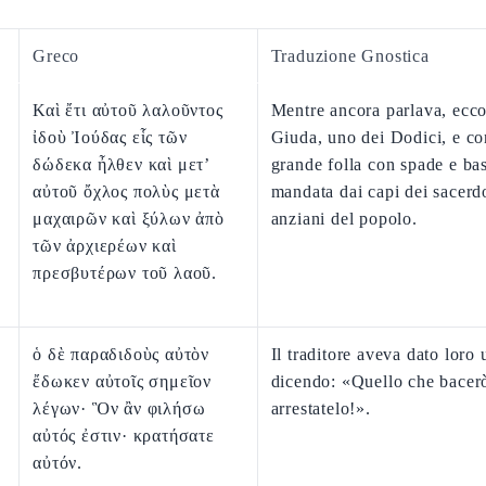
Greco
Traduzione Gnostica
Καὶ ἔτι αὐτοῦ λαλοῦντος
Mentre ancora parlava, ecco
ἰδοὺ Ἰούδας εἷς τῶν
Giuda, uno dei Dodici, e co
δώδεκα ἦλθεν καὶ μετ’
grande folla con spade e bas
αὐτοῦ ὄχλος πολὺς μετὰ
mandata dai capi dei sacerdo
μαχαιρῶν καὶ ξύλων ἀπὸ
anziani del popolo.
τῶν ἀρχιερέων καὶ
πρεσβυτέρων τοῦ λαοῦ.
ὁ δὲ παραδιδοὺς αὐτὸν
Il traditore aveva dato loro
ἔδωκεν αὐτοῖς σημεῖον
dicendo: «Quello che bacerò
λέγων· Ὃν ἂν φιλήσω
arrestatelo!».
αὐτός ἐστιν· κρατήσατε
αὐτόν.