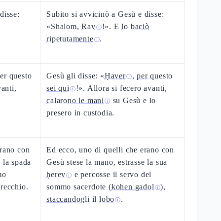
disse:
Subito si avvicinò a Gesù e disse:
«Shalom,
Rav
!». E
lo baciò
ⓘ
ripetutamente
.
ⓘ
er questo
Gesù gli disse: «
Ḥaver
,
per questo
ⓘ
vanti,
sei qui
!». Allora si fecero avanti,
ⓘ
calarono le mani
su Gesù e lo
ⓘ
presero in custodia.
erano con
Ed ecco, uno di quelli che erano con
 la spada
Gesù stese la mano, estrasse la sua
mo
ḥerev
e percosse il servo del
ⓘ
orecchio.
sommo sacerdote (
kohen gadol
),
ⓘ
staccandogli il lobo
.
ⓘ