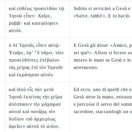
καὶ εὐθέως προσελθὼν τῷ
Subito si avvicinò a Gesù e 
Ἰησοῦ εἶπεν· Χαῖρε,
«Salve, rabbì!». E lo baciò.
ῥαββί· καὶ κατεφίλησεν
αὐτόν.
ὁ δὲ Ἰησοῦς εἶπεν αὐτῷ·
E Gesù gli disse: «Amico, p
Ἑταῖρε, ἐφ’ ⸀ὃ πάρει. τότε
sei qui!». Allora si fecero a
προσελθόντες ἐπέβαλον
misero le mani su Gesù e lo
τὰς χεῖρας ἐπὶ τὸν Ἰησοῦν
arrestarono.
καὶ ἐκράτησαν αὐτόν.
καὶ ἰδοὺ εἷς τῶν μετὰ
Ed ecco, uno di quelli che 
Ἰησοῦ ἐκτείνας τὴν χεῖρα
Gesù stese la mano, estrasse
ἀπέσπασεν τὴν μάχαιραν
e percosse il servo del som
αὐτοῦ καὶ πατάξας τὸν
sacerdote, staccandogli un 
δοῦλον τοῦ ἀρχιερέως
ἀφεῖλεν αὐτοῦ τὸ ὠτίον.