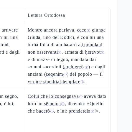
Lettura Ortodossa
 arrivare
Mentre ancora parlava,
ecco
giunge
ⓘ
n lui una
Giuda, uno dei Dodici, e con lui una
toni,
turba folta di am ha-aretz
i popolani
ti e dagli
non osservanti
, armata di
ḥeravot
ⓘ
ⓘ
e di mazze di legno, mandata dai
sommi sacerdoti (
archiereîs
) e dagli
ⓘ
anziani (
zeqenim
) del popolo — il
ⓘ
vertice sinedrial-templare
.
ⓘ
 un segno,
Colui che lo consegnava
aveva dato
ⓘ
, è lui;
loro un
sēmeion
, dicendo: «Quello
ⓘ
che
bacerò
, è lui;
prendetelo
!».
ⓘ
ⓘ