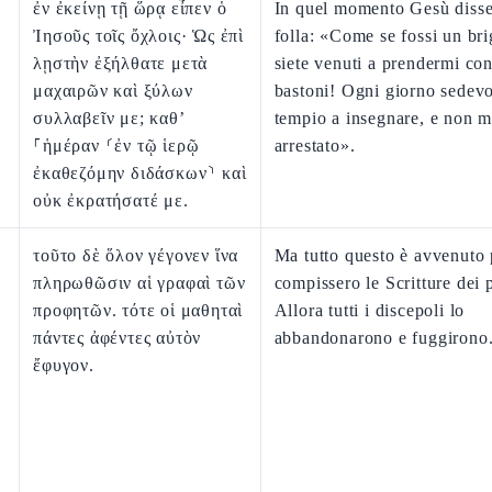
ἐν ἐκείνῃ τῇ ὥρᾳ εἶπεν ὁ
In quel momento Gesù disse
Ἰησοῦς τοῖς ὄχλοις· Ὡς ἐπὶ
folla: «Come se fossi un bri
λῃστὴν ἐξήλθατε μετὰ
siete venuti a prendermi co
μαχαιρῶν καὶ ξύλων
bastoni! Ogni giorno sedevo
συλλαβεῖν με; καθ’
tempio a insegnare, e non m
⸀ἡμέραν ⸂ἐν τῷ ἱερῷ
arrestato».
ἐκαθεζόμην διδάσκων⸃ καὶ
οὐκ ἐκρατήσατέ με.
τοῦτο δὲ ὅλον γέγονεν ἵνα
Ma tutto questo è avvenuto 
πληρωθῶσιν αἱ γραφαὶ τῶν
compissero le Scritture dei p
προφητῶν. τότε οἱ μαθηταὶ
Allora tutti i discepoli lo
πάντες ἀφέντες αὐτὸν
abbandonarono e fuggirono
ἔφυγον.