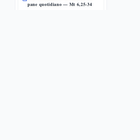
pane quotidiano — Mt 6,25-34
6,25-34
📜
2
🗝️
15
Non giudicare e la regola d'oro
7,1-12
🔗
3
📜
17
🗝️
25
Conclusione del Discorso della
Montagna
7,13-29
🔗
22
📜
5
🗝️
18
Guarigione del lebbroso
8,1-4
🔗
9
📜
5
🗝️
20
I contenuti di TeoCentro so