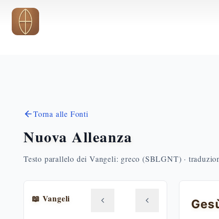
Vai al contenuto principale
Torna alle Fonti
Nuova Alleanza
Testo parallelo dei Vangeli: greco (SBLGNT) · traduzione
📖 Vangeli
Gesù