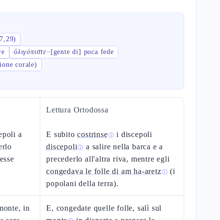
7,29)
re
ὀλιγόπιστε
[gente di] poca fede
=
ione corale)
Lettura Ortodossa
epoli a
E subito
costrinse
i discepoli
ⓘ
erlo
discepoli
a salire nella barca e a
ⓘ
vesse
precederlo all'altra riva, mentre egli
congedava le folle di am ha-aretz
(i
ⓘ
popolani della terra).
monte, in
E, congedate quelle folle, salì sul