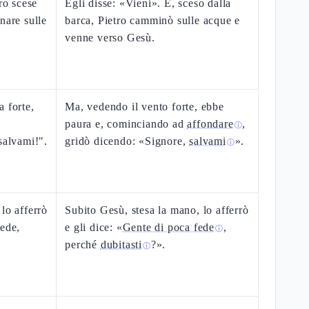
ro scese
Egli disse: «Vieni». E, sceso dalla
nare sulle
barca, Pietro camminò sulle acque e
venne verso Gesù.
a forte,
Ma, vedendo il vento forte, ebbe
paura e, cominciando ad
affondare
,
ⓘ
salvami!".
gridò dicendo: «Signore,
salvami
».
ⓘ
lo afferrò
Subito Gesù, stesa la mano, lo afferrò
fede,
e gli dice: «
Gente di poca fede
,
ⓘ
perché
dubitasti
?».
ⓘ