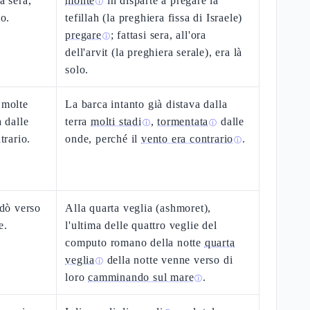
a sera,
monte
in disparte a pregare la
ⓘ
lo.
tefillah (la preghiera fissa di Israele)
pregare
; fattasi sera, all'ora
ⓘ
dell'arvit (la preghiera serale), era là
solo.
 molte
La barca intanto già distava dalla
a dalle
terra
molti stadi
,
tormentata
dalle
ⓘ
ⓘ
trario.
onde, perché il
vento era contrario
.
ⓘ
ndò verso
Alla quarta veglia (ashmoret),
e.
l'ultima delle quattro veglie del
computo romano della notte
quarta
veglia
della notte venne verso di
ⓘ
loro
camminando sul mare
.
ⓘ