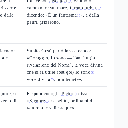
re, i
I discepoli
discepoli
, vedutolo
ⓘ
 dissero:
camminare sul mare,
furono turbati
ⓘ
o dalla
dicendo: «È un
fantasma
», e dalla
ⓘ
paura gridarono.
dicendo:
Subito Gesù parlò loro dicendo:
iate
«Coraggio, Io sono — l'ani hu (la
rivelazione del Nome), la voce divina
che si fa udire (bat qol)
Io sono
ⓘ
voce divina
; non temete».
ⓘ
ignore, se
Rispondendogli,
Pietro
disse:
ⓘ
 verso di
«
Signore
, se sei tu, ordinami di
ⓘ
venire a te sulle acque».