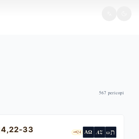
567
pericopi
14,22-33
ת
AZ
ω
ΑΩ
🗝️
24