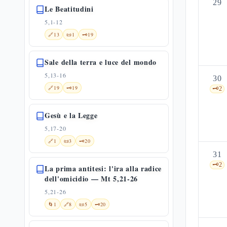
29
Le Beatitudini
5,1-12
🔗
13
📜
1
🗝️
19
Sale della terra e luce del mondo
5,13-16
30
🔗
19
🗝️
19
🗝️
2
Gesù e la Legge
5,17-20
🔗
1
📜
3
🗝️
20
31
🗝️
2
La prima antitesi: l'ira alla radice
dell'omicidio — Mt 5,21-26
5,21-26
🌀
1
🔗
8
📜
5
🗝️
20