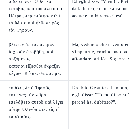
ὁ δὲ εἶπεν· Ἐλθέ. καὶ
Ed egli disse: "Vieni!". Piet
καταβὰς ἀπὸ τοῦ πλοίου ὁ
dalla barca, si mise a cammi
Πέτρος περιεπάτησεν ἐπὶ
acque e andò verso Gesù.
τὰ ὕδατα καὶ ἦλθεν πρὸς
τὸν Ἰησοῦν.
βλέπων δὲ τὸν ἄνεμον
Ma, vedendo che il vento er
ἰσχυρὸν ἐφοβήθη, καὶ
s'impaurì e, cominciando ad
ἀρξάμενος
affondare, gridò: "Signore, 
καταποντίζεσθαι ἔκραξεν
λέγων· Κύριε, σῶσόν με.
εὐθέως δὲ ὁ Ἰησοῦς
E subito Gesù tese la mano, 
ἐκτείνας τὴν χεῖρα
e gli disse: "Uomo di poca 
ἐπελάβετο αὐτοῦ καὶ λέγει
perché hai dubitato?".
αὐτῷ· Ὀλιγόπιστε, εἰς τί
ἐδίστασας;