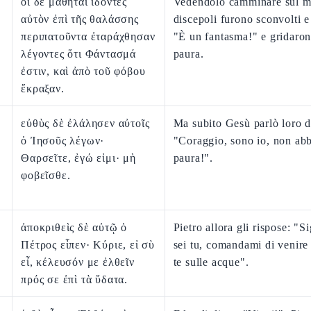
οἱ δὲ μαθηταὶ ἰδόντες
Vedendolo camminare sul ma
αὐτὸν ἐπὶ τῆς θαλάσσης
discepoli furono sconvolti e
περιπατοῦντα ἐταράχθησαν
"È un fantasma!" e gridaron
λέγοντες ὅτι Φάντασμά
paura.
ἐστιν, καὶ ἀπὸ τοῦ φόβου
ἔκραξαν.
εὐθὺς δὲ ἐλάλησεν αὐτοῖς
Ma subito Gesù parlò loro 
ὁ Ἰησοῦς λέγων·
"Coraggio, sono io, non abb
Θαρσεῖτε, ἐγώ εἰμι· μὴ
paura!".
φοβεῖσθε.
ἀποκριθεὶς δὲ αὐτῷ ὁ
Pietro allora gli rispose: "S
Πέτρος εἶπεν· Κύριε, εἰ σὺ
sei tu, comandami di venire
εἶ, κέλευσόν με ἐλθεῖν
te sulle acque".
πρός σε ἐπὶ τὰ ὕδατα.