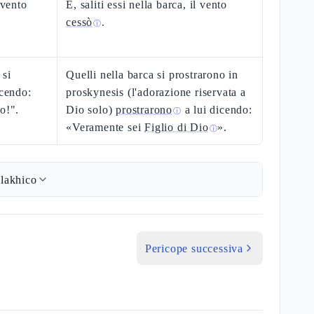
 vento
E, saliti essi nella barca, il vento
cessò
.
ⓘ
 si
Quelli nella barca si prostrarono in
icendo:
proskynesis (l'adorazione riservata a
o!".
Dio solo)
prostrarono
a lui dicendo:
ⓘ
«Veramente sei
Figlio di Dio
».
ⓘ
lakhico
Pericope successiva