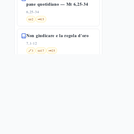
pane quotidiano — Mt 6,25-34
6,25-34
📜
2
🗝️
15
Non giudicare e la regola d'oro
7,1-12
🔗
3
📜
17
🗝️
25
Conclusione del Discorso della
Montagna
7,13-29
🔗
22
📜
5
🗝️
18
Guarigione del lebbroso
8,1-4
🔗
9
📜
5
🗝️
20