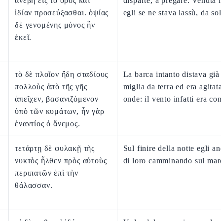
ἀνέβη εἰς τὸ ὄρος κατ'
disparte, a pregare. Venuta l
ἰδίαν προσεύξασθαι. ὀψίας
egli se ne stava lassù, da so
δὲ γενομένης μόνος ἦν
ἐκεῖ.
τὸ δὲ πλοῖον ἤδη σταδίους
La barca intanto distava già
πολλοὺς ἀπὸ τῆς γῆς
miglia da terra ed era agitat
ἀπεῖχεν, βασανιζόμενον
onde: il vento infatti era con
ὑπὸ τῶν κυμάτων, ἦν γὰρ
ἐναντίος ὁ ἄνεμος.
τετάρτῃ δὲ φυλακῇ τῆς
Sul finire della notte egli a
νυκτὸς ἦλθεν πρὸς αὐτοὺς
di loro camminando sul mar
περιπατῶν ἐπὶ τὴν
θάλασσαν.