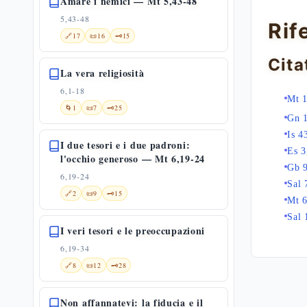
Amare i nemici — Mt 5,43-48
5,43-48
Rif
🔗
17
📜
16
🗝️
15
Cita
La vera religiosità
6,1-18
Mt 
🌀
1
📜
7
🗝️
25
Gn 
Is 4
I due tesori e i due padroni:
Es 3
l'occhio generoso — Mt 6,19-24
Gb 
6,19-24
Sal 
🔗
2
📜
9
🗝️
15
Mt 6
Sal 
I veri tesori e le preoccupazioni
6,19-34
🔗
8
📜
12
🗝️
28
Non affannatevi: la fiducia e il