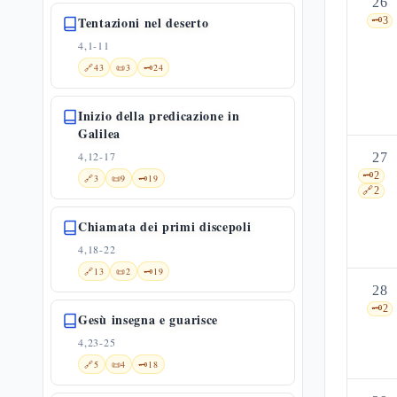
26
Tentazioni nel deserto
🗝️
3
4,1-11
🔗
43
📜
3
🗝️
24
Inizio della predicazione in
Galilea
4,12-17
27
🗝️
2
🔗
3
📜
9
🗝️
19
🔗
2
Chiamata dei primi discepoli
4,18-22
🔗
13
📜
2
🗝️
19
28
🗝️
2
Gesù insegna e guarisce
4,23-25
🔗
5
📜
4
🗝️
18