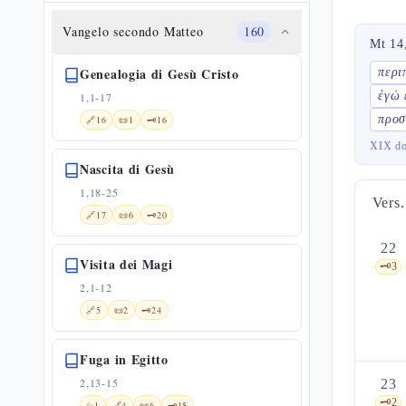
Vangelo secondo Matteo
160
Mt 14
Genealogia di Gesù Cristo
περι
ἐγώ 
1,1-17
προσ
🔗
16
📜
1
🗝️
16
XIX do
Nascita di Gesù
1,18-25
Vers.
🔗
17
📜
6
🗝️
20
22
Visita dei Magi
🗝️
3
2,1-12
🔗
5
📜
2
🗝️
24
Fuga in Egitto
2,13-15
23
🗝️
2
✨
1
🔗
4
📜
6
🗝️
15