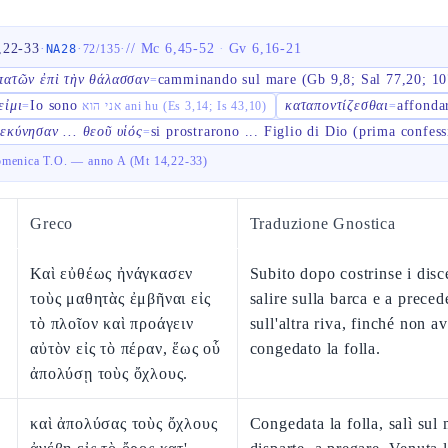
,22-33
·
·
·
//
Mc 6,45-52
·
Gv 6,16-21
NA28
72
/
135
πατῶν ἐπὶ τὴν θάλασσαν
camminando sul mare (Gb 9,8; Sal 77,20; 10
=
εἰμι
Io sono
καταποντίζεσθαι
affonda
=
אני הוא ani hu (Es 3,14; Is 43,10)
=
εκύνησαν ... θεοῦ υἱός
si prostrarono ... Figlio di Dio (prima confess
=
menica T.O. — anno A (Mt 14,22-33)
Greco
Traduzione Gnostica
Καὶ εὐθέως ἠνάγκασεν
Subito dopo costrinse i disc
τοὺς μαθητὰς ἐμβῆναι εἰς
salire sulla barca e a preced
τὸ πλοῖον καὶ προάγειν
sull'altra riva, finché non a
αὐτὸν εἰς τὸ πέραν, ἕως οὗ
congedato la folla.
ἀπολύσῃ τοὺς ὄχλους.
καὶ ἀπολύσας τοὺς ὄχλους
Congedata la folla, salì sul 