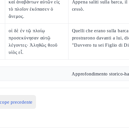
καὶ ἀναβάντων αὐτῶν εἰς
Appena saliti sulla barca, il
τὸ πλοῖον ἐκόπασεν ὁ
cessò.
ἄνεμος.
οἱ δὲ ἐν τῷ πλοίῳ
Quelli che erano sulla barca
προσεκύνησαν αὐτῷ
prostrarono davanti a lui, d
λέγοντες· Ἀληθῶς θεοῦ
"Davvero tu sei Figlio di Di
υἱὸς εἶ.
Approfondimento storico-ha
icope precedente