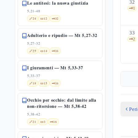
32
Le antitesi: la nuova giustizia
🗝️
1
5,21-48
🔗
24
📜
12
🗝️
32
33
Adulterio e ripudio — Mt 5,27-32
🗝️
2
5,27-32
🔗
25
📜
14
🗝️
16
I giuramenti — Mt 5,33-37
5,33-37
🔗
18
📜
15
🗝️
16
Occhio per occhio: dal limite alla
non-ritorsione — Mt 5,38-42
Per
5,38-42
🔗
21
📜
3
🗝️
16