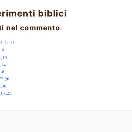
erimenti biblici
ti nel commento
14,13-21
1,2
3,10
,14
9,8
77,20
,30
107,29