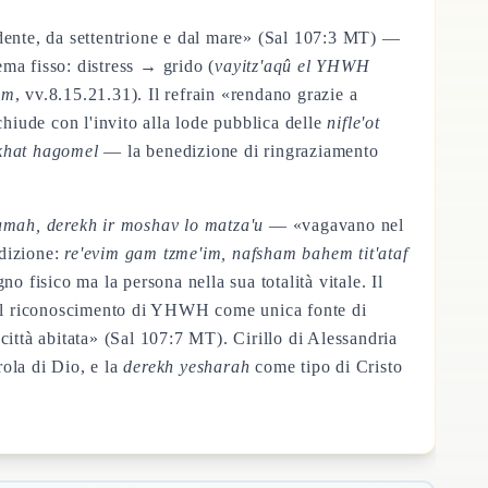
ente, da settentrione e dal mare» (Sal 107:3 MT) —
ema fisso: distress → grido (
vayitz'aqû el YHWH
am
, vv.8.15.21.31). Il refrain «rendano grazie a
chiude con l'invito alla lode pubblica delle
nifle'ot
khat hagomel
— la benedizione di ringraziamento
mah, derekh ir moshav lo matza'u
— «vagavano nel
ndizione:
re'evim gam tzme'im, nafsham bahem tit'ataf
no fisico ma la persona nella sua totalità vitale. Il
 il riconoscimento di YHWH come unica fonte di
 città abitata» (Sal 107:7 MT). Cirillo di Alessandria
rola di Dio, e la
derekh yesharah
come tipo di Cristo