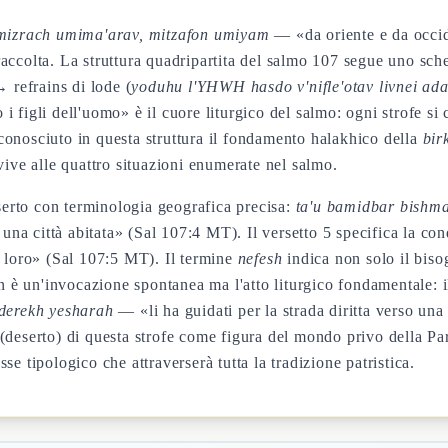
mizrach umima'arav, mitzafon umiyam
— «da oriente e da occid
a raccolta. La struttura quadripartita del salmo 107 segue uno sch
refrains di lode (
yoduhu l'YHWH hasdo v'nifle'otav livnei ad
figli dell'uomo» è il cuore liturgico del salmo: ogni strofe si 
onosciuto in questa struttura il fondamento halakhico della
bir
vive alle quattro situazioni enumerate nel salmo.
eserto con terminologia geografica precisa:
ta'u bamidbar bishma
 una città abitata» (Sal 107:4 MT). Il versetto 5 specifica la co
loro» (Sal 107:5 MT). Il termine
nefesh
indica non solo il bisog
 è un'invocazione spontanea ma l'atto liturgico fondamentale:
derekh yesharah
— «li ha guidati per la strada diritta verso una
(deserto) di questa strofe come figura del mondo privo della Pa
se tipologico che attraverserà tutta la tradizione patristica.