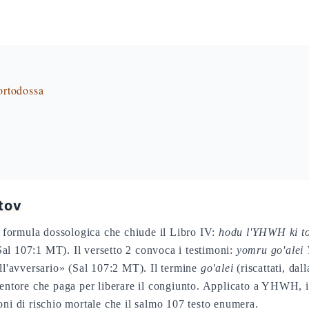
 ortodossa
tov
sa formula dossologica che chiude il Libro IV:
hodu l'YHWH ki to
al 107:1 MT). Il versetto 2 convoca i testimoni:
yomru go'alei
ell'avversario» (Sal 107:2 MT). Il termine
go'alei
(riscattati, dal
dentore che paga per liberare il congiunto. Applicato a YHWH, il
oni di rischio mortale che il salmo 107 testo enumera.