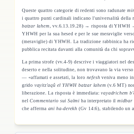
Queste quattro categorie di redenti sono radunate
mi
i quattro punti cardinali indicano l'universalità dell
batzar lahem
, vv.6.13.19.28) → risposta di YHWH → 
YHWH per la sua hesed e per le sue meraviglie verso i 
(meraviglie) di YHWH. La tradizione rabbinica ha ric
pubblica recitata davanti alla comunità da chi soprav
La prima strofe (vv.4-9) descrive i viaggiatori nel d
deserto e nella solitudine, non trovavano la via verso
— «affamati e assetati, la loro
nefesh
veniva meno in 
grido
vayitz'aqû el YHWH batzar lahem
(v.6 MT) non
liberazione. La risposta è immediata:
vayadrichem b'
nel
Commentario sui Salmi
ha interpretato il
midbar
che afferma
ani ha-derekh
(Gv 14:6), stabilendo un as