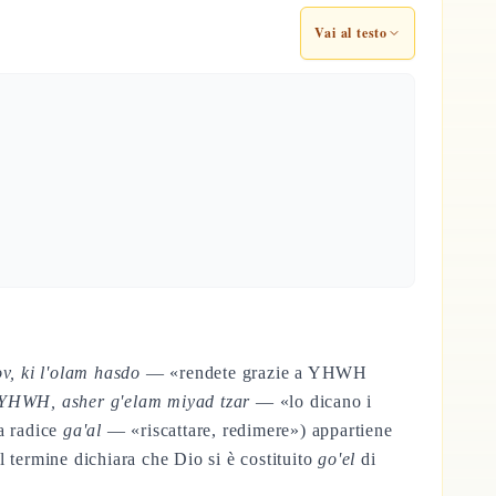
Vai al testo
v, ki l'olam hasdo
— «rendete grazie a YHWH
 YHWH, asher g'elam miyad tzar
— «lo dicano i
la radice
ga'al
— «riscattare, redimere») appartiene
 termine dichiara che Dio si è costituito
go'el
di