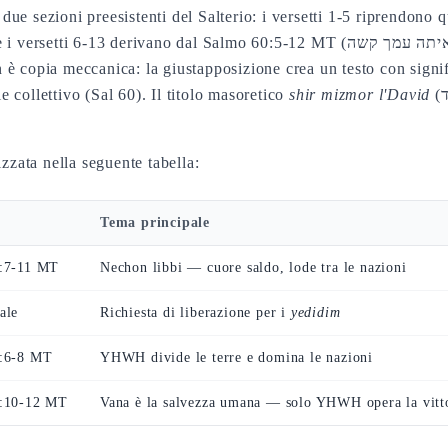
ezioni preesistenti del Salterio: i versetti 1-5 riprendono quasi l
è copia meccanica: la giustapposizione crea un testo con signif
collettivo (Sal 60). Il titolo masoretico
shir mizmor l'David
(שיר מזמור לדוד, Sal 108:1 MT) attribuisce al salmo
zzata nella seguente tabella:
Tema principale
7:7-11 MT
Nechon libbi — cuore saldo, lode tra le nazioni
ale
Richiesta di liberazione per i
yedidim
0:6-8 MT
YHWH divide le terre e domina le nazioni
0:10-12 MT
Vana è la salvezza umana — solo YHWH opera la vitt