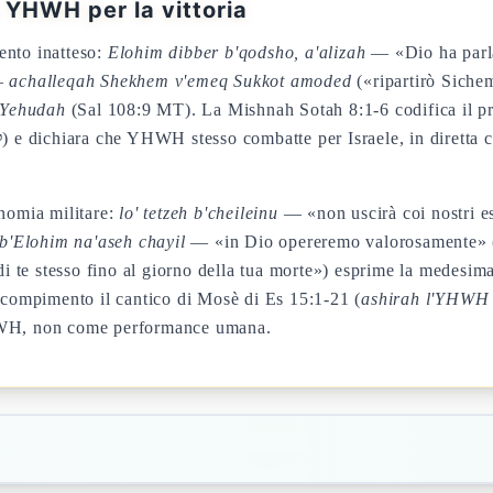
 YHWH per la vittoria
ento inatteso:
Elohim dibber b'qodsho, a'alizah
— «Dio ha parla
 —
achalleqah Shekhem v'emeq Sukkot amoded
(«ripartirò Sichem
Yehudah
(Sal 108:9 MT). La Mishnah Sotah 8:1-6 codifica il prin
onomia militare:
lo' tetzeh b'cheileinu
— «non uscirà coi nostri e
b'Elohim na'aseh chayil
— «in Dio opereremo valorosamente» (
i te stesso fino al giorno della tua morte») esprime la medesim
a compimento il cantico di Mosè di Es 15:1-21 (
ashirah l'YHWH 
YHWH, non come performance umana.