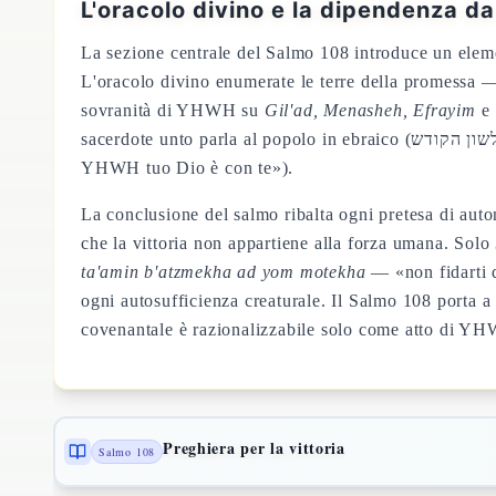
L'oracolo divino e la dipendenza da
La sezione centrale del Salmo 108 introduce un elem
L'oracolo divino enumerate le terre della promessa
sovranità di YHWH su
Gil'ad, Menasheh, Efrayim
e
sacerdote unto parla al popolo in ebraico (לשון הקודש) e dichiara che YHWH stesso combatte per Israele, in diretta continuità con Dt 20:1-4 («non li temere, perché
YHWH tuo Dio è con te»).
La conclusione del salmo ribalta ogni pretesa di aut
che la vittoria non appartiene alla forza umana. Solo
ta'amin b'atzmekha ad yom motekha
— «non fidarti d
ogni autosufficienza creaturale. Il Salmo 108 porta 
covenantale è razionalizzabile solo come atto di 
Preghiera per la vittoria
Salmo 108