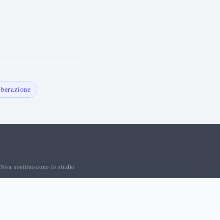
iberazione
 Non sostituiscono lo studio
o
Contatti
Privacy Policy
Cookie Policy
Termini di Servizio