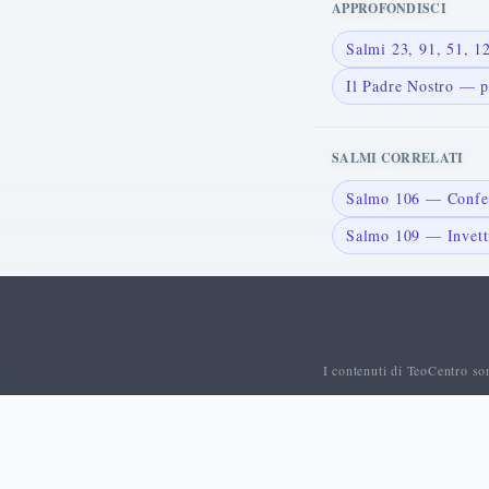
APPROFONDISCI
Salmi 23, 91, 51, 
Il Padre Nostro — p
SALMI CORRELATI
Salmo 106 — Confess
Salmo 109 — Invetti
I contenuti di TeoCentro so
© 2026 TeoCentro. Tutti i diritti riservati.