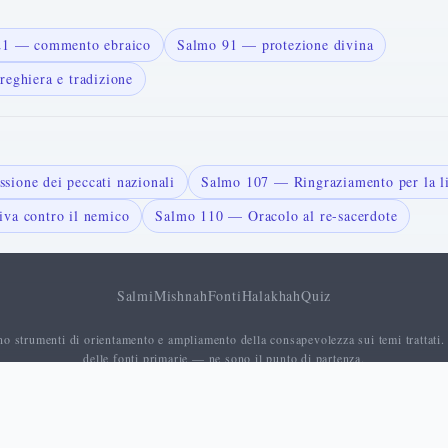
121 — commento ebraico
Salmo 91 — protezione divina
reghiera e tradizione
ione dei peccati nazionali
Salmo 107 — Ringraziamento per la l
va contro il nemico
Salmo 110 — Oracolo al re-sacerdote
Salmi
Mishnah
Fonti
Halakhah
Quiz
no strumenti di orientamento e ampliamento della consapevolezza sui temi trattati.
delle fonti primarie — ne sono il punto di partenza.
Chi Siam