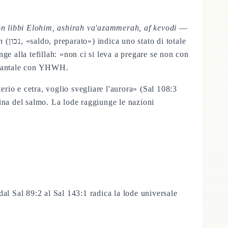
n libbi Elohim, ashirah va'azammerah, af kevodi
—
n
(נכון, «saldo, preparato») indica uno stato di totale
ge alla tefillah: «non ci si leva a pregare se non con
venantale con YHWH.
erio e cetra, voglio svegliare l'aurora» (Sal 108:3
tina del salmo. La lode raggiunge le nazioni