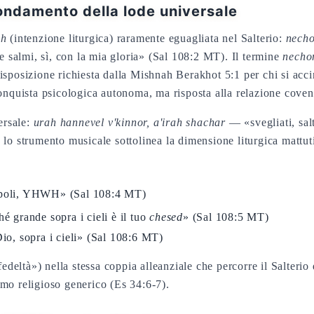
fondamento della lode universale
ah
(intenzione liturgica) raramente eguagliata nel Salterio:
necho
re salmi, sì, con la mia gloria» (Sal 108:2 MT). Il termine
necho
sposizione richiesta dalla Mishnah Berakhot 5:1 per chi si accin
conquista psicologica autonoma, ma risposta alla relazione co
ersale:
urah hannevel v'kinnor, a'irah shachar
— «svegliati, salt
 lo strumento musicale sottolinea la dimensione liturgica mattu
popoli, YHWH» (Sal 108:4 MT)
 grande sopra i cieli è il tuo
chesed
» (Sal 108:5 MT)
io, sopra i cieli» (Sal 108:6 MT)
mo religioso generico (Es 34:6-7).