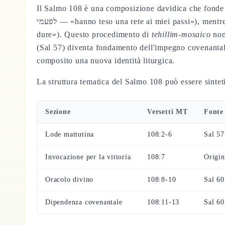
Il Salmo 108 è una composizione davidica che fonde due s
לפעמי — «hanno teso una rete ai miei passi»), mentre i versetti 6-13 derivano dal Salmo 60:5-12 MT (הראיתה עמך קשה — «hai fatto sperimentare al tuo popolo cose
dure»). Questo procedimento di
tehillim-mosaico
non 
(Sal 57) diventa fondamento dell'impegno covenantale 
composito una nuova identità liturgica.
La struttura tematica del Salmo 108 può essere sinteti
Sezione
Versetti MT
Fonte
Lode mattutina
108:2-6
Sal 5
Invocazione per la vittoria
108:7
Origin
Oracolo divino
108:8-10
Sal 6
Dipendenza covenantale
108:11-13
Sal 6