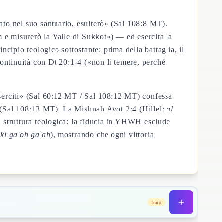
to nel suo santuario, esulterò» (Sal 108:8 MT).
 e misurerò la Valle di Sukkot») — ed esercita la
cipio teologico sottostante: prima della battaglia, il
serciti» (Sal 60:12 MT / Sal 108:12 MT) confessa
Sal 108:13 MT). La Mishnah Avot 2:4 (Hillel:
al
a struttura teologica: la fiducia in YHWH esclude
ki ga'oh ga'ah
), mostrando che ogni vittoria
Inno