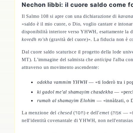
Nechon libbi: il cuore saldo come 
Il Salmo 108 si apre con una dichiarazione di
kavan
«saldo è il mio cuore, o Dio, voglio cantare e intona
disponibilità interiore verso YHWH, esattamente la di
kovedh ro'sh
(gravità del cuore)». La fiducia non è 
Dal cuore saldo scaturisce il progetto della lode univ
MT). L'immagine del salmista che
anticipa
l'alba con
attraverso un movimento ascendente:
odekha vammim YHWH
— «ti loderò tra i 
ki gadol me'al shamayim chasdekha
— «perché
rumah al shamayim Elohim
— «innàlzati, o D
La menzione del
chesed
(חסד) e dell'
emet
(אמת — «fedeltà») nella stessa coppia alleanziale che percorre il Salterio dal Sal 89:2 al Sal 143:1 radica la lode universale
nell'identità covenantale di YHWH, non nell'entusias