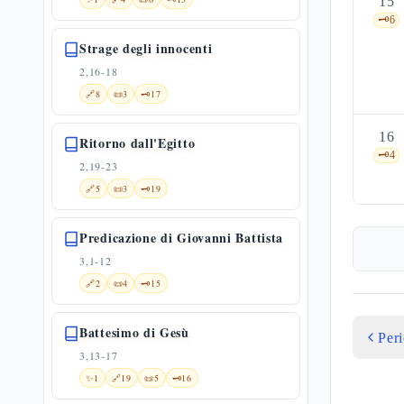
15
🗝️
6
Strage degli innocenti
2,16-18
🔗
8
📜
3
🗝️
17
16
Ritorno dall'Egitto
🗝️
4
2,19-23
🔗
5
📜
3
🗝️
19
Predicazione di Giovanni Battista
3,1-12
🔗
2
📜
4
🗝️
15
Battesimo di Gesù
Per
3,13-17
✨
1
🔗
19
📜
5
🗝️
16