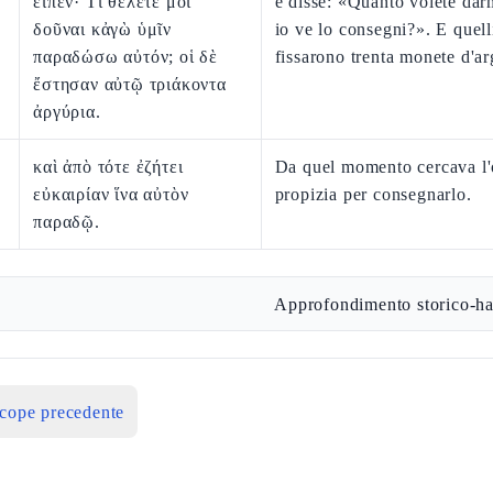
εἶπεν· Τί θέλετέ μοι
e disse: «Quanto volete dar
δοῦναι κἀγὼ ὑμῖν
io ve lo consegni?». E quelli
παραδώσω αὐτόν; οἱ δὲ
fissarono trenta monete d'ar
ἔστησαν αὐτῷ τριάκοντα
ἀργύρια.
καὶ ἀπὸ τότε ἐζήτει
Da quel momento cercava l'
εὐκαιρίαν ἵνα αὐτὸν
propizia per consegnarlo.
παραδῷ.
Approfondimento storico-ha
icope precedente