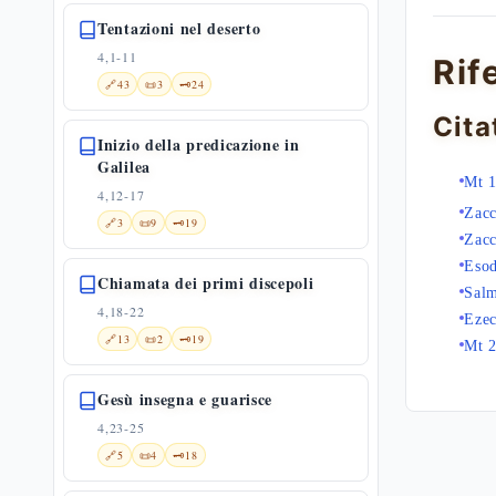
Tentazioni nel deserto
4,1-11
Rif
🔗
43
📜
3
🗝️
24
Cita
Inizio della predicazione in
Galilea
Mt 
4,12-17
Zacc
🔗
3
📜
9
🗝️
19
Zacc
Eso
Chiamata dei primi discepoli
Sal
4,18-22
Ezec
🔗
13
📜
2
🗝️
19
Mt 2
Gesù insegna e guarisce
4,23-25
🔗
5
📜
4
🗝️
18