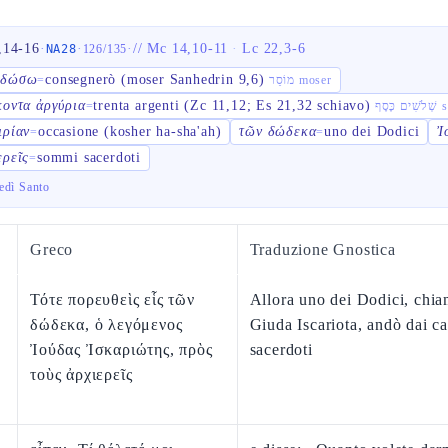
,14-16
·
·
·
//
Mc 14,10-11
·
Lc 22,3-6
NA28
126
/
135
αδώσω
consegnerò (moser Sanhedrin 9,6)
=
מוֹסֵר moser
κοντα ἀργύρια
trenta argenti (Zc 11,12; Es 21,32 schiavo)
=
סֶף
ιρίαν
occasione (kosher ha-sha'ah)
τῶν δώδεκα
uno dei Dodici
Ἰ
=
=
ερεῖς
sommi sacerdoti
=
edì Santo
Greco
Traduzione Gnostica
Τότε πορευθεὶς εἷς τῶν
Allora uno dei Dodici, chi
δώδεκα, ὁ λεγόμενος
Giuda Iscariota, andò dai ca
Ἰούδας Ἰσκαριώτης, πρὸς
sacerdoti
τοὺς ἀρχιερεῖς