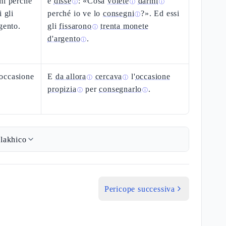
mi perché
e
disse
: «Cosa
volete
darmi
ⓘ
ⓘ
ⓘ
 gli
perché io ve lo
consegni
?». Ed essi
ⓘ
gento.
gli
fissarono
trenta monete
ⓘ
d'argento
.
ⓘ
occasione
E
da allora
cercava
l'
occasione
ⓘ
ⓘ
propizia
per
consegnarlo
.
ⓘ
ⓘ
lakhico
Pericope successiva