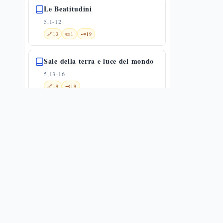
Le Beatitudini
5,1-12
🔗
13
📜
1
🗝️
19
Sale della terra e luce del mondo
5,13-16
🔗
19
🗝️
19
Gesù e la Legge
5,17-20
🔗
1
📜
3
🗝️
20
La prima antitesi: l'ira alla radice
dell'omicidio — Mt 5,21-26
5,21-26
🌀
1
🔗
8
📜
5
🗝️
20