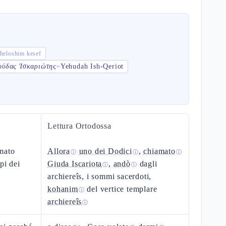
שְׁלֹשִׁים כֶּ sheloshim kesef
ούδας Ἰσκαριώτης
Yehudah Ish-Qeriot
=
Lettura Ortodossa
amato
Allora
uno dei Dodici
,
chiamato
ⓘ
ⓘ
ⓘ
pi dei
Giuda Iscariota
,
andò
dagli
ⓘ
ⓘ
archiereîs, i sommi sacerdoti,
kohanim
del vertice templare
ⓘ
archiereîs
ⓘ