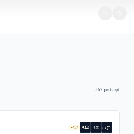
567
pericopi
ת
AZ
ω
ΑΩ
🗝️
17