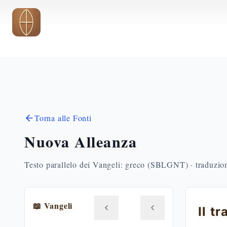
Vai al contenuto principale
Torna alle Fonti
Nuova Alleanza
Testo parallelo dei Vangeli: greco (SBLGNT) · traduzione
📖 Vangeli
Il t