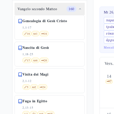
Vangelo secondo Matteo
160
Mt 26
Genealogia di Gesù Cristo
παρ
τριά
1,1-17
εὐκα
🔗
16
📜
1
🗝️
16
ἀρχι
Nascita di Gesù
Mercol
1,18-25
🔗
17
📜
6
🗝️
20
Vers.
Visita dei Magi
14
2,1-12
🗝️
7
🔗
5
📜
2
🗝️
24
Fuga in Egitto
2,13-15
✨
1
🔗
4
📜
6
🗝️
15