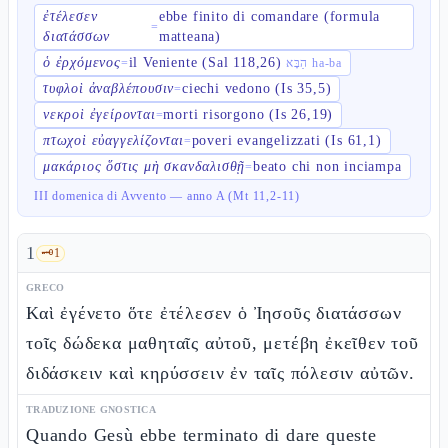
ἐτέλεσεν
ebbe finito di comandare (formula
=
διατάσσων
matteana)
ὁ ἐρχόμενος
il Veniente (Sal 118,26)
=
הַבָּא ha-ba
τυφλοὶ ἀναβλέπουσιν
ciechi vedono (Is 35,5)
=
νεκροὶ ἐγείρονται
morti risorgono (Is 26,19)
=
πτωχοὶ εὐαγγελίζονται
poveri evangelizzati (Is 61,1)
=
μακάριος ὅστις μὴ σκανδαλισθῇ
beato chi non inciampa
=
III domenica di Avvento — anno A (Mt 11,2-11)
1
🗝️
1
GRECO
Καὶ ἐγένετο ὅτε ἐτέλεσεν ὁ Ἰησοῦς διατάσσων
τοῖς δώδεκα μαθηταῖς αὐτοῦ, μετέβη ἐκεῖθεν τοῦ
διδάσκειν καὶ κηρύσσειν ἐν ταῖς πόλεσιν αὐτῶν.
TRADUZIONE GNOSTICA
Quando Gesù ebbe terminato di dare queste