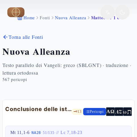
Vai al contenuto principale
Matteo 11 1 6
Home
Fonti
Nuova Alleanza
Torna alle Fonti
Nuova Alleanza
Testo parallelo dei Vangeli: greco (SBLGNT) · traduzione ·
lettura ortodossa
567
pericopi
Conclusione delle istruzioni ai Dodici e I messaggeri di Giovanni Battista
ת
AZ
ω
ΑΩ
🗝️
13
Pericopi
Mt 11,1-6
·
·
·
//
Lc 7,18-23
NA28
51
/
135