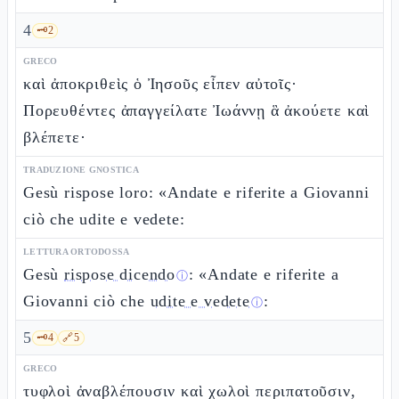
4
🗝️
2
GRECO
καὶ ἀποκριθεὶς ὁ Ἰησοῦς εἶπεν αὐτοῖς·
Πορευθέντες ἀπαγγείλατε Ἰωάννῃ ἃ ἀκούετε καὶ
βλέπετε·
TRADUZIONE GNOSTICA
Gesù rispose loro: «Andate e riferite a Giovanni
ciò che udite e vedete:
LETTURA ORTODOSSA
Gesù
rispose dicendo
: «Andate e riferite a
ⓘ
Giovanni ciò che
udite e vedete
:
ⓘ
5
🗝️
4
🔗
5
GRECO
τυφλοὶ ἀναβλέπουσιν καὶ χωλοὶ περιπατοῦσιν,