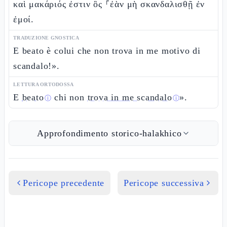
καὶ μακάριός ἐστιν ὃς ⸀ἐὰν μὴ σκανδαλισθῇ ἐν
ἐμοί.
TRADUZIONE GNOSTICA
E beato è colui che non trova in me motivo di
scandalo!».
LETTURA ORTODOSSA
E
beato
chi non
trova in me scandalo
».
ⓘ
ⓘ
Approfondimento storico-halakhico
Pericope precedente
Pericope successiva