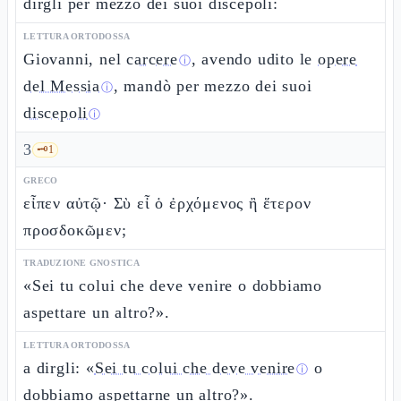
dirgli per mezzo dei suoi discepoli:
LETTURA ORTODOSSA
Giovanni, nel
carcere
, avendo udito le
opere
ⓘ
del Messia
, mandò per mezzo dei suoi
ⓘ
discepoli
ⓘ
3
🗝️
1
GRECO
εἶπεν αὐτῷ· Σὺ εἶ ὁ ἐρχόμενος ἢ ἕτερον
προσδοκῶμεν;
TRADUZIONE GNOSTICA
«Sei tu colui che deve venire o dobbiamo
aspettare un altro?».
LETTURA ORTODOSSA
a dirgli: «
Sei tu colui che deve venire
o
ⓘ
dobbiamo aspettarne un altro?».