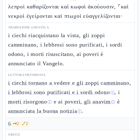
λεπροὶ καθαρίζονται καὶ κωφοὶ ἀκούουσιν, ⸀καὶ
νεκροὶ ἐγείρονται καὶ πτωχοὶ εὐαγγελίζονται·
TRADUZIONE GNOSTICA
i ciechi riacquistano la vista, gli zoppi
camminano, i lebbrosi sono purificati, i sordi
odono, i morti risuscitano, ai poveri è
annunciato il Vangelo.
LETTURA ORTODOSSA
i ciechi tornano a vedere e gli zoppi camminano,
i lebbrosi sono purificati e i sordi odono
, i
ⓘ
morti risorgono
e ai
poveri, gli anavim
è
ⓘ
ⓘ
annunciata la buona notizia
.
ⓘ
6
🗝️
2
🔗
2
GRECO