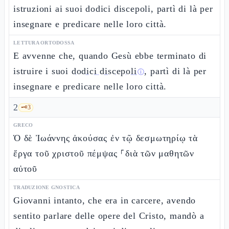
istruzioni ai suoi dodici discepoli, partì di là per
insegnare e predicare nelle loro città.
LETTURA ORTODOSSA
E avvenne che, quando Gesù ebbe terminato di
istruire i suoi
dodici discepoli
, partì di là per
ⓘ
insegnare e predicare nelle loro città.
2
🗝️
3
GRECO
Ὁ δὲ Ἰωάννης ἀκούσας ἐν τῷ δεσμωτηρίῳ τὰ
ἔργα τοῦ χριστοῦ πέμψας ⸀διὰ τῶν μαθητῶν
αὐτοῦ
TRADUZIONE GNOSTICA
Giovanni intanto, che era in carcere, avendo
sentito parlare delle opere del Cristo, mandò a