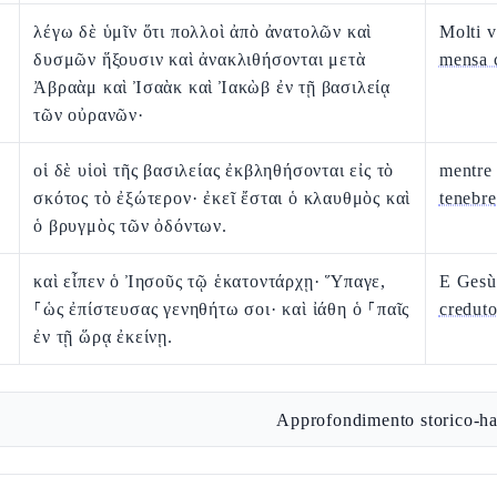
λέγω δὲ ὑμῖν ὅτι πολλοὶ ἀπὸ ἀνατολῶν καὶ
Molti 
δυσμῶν ἥξουσιν καὶ ἀνακλιθήσονται μετὰ
mensa 
Ἀβραὰμ καὶ Ἰσαὰκ καὶ Ἰακὼβ ἐν τῇ βασιλείᾳ
τῶν οὐρανῶν·
οἱ δὲ υἱοὶ τῆς βασιλείας ἐκβληθήσονται εἰς τὸ
mentre
σκότος τὸ ἐξώτερον· ἐκεῖ ἔσται ὁ κλαυθμὸς καὶ
tenebre
ὁ βρυγμὸς τῶν ὀδόντων.
καὶ εἶπεν ὁ Ἰησοῦς τῷ ἑκατοντάρχῃ· Ὕπαγε,
E Gesù 
⸀ὡς ἐπίστευσας γενηθήτω σοι· καὶ ἰάθη ὁ ⸀παῖς
credut
ἐν τῇ ὥρᾳ ἐκείνῃ.
Approfondimento storico-ha