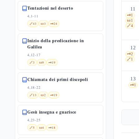
Tentazioni nel deserto
11
🗝️
1
4,1-11
📜
1
🔗
43
📜
3
🗝️
24
🔗
4
Inizio della predicazione in
Galilea
12
🗝️
2
4,12-17
🔗
1
🔗
3
📜
9
🗝️
19
Chiamata dei primi discepoli
13
🗝️
1
4,18-22
🔗
13
📜
2
🗝️
19
Gesù insegna e guarisce
4,23-25
🔗
5
📜
4
🗝️
18