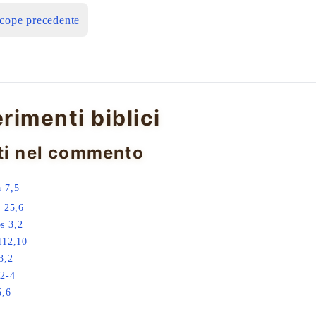
icope precedente
erimenti biblici
ti nel commento
 7,5
a 25,6
s 3,2
112,10
3,2
,2-4
5,6