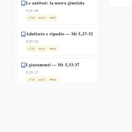
Le antitesi: la nuova giustizia
5,21-48
🔗
24
📜
12
🗝️
32
Adulterio e ripudio — Mt 5,27-32
5,27-32
🔗
25
📜
14
🗝️
16
I giuramenti — Mt 5,33-37
5,33-37
🔗
18
📜
15
🗝️
16
Occhio per occhio: dal limite alla
non-ritorsione — Mt 5,38-42
5,38-42
🔗
21
📜
3
🗝️
16