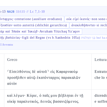
5-13
·
·
·
//
Lc 7,1-10
NA28
33
/
135
όνταρχος
centurione (ausiliare erodiano)
οὐκ εἰμὶ ἱκανός
non sono 
=
=
ἐξουσίαν
sotto autorità (shlichùt gerarchica)
ἀνακλιθήσονται
si rec
=
=
ὰμ καὶ Ἰσαὰκ καὶ Ἰακώβ
Avraham Yitzchaq Ya'aqov
=
 τῆς βασιλείας
figli del Regno (vs b.Sanhedrin 105a)
=
בְּנֵי הַמַּלְכוּת
 I Avvento
Greco
Lettur
⸂Εἰσελθόντος δὲ αὐτοῦ⸃ εἰς Καφαρναοὺμ
Entrat
προσῆλθεν αὐτῷ ἑκατόνταρχος παρακαλῶν
che lo 
αὐτὸν
καὶ λέγων· Κύριε, ὁ παῖς μου βέβληται ἐν τῇ
dicendo
οἰκίᾳ παραλυτικός, δεινῶς βασανιζόμενος.
e soffr