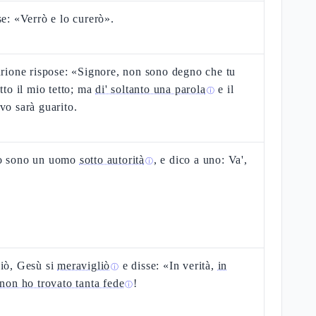
se: «Verrò e lo curerò».
urione rispose: «Signore, non sono degno che tu
otto il mio tetto; ma
di' soltanto una parola
e il
ⓘ
vo sarà guarito.
o sono un uomo
sotto autorità
, e dico a uno: Va',
ⓘ
iò, Gesù si
meravigliò
e disse: «In verità,
in
ⓘ
 non ho trovato tanta fede
!
ⓘ