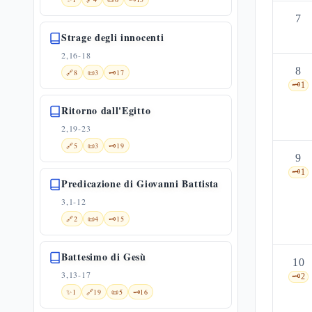
7
Strage degli innocenti
2,16-18
8
🔗
8
📜
3
🗝️
17
🗝️
1
Ritorno dall'Egitto
2,19-23
🔗
5
📜
3
🗝️
19
9
🗝️
1
Predicazione di Giovanni Battista
3,1-12
🔗
2
📜
4
🗝️
15
Battesimo di Gesù
10
3,13-17
🗝️
2
✨
1
🔗
19
📜
5
🗝️
16