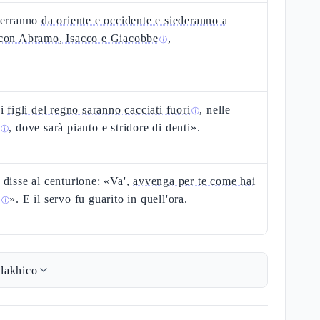
verranno
da oriente e occidente e siederanno a
con Abramo, Isacco e Giacobbe
,
ⓘ
 i
figli del regno saranno cacciati fuori
, nelle
ⓘ
, dove sarà pianto e stridore di denti».
ⓘ
disse al centurione: «Va',
avvenga per te come hai
o
». E il servo fu guarito in quell'ora.
ⓘ
lakhico