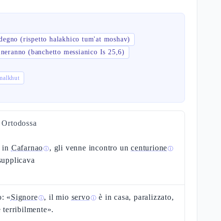
degno (rispetto halakhico tum'at moshav)
lineranno (banchetto messianico Is 25,6)
 bné ha-malkhut
a Ortodossa
o in
Cafarnao
, gli venne incontro un
centurione
ⓘ
ⓘ
supplicava
: «
Signore
, il mio
servo
è in casa, paralizzato,
ⓘ
ⓘ
e terribilmente».