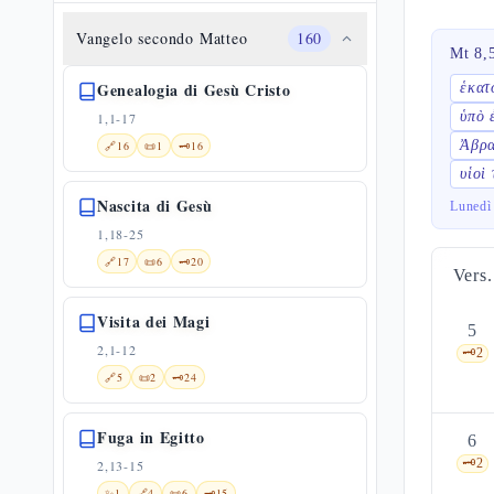
Vangelo secondo Matteo
160
Mt 8,
Genealogia di Gesù Cristo
ἑκατ
ὑπὸ 
1,1-17
Ἀβρα
🔗
16
📜
1
🗝️
16
υἱοὶ
Nascita di Gesù
Lunedì
1,18-25
🔗
17
📜
6
🗝️
20
Vers.
Visita dei Magi
5
2,1-12
🗝️
2
🔗
5
📜
2
🗝️
24
Fuga in Egitto
6
🗝️
2
2,13-15
✨
1
🔗
4
📜
6
🗝️
15