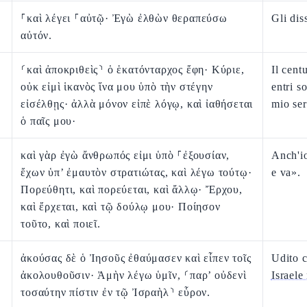
⸀καὶ λέγει ⸀αὐτῷ· Ἐγὼ ἐλθὼν θεραπεύσω
Gli dis
αὐτόν.
⸂καὶ ἀποκριθεὶς⸃ ὁ ἑκατόνταρχος ἔφη· Κύριε,
Il cent
οὐκ εἰμὶ ἱκανὸς ἵνα μου ὑπὸ τὴν στέγην
entri s
εἰσέλθῃς· ἀλλὰ μόνον εἰπὲ λόγῳ, καὶ ἰαθήσεται
mio ser
ὁ παῖς μου·
καὶ γὰρ ἐγὼ ἄνθρωπός εἰμι ὑπὸ ⸀ἐξουσίαν,
Anch'i
ἔχων ὑπ’ ἐμαυτὸν στρατιώτας, καὶ λέγω τούτῳ·
e va».
Πορεύθητι, καὶ πορεύεται, καὶ ἄλλῳ· Ἔρχου,
καὶ ἔρχεται, καὶ τῷ δούλῳ μου· Ποίησον
τοῦτο, καὶ ποιεῖ.
ἀκούσας δὲ ὁ Ἰησοῦς ἐθαύμασεν καὶ εἶπεν τοῖς
Udito c
ἀκολουθοῦσιν· Ἀμὴν λέγω ὑμῖν, ⸂παρ’ οὐδενὶ
Israele
τοσαύτην πίστιν ἐν τῷ Ἰσραὴλ⸃ εὗρον.