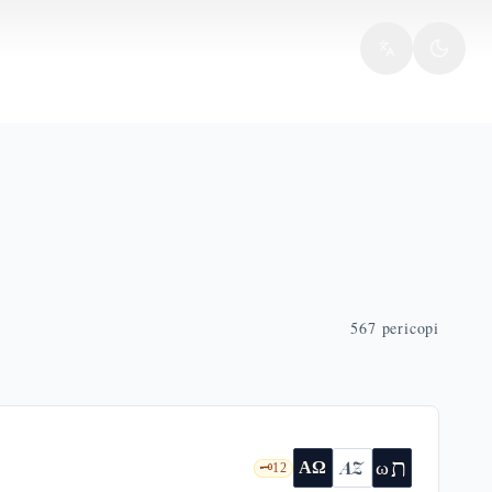
567
pericopi
ת
AZ
ω
ΑΩ
🗝️
12