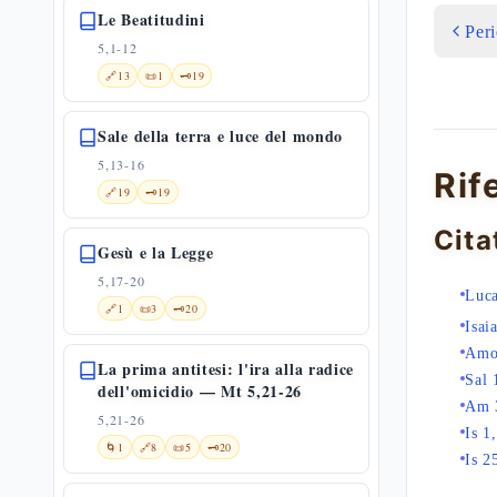
Le Beatitudini
Per
5,1-12
🔗
13
📜
1
🗝️
19
Sale della terra e luce del mondo
5,13-16
Rif
🔗
19
🗝️
19
Cita
Gesù e la Legge
5,17-20
Luca
🔗
1
📜
3
🗝️
20
Isai
Amo
La prima antitesi: l'ira alla radice
Sal 
dell'omicidio — Mt 5,21-26
Am 
5,21-26
Is 1
🌀
1
🔗
8
📜
5
🗝️
20
Is 2