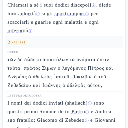
Chiamati a sé i suoi
dodici discepoli
, diede
ⓘ
loro
autorità
sugli
spiriti impuri
per
ⓘ
ⓘ
scacciarli e guarire ogni
malattia e ogni
infermità
.
ⓘ
2
🗝️
3
📜
1
GRECO
τῶν δὲ δώδεκα ἀποστόλων τὰ ὀνόματά ἐστιν
ταῦτα· πρῶτος Σίμων ὁ λεγόμενος Πέτρος καὶ
Ἀνδρέας ὁ ἀδελφὸς ⸀αὐτοῦ, Ἰάκωβος ὁ τοῦ
Ζεβεδαίου καὶ Ἰωάννης ὁ ἀδελφὸς αὐτοῦ,
LETTURA ORTODOSSA
I nomi dei
dodici inviati (shaliach)
sono
ⓘ
questi: primo Simone detto
Pietro
e Andrea
ⓘ
suo fratello;
Giacomo di Zebedeo
e Giovanni
ⓘ