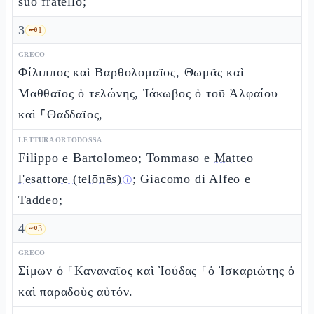
suo fratello;
3
🗝️
1
GRECO
Φίλιππος καὶ Βαρθολομαῖος, Θωμᾶς καὶ
Μαθθαῖος ὁ τελώνης, Ἰάκωβος ὁ τοῦ Ἁλφαίου
καὶ ⸀Θαδδαῖος,
LETTURA ORTODOSSA
Filippo e Bartolomeo; Tommaso e
Matteo
l'esattore (telōnēs)
; Giacomo di Alfeo e
ⓘ
Taddeo;
4
🗝️
3
GRECO
Σίμων ὁ ⸀Καναναῖος καὶ Ἰούδας ⸀ὁ Ἰσκαριώτης ὁ
καὶ παραδοὺς αὐτόν.