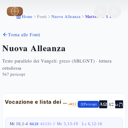
Vai al contenuto principale
Matteo 10 1 4
Home
Fonti
Nuova Alleanza
Torna alle Fonti
Nuova Alleanza
Testo parallelo dei Vangeli: greco (SBLGNT) · lettura
ortodossa
567
pericopi
Vocazione e lista dei Dodici
ת
AZ
ω
ΑΩ
🗝️
11
Pericopi
Mt 10,1-4
·
·
·
//
Mc 3,13-19
·
Lc 6,12-16
NA28
45
/
135