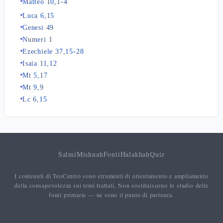
Matteo 10,1-4
Luca 6,15
Genesi 49
Numeri 1
Ezechiele 37,15-28
Isaia 11,12
Mt 5,17
Mt 9,9
Lc 6,15
Salmi
Mishnah
Fonti
Halakhah
Quiz
I contenuti di TeoCentro sono strumenti di orientamento e ampliamento
della consapevolezza sui temi trattati. Non sostituiscono lo studio delle
fonti primarie — ne sono il punto di partenza.