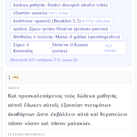
δώδεκα μαθητάς
Dodici discepoli (dodici tribù)
=
ἐξουσίαν
autorità
=
רְשׁוּת reshut
ἀπόστολοι
apostoli (Berakhot 5,5)
=
שְׁלוּחִים shluchim
πρῶτος Σίμων
primo Shim'on (primato petrino)
=
Ματθαῖος ὁ τελώνης
Mattai il gabbai (autobiografico)
=
Σίμων ὁ
Shim'on il Kannai
קַנַּאי
=
kannai
Καναναῖος
(zelota)
Mercoledì XIV settimana T.O. (anno II)
1
🗝️
4
GRECO
Καὶ προσκαλεσάμενος τοὺς δώδεκα μαθητὰς
αὐτοῦ ἔδωκεν αὐτοῖς ἐξουσίαν πνευμάτων
ἀκαθάρτων ὥστε ἐκβάλλειν αὐτὰ καὶ θεραπεύειν
πᾶσαν νόσον καὶ πᾶσαν μαλακίαν.
LETTURA ORTODOSSA