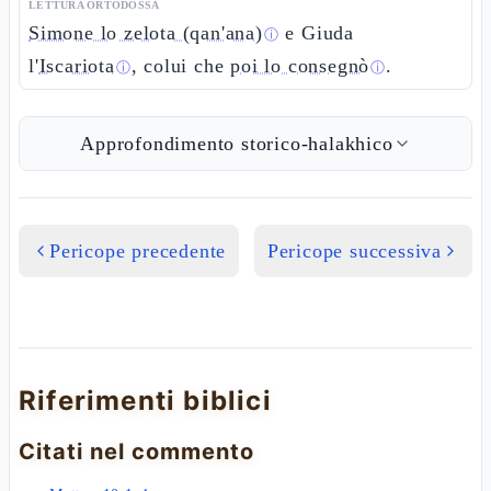
LETTURA ORTODOSSA
Simone lo zelota (qan'ana)
e Giuda
ⓘ
l'
Iscariota
, colui che
poi lo consegnò
.
ⓘ
ⓘ
Approfondimento storico-halakhico
Pericope precedente
Pericope successiva
Riferimenti biblici
Citati nel commento