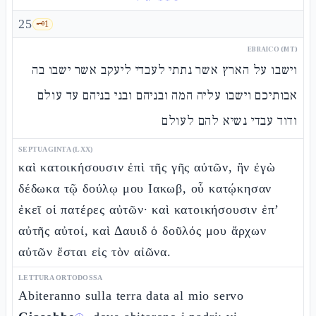
25
🗝️
1
EBRAICO (MT)
וישבו על הארץ אשר נתתי לעבדי ליעקב אשר ישבו בה
אבותיכם וישבו עליה המה ובניהם ובני בניהם עד עולם
ודוד עבדי נשיא להם לעולם
SEPTUAGINTA (LXX)
καὶ κατοικήσουσιν ἐπὶ τῆς γῆς αὐτῶν, ἣν ἐγὼ
δέδωκα τῷ δούλῳ μου Ιακωβ, οὗ κατῴκησαν
ἐκεῖ οἱ πατέρες αὐτῶν· καὶ κατοικήσουσιν ἐπ’
αὐτῆς αὐτοί, καὶ Δαυιδ ὁ δοῦλός μου ἄρχων
αὐτῶν ἔσται εἰς τὸν αἰῶνα.
LETTURA ORTODOSSA
Abiteranno sulla terra data al mio servo