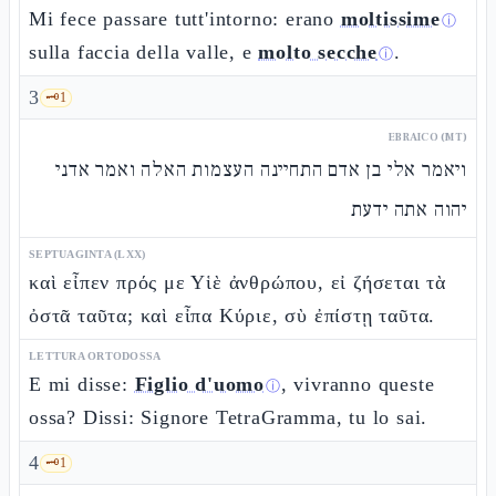
Mi fece passare tutt'intorno: erano
moltissime
ⓘ
sulla faccia della valle, e
molto secche
.
ⓘ
3
🗝️
1
EBRAICO (MT)
ויאמר אלי בן אדם התחיינה העצמות האלה ואמר אדני
יהוה אתה ידעת
SEPTUAGINTA (LXX)
καὶ εἶπεν πρός με Υἱὲ ἀνθρώπου, εἰ ζήσεται τὰ
ὀστᾶ ταῦτα; καὶ εἶπα Κύριε, σὺ ἐπίστῃ ταῦτα.
LETTURA ORTODOSSA
E mi disse:
Figlio d'uomo
, vivranno queste
ⓘ
ossa? Dissi: Signore TetraGramma, tu lo sai.
4
🗝️
1