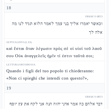
18
EBRAICO (MT)
וכאשר יאמרו אליך בני עמך לאמר הלוא תגיד לנו מה
אלה לך
SEPTUAGINTA (LXX)
καὶ ἔσται ὅταν λέγωσιν πρὸς σὲ οἱ υἱοὶ τοῦ λαοῦ
σου Οὐκ ἀναγγελεῖς ἡμῖν τί ἐστιν ταῦτά σοι;
LETTURA ORTODOSSA
Quando i figli del tuo popolo ti chiederanno:
«Non ci spieghi che intendi con questo?»,
19
EBRAICO (MT)
דבר אלהם כה אמר אדני יהוה הנה אני לקח את עץ יוסף