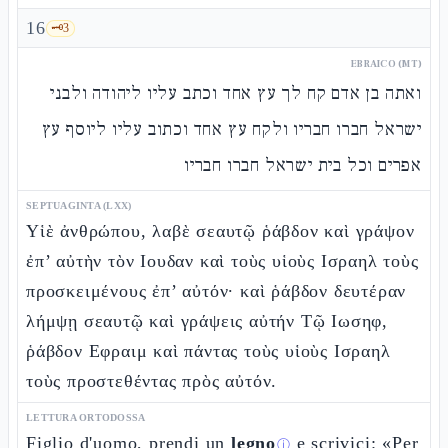
16
🗝️
3
EBRAICO (MT)
ואתה בן אדם קח לך עץ אחד וכתב עליו ליהודה ולבני
ישראל חברו חבריו ולקח עץ אחד וכתוב עליו ליוסף עץ
אפרים וכל בית ישראל חברו חבריו
SEPTUAGINTA (LXX)
Υἱὲ ἀνθρώπου, λαβὲ σεαυτῷ ῥάβδον καὶ γράψον
ἐπ’ αὐτὴν τὸν Ιουδαν καὶ τοὺς υἱοὺς Ισραηλ τοὺς
προσκειμένους ἐπ’ αὐτόν· καὶ ῥάβδον δευτέραν
λήμψῃ σεαυτῷ καὶ γράψεις αὐτήν Τῷ Ιωσηφ,
ῥάβδον Εφραιμ καὶ πάντας τοὺς υἱοὺς Ισραηλ
τοὺς προστεθέντας πρὸς αὐτόν.
LETTURA ORTODOSSA
Figlio d'uomo, prendi un
legno
e scrivici: «Per
ⓘ