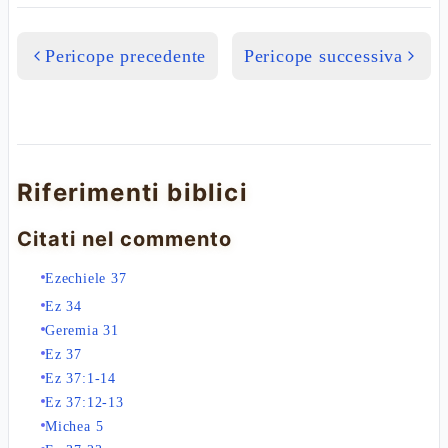
Pericope precedente
Pericope successiva
Riferimenti biblici
Citati nel commento
Ezechiele 37
Ez 34
Geremia 31
Ez 37
Ez 37:1-14
Ez 37:12-13
Michea 5