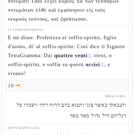
πνεύματι Τάδε λέγει κύριος Ἐκ τῶν τεσσάρων
πνευμάτων ἐλθὲ καὶ ἐμφύσησον εἰς τοὺς
νεκροὺς τούτους, καὶ ζησάτωσαν.
LETTURA ORTODOSSA
E mi disse: Profetizza al soffio-spirito, figlio
d'uomo, di' al soffio-spirito: Così dice il Signore
TetraGramma: Dai
quattro venti
vieni, o
ⓘ
soffio-spirito, e soffia su questi
uccisi
, e
ⓘ
vivano!
10
🗝️
1
EBRAICO (MT)
והנבאתי כאשר צוני ותבוא בהם הרוח ויחיו ויעמדו על
רגליהם חיל גדול מאד מאד
SEPTUAGINTA (LXX)