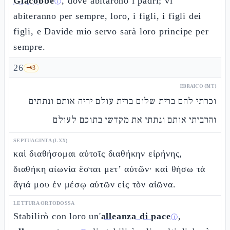
Giacobbe
, dove abitarono i padri; vi
ⓘ
abiteranno per sempre, loro, i figli, i figli dei
figli, e Davide mio servo sarà loro principe per
sempre.
26
🗝️
3
EBRAICO (MT)
וכרתי להם ברית שלום ברית עולם יהיה אותם ונתתים
והרביתי אותם ונתתי את מקדשי בתוכם לעולם
SEPTUAGINTA (LXX)
καὶ διαθήσομαι αὐτοῖς διαθήκην εἰρήνης,
διαθήκη αἰωνία ἔσται μετ’ αὐτῶν· καὶ θήσω τὰ
ἅγιά μου ἐν μέσῳ αὐτῶν εἰς τὸν αἰῶνα.
LETTURA ORTODOSSA
Stabilirò con loro un'
alleanza di pace
,
ⓘ