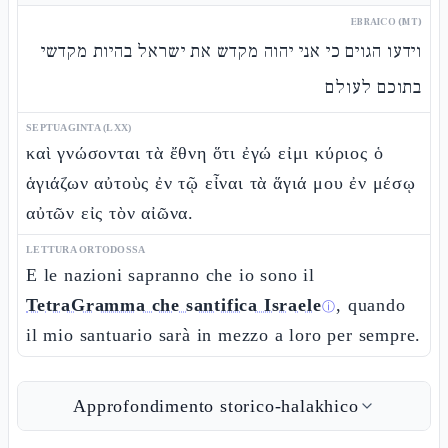
EBRAICO (MT)
וידעו הגוים כי אני יהוה מקדש את ישראל בהיות מקדשי
בתוכם לעולם
SEPTUAGINTA (LXX)
καὶ γνώσονται τὰ ἔθνη ὅτι ἐγώ εἰμι κύριος ὁ
ἁγιάζων αὐτοὺς ἐν τῷ εἶναι τὰ ἅγιά μου ἐν μέσῳ
αὐτῶν εἰς τὸν αἰῶνα.
LETTURA ORTODOSSA
E le nazioni sapranno che io sono il
TetraGramma che santifica Israele
, quando
ⓘ
il mio santuario sarà in mezzo a loro per sempre.
Approfondimento storico-halakhico