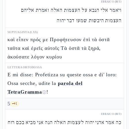
EBRAICO (MT)
ויאמר אלי הנבא על העצמות האלה ואמרת אליהם
העצמות היבשות שמעו דבר יהוה
SEPTUAGINTA (LXX)
καὶ εἶπεν πρός με Προφήτευσον ἐπὶ τὰ ὀστᾶ
ταῦτα καὶ ἐρεῖς αὐτοῖς Τὰ ὀστᾶ τὰ ξηρά,
ἀκούσατε λόγον κυρίου
LETTURA ORTODOSSA
E mi disse: Profetizza su queste ossa e di' loro:
Ossa secche, udite la
parola del
TetraGramma
!
ⓘ
5
🗝️
1
EBRAICO (MT)
כה אמר אדני יהוה לעצמות האלה הנה אני מביא בכם רוח