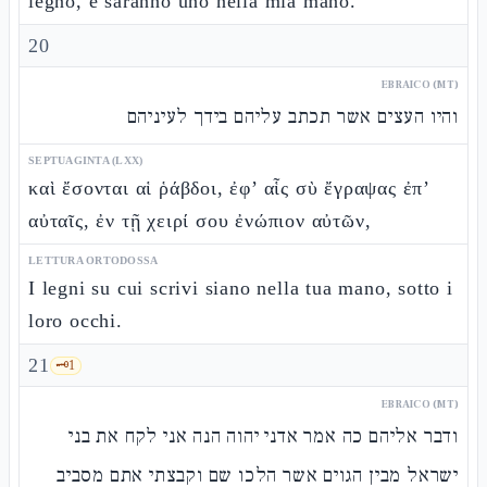
legno, e saranno uno nella mia mano.
20
EBRAICO (MT)
והיו העצים אשר תכתב עליהם בידך לעיניהם
SEPTUAGINTA (LXX)
καὶ ἔσονται αἱ ῥάβδοι, ἐφ’ αἷς σὺ ἔγραψας ἐπ’
αὐταῖς, ἐν τῇ χειρί σου ἐνώπιον αὐτῶν,
LETTURA ORTODOSSA
I legni su cui scrivi siano nella tua mano, sotto i
loro occhi.
21
🗝️
1
EBRAICO (MT)
ודבר אליהם כה אמר אדני יהוה הנה אני לקח את בני
ישראל מבין הגוים אשר הלכו שם וקבצתי אתם מסביב