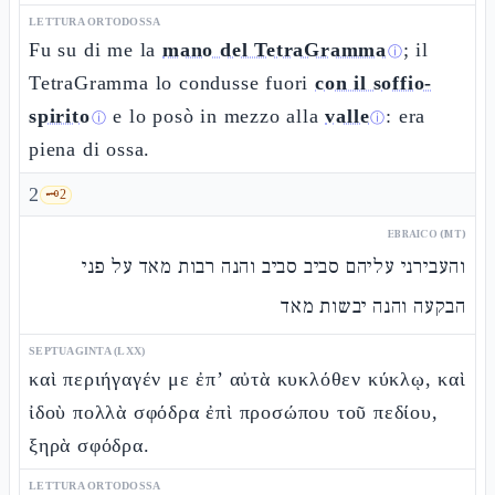
LETTURA ORTODOSSA
Fu su di me la
mano del TetraGramma
; il
ⓘ
TetraGramma lo condusse fuori
con il soffio-
spirito
e lo posò in mezzo alla
valle
: era
ⓘ
ⓘ
piena di ossa.
2
🗝️
2
EBRAICO (MT)
והעבירני עליהם סביב סביב והנה רבות מאד על פני
הבקעה והנה יבשות מאד
SEPTUAGINTA (LXX)
καὶ περιήγαγέν με ἐπ’ αὐτὰ κυκλόθεν κύκλῳ, καὶ
ἰδοὺ πολλὰ σφόδρα ἐπὶ προσώπου τοῦ πεδίου,
ξηρὰ σφόδρα.
LETTURA ORTODOSSA