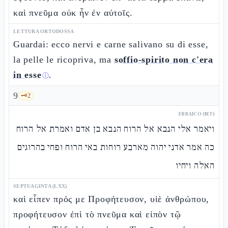
καὶ πνεῦμα οὐκ ἦν ἐν αὐτοῖς.
LETTURA ORTODOSSA
Guardai: ecco nervi e carne salivano su di esse,
la pelle le ricopriva, ma
soffio-spirito non c'era
in esse
.
ⓘ
9
🗝️
2
EBRAICO (MT)
ויאמר אלי הנבא אל הרוח הנבא בן אדם ואמרת אל הרוח
כה אמר אדני יהוה מארבע רוחות באי הרוח ופחי בהרוגים
האלה ויחיו
SEPTUAGINTA (LXX)
καὶ εἶπεν πρός με Προφήτευσον, υἱὲ ἀνθρώπου,
προφήτευσον ἐπὶ τὸ πνεῦμα καὶ εἰπὸν τῷ