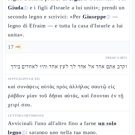
Giuda
e i figli d'Israele a lui uniti»; prendi un
ⓘ
secondo legno e scrivici: «Per
Giuseppe
—
ⓘ
legno di Efraim — e tutta la casa d'Israele a lui
unita».
17
🗝️
1
EBRAICO (MT)
וקרב אתם אחד אל אחד לך לעץ אחד והיו לאחדים בידך
SEPTUAGINTA (LXX)
καὶ συνάψεις αὐτὰς πρὸς ἀλλήλας σαυτῷ εἰς
ῥάβδον μίαν τοῦ δῆσαι αὐτάς, καὶ ἔσονται ἐν τῇ
χειρί σου.
LETTURA ORTODOSSA
Avvicinali l'uno all'altro fino a farne
un solo
legno
: saranno uno nella tua mano.
ⓘ