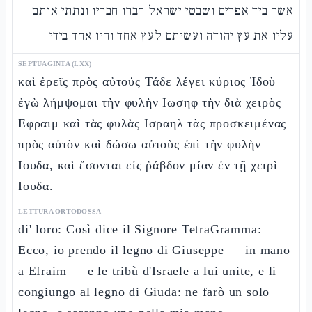
אשר ביד אפרים ושבטי ישראל חברו חבריו ונתתי אותם
עליו את עץ יהודה ועשיתם לעץ אחד והיו אחד בידי
SEPTUAGINTA (LXX)
καὶ ἐρεῖς πρὸς αὐτούς Τάδε λέγει κύριος Ἰδοὺ
ἐγὼ λήμψομαι τὴν φυλὴν Ιωσηφ τὴν διὰ χειρὸς
Εφραιμ καὶ τὰς φυλὰς Ισραηλ τὰς προσκειμένας
πρὸς αὐτὸν καὶ δώσω αὐτοὺς ἐπὶ τὴν φυλὴν
Ιουδα, καὶ ἔσονται εἰς ῥάβδον μίαν ἐν τῇ χειρὶ
Ιουδα.
LETTURA ORTODOSSA
di' loro: Così dice il Signore TetraGramma:
Ecco, io prendo il legno di Giuseppe — in mano
a Efraim — e le tribù d'Israele a lui unite, e li
congiungo al legno di Giuda: ne farò un solo