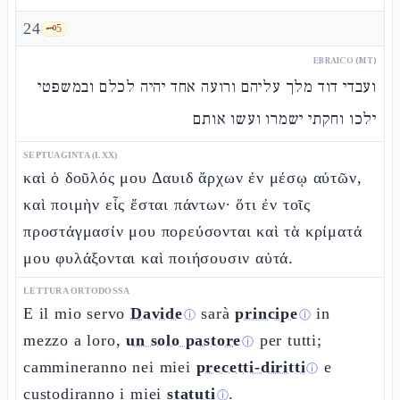
24
🗝️
5
EBRAICO (MT)
ועבדי דוד מלך עליהם ורועה אחד יהיה לכלם ובמשפטי
ילכו וחקתי ישמרו ועשו אותם
SEPTUAGINTA (LXX)
καὶ ὁ δοῦλός μου Δαυιδ ἄρχων ἐν μέσῳ αὐτῶν,
καὶ ποιμὴν εἷς ἔσται πάντων· ὅτι ἐν τοῖς
προστάγμασίν μου πορεύσονται καὶ τὰ κρίματά
μου φυλάξονται καὶ ποιήσουσιν αὐτά.
LETTURA ORTODOSSA
E il mio servo
Davide
sarà
principe
in
ⓘ
ⓘ
mezzo a loro,
un solo pastore
per tutti;
ⓘ
cammineranno nei miei
precetti-diritti
e
ⓘ
custodiranno i miei
statuti
.
ⓘ