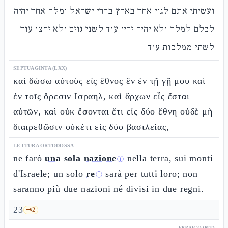
ועשיתי אתם לגוי אחד בארץ בהרי ישראל ומלך אחד יהיה
לכלם למלך ולא יהיה יהיו עוד לשני גוים ולא יחצו עוד
לשתי ממלכות עוד
SEPTUAGINTA (LXX)
καὶ δώσω αὐτοὺς εἰς ἔθνος ἓν ἐν τῇ γῇ μου καὶ
ἐν τοῖς ὄρεσιν Ισραηλ, καὶ ἄρχων εἷς ἔσται
αὐτῶν, καὶ οὐκ ἔσονται ἔτι εἰς δύο ἔθνη οὐδὲ μὴ
διαιρεθῶσιν οὐκέτι εἰς δύο βασιλείας,
LETTURA ORTODOSSA
ne farò
una sola nazione
nella terra, sui monti
ⓘ
d'Israele; un solo
re
sarà per tutti loro; non
ⓘ
saranno più due nazioni né divisi in due regni.
23
🗝️
2
EBRAICO (MT)