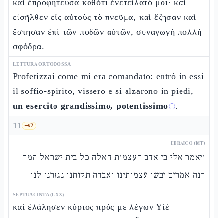
καὶ ἐπροφήτευσα καθότι ἐνετείλατό μοι· καὶ
εἰσῆλθεν εἰς αὐτοὺς τὸ πνεῦμα, καὶ ἔζησαν καὶ
ἔστησαν ἐπὶ τῶν ποδῶν αὐτῶν, συναγωγὴ πολλὴ
σφόδρα.
LETTURA ORTODOSSA
Profetizzai come mi era comandato: entrò in essi
il soffio-spirito, vissero e si alzarono in piedi,
un esercito grandissimo, potentissimo
.
ⓘ
11
🗝️
2
EBRAICO (MT)
ויאמר אלי בן אדם העצמות האלה כל בית ישראל המה
הנה אמרים יבשו עצמותינו ואבדה תקותנו נגזרנו לנו
SEPTUAGINTA (LXX)
καὶ ἐλάλησεν κύριος πρός με λέγων Υἱὲ