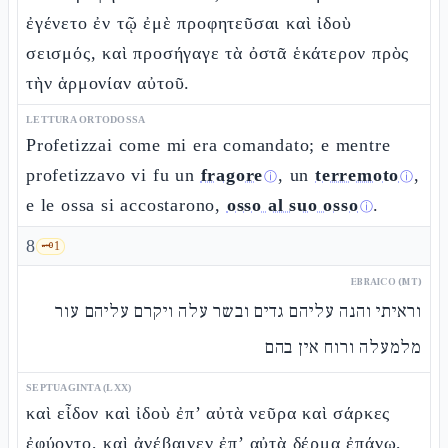
ἐγένετο ἐν τῷ ἐμὲ προφητεῦσαι καὶ ἰδοὺ
σεισμός, καὶ προσήγαγε τὰ ὀστᾶ ἑκάτερον πρὸς
τὴν ἁρμονίαν αὐτοῦ.
LETTURA ORTODOSSA
Profetizzai come mi era comandato; e mentre
profetizzavo vi fu un
fragore
, un
terremoto
,
ⓘ
ⓘ
e le ossa si accostarono,
osso al suo osso
.
ⓘ
8
🗝️
1
EBRAICO (MT)
וראיתי והנה עליהם גדים ובשר עלה ויקרם עליהם עור
מלמעלה ורוח אין בהם
SEPTUAGINTA (LXX)
καὶ εἶδον καὶ ἰδοὺ ἐπ’ αὐτὰ νεῦρα καὶ σάρκες
ἐφύοντο, καὶ ἀνέβαινεν ἐπ’ αὐτὰ δέρμα ἐπάνω,