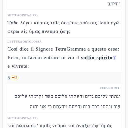
וחייתם
SEPTUAGINTA (LXX)
Τάδε λέγει κύριος τοῖς ὀστέοις τούτοις Ἰδοὺ ἐγὼ
φέρω εἰς ὑμᾶς πνεῦμα ζωῆς
LETTURA ORTODOSSA
Così dice il Signore TetraGramma a queste ossa:
Ecco, io faccio entrare in voi il
soffio-spirito
ⓘ
e vivrete:
6
🗝️
2
EBRAICO (MT)
ונתתי עליכם גדים והעלתי עליכם בשר וקרמתי עליכם
עור ונתתי בכם רוח וחייתם וידעתם כי אני יהוה
SEPTUAGINTA (LXX)
καὶ δώσω ἐφ’ ὑμᾶς νεῦρα καὶ ἀνάξω ἐφ’ ὑμᾶς