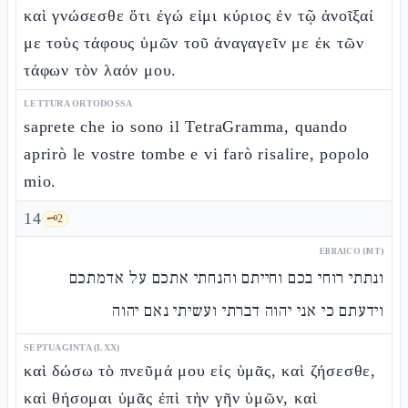
καὶ γνώσεσθε ὅτι ἐγώ εἰμι κύριος ἐν τῷ ἀνοῖξαί
με τοὺς τάφους ὑμῶν τοῦ ἀναγαγεῖν με ἐκ τῶν
τάφων τὸν λαόν μου.
LETTURA ORTODOSSA
saprete che io sono il TetraGramma, quando
aprirò le vostre tombe e vi farò risalire, popolo
mio.
14
🗝️
2
EBRAICO (MT)
ונתתי רוחי בכם וחייתם והנחתי אתכם על אדמתכם
וידעתם כי אני יהוה דברתי ועשיתי נאם יהוה
SEPTUAGINTA (LXX)
καὶ δώσω τὸ πνεῦμά μου εἰς ὑμᾶς, καὶ ζήσεσθε,
καὶ θήσομαι ὑμᾶς ἐπὶ τὴν γῆν ὑμῶν, καὶ