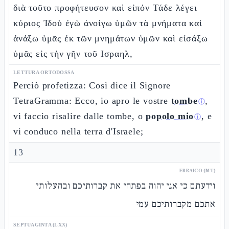
διὰ τοῦτο προφήτευσον καὶ εἰπόν Τάδε λέγει
κύριος Ἰδοὺ ἐγὼ ἀνοίγω ὑμῶν τὰ μνήματα καὶ
ἀνάξω ὑμᾶς ἐκ τῶν μνημάτων ὑμῶν καὶ εἰσάξω
ὑμᾶς εἰς τὴν γῆν τοῦ Ισραηλ,
LETTURA ORTODOSSA
Perciò profetizza: Così dice il Signore
TetraGramma: Ecco, io apro le vostre
tombe
,
ⓘ
vi faccio risalire dalle tombe, o
popolo mio
, e
ⓘ
vi conduco nella terra d'Israele;
13
EBRAICO (MT)
וידעתם כי אני יהוה בפתחי את קברותיכם ובהעלותי
אתכם מקברותיכם עמי
SEPTUAGINTA (LXX)