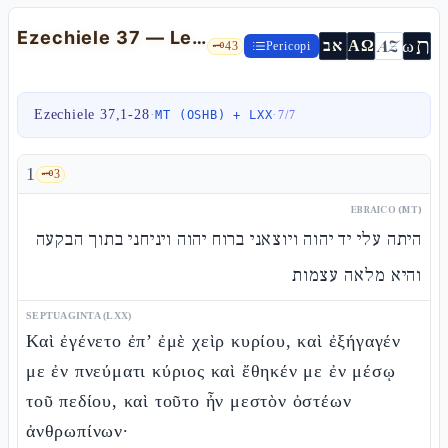
Ezechiele 37 — Le ossa secche e i due legni: la risurrezione d'Israele
ת
AZ
ω
אב
ΑΩ
🗝️
43
Pericopi
Ezechiele 37,1-28
·
·
MT (OSHB) + LXX
7
/
7
1
🗝️
3
EBRAICO (MT)
היתה עלי יד יהוה ויוצאני ברוח יהוה ויניחני בתוך הבקעה
והיא מלאה עצמות
SEPTUAGINTA (LXX)
Καὶ ἐγένετο ἐπ’ ἐμὲ χεὶρ κυρίου, καὶ ἐξήγαγέν
με ἐν πνεύματι κύριος καὶ ἔθηκέν με ἐν μέσῳ
τοῦ πεδίου, καὶ τοῦτο ἦν μεστὸν ὀστέων
ἀνθρωπίνων·