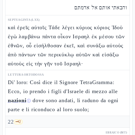
והבאתי אותם אל אדמתם
SEPTUAGINTA (LXX)
καὶ ἐρεῖς αὐτοῖς Τάδε λέγει κύριος κύριος Ἰδοὺ
ἐγὼ λαμβάνω πάντα οἶκον Ισραηλ ἐκ μέσου τῶν
ἐθνῶν, οὗ εἰσήλθοσαν ἐκεῖ, καὶ συνάξω αὐτοὺς
ἀπὸ πάντων τῶν περικύκλῳ αὐτῶν καὶ εἰσάξω
αὐτοὺς εἰς τὴν γῆν τοῦ Ισραηλ·
LETTURA ORTODOSSA
Di' loro: Così dice il Signore TetraGramma:
Ecco, io prendo i figli d'Israele di mezzo alle
nazioni
dove sono andati, li raduno da ogni
ⓘ
parte e li riconduco al loro suolo;
22
🗝️
2
EBRAICO (MT)