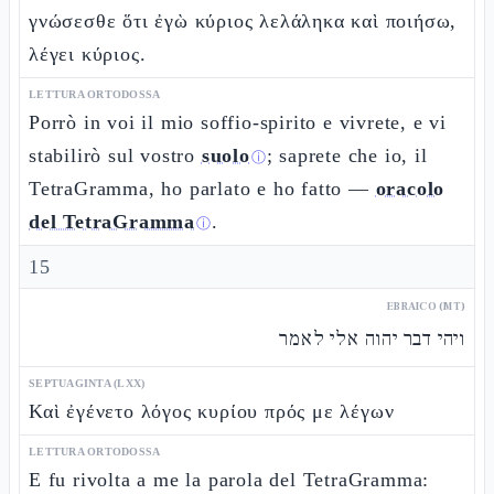
γνώσεσθε ὅτι ἐγὼ κύριος λελάληκα καὶ ποιήσω,
λέγει κύριος.
LETTURA ORTODOSSA
Porrò in voi il mio soffio-spirito e vivrete, e vi
stabilirò sul vostro
suolo
; saprete che io, il
ⓘ
TetraGramma, ho parlato e ho fatto —
oracolo
del TetraGramma
.
ⓘ
15
EBRAICO (MT)
ויהי דבר יהוה אלי לאמר
SEPTUAGINTA (LXX)
Καὶ ἐγένετο λόγος κυρίου πρός με λέγων
LETTURA ORTODOSSA
E fu rivolta a me la parola del TetraGramma: