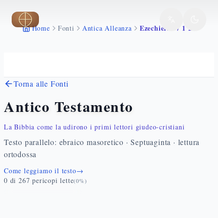
Vai al contenuto principale
Ezechiele 37 1 28
Home
Fonti
Antica Alleanza
Torna alle Fonti
Antico Testamento
La Bibbia come la udirono i primi lettori giudeo-cristiani
Testo parallelo: ebraico masoretico · Septuaginta · lettura
ortodossa
Come leggiamo il testo
→
0
di
267
pericopi lette
(
0
%)