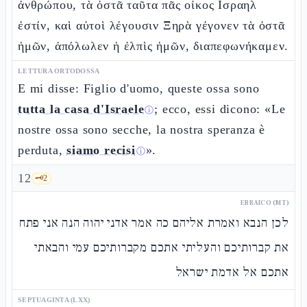
ἀνθρώπου, τὰ ὀστᾶ ταῦτα πᾶς οἶκος Ισραηλ
ἐστίν, καὶ αὐτοὶ λέγουσιν Ξηρὰ γέγονεν τὰ ὀστᾶ
ἡμῶν, ἀπόλωλεν ἡ ἐλπὶς ἡμῶν, διαπεφωνήκαμεν.
LETTURA ORTODOSSA
E mi disse: Figlio d'uomo, queste ossa sono
tutta la casa d'Israele
; ecco, essi dicono: «Le
ⓘ
nostre ossa sono secche, la nostra speranza è
perduta,
siamo recisi
».
ⓘ
12
🗝️
2
EBRAICO (MT)
לכן הנבא ואמרת אליהם כה אמר אדני יהוה הנה אני פתח
את קברותיכם והעליתי אתכם מקברותיכם עמי והבאתי
אתכם אל אדמת ישראל
SEPTUAGINTA (LXX)