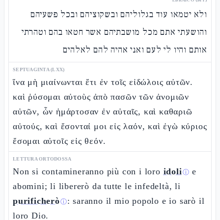
ולא יטמאו עוד בגלוליהם ובשקוציהם ובכל פשעיהם
והושעתי אתם מכל מושבתיהם אשר חטאו בהם וטהרתי
אותם והיו לי לעם ואני אהיה להם לאלהים
SEPTUAGINTA (LXX)
ἵνα μὴ μιαίνωνται ἔτι ἐν τοῖς εἰδώλοις αὐτῶν.
καὶ ῥύσομαι αὐτοὺς ἀπὸ πασῶν τῶν ἀνομιῶν
αὐτῶν, ὧν ἡμάρτοσαν ἐν αὐταῖς, καὶ καθαριῶ
αὐτούς, καὶ ἔσονταί μοι εἰς λαόν, καὶ ἐγὼ κύριος
ἔσομαι αὐτοῖς εἰς θεόν.
LETTURA ORTODOSSA
Non si contamineranno più con i loro
idoli
e
ⓘ
abomini; li libererò da tutte le infedeltà, li
purificherò
: saranno il mio popolo e io sarò il
ⓘ
loro Dio.