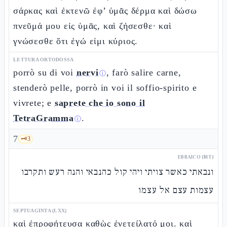
σάρκας καὶ ἐκτενῶ ἐφ’ ὑμᾶς δέρμα καὶ δώσω
πνεῦμά μου εἰς ὑμᾶς, καὶ ζήσεσθε· καὶ
γνώσεσθε ὅτι ἐγώ εἰμι κύριος.
LETTURA ORTODOSSA
porrò su di voi
nervi
, farò salire carne,
ⓘ
stenderò pelle, porrò in voi il soffio-spirito e
vivrete; e
saprete che io sono il
TetraGramma
.
ⓘ
7
🗝️
3
EBRAICO (MT)
ונבאתי כאשר צויתי ויהי קול כהנבאי והנה רעש ותקרבו
עצמות עצם אל עצמו
SEPTUAGINTA (LXX)
καὶ ἐπροφήτευσα καθὼς ἐνετείλατό μοι. καὶ