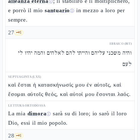
alleanza eterna
; li stabilirò e li moltiplicherò,
ⓘ
e porrò il mio
santuario
in mezzo a loro per
ⓘ
sempre.
27
🗝️
1
EBRAICO (MT)
והיה משכני עליהם והייתי להם לאלהים והמה יהיו לי
לעם
SEPTUAGINTA (LXX)
καὶ ἔσται ἡ κατασκήνωσίς μου ἐν αὐτοῖς, καὶ
ἔσομαι αὐτοῖς θεός, καὶ αὐτοί μου ἔσονται λαός.
LETTURA ORTODOSSA
La mia
dimora
sarà su di loro; io sarò il loro
ⓘ
Dio, essi il mio popolo.
28
🗝️
1