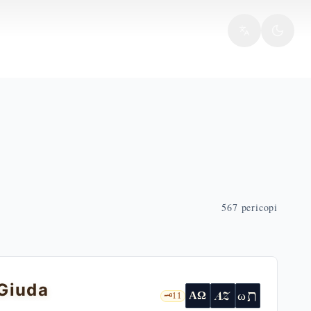
567
pericopi
 Giuda
ת
AZ
ω
ΑΩ
🗝️
11