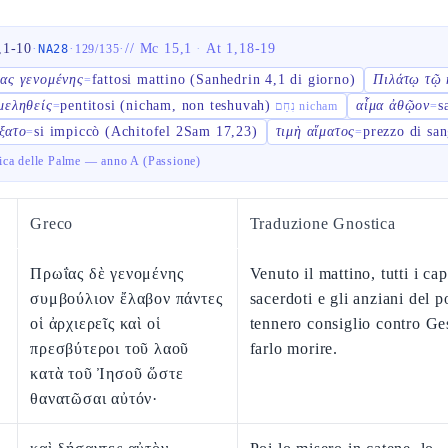
,1-10
·
·
·
//
Mc 15,1
·
At 1,18-19
NA28
129
/
135
ας γενομένης
fattosi mattino (Sanhedrin 4,1 di giorno)
Πιλάτῳ τῷ 
=
μεληθείς
pentitosi (nicham, non teshuvah)
αἷμα ἀθῷον
s
=
נִחַם nicham
=
ξατο
si impiccò (Achitofel 2Sam 17,23)
τιμὴ αἵματος
prezzo di sa
=
=
ca delle Palme — anno A (Passione)
Greco
Traduzione Gnostica
Πρωΐας δὲ γενομένης
Venuto il mattino, tutti i cap
συμβούλιον ἔλαβον πάντες
sacerdoti e gli anziani del 
οἱ ἀρχιερεῖς καὶ οἱ
tennero consiglio contro Ge
πρεσβύτεροι τοῦ λαοῦ
farlo morire.
κατὰ τοῦ Ἰησοῦ ὥστε
θανατῶσαι αὐτόν·