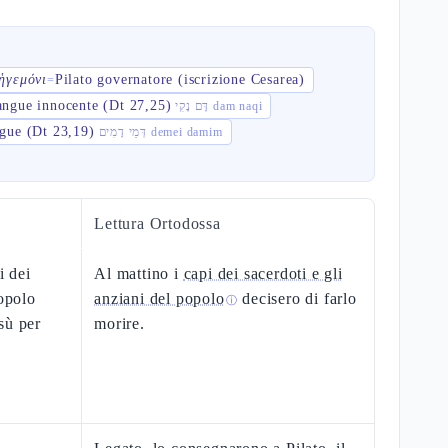
ἡγεμόνι
Pilato governatore (iscrizione Cesarea)
=
angue innocente (Dt 27,25)
דָּם נָקִי dam naqi
ngue (Dt 23,19)
דְּמֵי דָמִים demei damim
Lettura Ortodossa
i dei
Al mattino i
capi dei sacerdoti e gli
popolo
anziani del popolo
decisero di farlo
ⓘ
sù per
morire.