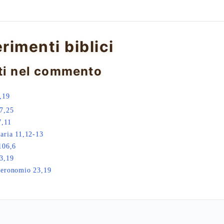
erimenti biblici
ti nel commento
,19
7,25
7,11
aria 11,12-13
106,6
3,19
teronomio 23,19