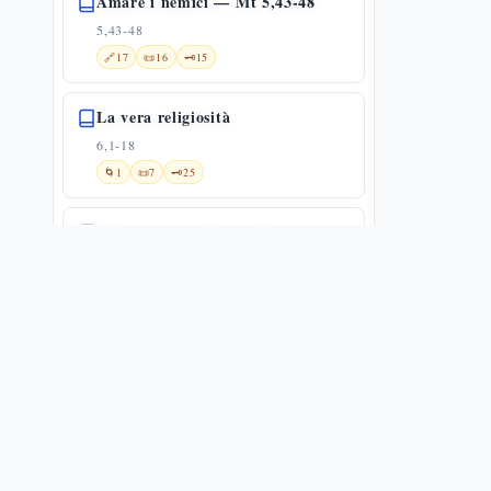
Amare i nemici — Mt 5,43-48
5,43-48
🔗
17
📜
16
🗝️
15
La vera religiosità
6,1-18
🌀
1
📜
7
🗝️
25
I due tesori e i due padroni:
l'occhio generoso — Mt 6,19-24
6,19-24
🔗
2
📜
9
🗝️
15
I veri tesori e le preoccupazioni
6,19-34
🔗
8
📜
12
🗝️
28
Non affannatevi: la fiducia e il