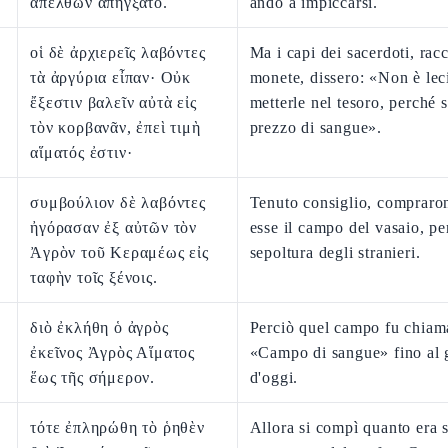
ἀπελθὼν ἀπήγξατο.
andò a impiccarsi.
οἱ δὲ ἀρχιερεῖς λαβόντες
Ma i capi dei sacerdoti, racc
τὰ ἀργύρια εἶπαν· Οὐκ
monete, dissero: «Non è lec
ἔξεστιν βαλεῖν αὐτὰ εἰς
metterle nel tesoro, perché 
τὸν κορβανᾶν, ἐπεὶ τιμὴ
prezzo di sangue».
αἵματός ἐστιν·
συμβούλιον δὲ λαβόντες
Tenuto consiglio, compraro
ἠγόρασαν ἐξ αὐτῶν τὸν
esse il campo del vasaio, pe
Ἀγρὸν τοῦ Κεραμέως εἰς
sepoltura degli stranieri.
ταφὴν τοῖς ξένοις.
διὸ ἐκλήθη ὁ ἀγρὸς
Perciò quel campo fu chiam
ἐκεῖνος Ἀγρὸς Αἵματος
«Campo di sangue» fino al 
ἕως τῆς σήμερον.
d'oggi.
τότε ἐπληρώθη τὸ ῥηθὲν
Allora si compì quanto era s