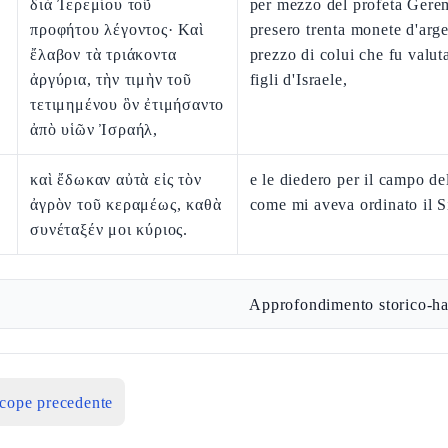
διὰ Ἰερεμίου τοῦ
per mezzo del profeta Gere
προφήτου λέγοντος· Καὶ
presero trenta monete d'arge
ἔλαβον τὰ τριάκοντα
prezzo di colui che fu valut
ἀργύρια, τὴν τιμὴν τοῦ
figli d'Israele,
τετιμημένου ὃν ἐτιμήσαντο
ἀπὸ υἱῶν Ἰσραήλ,
καὶ ἔδωκαν αὐτὰ εἰς τὸν
e le diedero per il campo de
ἀγρὸν τοῦ κεραμέως, καθὰ
come mi aveva ordinato il S
συνέταξέν μοι κύριος.
Approfondimento storico-ha
icope precedente