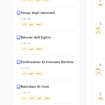
2
🗝️
1
Strage degli innocenti
2,16-18
3
🔗
8
📜
3
🗝️
17
🗝️
1
🔗
1
Ritorno dall'Egitto
2,19-23
🔗
5
📜
3
🗝️
19
Predicazione di Giovanni Battista
4
3,1-12
🗝️
1
🔗
1
🔗
2
📜
4
🗝️
15
Battesimo di Gesù
3,13-17
5
✨
1
🔗
19
📜
5
🗝️
16
🗝️
2