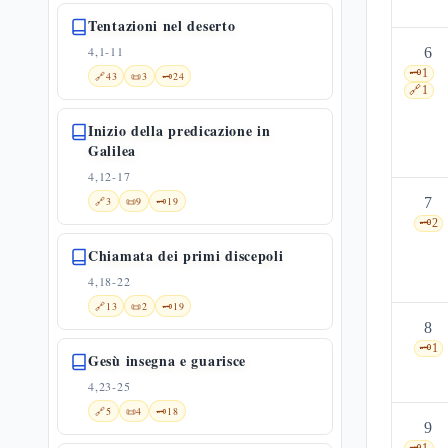
Tentazioni nel deserto
4,1-11
6
🗝️
1
🔗
43
📜
3
🗝️
24
🔗
1
Inizio della predicazione in
Galilea
4,12-17
🔗
3
📜
9
🗝️
19
7
🗝️
2
Chiamata dei primi discepoli
4,18-22
🔗
13
📜
2
🗝️
19
8
🗝️
1
Gesù insegna e guarisce
4,23-25
🔗
5
📜
4
🗝️
18
9