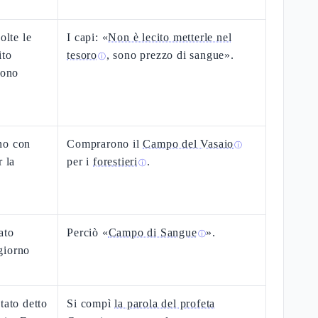
olte le
I capi: «
Non è lecito metterle nel
ito
tesoro
, sono prezzo di sangue».
ⓘ
sono
no con
Comprarono il
Campo del Vasaio
ⓘ
r la
per i
forestieri
.
ⓘ
ato
Perciò «
Campo di Sangue
».
ⓘ
giorno
tato detto
Si compì
la parola del profeta