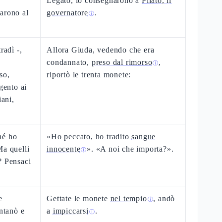
Legato, lo consegnarono a
Pilato, il
arono al
governatore
.
ⓘ
radì -,
Allora Giuda, vedendo che era
condannato,
preso dal rimorso
,
ⓘ
so,
riportò le trenta monete:
gento ai
iani,
hé ho
«Ho peccato, ho tradito
sangue
Ma quelli
innocente
». «A noi che importa?».
ⓘ
? Pensaci
e
Gettate le monete
nel tempio
, andò
ⓘ
ontanò e
a
impiccarsi
.
ⓘ