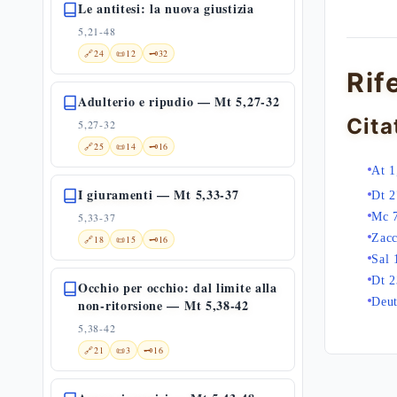
Le antitesi: la nuova giustizia
5,21-48
🔗
24
📜
12
🗝️
32
Rif
Adulterio e ripudio — Mt 5,27-32
Cita
5,27-32
🔗
25
📜
14
🗝️
16
At 1
I giuramenti — Mt 5,33-37
Dt 2
5,33-37
Mc 
Zacc
🔗
18
📜
15
🗝️
16
Sal 
Dt 2
Occhio per occhio: dal limite alla
Deu
non-ritorsione — Mt 5,38-42
5,38-42
🔗
21
📜
3
🗝️
16