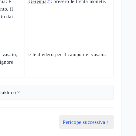
mia: E
Geremia
: presero le trenta monete,
ⓘ
nto, il
ato dai
l vasaio,
e le diedero per il campo del vasaio.
ignore.
lakhico
Pericope successiva