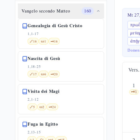
Vangelo secondo Matteo
160
Mt 27
Genealogia di Gesù Cristo
πρωΐ
μετα
1,1-17
ἀπήγ
🔗
16
📜
1
🗝️
16
Domeni
Nascita di Gesù
1,18-25
Vers.
🔗
17
📜
6
🗝️
20
1
Visita dei Magi
🗝️
1
2,1-12
🔗
5
📜
2
🗝️
24
Fuga in Egitto
2,13-15
✨
1
🔗
4
📜
6
🗝️
15