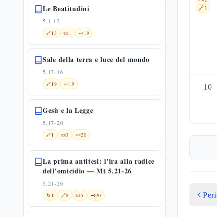
🗝️
1
Le Beatitudini
🔗
1
5,1-12
🔗
13
📜
1
🗝️
19
Sale della terra e luce del mondo
5,13-16
🔗
19
🗝️
19
10
Gesù e la Legge
5,17-20
🔗
1
📜
3
🗝️
20
La prima antitesi: l'ira alla radice
dell'omicidio — Mt 5,21-26
5,21-26
Per
🌀
1
🔗
8
📜
5
🗝️
20