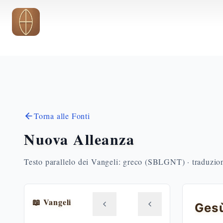
Vai al contenuto principale
Torna alle Fonti
Nuova Alleanza
Testo parallelo dei Vangeli: greco (SBLGNT) · traduzione
📖 Vangeli
Gesù