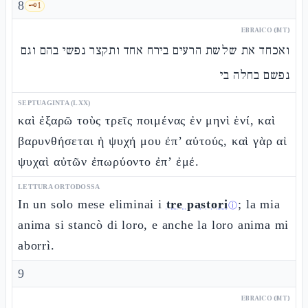
8
🗝️
1
EBRAICO (MT)
ואכחד את שלשת הרעים בירח אחד ותקצר נפשי בהם וגם
נפשם בחלה בי
SEPTUAGINTA (LXX)
καὶ ἐξαρῶ τοὺς τρεῖς ποιμένας ἐν μηνὶ ἑνί, καὶ
βαρυνθήσεται ἡ ψυχή μου ἐπ’ αὐτούς, καὶ γὰρ αἱ
ψυχαὶ αὐτῶν ἐπωρύοντο ἐπ’ ἐμέ.
LETTURA ORTODOSSA
In un solo mese eliminai i
tre pastori
; la mia
ⓘ
anima si stancò di loro, e anche la loro anima mi
aborrì.
9
EBRAICO (MT)