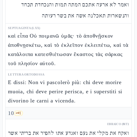
ואמר לא ארעה אתכם המתה תמות והנכחדת תכחד
והנשארות תאכלנה אשה את בשר רעותה
SEPTUAGINTA (LXX)
καὶ εἶπα Οὐ ποιμανῶ ὑμᾶς· τὸ ἀποθνῇσκον
ἀποθνῃσκέτω, καὶ τὸ ἐκλεῖπον ἐκλειπέτω, καὶ τὰ
κατάλοιπα κατεσθιέτωσαν ἕκαστος τὰς σάρκας
τοῦ πλησίον αὐτοῦ.
LETTURA ORTODOSSA
E dissi: Non vi pascolerò più: chi deve morire
muoia, chi deve perire perisca, e i superstiti si
divorino le carni a vicenda.
10
🗝️
1
EBRAICO (MT)
ואקח את מקלי את נעם ואגדע אתו להפיר את בריתי אשר