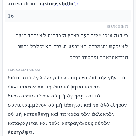
arnesi di un
pastore stolto
:
ⓘ
16
EBRAICO (MT)
כי הנה אנכי מקים רעה בארץ הנכחדות לא יפקד הנער
לא יבקש והנשברת לא ירפא הנצבה לא יכלכל ובשר
הבריאה יאכל ופרסיהן יפרק
SEPTUAGINTA (LXX)
διότι ἰδοὺ ἐγὼ ἐξεγείρω ποιμένα ἐπὶ τὴν γῆν· τὸ
ἐκλιμπάνον οὐ μὴ ἐπισκέψηται καὶ τὸ
διεσκορπισμένον οὐ μὴ ζητήσῃ καὶ τὸ
συντετριμμένον οὐ μὴ ἰάσηται καὶ τὸ ὁλόκληρον
οὐ μὴ κατευθύνῃ καὶ τὰ κρέα τῶν ἐκλεκτῶν
καταφάγεται καὶ τοὺς ἀστραγάλους αὐτῶν
ἐκστρέψει.