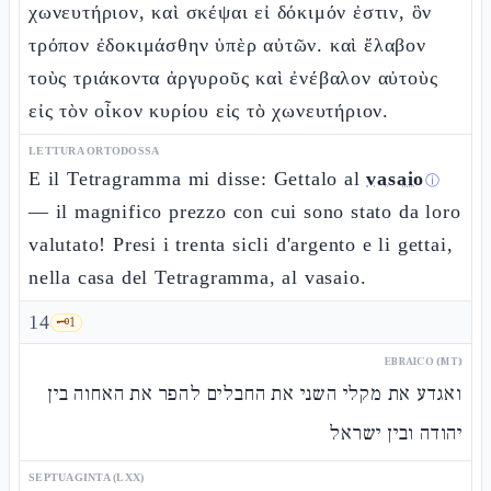
χωνευτήριον, καὶ σκέψαι εἰ δόκιμόν ἐστιν, ὃν
τρόπον ἐδοκιμάσθην ὑπὲρ αὐτῶν. καὶ ἔλαβον
τοὺς τριάκοντα ἀργυροῦς καὶ ἐνέβαλον αὐτοὺς
εἰς τὸν οἶκον κυρίου εἰς τὸ χωνευτήριον.
LETTURA ORTODOSSA
E il Tetragramma mi disse: Gettalo al
vasaio
ⓘ
— il magnifico prezzo con cui sono stato da loro
valutato! Presi i trenta sicli d'argento e li gettai,
nella casa del Tetragramma, al vasaio.
14
🗝️
1
EBRAICO (MT)
ואגדע את מקלי השני את החבלים להפר את האחוה בין
יהודה ובין ישראל
SEPTUAGINTA (LXX)