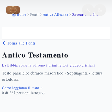
Vai al contenuto principale
Zaccaria 11 1 17
Home
Fonti
Antica Alleanza
Torna alle Fonti
Antico Testamento
La Bibbia come la udirono i primi lettori giudeo-cristiani
Testo parallelo: ebraico masoretico · Septuaginta · lettura
ortodossa
Come leggiamo il testo
→
0
di
267
pericopi lette
(
0
%)