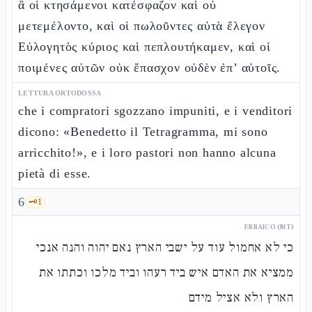
ἃ οἱ κτησάμενοι κατέσφαζον καὶ οὐ
μετεμέλοντο, καὶ οἱ πωλοῦντες αὐτὰ ἔλεγον
Εὐλογητὸς κύριος καὶ πεπλουτήκαμεν, καὶ οἱ
ποιμένες αὐτῶν οὐκ ἔπασχον οὐδὲν ἐπ’ αὐτοῖς.
LETTURA ORTODOSSA
che i compratori sgozzano impuniti, e i venditori
dicono: «Benedetto il Tetragramma, mi sono
arricchito!», e i loro pastori non hanno alcuna
pietà di esse.
6
🗝️
1
EBRAICO (MT)
כי לא אחמול עוד על ישבי הארץ נאם יהוה והנה אנכי
ממציא את האדם איש ביד רעהו וביד מלכו וכתתו את
הארץ ולא אציל מידם