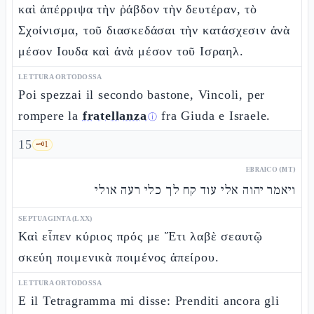
καὶ ἀπέρριψα τὴν ῥάβδον τὴν δευτέραν, τὸ
Σχοίνισμα, τοῦ διασκεδάσαι τὴν κατάσχεσιν ἀνὰ
μέσον Ιουδα καὶ ἀνὰ μέσον τοῦ Ισραηλ.
LETTURA ORTODOSSA
Poi spezzai il secondo bastone, Vincoli, per
rompere la
fratellanza
fra Giuda e Israele.
ⓘ
15
🗝️
1
EBRAICO (MT)
ויאמר יהוה אלי עוד קח לך כלי רעה אולי
SEPTUAGINTA (LXX)
Καὶ εἶπεν κύριος πρός με Ἔτι λαβὲ σεαυτῷ
σκεύη ποιμενικὰ ποιμένος ἀπείρου.
LETTURA ORTODOSSA
E il Tetragramma mi disse: Prenditi ancora gli