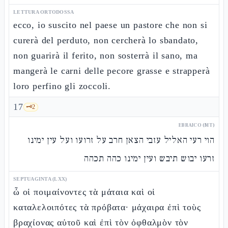
LETTURA ORTODOSSA
ecco, io suscito nel paese un pastore che non si
curerà del perduto, non cercherà lo sbandato,
non guarirà il ferito, non sosterrà il sano, ma
mangerà le carni delle pecore grasse e strapperà
loro perfino gli zoccoli.
17
🗝️
2
EBRAICO (MT)
הוי רעי האליל עזבי הצאן חרב על זרועו ועל עין ימינו
זרעו יבוש תיבש ועין ימינו כהה תכהה
SEPTUAGINTA (LXX)
ὦ οἱ ποιμαίνοντες τὰ μάταια καὶ οἱ
καταλελοιπότες τὰ πρόβατα· μάχαιρα ἐπὶ τοὺς
βραχίονας αὐτοῦ καὶ ἐπὶ τὸν ὀφθαλμὸν τὸν