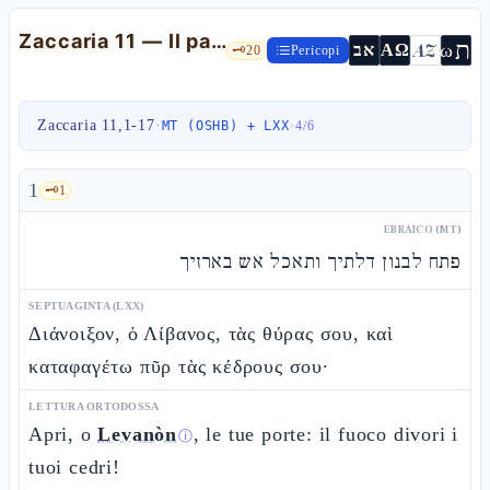
Zaccaria 11 — Il pastore-segno, i trenta sicli e il pastore-nulla
ת
AZ
ω
אב
ΑΩ
🗝️
20
Pericopi
Zaccaria 11,1-17
·
·
MT (OSHB) + LXX
4
/
6
1
🗝️
1
EBRAICO (MT)
פתח לבנון דלתיך ותאכל אש בארזיך
SEPTUAGINTA (LXX)
Διάνοιξον, ὁ Λίβανος, τὰς θύρας σου, καὶ
καταφαγέτω πῦρ τὰς κέδρους σου·
LETTURA ORTODOSSA
Apri, o
Levanòn
, le tue porte: il fuoco divori i
ⓘ
tuoi cedri!