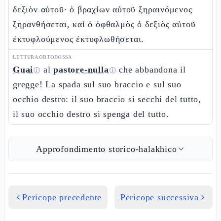
δεξιὸν αὐτοῦ· ὁ βραχίων αὐτοῦ ξηραινόμενος
ξηρανθήσεται, καὶ ὁ ὀφθαλμὸς ὁ δεξιὸς αὐτοῦ
ἐκτυφλούμενος ἐκτυφλωθήσεται.
LETTURA ORTODOSSA
Guai
al
pastore-nulla
che abbandona il
ⓘ
ⓘ
gregge! La spada sul suo braccio e sul suo
occhio destro: il suo braccio si secchi del tutto,
il suo occhio destro si spenga del tutto.
Approfondimento storico-halakhico
Pericope precedente
Pericope successiva