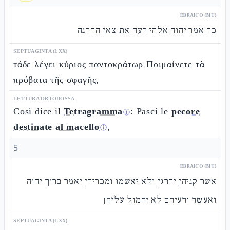
EBRAICO (MT)
כה אמר יהוה אלהי רעה את צאן ההרגה
SEPTUAGINTA (LXX)
τάδε λέγει κύριος παντοκράτωρ Ποιμαίνετε τὰ
πρόβατα τῆς σφαγῆς,
LETTURA ORTODOSSA
Così dice il
Tetragramma
: Pasci le
pecore
ⓘ
destinate al macello
,
ⓘ
5
EBRAICO (MT)
אשר קניהן יהרגן ולא יאשמו ומכריהן יאמר ברוך יהוה
ואעשר ורעיהם לא יחמול עליהן
SEPTUAGINTA (LXX)