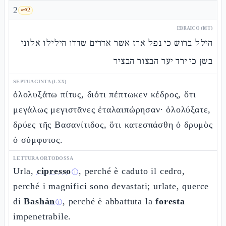
2
🗝️
2
EBRAICO (MT)
הילל ברוש כי נפל ארז אשר אדרים שדדו הילילו אלוני
בשן כי ירד יער הבצור הבציר
SEPTUAGINTA (LXX)
ὀλολυξάτω πίτυς, διότι πέπτωκεν κέδρος, ὅτι
μεγάλως μεγιστᾶνες ἐταλαιπώρησαν· ὀλολύξατε,
δρύες τῆς Βασανίτιδος, ὅτι κατεσπάσθη ὁ δρυμὸς
ὁ σύμφυτος.
LETTURA ORTODOSSA
Urla,
cipresso
, perché è caduto il cedro,
ⓘ
perché i magnifici sono devastati; urlate, querce
di
Bashàn
, perché è abbattuta la
foresta
ⓘ
impenetrabile.