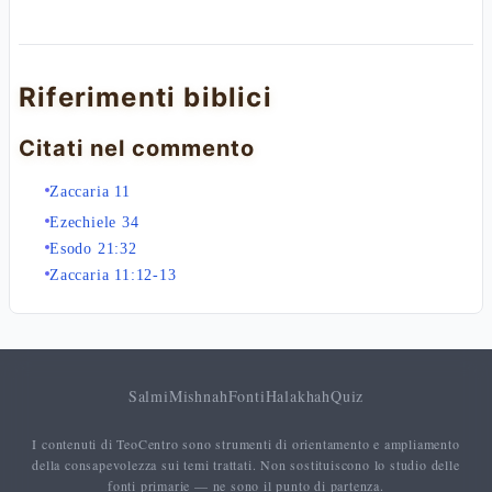
Riferimenti biblici
Citati nel commento
Zaccaria 11
Ezechiele 34
Esodo 21:32
Zaccaria 11:12-13
Salmi
Mishnah
Fonti
Halakhah
Quiz
I contenuti di TeoCentro sono strumenti di orientamento e ampliamento
della consapevolezza sui temi trattati. Non sostituiscono lo studio delle
fonti primarie — ne sono il punto di partenza.