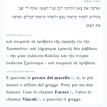
EBRAICO (MT)
וארעה את צאן ההרגה לכן עניי הצאן ואקח לי שני
מקלות לאחד קראתי נעם ולאחד קראתי חבלים וארעה
את הצאן
SEPTUAGINTA (LXX)
καὶ ποιμανῶ τὰ πρόβατα τῆς σφαγῆς εἰς τὴν
Χαναανῖτιν· καὶ λήμψομαι ἐμαυτῷ δύο ῥάβδους
– τὴν μίαν ἐκάλεσα Κάλλος καὶ τὴν ἑτέραν
ἐκάλεσα Σχοίνισμα – καὶ ποιμανῶ τὰ πρόβατα.
LETTURA ORTODOSSA
E pascolai le
pecore del macello
, sì, le più
ⓘ
misere e afflitte del gregge. Presi per me due
bastoni: l'uno lo chiamai
Favore
, l'altro lo
ⓘ
chiamai
Vincoli
, e pascolai il gregge.
ⓘ