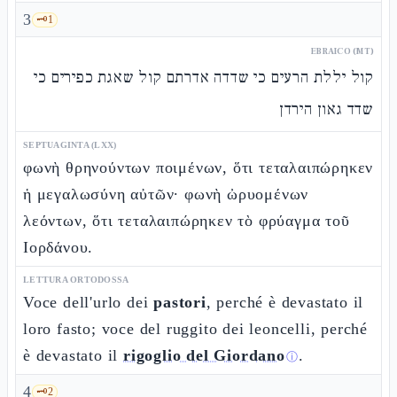
3
🗝️
1
EBRAICO (MT)
קול יללת הרעים כי שדדה אדרתם קול שאגת כפירים כי
שדד גאון הירדן
SEPTUAGINTA (LXX)
φωνὴ θρηνούντων ποιμένων, ὅτι τεταλαιπώρηκεν
ἡ μεγαλωσύνη αὐτῶν· φωνὴ ὠρυομένων
λεόντων, ὅτι τεταλαιπώρηκεν τὸ φρύαγμα τοῦ
Ιορδάνου.
LETTURA ORTODOSSA
Voce dell'urlo dei
pastori
, perché è devastato il
loro fasto; voce del ruggito dei leoncelli, perché
è devastato il
rigoglio del Giordano
.
ⓘ
4
🗝️
2