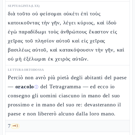
SEPTUAGINTA (LXX)
διὰ τοῦτο οὐ φείσομαι οὐκέτι ἐπὶ τοὺς
κατοικοῦντας τὴν γῆν, λέγει κύριος, καὶ ἰδοὺ
ἐγὼ παραδίδωμι τοὺς ἀνθρώπους ἕκαστον εἰς
χεῖρας τοῦ πλησίον αὐτοῦ καὶ εἰς χεῖρας
βασιλέως αὐτοῦ, καὶ κατακόψουσιν τὴν γῆν, καὶ
οὐ μὴ ἐξέλωμαι ἐκ χειρὸς αὐτῶν.
LETTURA ORTODOSSA
Perciò non avrò più pietà degli abitanti del paese
—
oracolo
del Tetragramma — ed ecco io
ⓘ
consegno gli uomini ciascuno in mano del suo
prossimo e in mano del suo re: devasteranno il
paese e non libererò alcuno dalla loro mano.
7
🗝️
3