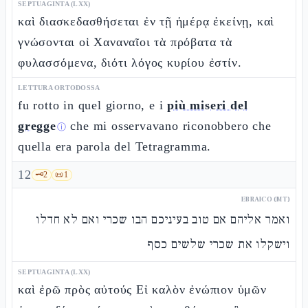
SEPTUAGINTA (LXX)
καὶ διασκεδασθήσεται ἐν τῇ ἡμέρᾳ ἐκείνῃ, καὶ
γνώσονται οἱ Χαναναῖοι τὰ πρόβατα τὰ
φυλασσόμενα, διότι λόγος κυρίου ἐστίν.
LETTURA ORTODOSSA
fu rotto in quel giorno, e i
più miseri del
gregge
che mi osservavano riconobbero che
ⓘ
quella era parola del Tetragramma.
12
🗝️
2
📜
1
EBRAICO (MT)
ואמר אליהם אם טוב בעיניכם הבו שכרי ואם לא חדלו
וישקלו את שכרי שלשים כסף
SEPTUAGINTA (LXX)
καὶ ἐρῶ πρὸς αὐτούς Εἰ καλὸν ἐνώπιον ὑμῶν