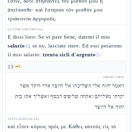
ἐστιν, δότε στήσαντες τὸν μισθόν μου ἢ
ἀπείπασθε· καὶ ἔστησαν τὸν μισθόν μου
τριάκοντα ἀργυροῦς.
LETTURA ORTODOSSA
E dissi loro: Se vi pare bene, datemi il mio
salario
; se no, lasciate stare. Ed essi pesarono
ⓘ
il mio salario:
trenta sicli d'argento
.
ⓘ
13
🗝️
1
EBRAICO (MT)
ויאמר יהוה אלי השליכהו אל היוצר אדר היקר אשר
יקרתי מעליהם ואקחה שלשים הכסף ואשליך אתו בית
יהוה אל היוצר
SEPTUAGINTA (LXX)
καὶ εἶπεν κύριος πρός με Κάθες αὐτοὺς εἰς τὸ