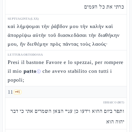
כרתי את כל העמים
SEPTUAGINTA (LXX)
καὶ λήμψομαι τὴν ῥάβδον μου τὴν καλὴν καὶ
ἀπορρίψω αὐτὴν τοῦ διασκεδάσαι τὴν διαθήκην
μου, ἣν διεθέμην πρὸς πάντας τοὺς λαούς·
LETTURA ORTODOSSA
Presi il bastone Favore e lo spezzai, per rompere
il mio
patto
che avevo stabilito con tutti i
ⓘ
popoli;
11
🗝️
1
EBRAICO (MT)
ותפר ביום ההוא וידעו כן עניי הצאן השמרים אתי כי דבר
יהוה הוא