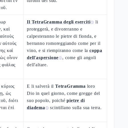
ύσεται ἐν
turbini del sud.
τοῦ.
τωρ
Il TetraGramma degli eserciti
li
ⓘ
, καὶ
proteggerà, e divoreranno e
αὐτοὺς
calpesteranno le pietre di fionda, e
ν αὐτοὺς
berranno romoreggiando come per il
νης καὶ
vino, e si riempiranno come la
coppa
 ὡς οἶνον
dell'aspersione
, come gli angoli
ⓘ
 φιάλας
dell'altare.
 κύριος
E li salverà il
TetraGramma
loro
νῃ, ὡς
Dio in quel giorno, come gregge del
οῦ, διότι
suo popolo, poiché
pietre di
νται ἐπὶ
diadema
scintillano sulla sua terra.
ⓘ