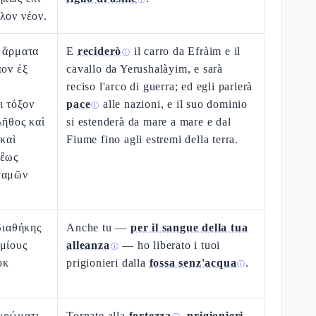
λον νέον.
ι ἅρματα
E
reciderò
il carro da Efràim e il
ⓘ
πον ἐξ
cavallo da Yerushalàyim, e sarà
reciso l'arco di guerra; ed egli parlerà
ι τόξον
pace
alle nazioni, e il suo dominio
ⓘ
λῆθος καὶ
si estenderà da mare a mare e dal
 καὶ
Fiume fino agli estremi della terra.
 ἕως
ταμῶν
διαθήκης
Anche tu —
per il sangue della tua
μίους
alleanza
— ho liberato i tuoi
ⓘ
ὐκ
prigionieri dalla
fossa senz'acqua
.
ⓘ
υρώματι,
Tornate alla
fortezza
,
prigionieri