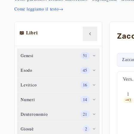
Come leggiamo il testo
→
📖 Libri
Genesi
51
Zacca
Esodo
45
Vers.
Levitico
16
1
Numeri
14
🗝️
3
Deuteronomio
21
Giosuè
2