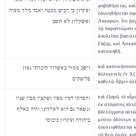
φοβηθήσεται, καὶ
ועקרון כי הביש מבטה ואבד מלך מעזה
ὀδυνηθήσεται σφ
ואשקלון לא תשב
Ακκαρων, ὅτι ᾐσ
τῷ παραπτώματι α
ἀπολεῖται βασιλε
Γάζης, καὶ Ἀσκα
κατοικηθῇ.
καὶ κατοικήσουσι
וישב ממזר באשדוד והכרתי גאון
ἀλλογενεῖς ἐν Ἀζ
פלשתים
καθελῶ ὕβριν ἀλ
καὶ ἐξαρῶ τὸ αἷμ
והסרתי דמיו מפיו ושקציו מבין שניו
ἐκ στόματος αὐτῶ
ונשאר גם הוא לאלהינו והיה כאלף
βδελύγματα αὐτῶ
ביהודה ועקרון כיבוסי
μέσου ὀδόντων α
ὑπολειφθήσεται κ
τῷ θεῷ ἡμῶν, καὶ