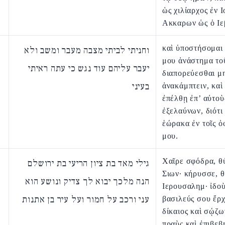
ὡς χιλίαρχος ἐν Ι
Ακκαρων ὡς ὁ Ιε
καὶ ὑποστήσομαι
וחניתי לביתי מצבה מעבר ומשב ולא
μου ἀνάστημα το
יעבר עליהם עוד נגש כי עתה ראיתי
διαπορεύεσθαι μ
בעיני
ἀνακάμπτειν, καὶ
ἐπέλθῃ ἐπ’ αὐτοὺ
ἐξελαύνων, διότι
ἑώρακα ἐν τοῖς ὀ
μου.
Χαῖρε σφόδρα, θ
גילי מאד בת ציון הריעי בת ירושלם
Σιων· κήρυσσε, 
הנה מלכך יבוא לך צדיק ונושע הוא
Ιερουσαλημ· ἰδοὺ
עני ורכב על חמור ועל עיר בן אתנות
βασιλεύς σου ἔρχ
δίκαιος καὶ σῴζω
πραὺς καὶ ἐπιβεβ