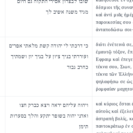
שובו לבצרון אסירי התקוה גם היום
δέσμιοι τῆς συνα
מגיד משנה אשיב לך
καὶ ἀντὶ μιᾶς ἡμέ
παροικεσίας σου 
ἀνταποδώσω σοι·
διότι ἐνέτεινά σε
כי דרכתי לי יהודה קשת מלאתי אפרים
ἐμαυτῷ τόξον, ἔ
ועוררתי בניך ציון על בניך יון ושמתיך
Εφραιμ καὶ ἐπεγ
כחרב גבור
τέκνα σου, Σιων, 
τέκνα τῶν Ἑλλήν
ψηλαφήσω σε ὡς
ῥομφαίαν μαχητο
καὶ κύριος ἔσται 
ויהוה עליהם יראה ויצא כברק חצו
αὐτοὺς καὶ ἐξελε
ואדני יהוה בשופר יתקע והלך בסערות
ἀστραπὴ βολίς, κ
תימן
παντοκράτωρ ἐν 