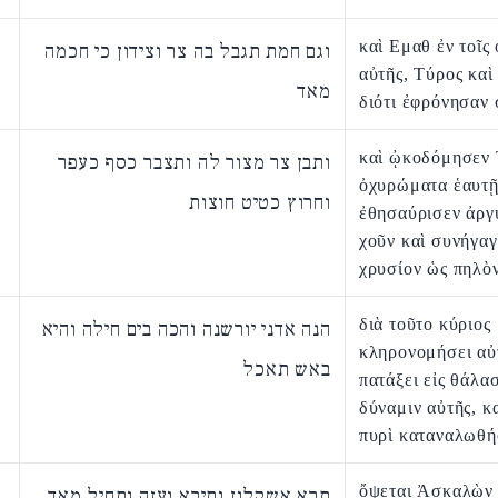
καὶ Εμαθ ἐν τοῖς 
וגם חמת תגבל בה צר וצידון כי חכמה
αὐτῆς, Τύρος καὶ
מאד
διότι ἐφρόνησαν
καὶ ᾠκοδόμησεν
ותבן צר מצור לה ותצבר כסף כעפר
ὀχυρώματα ἑαυτῇ
וחרוץ כטיט חוצות
ἐθησαύρισεν ἀργ
χοῦν καὶ συνήγαγ
χρυσίον ὡς πηλὸ
διὰ τοῦτο κύριος
הנה אדני יורשנה והכה בים חילה והיא
κληρονομήσει αὐ
באש תאכל
πατάξει εἰς θάλα
δύναμιν αὐτῆς, κ
πυρὶ καταναλωθή
ὄψεται Ἀσκαλὼν 
תרא אשקלון ותירא ועזה ותחיל מאד