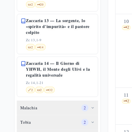
📜
2
🗝️
20
Zaccaria 13 — La sorgente, lo
10
«spirito d'impurità» e il pastore
🗝️
2
colpito
Zc 13,1-9
📜
2
🗝️
14
Zaccaria 14 — Il Giorno di
YHWH, il Monte degli Ulivi e la
regalità universale
Zc 14,1-21
🔗
2
📜
2
🗝️
32
11
🗝️
2
Malachia
2
Tobia
2
12