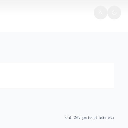
0
di
267
pericopi lette
(
0
%)