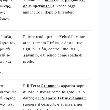
ⓘ
γωγῆς,
della speranza
! Anche oggi
ⓘ
ρας
annuncio: il doppio ti renderò.
διπλᾶ
, Ιουδα,
Poiché tendo per me Yehudàh come
πλησα τὸν
arco, riempio Efràim, e desto i tuoi
ερῶ τὰ
figli, o Tziòn, contro i tuoi figli,
ἐπὶ τὰ
Yavàn
, e ti rendo come spada di
ⓘ
ων καὶ
prode.
ῦ·
ἐπ’
E
il TetraGramma
apparirà sopra
ⓘ
ύσεται ὡς
di loro, e uscirà come folgore il suo
αὶ κύριος
dardo; e
il Signore TetraGramma
ⓘ
σάλπιγγι
suonerà il
corno
, e avanzerà nei
ⓘ