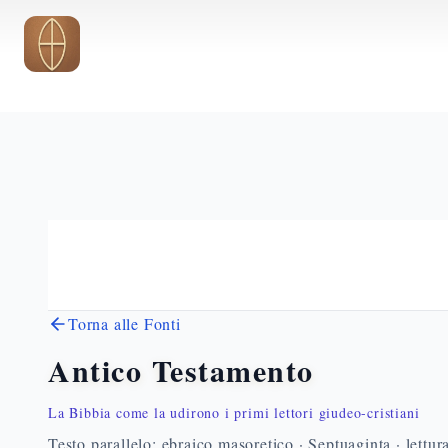
Vai al contenuto principale
Torna alle Fonti
Antico Testamento
La Bibbia come la udirono i primi lettori giudeo-cristiani
Testo parallelo: ebraico masoretico · Septuaginta · lettur