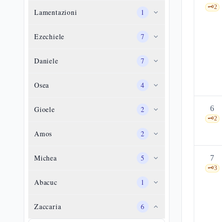
🗝️
2
Lamentazioni
1
Ezechiele
7
Daniele
7
Osea
4
6
Gioele
2
🗝️
2
Amos
2
Michea
5
7
🗝️
3
Abacuc
1
Zaccaria
6