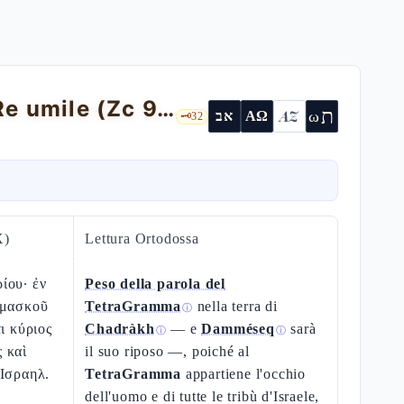
Zaccaria 9 — il "peso" della parola e il Re umile (Zc 9,9)
ת
AZ
ω
אב
ΑΩ
🗝️
32
X)
Lettura Ortodossa
ίου· ἐν
Peso della parola del
αμασκοῦ
TetraGramma
nella terra di
ⓘ
ι κύριος
Chadràkh
— e
Damméseq
sarà
ⓘ
ⓘ
 καὶ
il suo riposo —, poiché al
 Ισραηλ.
TetraGramma
appartiene l'occhio
dell'uomo e di tutte le tribù d'Israele,