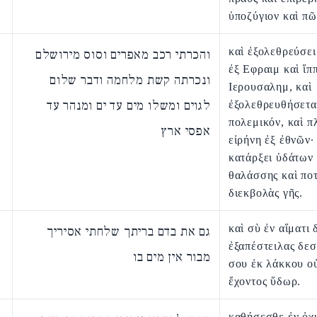
ὑποζύγιον καὶ πῶ
καὶ ἐξολεθρεύσε
והכרתי רכב מאפרים וסוס מירושלם
ἐξ Εφραιμ καὶ ἵπ
ונכרתה קשת מלחמה ודבר שלום
Ιερουσαλημ, καὶ
לגוים ומשלו מים עד ים ומנהר עד
ἐξολεθρευθήσετα
πολεμικόν, καὶ π
אפסי ארץ
εἰρήνη ἐξ ἐθνῶν·
κατάρξει ὑδάτων
θαλάσσης καὶ πο
διεκβολὰς γῆς.
καὶ σὺ ἐν αἵματι 
גם את בדם בריתך שלחתי אסיריך
ἐξαπέστειλας δεσ
מבור אין מים בו
σου ἐκ λάκκου ο
ἔχοντος ὕδωρ.
καθήσεσθε ἐν ὀχ