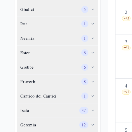
Giudici
5
2
🗝️
3
Rut
1
Neemia
1
3
🗝️
1
Ester
6
Giobbe
6
Proverbi
8
4
🗝️
1
Cantico dei Cantici
1
Isaia
37
Geremia
12
5