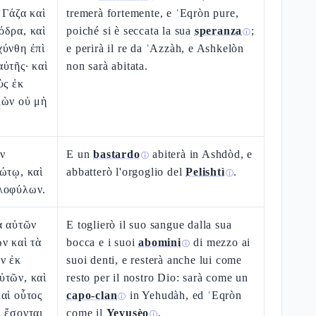
 Γάζα καὶ
tremerà fortemente, e ʿEqròn pure,
όδρα, καὶ
poiché si è seccata la sua
speranza
;
ⓘ
χύνθη ἐπὶ
e perirà il re da ʿAzzàh, e Ashkelòn
ὐτῆς· καὶ
non sarà abitata.
ὺς ἐκ
λὼν οὐ μὴ
ν
E un
bastardo
abiterà in Ashdòd, e
ⓘ
ώτῳ, καὶ
abbatterò l'orgoglio del
Pelishtì
.
ⓘ
λοφύλων.
α αὐτῶν
E toglierò il suo sangue dalla sua
ν καὶ τὰ
bocca e i suoi
abomini
di mezzo ai
ⓘ
ν ἐκ
suoi denti, e resterà anche lui come
ὐτῶν, καὶ
resto per il nostro Dio: sarà come un
αὶ οὗτος
capo-clan
in Yehudàh, ed ʿEqròn
ⓘ
 ἔσονται
come il
Yevusèo
.
ⓘ