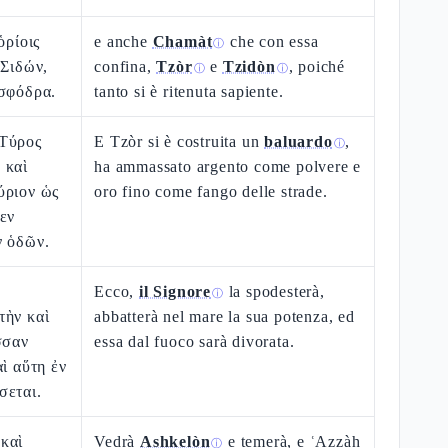
ὁρίοις
e anche
Chamàt
che con essa
ⓘ
 Σιδών,
confina,
Tzòr
e
Tzidòn
, poiché
ⓘ
ⓘ
 σφόδρα.
tanto si è ritenuta sapiente.
 Τύρος
E Tzòr si è costruita un
baluardo
,
ⓘ
 καὶ
ha ammassato argento come polvere e
ύριον ὡς
oro fino come fango delle strade.
εν
ν ὁδῶν.
Ecco,
il Signore
la spodesterà,
ⓘ
τὴν καὶ
abbatterà nel mare la sua potenza, ed
σσαν
essa dal fuoco sarà divorata.
αὶ αὕτη ἐν
σεται.
καὶ
Vedrà
Ashkelòn
e temerà, e ʿAzzàh
ⓘ