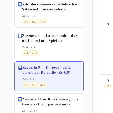
Yehoshùa sommo sacerdote e ha-
Satàn nel processo celeste
Zc 3,1-10
🔗
1
📜
2
🗝️
18
8
Zaccaria 4 — La menorah, i due
unti e «col mio Spirito»
Zc 4,1-14
📜
3
🗝️
19
Zaccaria 9 — il "peso" della
parola e il Re umile (Zc 9,9)
Zc 9,1-17
9
🔗
3
📜
1
🗝️
32
🗝️
3
Zaccaria 11 — Il pastore-segno, i
trenta sicli e il pastore-nulla
Zc 11,1-17