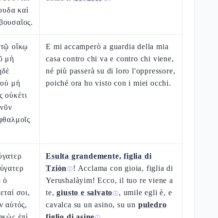
ουδα καὶ
βουσαῖος.
 τῷ οἴκῳ
E mi accamperò a guardia della mia
ῦ μὴ
casa contro chi va e contro chi viene,
ηδὲ
né più passerà su di loro l'oppressore,
 οὐ μὴ
poiché ora ho visto con i miei occhi.
ς οὐκέτι
 νῦν
φθαλμοῖς
ύγατερ
Esulta grandemente, figlia di
θύγατερ
Tziòn
! Acclama con gioia, figlia di
ⓘ
 ὁ
Yerushalàyim! Ecco, il tuo re viene a
εταί σοι,
te,
giusto e salvato
, umile egli è, e
ⓘ
ν αὐτός,
cavalca su un asino, su un
puledro
ηκὼς ἐπὶ
figlio di asine
.
ⓘ