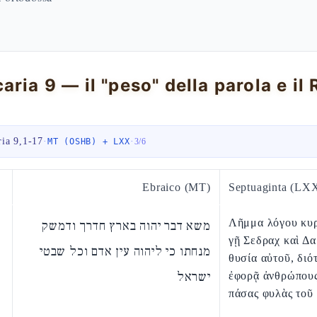
ria 9,1-17
·
·
MT (OSHB) + LXX
3
/
6
Ebraico (MT)
Septuaginta (LX
Λῆμμα λόγου κυρ
משא דבר יהוה בארץ חדרך ודמשק
γῇ Σεδραχ καὶ Δ
מנחתו כי ליהוה עין אדם וכל שבטי
θυσία αὐτοῦ, διότ
ישראל
ἐφορᾷ ἀνθρώπους
πάσας φυλὰς τοῦ