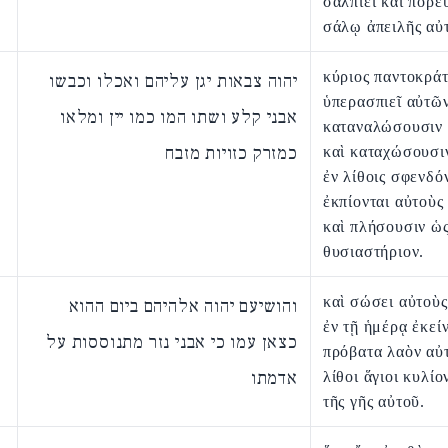
σαλπιεῖ καὶ πορε
σάλῳ ἀπειλῆς αὐ
κύριος παντοκρά
יהוה צבאות יגן עליהם ואכלו וכבשו
ὑπερασπιεῖ αὐτῶν
אבני קלע ושתו המו כמו יין ומלאו
καταναλώσουσιν 
כמזרק כזויות מזבח
καὶ καταχώσουσι
ἐν λίθοις σφενδό
ἐκπίονται αὐτοὺς
καὶ πλήσουσιν ὡς
θυσιαστήριον.
καὶ σώσει αὐτοὺς
והושיעם יהוה אלהיהם ביום ההוא
ἐν τῇ ἡμέρᾳ ἐκεί
כצאן עמו כי אבני נזר מתנוססות על
πρόβατα λαὸν αὐτ
אדמתו
λίθοι ἅγιοι κυλίο
τῆς γῆς αὐτοῦ.