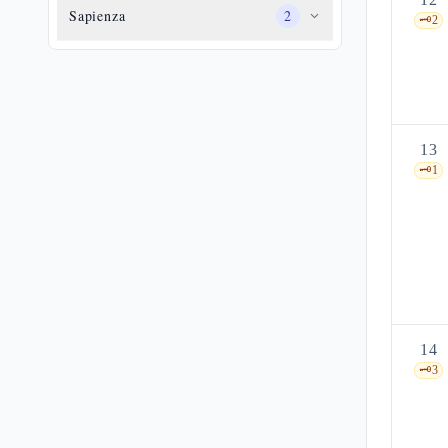
Sapienza
2
🗝️
2
13
🗝️
1
14
🗝️
3