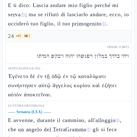
E ti dico: Lascia andare mio figlio perché mi
serva
; ma se rifiuti di lasciarlo andare, ecco, io
ⓘ
ucciderò tuo figlio, il tuo
primogenito
.
ⓘ
24
🗝️
5
🔀
1
EBRAICO (MT)
ויהי בדרך במלון ויפגשהו יהוה ויבקש המיתו
SEPTUAGINTA (LXX)
Ἐγένετο δὲ ἐν τῇ ὁδῷ ἐν τῷ καταλύματι
συνήντησεν αὐτῷ ἄγγελος κυρίου καὶ ἐζήτει
αὐτὸν ἀποκτεῖναι.
LETTURA ORTODOSSA
——
Settanta (LXX)
——
E avvenne, durante il cammino, all'
alloggio
,
ⓘ
che
un angelo del TetraGramma
gli si fece
ⓘ