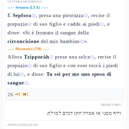
LETTURA ORTODOSSA
——
Settanta (LXX)
——
E
Sepfora
, presa una
pietruzza
, recise il
ⓘ
ⓘ
prepuzio
di suo figlio e
cadde ai piedi
, e
ⓘ
ⓘ
disse: «
Si è fermato il sangue della
circoncisione
del mio bambino
».
ⓘ
——
Masoretico (TM)
——
Allora
Tzipporàh
prese una
selce
, recise il
ⓘ
ⓘ
prepuzio
di suo figlio e con esso
toccò i piedi
ⓘ
di lui
, e disse:
Tu sei per me uno sposo di
ⓘ
sangue
.
ⓘ
26
🗝️
3
🔀
1
EBRAICO (MT)
וירף ממנו אז אמרה חתן דמים למולת
SEPTUAGINTA (LXX)