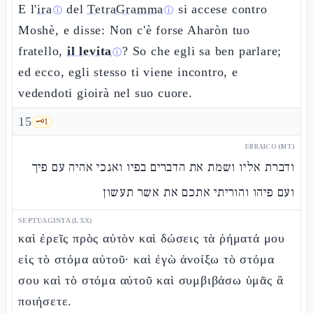
E l'
ira
del
TetraGramma
si accese contro
ⓘ
ⓘ
Moshè, e disse: Non c'è forse Aharòn tuo
fratello,
il levita
? So che egli sa ben parlare;
ⓘ
ed ecco, egli stesso ti viene incontro, e
vedendoti gioirà nel suo cuore.
15
🗝️
1
EBRAICO (MT)
ודברת אליו ושמת את הדברים בפיו ואנכי אהיה עם פיך
ועם פיהו והוריתי אתכם את אשר תעשון
SEPTUAGINTA (LXX)
καὶ ἐρεῖς πρὸς αὐτὸν καὶ δώσεις τὰ ῥήματά μου
εἰς τὸ στόμα αὐτοῦ· καὶ ἐγὼ ἀνοίξω τὸ στόμα
σου καὶ τὸ στόμα αὐτοῦ καὶ συμβιβάσω ὑμᾶς ἃ
ποιήσετε.