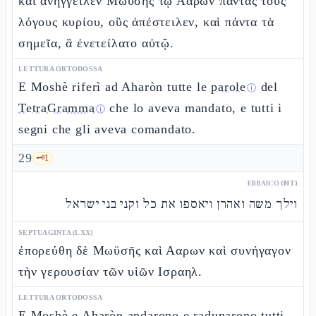
καὶ ἀνήγγειλεν Μωϋσῆς τῷ Ααρων πάντας τοὺς
λόγους κυρίου, οὓς ἀπέστειλεν, καὶ πάντα τὰ
σημεῖα, ἃ ἐνετείλατο αὐτῷ.
LETTURA ORTODOSSA
E Moshè riferì ad Aharòn tutte le
parole
del
ⓘ
TetraGramma
che lo aveva mandato, e tutti i
ⓘ
segni che gli aveva comandato.
29
🗝️
1
EBRAICO (MT)
וילך משה ואהרן ויאספו את כל זקני בני ישראל
SEPTUAGINTA (LXX)
ἐπορεύθη δὲ Μωϋσῆς καὶ Ααρων καὶ συνήγαγον
τὴν γερουσίαν τῶν υἱῶν Ισραηλ.
LETTURA ORTODOSSA
E Moshè e Aharòn andarono e radunarono tutti