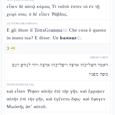
εἶπεν δὲ αὐτῷ κύριος Τί τοῦτό ἐστιν τὸ ἐν τῇ
χειρί σου; ὁ δὲ εἶπεν Ῥάβδος.
LETTURA ORTODOSSA
E gli disse il
TetraGramma
: Che cosa è questo
ⓘ
in mano tua? E disse: Un
bastone
.
ⓘ
3
🗝️
1
EBRAICO (MT)
ויאמר השליכהו ארצה וישליכהו ארצה ויהי לנחש וינס
משה מפניו
SEPTUAGINTA (LXX)
καὶ εἶπεν Ῥῖψον αὐτὴν ἐπὶ τὴν γῆν. καὶ ἔρριψεν
αὐτὴν ἐπὶ τὴν γῆν, καὶ ἐγένετο ὄφις· καὶ ἔφυγεν
Μωϋσῆς ἀπ’ αὐτοῦ.