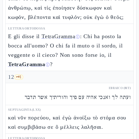
ἀνθρώπῳ, καὶ τίς ἐποίησεν δύσκωφον καὶ
κωφόν, βλέποντα καὶ τυφλόν; οὐκ ἐγὼ ὁ θεός;
LETTURA ORTODOSSA
E gli disse il
TetraGramma
: Chi ha posto la
ⓘ
bocca all'uomo? O chi fa il muto o il sordo, il
veggente o il cieco? Non sono forse io, il
TetraGramma
?
ⓘ
12
🗝️
1
EBRAICO (MT)
ועתה לך ואנכי אהיה עם פיך והוריתיך אשר תדבר
SEPTUAGINTA (LXX)
καὶ νῦν πορεύου, καὶ ἐγὼ ἀνοίξω τὸ στόμα σου
καὶ συμβιβάσω σε ὃ μέλλεις λαλῆσαι.
LETTURA ORTODOSSA