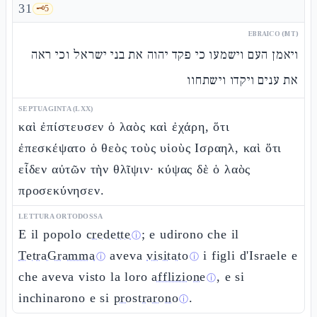
31
🗝️
5
EBRAICO (MT)
ויאמן העם וישמעו כי פקד יהוה את בני ישראל וכי ראה
את ענים ויקדו וישתחוו
SEPTUAGINTA (LXX)
καὶ ἐπίστευσεν ὁ λαὸς καὶ ἐχάρη, ὅτι
ἐπεσκέψατο ὁ θεὸς τοὺς υἱοὺς Ισραηλ, καὶ ὅτι
εἶδεν αὐτῶν τὴν θλῖψιν· κύψας δὲ ὁ λαὸς
προσεκύνησεν.
LETTURA ORTODOSSA
E il popolo
credette
; e udirono che il
ⓘ
TetraGramma
aveva
visitato
i figli d'Israele e
ⓘ
ⓘ
che aveva visto la loro
afflizione
, e si
ⓘ
inchinarono e si
prostrarono
.
ⓘ