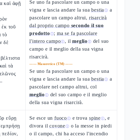
Se uno fa pascolare un campo o una
α καὶ ἀφῇ
vigna e lascia andare la sua
bestia
a
ⓘ
pascolare un campo altrui,
risarcirà
ρὸν
dal proprio campo
secondo il suo
 ἐκ τοῦ
prodotto
;
ma se fa pascolare
 τὸ
ⓘ
l'intero campo
, il
meglio
del suo
ν δὲ
ⓘ
ⓘ
campo e il meglio della sua vigna
risarcirà.
 βέλτιστα
——
Masoretico (TM)
——
καὶ τὰ
Se uno fa pascolare un campo o una
πελῶνος
vigna e lascia andare la sua
bestia
a
ⓘ
 –
pascolare nel campo altrui, col
meglio
del suo campo e il meglio
ⓘ
della sua vigna risarcirà.
ῦρ εὕρῃ
Se esce un
fuoco
e trova
spine
, e
ⓘ
ⓘ
σεμπρήσῃ
divora il
covone
o la messe in piedi
ⓘ
 πεδίον,
o il campo, chi ha acceso l'incendio