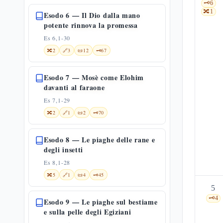
🗝️
6
🔀
1
Esodo 6 — Il Dio dalla mano
potente rinnova la promessa
Es 6,1-30
🔀
2
🔗
3
📜
12
🗝️
67
Esodo 7 — Mosè come Elohim
davanti al faraone
Es 7,1-29
🔀
2
🔗
1
📜
2
🗝️
70
Esodo 8 — Le piaghe delle rane e
degli insetti
Es 8,1-28
🔀
5
🔗
1
📜
4
🗝️
45
5
🗝️
4
Esodo 9 — Le piaghe sul bestiame
e sulla pelle degli Egiziani