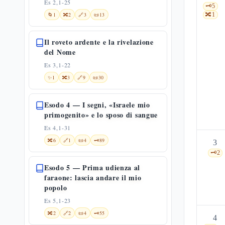
Es 2,1-25
🗝️
5
🌀
1
🔀
2
🔗
3
📜
13
🔀
1
Il roveto ardente e la rivelazione
del Nome
Es 3,1-22
✨
1
🔀
3
🔗
9
📜
30
Esodo 4 — I segni, «Israele mio
primogenito» e lo sposo di sangue
Es 4,1-31
🔀
6
🔗
1
📜
4
🗝️
89
3
🗝️
2
Esodo 5 — Prima udienza al
faraone: lascia andare il mio
popolo
Es 5,1-23
🔀
2
🔗
2
📜
4
🗝️
55
4