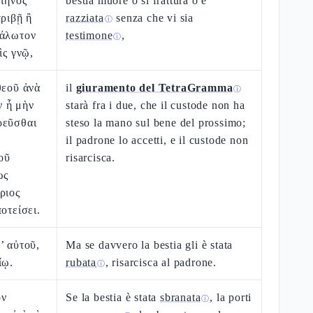
τῆνος
bestia muore o si frattura o è
τριβῇ ἢ
razziata
senza che vi sia
ⓘ
μάλωτον
testimone
,
ⓘ
ὶς γνῷ,
θεοῦ ἀνὰ
il
giuramento del TetraGramma
ⓘ
 ἦ μὴν
starà fra i due, che il custode non ha
ρεῦσθαι
steso la mano sul bene del prossimo;
il padrone lo accetti, e il custode non
οῦ
risarcisca.
ως
ριος
οτείσει.
’ αὐτοῦ,
Ma se davvero la bestia gli è stata
ίῳ.
rubata
, risarcisca al padrone.
ⓘ
ον
Se la bestia è stata
sbranata
, la porti
ⓘ