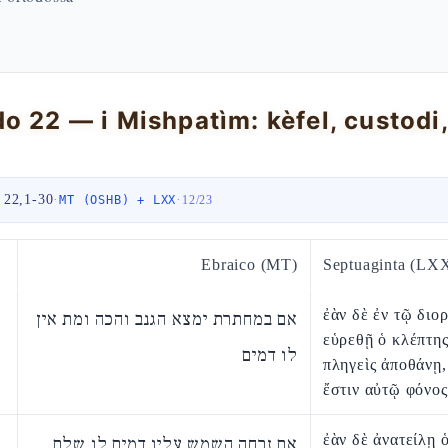
 22,1-30
·
·
MT (OSHB) + LXX
12
/
23
Ebraico (MT)
Septuaginta (LX
ἐὰν δὲ ἐν τῷ διο
אם במחתרת ימצא הגנב והכה ומת אין
εὑρεθῇ ὁ κλέπτης
לו דמים
πληγεὶς ἀποθάνῃ,
ἔστιν αὐτῷ φόνος
ἐὰν δὲ ἀνατείλῃ ὁ
אם זרחה השמש עליו דמים לו שלם