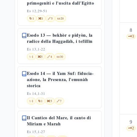
primogeniti e l'uscita dall'Egitto
Es 12,29-51
🌀
1
🔀
1
🔗
5
📜
20
8
Esodo 13 — bekhòr e pidyòn, la
🗝️
3
radice della Haggadàh, i tefillìn
Es 13,1-22
✨
1
🔀
5
🔗
4
📜
30
Esodo 14 — il Yam Suf: fiducia-
azione, la Presenza, l'emunàh
storica
Es 14,1-31
✨
1
🌀
1
🔀
5
🔗
7
Il Cantico del Mare, il canto di
9
Miriam e Marah
🗝️
2
Es 15,1-27