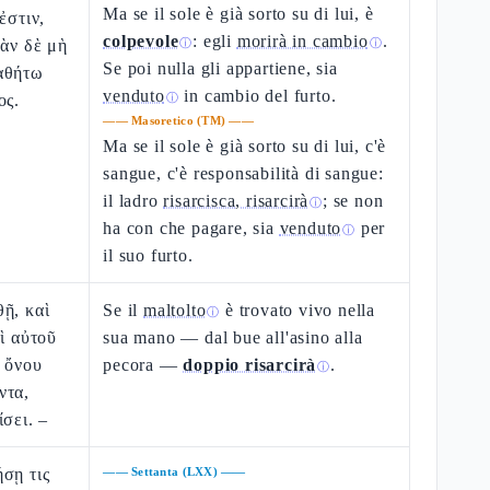
Ma se il sole è già sorto su di lui, è
ἐστιν,
colpevole
: egli
morirà in cambio
.
ἐὰν δὲ μὴ
ⓘ
ⓘ
Se poi nulla gli appartiene, sia
αθήτω
venduto
in cambio del furto.
ος.
ⓘ
——
Masoretico (TM)
——
Ma se il sole è già sorto su di lui, c'è
sangue, c'è responsabilità di sangue:
il ladro
risarcisca, risarcirà
; se non
ⓘ
ha con che pagare, sia
venduto
per
ⓘ
il suo furto.
ῇ, καὶ
Se il
maltolto
è trovato vivo nella
ⓘ
ρὶ αὐτοῦ
sua mano — dal bue all'asino alla
 ὄνου
pecora —
doppio risarcirà
.
ⓘ
ντα,
σει. –
σῃ τις
——
Settanta (LXX)
——