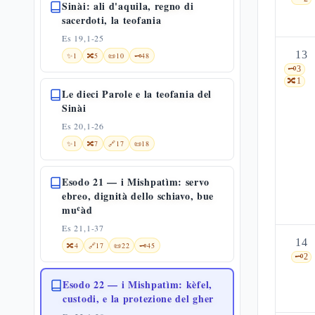
Sinài: ali d'aquila, regno di
sacerdoti, la teofania
Es 19,1-25
13
✨
1
🔀
5
📜
10
🗝️
48
🗝️
3
🔀
1
Le dieci Parole e la teofania del
Sinài
Es 20,1-26
✨
1
🔀
7
🔗
17
📜
18
Esodo 21 — i Mishpatìm: servo
ebreo, dignità dello schiavo, bue
muʿàd
Es 21,1-37
14
🔀
4
🔗
17
📜
22
🗝️
45
🗝️
2
Esodo 22 — i Mishpatìm: kèfel,
custodi, e la protezione del gher