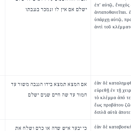
ἐπ’ αὐτῷ, ἔνοχός 
ישלם אם אין לו ונמכר בגנבתו
ἀνταποθανεῖται. 
ὑπάρχῃ αὐτῷ, πρ
ἀντὶ τοῦ κλέμματ
ἐὰν δὲ καταλημφθ
אם המצא תמצא בידו הגנבה משור עד
εὑρεθῇ ἐν τῇ χει
חמור עד שה חיים שנים ישלם
τὸ κλέμμα ἀπό τε
ἕως προβάτου ζῶ
διπλᾶ αὐτὰ ἀποτεί
ἐὰν δὲ καταβοσκή
כי יבער איש שדה או כרם ושלח את