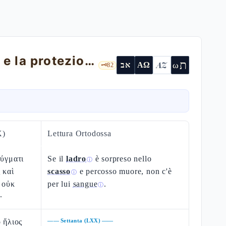
Esodo 22 — i Mishpatìm: kèfel, custodi, e la protezione del gher
ת
AZ
ω
אב
ΑΩ
🗝️
82
X)
Lettura Ortodossa
ρύγματι
Se il
ladro
è sorpreso nello
ⓘ
 καὶ
scasso
e percosso muore, non c'è
ⓘ
 οὐκ
per lui
sangue
.
ⓘ
·
 ἥλιος
——
Settanta (LXX)
——