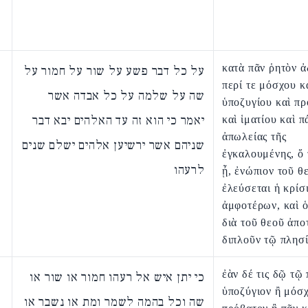
κατὰ πᾶν ῥητὸν 
על כל דבר פשע על שור על חמור על
περί τε μόσχου κ
שה על שלמה על כל אבדה אשר
ὑποζυγίου καὶ π
יאמר כי הוא זה עד האלהים יבא דבר
καὶ ἱματίου καὶ 
ἀπωλείας τῆς
שניהם אשר ירשיען אלהים ישלם שנים
ἐγκαλουμένης, ὅ 
לרעהו
ᾖ, ἐνώπιον τοῦ θ
ἐλεύσεται ἡ κρίσ
ἀμφοτέρων, καὶ 
διὰ τοῦ θεοῦ ἀπο
διπλοῦν τῷ πλησί
ἐὰν δέ τις δῷ τῷ
כי יתן איש אל רעהו חמור או שור או
ὑποζύγιον ἢ μόσ
שה וכל בהמה לשמר ומת או נשבר או