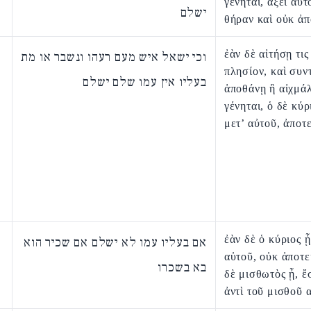
γένηται, ἄξει αὐτ
ישלם
θήραν καὶ οὐκ ἀπ
ἐὰν δὲ αἰτήσῃ τις
וכי ישאל איש מעם רעהו ונשבר או מת
πλησίον, καὶ συν
בעליו אין עמו שלם ישלם
ἀποθάνῃ ἢ αἰχμά
γένηται, ὁ δὲ κύρ
μετ’ αὐτοῦ, ἀποτε
ἐὰν δὲ ὁ κύριος ᾖ
אם בעליו עמו לא ישלם אם שכיר הוא
αὐτοῦ, οὐκ ἀποτε
בא בשכרו
δὲ μισθωτὸς ᾖ, ἔ
ἀντὶ τοῦ μισθοῦ 