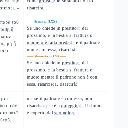
ὸν ἐπὶ τὴν
come
prova
: lo sbranato non lo
ⓘ
οτείσει. –
risarcirà.
 παρὰ τοῦ
——
Settanta (LXX)
——
Se uno chiede in
prestito
dal
τριβῇ ἢ
ⓘ
prossimo, e la bestia
si frattura o
λωτον
muore o è fatta preda
, e il padrone
ιος μὴ ᾖ
ⓘ
non è con essa, risarcirà.
ίσει·
——
Masoretico (TM)
——
Se uno chiede in
prestito
dal
ⓘ
prossimo, e la bestia si frattura o
muore mentre il padrone non è con
essa, risarcisca, risarcirà;
 μετ’
ma se il padrone è con essa, non
ίσει· ἐὰν
risarcisca; se è a
noleggio
, il danno
ⓘ
σται αὐτῷ
è coperto dal
suo nolo
.
ⓘ
αὐτοῦ.