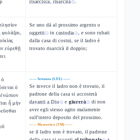
ῦρ
risarcisca, risarcirà
.
ⓘ
 πλησίον
Se uno dà al prossimo argento o
 φυλάξαι,
oggetti
in
custodia
, e sono rubati
ⓘ
ⓘ
οἰκίας
dalla casa di costui, se il ladro è
ὰν εὑρεθῇ
trovato risarcirà il doppio;
σει
 ὁ
——
Settanta (LXX)
——
Se invece il ladro non è trovato, il
ύσεται ὁ
padrone della casa si accosterà
 ἐνώπιον
davanti a Dio
e
giurerà
di non
ῖται ἦ μὴν
ⓘ
ⓘ
aver egli stesso agito malamente
ρεῦσθαι
sull'intero deposito del prossimo.
——
Masoretico (TM)
——
οῦ
se il ladro non è trovato, il padrone
della casa si accosti
al tribunale
a