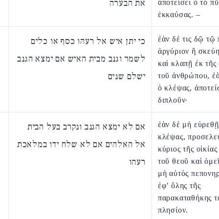
את הבערה
ἀποτείσει ὁ τὸ π
ἐκκαύσας. –
ἐὰν δέ τις δῷ τῷ
כי יתן איש אל רעהו כסף או כלים
ἀργύριον ἢ σκεύη
לשמר וגנב מבית האיש אם ימצא הגנב
καὶ κλαπῇ ἐκ τῆς 
ישלם שנים
τοῦ ἀνθρώπου, ἐ
ὁ κλέψας, ἀποτεί
διπλοῦν·
ἐὰν δὲ μὴ εὑρεθῇ
אם לא ימצא הגנב ונקרב בעל הבית
κλέψας, προσελε
אל האלהים אם לא שלח ידו במלאכת
κύριος τῆς οἰκίας
רעהו
τοῦ θεοῦ καὶ ὀμε
μὴ αὐτὸς πεπονη
ἐφ’ ὅλης τῆς
παρακαταθήκης τ
πλησίον.