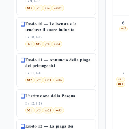
Es 9,1-35
🔀
5
🔗
1
📜
4
🗝️
102
6
Esodo 10 — Le locuste e le
tenebre: il cuore indurito
🗝️
2
Es 10,1-29
🌀
1
🔀
3
🔗
8
📜
14
Esodo 11 — Annuncio della piaga
dei primogeniti
Es 11,1-10
7
🗝️
3
🔀
2
🔗
7
📜
21
🗝️
36
🔀
1
L'istituzione della Pasqua
Es 12,1-28
🔀
1
🔗
5
📜
21
🗝️
55
Esodo 12 — La piaga dei