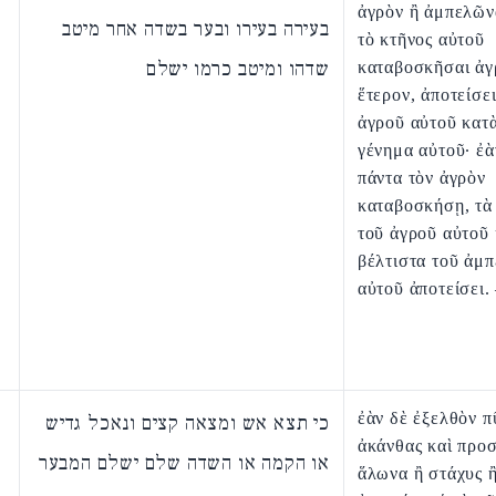
ἀγρὸν ἢ ἀμπελῶν
בעירה בעירו ובער בשדה אחר מיטב
τὸ κτῆνος αὐτοῦ
שדהו ומיטב כרמו ישלם
καταβοσκῆσαι ἀγ
ἕτερον, ἀποτείσει
ἀγροῦ αὐτοῦ κατὰ
γένημα αὐτοῦ· ἐὰ
πάντα τὸν ἀγρὸν
καταβοσκήσῃ, τὰ
τοῦ ἀγροῦ αὐτοῦ 
βέλτιστα τοῦ ἀμ
αὐτοῦ ἀποτείσει.
ἐὰν δὲ ἐξελθὸν π
כי תצא אש ומצאה קצים ונאכל גדיש
ἀκάνθας καὶ προ
או הקמה או השדה שלם ישלם המבער
ἅλωνα ἢ στάχυς ἢ