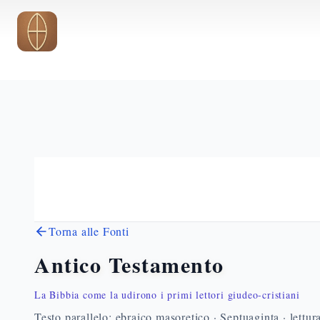
Vai al contenuto principale
Torna alle Fonti
Antico Testamento
La Bibbia come la udirono i primi lettori giudeo-cristiani
Testo parallelo: ebraico masoretico · Septuaginta · lettur