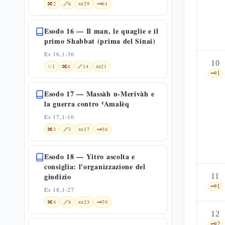
🔀
2
🔗
6
📜
29
🗝️
61
Esodo 16 — Il man, le quaglie e il
primo Shabbat (prima del Sinai)
Es 16,1-36
10
✨
1
🔀
4
🔗
14
📜
21
🗝️
1
Esodo 17 — Massàh u-Merivàh e
la guerra contro ʿAmalèq
Es 17,1-16
🔀
3
🔗
3
📜
17
🗝️
36
Esodo 18 — Yitro ascolta e
consiglia: l'organizzazione del
giudizio
11
🗝️
1
Es 18,1-27
🔀
4
🔗
8
📜
23
🗝️
70
12
🗝️
2