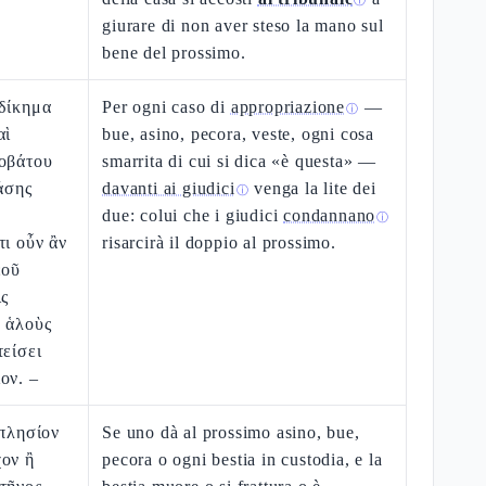
ⓘ
giurare di non aver steso la mano sul
bene del prossimo.
ἀδίκημα
Per ogni caso di
appropriazione
—
ⓘ
αὶ
bue, asino, pecora, veste, ogni cosa
ροβάτου
smarrita di cui si dica «è questa» —
πάσης
davanti ai giudici
venga la lite dei
ⓘ
due: colui che i giudici
condannano
ⓘ
τι οὖν ἂν
risarcirà il doppio al prossimo.
εοῦ
ις
ὁ ἁλοὺς
τείσει
ον. –
 πλησίον
Se uno dà al prossimo asino, bue,
χον ἢ
pecora o ogni bestia in custodia, e la