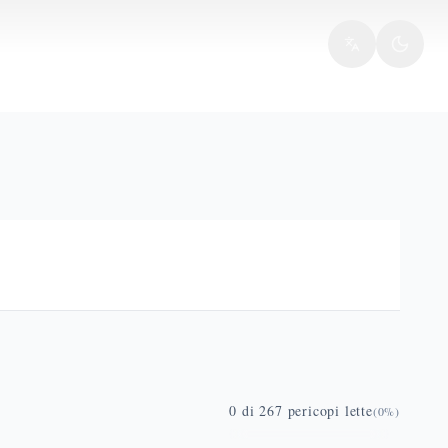
0
di
267
pericopi lette
(
0
%)