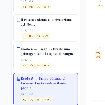
Es 2,1-25
2
🗝️
4
🌀
1
🔀
2
🔗
3
📜
13
Il roveto ardente e la rivelazione
del Nome
Es 3,1-22
✨
1
🔀
3
🔗
9
📜
30
3
Esodo 4 — I segni, «Israele mio
primogenito» e lo sposo di sangue
🗝️
6
📜
1
Es 4,1-31
🔀
6
🔗
1
📜
4
🗝️
89
Esodo 5 — Prima udienza al
faraone: lascia andare il mio
popolo
Es 5,1-23
🔀
2
🔗
2
📜
4
🗝️
55