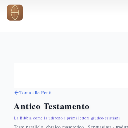
Vai al contenuto principale
Torna alle Fonti
Antico Testamento
La Bibbia come la udirono i primi lettori giudeo-cristiani
Testo parallelo: ebraico masoretico · Septuaginta · traduz