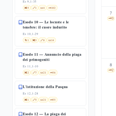
Es 9,1-35
🔀
5
🔗
1
📜
4
🗝️
102
7
🗝️
3
Esodo 10 — Le locuste e le
tenebre: il cuore indurito
Es 10,1-29
🌀
1
🔀
3
🔗
8
📜
14
Esodo 11 — Annuncio della piaga
dei primogeniti
8
Es 11,1-10
🗝️
2
🔀
2
🔗
7
📜
21
🗝️
36
L'istituzione della Pasqua
Es 12,1-28
🔀
1
🔗
5
📜
21
🗝️
55
Esodo 12 — La piaga dei