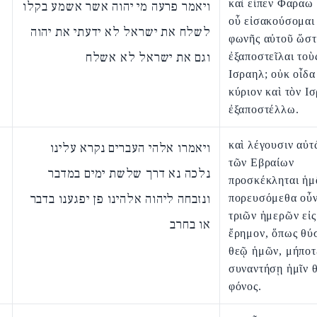
καὶ εἶπεν Φαραω 
ויאמר פרעה מי יהוה אשר אשמע בקלו
οὗ εἰσακούσομαι
לשלח את ישראל לא ידעתי את יהוה
φωνῆς αὐτοῦ ὥστ
וגם את ישראל לא אשלח
ἐξαποστεῖλαι τοὺ
Ισραηλ; οὐκ οἶδα
κύριον καὶ τὸν Ι
ἐξαποστέλλω.
καὶ λέγουσιν αὐ
ויאמרו אלהי העברים נקרא עלינו
τῶν Εβραίων
נלכה נא דרך שלשת ימים במדבר
προσκέκληται ἡμ
ונזבחה ליהוה אלהינו פן יפגענו בדבר
πορευσόμεθα οὖν
τριῶν ἡμερῶν εἰς
או בחרב
ἔρημον, ὅπως θύ
θεῷ ἡμῶν, μήποτ
συναντήσῃ ἡμῖν 
φόνος.