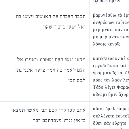
τῷ θεῷ ἡμῶν.
βαρυνέσθω τὰ ἔρ
תכבד העבדה על האנשים ויעשו בה
ἀνθρώπων τούτων
ואל ישעו בדברי שקר
μεριμνάτωσαν τα
μὴ μεριμνάτωσαν
λόγοις κενοῖς.
κατέσπευδον δὲ α
ויצאו נגשי העם ושטריו ויאמרו אל
ἐργοδιῶκται καὶ 
העם לאמר כה אמר פרעה אינני נתן
γραμματεῖς καὶ ἔ
לכם תבן
πρὸς τὸν λαὸν λέ
Τάδε λέγει Φαρα
δίδωμι ὑμῖν ἄχυρ
αὐτοὶ ὑμεῖς πορε
אתם לכו קחו לכם תבן מאשר תמצאו
συλλέγετε ἑαυτοῖ
כי אין נגרע מעבדתכם דבר
ὅθεν ἐὰν εὕρητε,