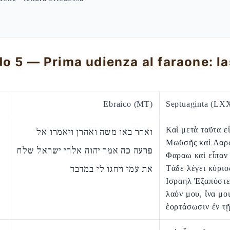
Ebraico (MT)
Septuaginta (LX
Καὶ μετὰ ταῦτα ε
ואחר באו משה ואהרן ויאמרו אל
Μωϋσῆς καὶ Ααρ
פרעה כה אמר יהוה אלהי ישראל שלח
Φαραω καὶ εἶπαν
את עמי ויחגו לי במדבר
Τάδε λέγει κύριο
Ισραηλ Ἐξαπόστε
λαόν μου, ἵνα μο
ἑορτάσωσιν ἐν τ