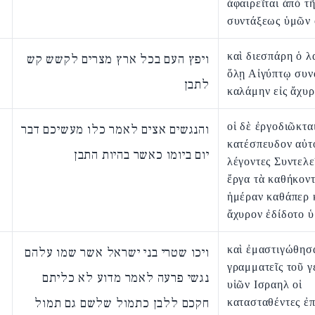
ἀφαιρεῖται ἀπὸ τῆ
συντάξεως ὑμῶν 
καὶ διεσπάρη ὁ λ
ויפץ העם בכל ארץ מצרים לקשש קש
ὅλῃ Αἰγύπτῳ συν
לתבן
καλάμην εἰς ἄχυρ
οἱ δὲ ἐργοδιῶκτα
והנגשים אצים לאמר כלו מעשיכם דבר
κατέσπευδον αὐτ
יום ביומו כאשר בהיות התבן
λέγοντες Συντελε
ἔργα τὰ καθήκοντ
ἡμέραν καθάπερ κ
ἄχυρον ἐδίδοτο ὑ
καὶ ἐμαστιγώθησ
ויכו שטרי בני ישראל אשר שמו עלהם
γραμματεῖς τοῦ γ
נגשי פרעה לאמר מדוע לא כליתם
υἱῶν Ισραηλ οἱ
חקכם ללבן כתמול שלשם גם תמול
κατασταθέντες ἐπ