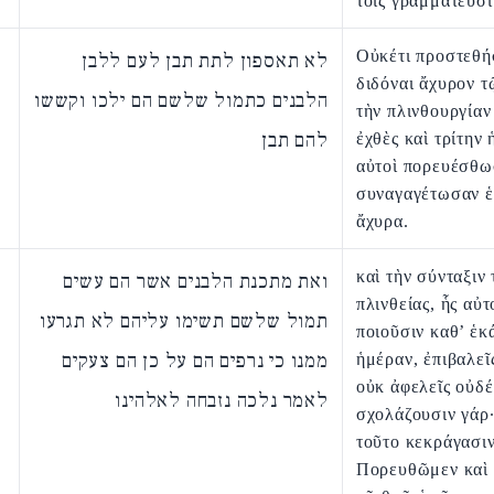
τοῖς γραμματεῦσ
Οὐκέτι προστεθή
לא תאספון לתת תבן לעם ללבן
διδόναι ἄχυρον τ
הלבנים כתמול שלשם הם ילכו וקששו
τὴν πλινθουργία
להם תבן
ἐχθὲς καὶ τρίτην 
αὐτοὶ πορευέσθω
συναγαγέτωσαν ἑ
ἄχυρα.
καὶ τὴν σύνταξιν 
ואת מתכנת הלבנים אשר הם עשים
πλινθείας, ἧς αὐτ
תמול שלשם תשימו עליהם לא תגרעו
ποιοῦσιν καθ’ ἑκ
ממנו כי נרפים הם על כן הם צעקים
ἡμέραν, ἐπιβαλεῖς
οὐκ ἀφελεῖς οὐδέ
לאמר נלכה נזבחה לאלהינו
σχολάζουσιν γάρ·
τοῦτο κεκράγασιν
Πορευθῶμεν καὶ