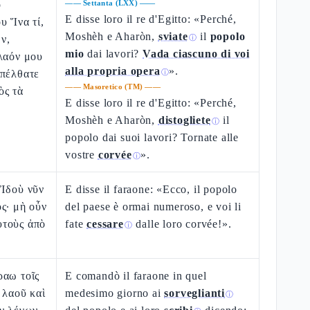
ὁ
——
Settanta (LXX)
——
E disse loro il re d'Egitto: «Perché,
υ Ἵνα τί,
Moshèh e Aharòn,
sviate
il
popolo
ν,
ⓘ
mio
dai lavori?
Vada ciascuno di voi
λαόν μου
alla propria opera
».
ἀπέλθατε
ⓘ
——
Masoretico (TM)
——
ὸς τὰ
E disse loro il re d'Egitto: «Perché,
Moshèh e Aharòn,
distogliete
il
ⓘ
popolo dai suoi lavori? Tornate alle
vostre
corvée
».
ⓘ
 Ἰδοὺ νῦν
E disse il faraone: «Ecco, il popolo
ς· μὴ οὖν
del paese è ormai numeroso, e voi li
τοὺς ἀπὸ
fate
cessare
dalle loro corvée!».
ⓘ
ραω τοῖς
E comandò il faraone in quel
 λαοῦ καὶ
medesimo giorno ai
sorveglianti
ⓘ