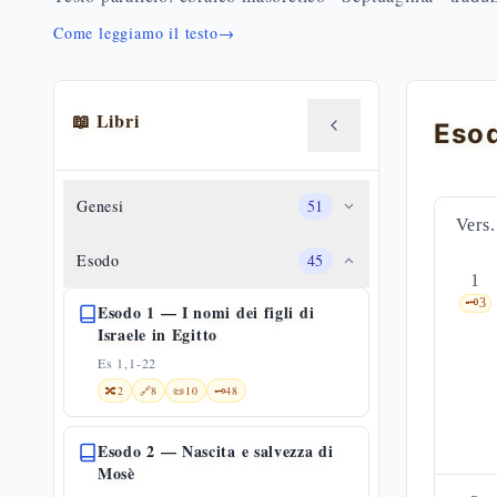
Come leggiamo il testo
→
📖 Libri
Genesi
51
Vers.
Esodo
45
1
🗝️
3
Esodo 1 — I nomi dei figli di
Israele in Egitto
Es 1,1-22
🔀
2
🔗
8
📜
10
🗝️
48
Esodo 2 — Nascita e salvezza di
Mosè