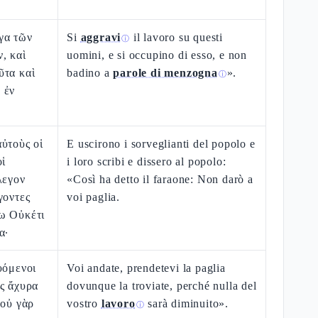
γα τῶν
Si
aggravi
il lavoro su questi
ⓘ
, καὶ
uomini, e si occupino di esso, e non
ῦτα καὶ
badino a
parole di menzogna
».
ⓘ
 ἐν
ὐτοὺς οἱ
E uscirono i sorveglianti del popolo e
οἱ
i loro scribi e dissero al popolo:
λεγον
«Così ha detto il faraone: Non darò a
γοντες
voi paglia.
ω Οὐκέτι
α·
υόμενοι
Voi andate, prendetevi la paglia
ς ἄχυρα
dovunque la troviate, perché nulla del
 οὐ γὰρ
vostro
lavoro
sarà diminuito».
ⓘ