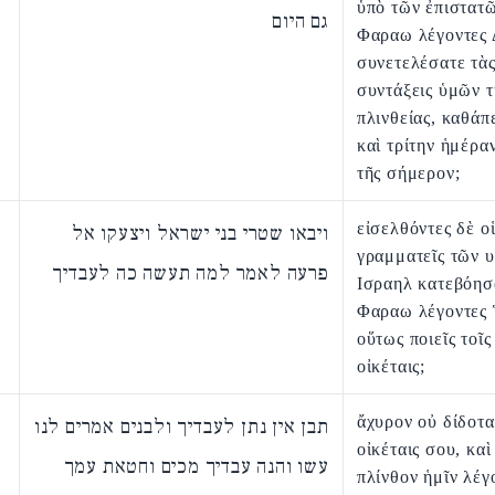
ὑπὸ τῶν ἐπιστατ
גם היום
Φαραω λέγοντες Δ
συνετελέσατε τὰ
συντάξεις ὑμῶν τ
πλινθείας, καθάπ
καὶ τρίτην ἡμέραν
τῆς σήμερον;
εἰσελθόντες δὲ ο
ויבאו שטרי בני ישראל ויצעקו אל
γραμματεῖς τῶν 
פרעה לאמר למה תעשה כה לעבדיך
Ισραηλ κατεβόησ
Φαραω λέγοντες 
οὕτως ποιεῖς τοῖς
οἰκέταις;
ἄχυρον οὐ δίδοται
תבן אין נתן לעבדיך ולבנים אמרים לנו
οἰκέταις σου, καὶ
עשו והנה עבדיך מכים וחטאת עמך
πλίνθον ἡμῖν λέγ