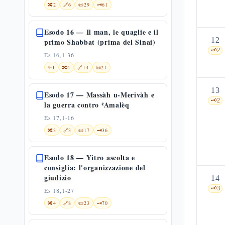
🔀
2
🔗
6
📜
29
🗝️
61
Esodo 16 — Il man, le quaglie e il
12
primo Shabbat (prima del Sinai)
🗝️
2
Es 16,1-36
✨
1
🔀
4
🔗
14
📜
21
13
Esodo 17 — Massàh u-Merivàh e
🗝️
2
la guerra contro ʿAmalèq
Es 17,1-16
🔀
3
🔗
3
📜
17
🗝️
36
Esodo 18 — Yitro ascolta e
consiglia: l'organizzazione del
giudizio
14
🗝️
3
Es 18,1-27
🔀
4
🔗
8
📜
23
🗝️
70