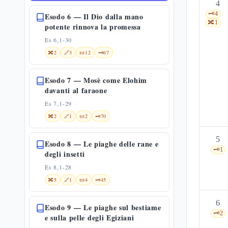
4
🗝️
4
Esodo 6 — Il Dio dalla mano
🔀
1
potente rinnova la promessa
Es 6,1-30
🔀
2
🔗
3
📜
12
🗝️
67
Esodo 7 — Mosè come Elohim
davanti al faraone
Es 7,1-29
🔀
2
🔗
1
📜
2
🗝️
70
5
Esodo 8 — Le piaghe delle rane e
🗝️
1
degli insetti
Es 8,1-28
🔀
5
🔗
1
📜
4
🗝️
45
6
Esodo 9 — Le piaghe sul bestiame
🗝️
2
e sulla pelle degli Egiziani