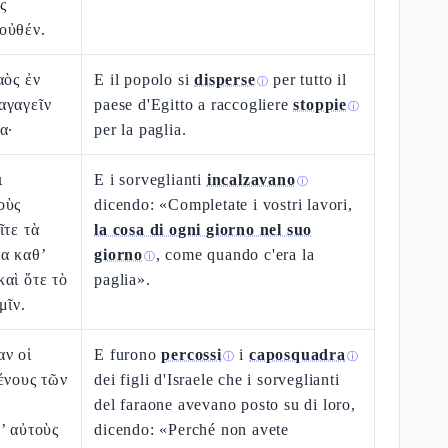
ς
οὐθέν.
αὸς ἐν
E il popolo si
disperse
per tutto il
ⓘ
αγαγεῖν
paese d'Egitto a raccogliere
stoppie
ⓘ
α·
per la paglia.
ι
E i sorveglianti
incalzavano
ⓘ
οὺς
dicendo: «Completate i vostri lavori,
ῖτε τὰ
la cosa di ogni giorno nel suo
α καθ’
giorno
, come quando c'era la
ⓘ
αὶ ὅτε τὸ
paglia».
μῖν.
αν οἱ
E furono
percossi
i
caposquadra
ⓘ
ⓘ
ένους τῶν
dei figli d'Israele che i sorveglianti
del faraone avevano posto su di loro,
’ αὐτοὺς
dicendo: «Perché non avete