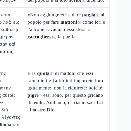
ιν λέγων
del popolo e ai loro
scribi
dicendo:
ⓘ
σεται
«Non aggiungerete a dare
paglia
al
ⓘ
ῷ λαῷ εἰς
popolo per fare
mattoni
come ieri e
ⓘ
ν καθάπερ
l'altro ieri; vadano essi stessi a
ἡμέραν·
raccogliersi
la paglia.
ⓘ
σαν καὶ
αυτοῖς
τῆς
E la
quota
di mattoni che essi
ⓘ
οὶ
fanno ieri e l'altro ieri imporrete loro
άστην
ugualmente, non la ridurrete; poiché
 αὐτοῖς,
pigri
essi sono, per questo gridano
ⓘ
ν·
dicendo: Andiamo, offriamo sacrifici
 διὰ
al nostro Dio.
 λέγοντες
 θύσωμεν