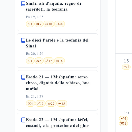
Sinài: ali d'aquila, regno di
sacerdoti, la teofania
Es 19,1-25
✨
1
🔀
5
📜
10
🗝️
48
Le dieci Parole e la teofania del
Sinài
Es 20,1-26
15
✨
1
🔀
7
🔗
17
📜
18
🗝️
1
Esodo 21 — i Mishpatìm: servo
ebreo, dignità dello schiavo, bue
muʿàd
Es 21,1-37
🔀
4
🔗
17
📜
22
🗝️
45
16
Esodo 22 — i Mishpatìm: kèfel,
🗝️
4
🔀
1
custodi, e la protezione del gher