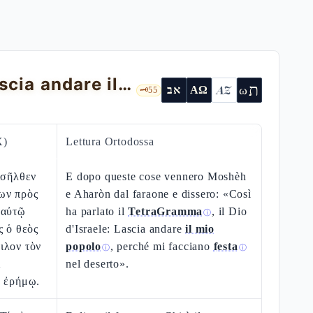
Esodo 5 — Prima udienza al faraone: lascia andare il mio popolo
ת
AZ
ω
אב
ΑΩ
🗝️
55
X)
Lettura Ortodossa
ἰσῆλθεν
E dopo queste cose vennero Moshèh
ων πρὸς
e Aharòn dal faraone e dissero: «Così
 αὐτῷ
ha parlato il
TetraGramma
, il Dio
ⓘ
ς ὁ θεὸς
d'Israele: Lascia andare
il mio
ιλον τὸν
popolo
, perché mi facciano
festa
ⓘ
ⓘ
ι
nel deserto».
ῇ ἐρήμῳ.