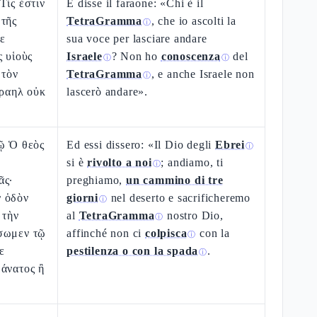
Τίς ἐστιν
E disse il faraone: «Chi è il
 τῆς
TetraGramma
, che io ascolti la
ⓘ
ε
sua voce per lasciare andare
ς υἱοὺς
Israele
? Non ho
conoscenza
del
ⓘ
ⓘ
 τὸν
TetraGramma
, e anche Israele non
ⓘ
σραηλ οὐκ
lascerò andare».
τῷ Ὁ θεὸς
Ed essi dissero: «Il Dio degli
Ebrei
ⓘ
si è
rivolto a noi
; andiamo, ti
ⓘ
ᾶς·
preghiamo,
un cammino di tre
 ὁδὸν
giorni
nel deserto e sacrificheremo
ⓘ
 τὴν
al
TetraGramma
nostro Dio,
ⓘ
σωμεν τῷ
affinché non ci
colpisca
con la
ⓘ
ε
pestilenza o con la spada
.
ⓘ
θάνατος ἢ