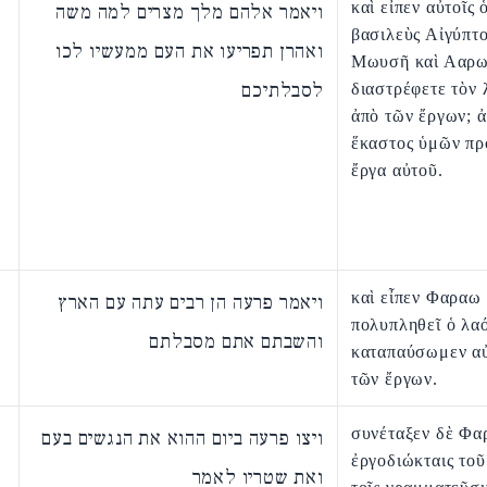
καὶ εἶπεν αὐτοῖς 
ויאמר אלהם מלך מצרים למה משה
βασιλεὺς Αἰγύπτο
ואהרן תפריעו את העם ממעשיו לכו
Μωυσῆ καὶ Ααρω
לסבלתיכם
διαστρέφετε τὸν 
ἀπὸ τῶν ἔργων; 
ἕκαστος ὑμῶν πρ
ἔργα αὐτοῦ.
καὶ εἶπεν Φαραω
ויאמר פרעה הן רבים עתה עם הארץ
πολυπληθεῖ ὁ λαό
והשבתם אתם מסבלתם
καταπαύσωμεν αὐ
τῶν ἔργων.
συνέταξεν δὲ Φα
ויצו פרעה ביום ההוא את הנגשים בעם
ἐργοδιώκταις τοῦ
ואת שטריו לאמר