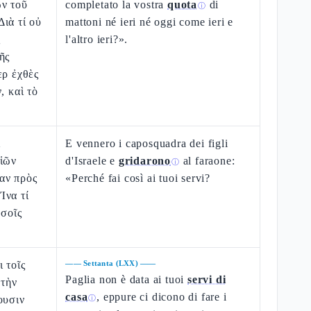
ῶν τοῦ
completato la vostra
quota
di
ⓘ
ιὰ τί οὐ
mattoni né ieri né oggi come ieri e
ς
l'altro ieri?».
ῆς
ερ ἐχθὲς
, καὶ τὸ
ἱ
E vennero i caposquadra dei figli
υἱῶν
d'Israele e
gridarono
al faraone:
ⓘ
αν πρὸς
«Perché fai così ai tuoi servi?
Ἵνα τί
 σοῖς
 τοῖς
——
Settanta (LXX)
——
Paglia non è data ai tuoi
servi di
 τὴν
casa
, eppure ci dicono di fare i
ουσιν
ⓘ