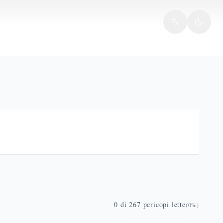
0
di
267
pericopi lette
(
0
%)