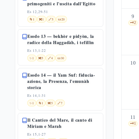
primogeniti e l'uscita dall'Egitto
Es 12,29-51
9
🌀
1
🔀
1
🔗
5
📜
20
🗝️
2
Esodo 13 — bekhòr e pidyòn, la
radice della Haggadàh, i tefillìn
Es 13,1-22
✨
1
🔀
5
🔗
4
📜
30
10
Esodo 14 — il Yam Suf: fiducia-
azione, la Presenza, l'emunàh
storica
Es 14,1-31
✨
1
🌀
1
🔀
5
🔗
7
11
Il Cantico del Mare, il canto di
🗝️
1
Miriam e Marah
Es 15,1-27