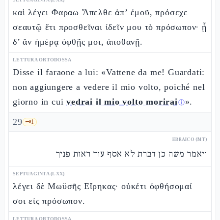
καὶ λέγει Φαραω Ἄπελθε ἀπ’ ἐμοῦ, πρόσεχε
σεαυτῷ ἔτι προσθεῖναι ἰδεῖν μου τὸ πρόσωπον· ᾗ
δ’ ἂν ἡμέρᾳ ὀφθῇς μοι, ἀποθανῇ.
LETTURA ORTODOSSA
Disse il faraone a lui: «Vattene da me! Guardati:
non aggiungere a vedere il mio volto, poiché nel
giorno in cui
vedrai il mio volto morirai
».
ⓘ
29
🗝️
1
EBRAICO (MT)
ויאמר משה כן דברת לא אסף עוד ראות פניך
SEPTUAGINTA (LXX)
λέγει δὲ Μωϋσῆς Εἴρηκας· οὐκέτι ὀφθήσομαί
σοι εἰς πρόσωπον.
LETTURA ORTODOSSA