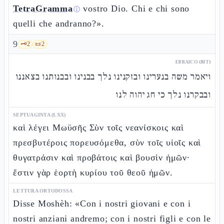
TetraGramma
vostro Dio. Chi e chi sono
ⓘ
quelli che andranno?».
9
🗝️
2
📜
2
EBRAICO (MT)
ויאמר משה בנערינו ובזקנינו נלך בבנינו ובבנותנו בצאננו
ובבקרנו נלך כי חג יהוה לנו
SEPTUAGINTA (LXX)
καὶ λέγει Μωϋσῆς Σὺν τοῖς νεανίσκοις καὶ
πρεσβυτέροις πορευσόμεθα, σὺν τοῖς υἱοῖς καὶ
θυγατράσιν καὶ προβάτοις καὶ βουσὶν ἡμῶν·
ἔστιν γὰρ ἑορτὴ κυρίου τοῦ θεοῦ ἡμῶν.
LETTURA ORTODOSSA
Disse Moshèh: «Con i nostri giovani e con i
nostri anziani andremo; con i nostri figli e con le