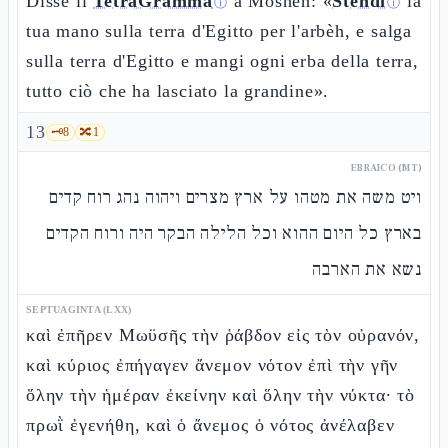
Disse il
TetraGramma
a Moshèh: «
Stendi
la
ⓘ
ⓘ
tua mano sulla terra d'Egitto per l'arbèh, e salga
sulla terra d'Egitto e mangi ogni erba della terra,
tutto ciò che ha lasciato la grandine».
13
🗝️
8
🔀
1
EBRAICO (MT)
ויט משה את מטהו על ארץ מצרים ויהוה נהג רוח קדים
בארץ כל היום ההוא וכל הלילה הבקר היה ורוח הקדים
נשא את הארבה
SEPTUAGINTA (LXX)
καὶ ἐπῆρεν Μωϋσῆς τὴν ῥάβδον εἰς τὸν οὐρανόν,
καὶ κύριος ἐπήγαγεν ἄνεμον νότον ἐπὶ τὴν γῆν
ὅλην τὴν ἡμέραν ἐκείνην καὶ ὅλην τὴν νύκτα· τὸ
πρωῒ ἐγενήθη, καὶ ὁ ἄνεμος ὁ νότος ἀνέλαβεν