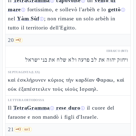
Il
TetraGramma
capovolse
un
vento di
ⓘ
ⓘ
mare
fortissimo, e sollevò l'arbèh e lo
gettò
ⓘ
ⓘ
nel
Yàm Sùf
; non rimase un solo arbèh in
ⓘ
tutto il territorio dell'Egitto.
20
🗝️
2
EBRAICO (MT)
ויחזק יהוה את לב פרעה ולא שלח את בני ישראל
SEPTUAGINTA (LXX)
καὶ ἐσκλήρυνεν κύριος τὴν καρδίαν Φαραω, καὶ
οὐκ ἐξαπέστειλεν τοὺς υἱοὺς Ισραηλ.
LETTURA ORTODOSSA
Il
TetraGramma
rese duro
il cuore del
ⓘ
ⓘ
faraone e non mandò i figli d'Israele.
21
🗝️
3
📜
1