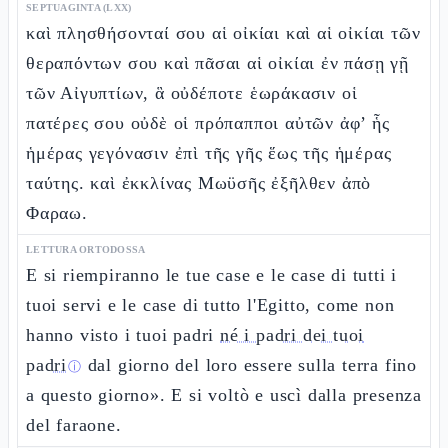
SEPTUAGINTA (LXX)
καὶ πλησθήσονταί σου αἱ οἰκίαι καὶ αἱ οἰκίαι τῶν
θεραπόντων σου καὶ πᾶσαι αἱ οἰκίαι ἐν πάσῃ γῇ
τῶν Αἰγυπτίων, ἃ οὐδέποτε ἑωράκασιν οἱ
πατέρες σου οὐδὲ οἱ πρόπαπποι αὐτῶν ἀφ’ ἧς
ἡμέρας γεγόνασιν ἐπὶ τῆς γῆς ἕως τῆς ἡμέρας
ταύτης. καὶ ἐκκλίνας Μωϋσῆς ἐξῆλθεν ἀπὸ
Φαραω.
LETTURA ORTODOSSA
E si riempiranno le tue case e le case di tutti i
tuoi servi e le case di tutto l'Egitto, come non
hanno visto i tuoi padri
né i padri dei tuoi
padri
dal giorno del loro essere sulla terra fino
ⓘ
a questo giorno». E si voltò e uscì dalla presenza
del faraone.