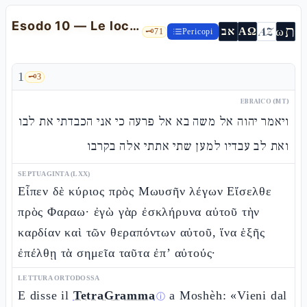
Esodo 10 — Le locuste e le tenebre: il cuore indurito
ת
AZ
ω
אב
ΑΩ
🗝️
71
Pericopi
1
🗝️
3
EBRAICO (MT)
ויאמר יהוה אל משה בא אל פרעה כי אני הכבדתי את לבו
ואת לב עבדיו למען שתי אתתי אלה בקרבו
SEPTUAGINTA (LXX)
Εἶπεν δὲ κύριος πρὸς Μωυσῆν λέγων Εἴσελθε
πρὸς Φαραω· ἐγὼ γὰρ ἐσκλήρυνα αὐτοῦ τὴν
καρδίαν καὶ τῶν θεραπόντων αὐτοῦ, ἵνα ἑξῆς
ἐπέλθῃ τὰ σημεῖα ταῦτα ἐπ’ αὐτούς·
LETTURA ORTODOSSA
E disse il
TetraGramma
a Moshèh: «Vieni dal
ⓘ