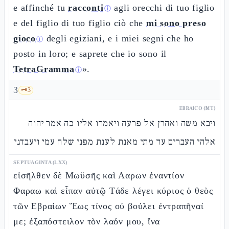
e affinché tu
racconti
agli orecchi di tuo figlio
ⓘ
e del figlio di tuo figlio ciò che
mi sono preso
gioco
degli egiziani, e i miei segni che ho
ⓘ
posto in loro; e saprete che io sono il
TetraGramma
».
ⓘ
3
🗝️
3
EBRAICO (MT)
ויבא משה ואהרן אל פרעה ויאמרו אליו כה אמר יהוה
אלהי העברים עד מתי מאנת לענת מפני שלח עמי ויעבדני
SEPTUAGINTA (LXX)
εἰσῆλθεν δὲ Μωϋσῆς καὶ Ααρων ἐναντίον
Φαραω καὶ εἶπαν αὐτῷ Τάδε λέγει κύριος ὁ θεὸς
τῶν Εβραίων Ἕως τίνος οὐ βούλει ἐντραπῆναί
με; ἐξαπόστειλον τὸν λαόν μου, ἵνα