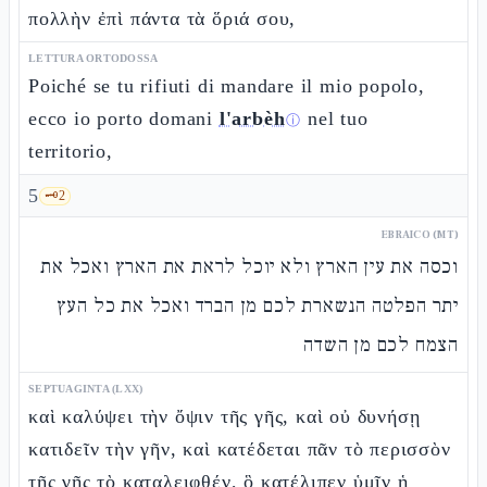
πολλὴν ἐπὶ πάντα τὰ ὅριά σου,
LETTURA ORTODOSSA
Poiché se tu rifiuti di mandare il mio popolo,
ecco io porto domani
l'arbèh
nel tuo
ⓘ
territorio,
5
🗝️
2
EBRAICO (MT)
וכסה את עין הארץ ולא יוכל לראת את הארץ ואכל את
יתר הפלטה הנשארת לכם מן הברד ואכל את כל העץ
הצמח לכם מן השדה
SEPTUAGINTA (LXX)
καὶ καλύψει τὴν ὄψιν τῆς γῆς, καὶ οὐ δυνήσῃ
κατιδεῖν τὴν γῆν, καὶ κατέδεται πᾶν τὸ περισσὸν
τῆς γῆς τὸ καταλειφθέν, ὃ κατέλιπεν ὑμῖν ἡ