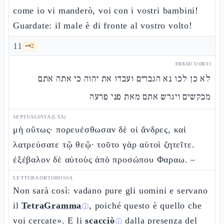
come io vi manderò, voi con i vostri bambini!
Guardate: il male è di fronte al vostro volto!
11
🗝️
2
EBRAICO (MT)
לא כן לכו נא הגברים ועבדו את יהוה כי אתה אתם
מבקשים ויגרש אתם מאת פני פרעה
SEPTUAGINTA (LXX)
μὴ οὕτως· πορευέσθωσαν δὲ οἱ ἄνδρες, καὶ
λατρεύσατε τῷ θεῷ· τοῦτο γὰρ αὐτοὶ ζητεῖτε.
ἐξέβαλον δὲ αὐτοὺς ἀπὸ προσώπου Φαραω. –
LETTURA ORTODOSSA
Non sarà così: vadano pure gli uomini e servano
il
TetraGramma
, poiché questo è quello che
ⓘ
voi cercate». E li
scacciò
dalla presenza del
ⓘ