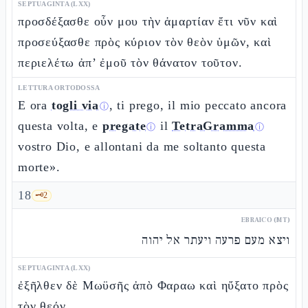
SEPTUAGINTA (LXX)
προσδέξασθε οὖν μου τὴν ἁμαρτίαν ἔτι νῦν καὶ
προσεύξασθε πρὸς κύριον τὸν θεὸν ὑμῶν, καὶ
περιελέτω ἀπ’ ἐμοῦ τὸν θάνατον τοῦτον.
LETTURA ORTODOSSA
E ora
togli via
, ti prego, il mio peccato ancora
ⓘ
questa volta, e
pregate
il
TetraGramma
ⓘ
ⓘ
vostro Dio, e allontani da me soltanto questa
morte».
18
🗝️
2
EBRAICO (MT)
ויצא מעם פרעה ויעתר אל יהוה
SEPTUAGINTA (LXX)
ἐξῆλθεν δὲ Μωϋσῆς ἀπὸ Φαραω καὶ ηὔξατο πρὸς
τὸν θεόν.