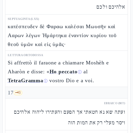
אלהיכם ולכם
SEPTUAGINTA (LXX)
κατέσπευδεν δὲ Φαραω καλέσαι Μωυσῆν καὶ
Ααρων λέγων Ἡμάρτηκα ἐναντίον κυρίου τοῦ
θεοῦ ὑμῶν καὶ εἰς ὑμᾶς·
LETTURA ORTODOSSA
Si affrettò il faraone a chiamare Moshèh e
Aharòn e disse: «
Ho peccato
al
ⓘ
TetraGramma
vostro Dio e a voi.
ⓘ
17
🗝️
3
EBRAICO (MT)
ועתה שא נא חטאתי אך הפעם והעתירו ליהוה אלהיכם
ויסר מעלי רק את המות הזה