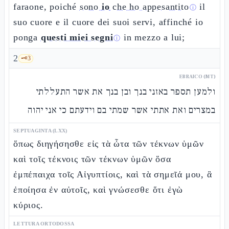
faraone, poiché
sono
io
che ho appesantito
il
ⓘ
suo cuore e il cuore dei suoi servi, affinché io
ponga
questi miei segni
in mezzo a lui;
ⓘ
2
🗝️
3
EBRAICO (MT)
ולמען תספר באזני בנך ובן בנך את אשר התעללתי
במצרים ואת אתתי אשר שמתי בם וידעתם כי אני יהוה
SEPTUAGINTA (LXX)
ὅπως διηγήσησθε εἰς τὰ ὦτα τῶν τέκνων ὑμῶν
καὶ τοῖς τέκνοις τῶν τέκνων ὑμῶν ὅσα
ἐμπέπαιχα τοῖς Αἰγυπτίοις, καὶ τὰ σημεῖά μου, ἃ
ἐποίησα ἐν αὐτοῖς, καὶ γνώσεσθε ὅτι ἐγὼ
κύριος.
LETTURA ORTODOSSA