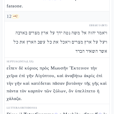
faraone.
12
🗝️
2
EBRAICO (MT)
ויאמר יהוה אל משה נטה ידך על ארץ מצרים בארבה
ויעל על ארץ מצרים ויאכל את כל עשב הארץ את כל
אשר השאיר הברד
SEPTUAGINTA (LXX)
εἶπεν δὲ κύριος πρὸς Μωυσῆν Ἔκτεινον τὴν
χεῖρα ἐπὶ γῆν Αἰγύπτου, καὶ ἀναβήτω ἀκρὶς ἐπὶ
τὴν γῆν καὶ κατέδεται πᾶσαν βοτάνην τῆς γῆς καὶ
πάντα τὸν καρπὸν τῶν ξύλων, ὃν ὑπελίπετο ἡ
χάλαζα.
LETTURA ORTODOSSA