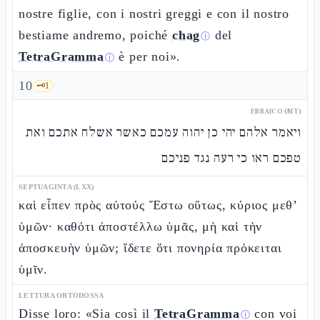
nostre figlie, con i nostri greggi e con il nostro
bestiame andremo, poiché
chag
del
ⓘ
TetraGramma
è per noi».
ⓘ
10
🗝️
1
EBRAICO (MT)
ויאמר אלהם יהי כן יהוה עמכם כאשר אשלח אתכם ואת
טפכם ראו כי רעה נגד פניכם
SEPTUAGINTA (LXX)
καὶ εἶπεν πρὸς αὐτούς Ἔστω οὕτως, κύριος μεθ’
ὑμῶν· καθότι ἀποστέλλω ὑμᾶς, μὴ καὶ τὴν
ἀποσκευὴν ὑμῶν; ἴδετε ὅτι πονηρία πρόκειται
ὑμῖν.
LETTURA ORTODOSSA
Disse loro: «Sia così il
TetraGramma
con voi
ⓘ