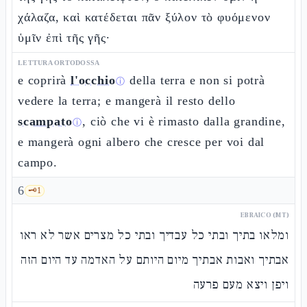
χάλαζα, καὶ κατέδεται πᾶν ξύλον τὸ φυόμενον
ὑμῖν ἐπὶ τῆς γῆς·
LETTURA ORTODOSSA
e coprirà
l'occhio
della terra e non si potrà
ⓘ
vedere la terra; e mangerà il resto dello
scampato
, ciò che vi è rimasto dalla grandine,
ⓘ
e mangerà ogni albero che cresce per voi dal
campo.
6
🗝️
1
EBRAICO (MT)
ומלאו בתיך ובתי כל עבדיך ובתי כל מצרים אשר לא ראו
אבתיך ואבות אבתיך מיום היותם על האדמה עד היום הזה
ויפן ויצא מעם פרעה