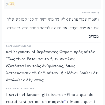
7
🗝️
2
EBRAICO (MT)
ויאמרו עבדי פרעה אליו עד מתי יהיה זה לנו למוקש שלח
את האנשים ויעבדו את יהוה אלהיהם הטרם תדע כי אבדה
מצרים
SEPTUAGINTA (LXX)
καὶ λέγουσιν οἱ θεράποντες Φαραω πρὸς αὐτόν
Ἕως τίνος ἔσται τοῦτο ἡμῖν σκῶλον;
ἐξαπόστειλον τοὺς ἀνθρώπους, ὅπως
λατρεύσωσιν τῷ θεῷ αὐτῶν· ἢ εἰδέναι βούλει ὅτι
ἀπόλωλεν Αἴγυπτος;
LETTURA ORTODOSSA
I servi del faraone gli dissero: «Fino a quando
costui sarà per noi un
mòqesh
? Manda questi
ⓘ