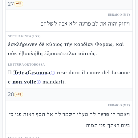
27
🗝️
2
EBRAICO (MT)
ויחזק יהוה את לב פרעה ולא אבה לשלחם
SEPTUAGINTA (LXX)
ἐσκλήρυνεν δὲ κύριος τὴν καρδίαν Φαραω, καὶ
οὐκ ἐβουλήθη ἐξαποστεῖλαι αὐτούς.
LETTURA ORTODOSSA
Il
TetraGramma
rese duro il cuore del faraone
ⓘ
e
non volle
mandarli.
ⓘ
28
🗝️
1
EBRAICO (MT)
ויאמר לו פרעה לך מעלי השמר לך אל תסף ראות פני כי
ביום ראתך פני תמות
SEPTUAGINTA (LXX)