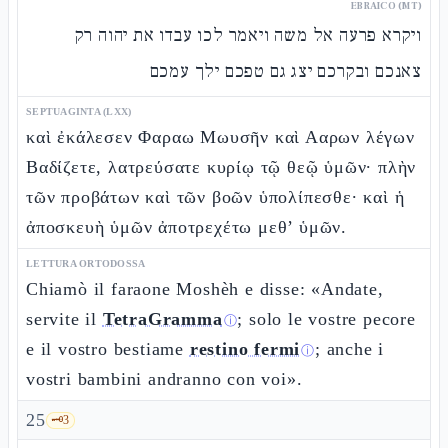
EBRAICO (MT)
ויקרא פרעה אל משה ויאמר לכו עבדו את יהוה רק
צאנכם ובקרכם יצג גם טפכם ילך עמכם
SEPTUAGINTA (LXX)
καὶ ἐκάλεσεν Φαραω Μωυσῆν καὶ Ααρων λέγων
Βαδίζετε, λατρεύσατε κυρίῳ τῷ θεῷ ὑμῶν· πλὴν
τῶν προβάτων καὶ τῶν βοῶν ὑπολίπεσθε· καὶ ἡ
ἀποσκευὴ ὑμῶν ἀποτρεχέτω μεθ’ ὑμῶν.
LETTURA ORTODOSSA
Chiamò il faraone Moshèh e disse: «Andate,
servite il
TetraGramma
; solo le vostre pecore
ⓘ
e il vostro bestiame
restino fermi
; anche i
ⓘ
vostri bambini andranno con voi».
25
🗝️
3