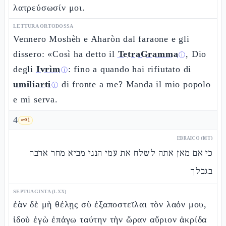
λατρεύσωσίν μοι.
LETTURA ORTODOSSA
Vennero Moshèh e Aharòn dal faraone e gli
dissero: «Così ha detto il
TetraGramma
, Dio
ⓘ
degli
Ivrìm
: fino a quando hai rifiutato di
ⓘ
umiliarti
di fronte a me? Manda il mio popolo
ⓘ
e mi serva.
4
🗝️
1
EBRAICO (MT)
כי אם מאן אתה לשלח את עמי הנני מביא מחר ארבה
בגבלך
SEPTUAGINTA (LXX)
ἐὰν δὲ μὴ θέλῃς σὺ ἐξαποστεῖλαι τὸν λαόν μου,
ἰδοὺ ἐγὼ ἐπάγω ταύτην τὴν ὥραν αὔριον ἀκρίδα