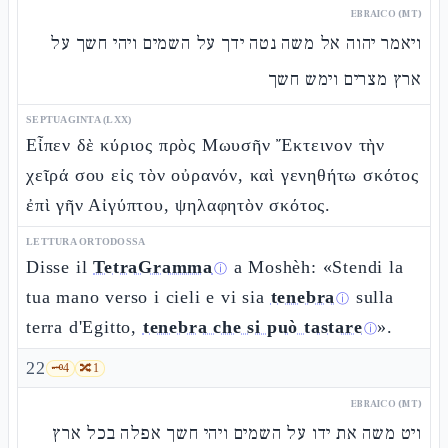
EBRAICO (MT)
ויאמר יהוה אל משה נטה ידך על השמים ויהי חשך על
ארץ מצרים וימש חשך
SEPTUAGINTA (LXX)
Εἶπεν δὲ κύριος πρὸς Μωυσῆν Ἔκτεινον τὴν
χεῖρά σου εἰς τὸν οὐρανόν, καὶ γενηθήτω σκότος
ἐπὶ γῆν Αἰγύπτου, ψηλαφητὸν σκότος.
LETTURA ORTODOSSA
Disse il
TetraGramma
a Moshèh: «Stendi la
ⓘ
tua mano verso i cieli e vi sia
tenebra
sulla
ⓘ
terra d'Egitto,
tenebra che si può tastare
».
ⓘ
22
🗝️
4
🔀
1
EBRAICO (MT)
ויט משה את ידו על השמים ויהי חשך אפלה בכל ארץ