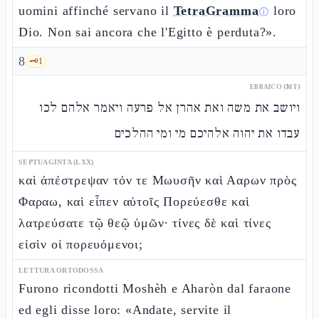
uomini affinché servano il
TetraGramma
loro
ⓘ
Dio. Non sai ancora che l'Egitto è perduta?».
8
🗝️
1
EBRAICO (MT)
ויושב את משה ואת אהרן אל פרעה ויאמר אלהם לכו
עבדו את יהוה אלהיכם מי ומי ההלכים
SEPTUAGINTA (LXX)
καὶ ἀπέστρεψαν τόν τε Μωυσῆν καὶ Ααρων πρὸς
Φαραω, καὶ εἶπεν αὐτοῖς Πορεύεσθε καὶ
λατρεύσατε τῷ θεῷ ὑμῶν· τίνες δὲ καὶ τίνες
εἰσὶν οἱ πορευόμενοι;
LETTURA ORTODOSSA
Furono ricondotti Moshèh e Aharòn dal faraone
ed egli disse loro: «Andate, servite il