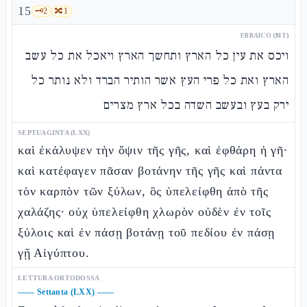
15
🗝️
2
🔀
1
EBRAICO (MT)
ויכס את עין כל הארץ ותחשך הארץ ויאכל את כל עשב
הארץ ואת כל פרי העץ אשר הותיר הברד ולא נותר כל
ירק בעץ ובעשב השדה בכל ארץ מצרים
SEPTUAGINTA (LXX)
καὶ ἐκάλυψεν τὴν ὄψιν τῆς γῆς, καὶ ἐφθάρη ἡ γῆ·
καὶ κατέφαγεν πᾶσαν βοτάνην τῆς γῆς καὶ πάντα
τὸν καρπὸν τῶν ξύλων, ὃς ὑπελείφθη ἀπὸ τῆς
χαλάζης· οὐχ ὑπελείφθη χλωρὸν οὐδὲν ἐν τοῖς
ξύλοις καὶ ἐν πάσῃ βοτάνῃ τοῦ πεδίου ἐν πάσῃ
γῇ Αἰγύπτου.
LETTURA ORTODOSSA
——
Settanta (LXX)
——