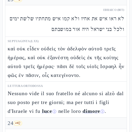
EBRAICO (MT)
לא ראו איש את אחיו ולא קמו איש מתחתיו שלשת ימים
ולכל בני ישראל היה אור במושבתם
SEPTUAGINTA (LXX)
καὶ οὐκ εἶδεν οὐδεὶς τὸν ἀδελφὸν αὐτοῦ τρεῖς
ἡμέρας, καὶ οὐκ ἐξανέστη οὐδεὶς ἐκ τῆς κοίτης
αὐτοῦ τρεῖς ἡμέρας· πᾶσι δὲ τοῖς υἱοῖς Ισραηλ ἦν
φῶς ἐν πᾶσιν, οἷς κατεγίνοντο.
LETTURA ORTODOSSA
Nessuno vide il suo fratello né alcuno si alzò dal
suo posto per tre giorni; ma per tutti i figli
d'Israele vi fu
luce
nelle loro
dimore
.
ⓘ
ⓘ
24
🗝️
2