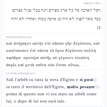
EBRAICO (MT)
ויעל הארבה על כל ארץ מצרים וינח בכל גבול מצרים
כבד מאד לפניו לא היה כן ארבה כמהו ואחריו לא יהיה
כן
SEPTUAGINTA (LXX)
καὶ ἀνήγαγεν αὐτὴν ἐπὶ πᾶσαν γῆν Αἰγύπτου, καὶ
κατέπαυσεν ἐπὶ πάντα τὰ ὅρια Αἰγύπτου πολλὴ
σφόδρα· προτέρα αὐτῆς οὐ γέγονεν τοιαύτη
ἀκρὶς καὶ μετὰ ταῦτα οὐκ ἔσται οὕτως.
LETTURA ORTODOSSA
Salì l'arbèh su tutta la terra d'Egitto e
si posò
ⓘ
in tutto il territorio dell'Egitto,
molto pesante
:
ⓘ
prima di questo non vi era stato un arbèh come
lui, e dopo di lui non sarà tale.