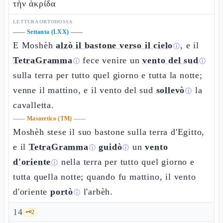
τὴν ἀκρίδα
LETTURA ORTODOSSA
——
Settanta (LXX)
——
E Moshèh
alzò il bastone verso il cielo
, e il
ⓘ
TetraGramma
fece venire un
vento del sud
ⓘ
ⓘ
sulla terra per tutto quel giorno e tutta la notte;
venne il mattino, e il vento del sud
sollevò
la
ⓘ
cavalletta.
——
Masoretico (TM)
——
Moshèh stese il suo bastone sulla terra d'Egitto,
e il
TetraGramma
guidò
un
vento
ⓘ
ⓘ
d'oriente
nella terra per tutto quel giorno e
ⓘ
tutta quella notte; quando fu mattino, il vento
d'oriente
portò
l'arbèh.
ⓘ
14
🗝️
2