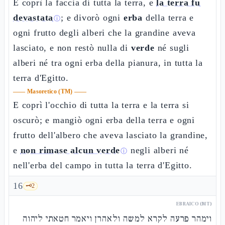
E coprì la faccia di tutta la terra, e
la terra fu
devastata
; e divorò ogni
erba
della terra e
ⓘ
ogni frutto degli alberi che la grandine aveva
lasciato, e non restò nulla di
verde
né sugli
alberi né tra ogni erba della pianura, in tutta la
terra d'Egitto.
——
Masoretico (TM)
——
E coprì l'occhio di tutta la terra e la terra si
oscurò; e mangiò ogni erba della terra e ogni
frutto dell'albero che aveva lasciato la grandine,
e
non rimase alcun verde
negli alberi né
ⓘ
nell'erba del campo in tutta la terra d'Egitto.
16
🗝️
2
EBRAICO (MT)
וימהר פרעה לקרא למשה ולאהרן ויאמר חטאתי ליהוה