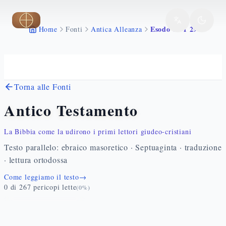
Vai al contenuto principale
Esodo 10 1 29
Home
Fonti
Antica Alleanza
Torna alle Fonti
Antico Testamento
La Bibbia come la udirono i primi lettori giudeo-cristiani
Testo parallelo: ebraico masoretico · Septuaginta · traduzione
· lettura ortodossa
Come leggiamo il testo
→
0
di
267
pericopi lette
(
0
%)