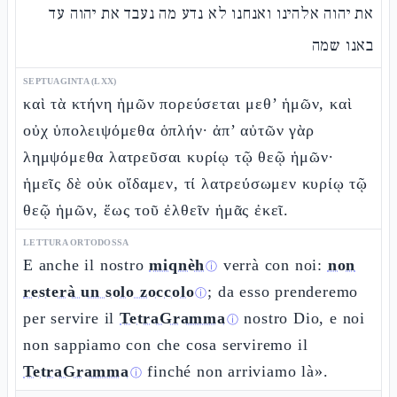
את יהוה אלהינו ואנחנו לא נדע מה נעבד את יהוה עד
באנו שמה
SEPTUAGINTA (LXX)
καὶ τὰ κτήνη ἡμῶν πορεύσεται μεθ’ ἡμῶν, καὶ
οὐχ ὑπολειψόμεθα ὁπλήν· ἀπ’ αὐτῶν γὰρ
λημψόμεθα λατρεῦσαι κυρίῳ τῷ θεῷ ἡμῶν·
ἡμεῖς δὲ οὐκ οἴδαμεν, τί λατρεύσωμεν κυρίῳ τῷ
θεῷ ἡμῶν, ἕως τοῦ ἐλθεῖν ἡμᾶς ἐκεῖ.
LETTURA ORTODOSSA
E anche il nostro
miqnèh
verrà con noi:
non
ⓘ
resterà un solo zoccolo
; da esso prenderemo
ⓘ
per servire il
TetraGramma
nostro Dio, e noi
ⓘ
non sappiamo con che cosa serviremo il
TetraGramma
finché non arriviamo là».
ⓘ