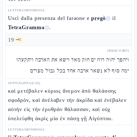
LETTURA ORTODOSSA
Uscì dalla presenza del faraone e
pregò
il
ⓘ
TetraGramma
.
ⓘ
19
🗝️
5
EBRAICO (MT)
ויהפך יהוה רוח ים חזק מאד וישא את הארבה ויתקעהו
ימה סוף לא נשאר ארבה אחד בכל גבול מצרים
SEPTUAGINTA (LXX)
καὶ μετέβαλεν κύριος ἄνεμον ἀπὸ θαλάσσης
σφοδρόν, καὶ ἀνέλαβεν τὴν ἀκρίδα καὶ ἐνέβαλεν
αὐτὴν εἰς τὴν ἐρυθρὰν θάλασσαν, καὶ οὐχ
ὑπελείφθη ἀκρὶς μία ἐν πάσῃ γῇ Αἰγύπτου.
LETTURA ORTODOSSA