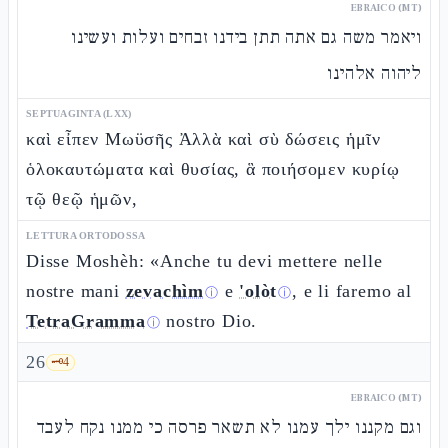
EBRAICO (MT)
ויאמר משה גם אתה תתן בידנו זבחים ועלות ועשינו
ליהוה אלהינו
SEPTUAGINTA (LXX)
καὶ εἶπεν Μωϋσῆς Ἀλλὰ καὶ σὺ δώσεις ἡμῖν
ὁλοκαυτώματα καὶ θυσίας, ἃ ποιήσομεν κυρίῳ
τῷ θεῷ ἡμῶν,
LETTURA ORTODOSSA
Disse Moshèh: «Anche tu devi mettere nelle
nostre mani
zevachìm
e
'olòt
, e li faremo al
ⓘ
ⓘ
TetraGramma
nostro Dio.
ⓘ
26
🗝️
4
EBRAICO (MT)
וגם מקננו ילך עמנו לא תשאר פרסה כי ממנו נקח לעבד