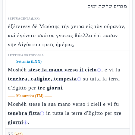
מצרים שלשת ימים
SEPTUAGINTA (LXX)
ἐξέτεινεν δὲ Μωϋσῆς τὴν χεῖρα εἰς τὸν οὐρανόν,
καὶ ἐγένετο σκότος γνόφος θύελλα ἐπὶ πᾶσαν
γῆν Αἰγύπτου τρεῖς ἡμέρας,
LETTURA ORTODOSSA
——
Settanta (LXX)
——
Moshèh
stese la mano verso il cielo
, e vi fu
ⓘ
tenebra, caligine, tempesta
su tutta la terra
ⓘ
d'Egitto per
tre giorni
.
——
Masoretico (TM)
——
Moshèh stese la sua mano verso i cieli e vi fu
tenebra fitta
in tutta la terra d'Egitto per
tre
ⓘ
giorni
.
ⓘ
23
🗝️
2