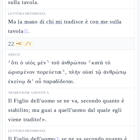
sulla tavola.
LETTURA ORTODOSSA
Ma
la mano di chi mi tradisce è con me sulla
tavola
.
ⓘ
22
🗝️
2
🔗
1
GRECO
⸂ὅτι ὁ υἱὸς μὲν⸃ τοῦ ἀνθρώπου ⸂κατὰ τὸ
ὡρισμένον πορεύεται⸃, πλὴν οὐαὶ τῷ ἀνθρώπῳ
ἐκείνῳ δι’ οὗ παραδίδοται.
TRADUZIONE GNOSTICA
Il Figlio dell'uomo se ne va, secondo quanto è
stabilito; ma guai a quell'uomo dal quale egli
viene tradito!».
LETTURA ORTODOSSA
Il
Figlio dell'uomo
se ne va
secondo quanto è
ⓘ