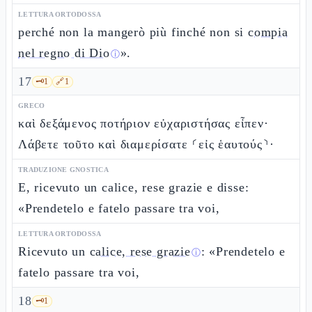
LETTURA ORTODOSSA
perché non la mangerò più finché non si
compia
nel regno di Dio
».
ⓘ
17
🗝️
1
🔗
1
GRECO
καὶ δεξάμενος ποτήριον εὐχαριστήσας εἶπεν·
Λάβετε τοῦτο καὶ διαμερίσατε ⸂εἰς ἑαυτούς⸃·
TRADUZIONE GNOSTICA
E, ricevuto un calice, rese grazie e disse:
«Prendetelo e fatelo passare tra voi,
LETTURA ORTODOSSA
Ricevuto un
calice, rese grazie
: «Prendetelo e
ⓘ
fatelo passare tra voi,
18
🗝️
1