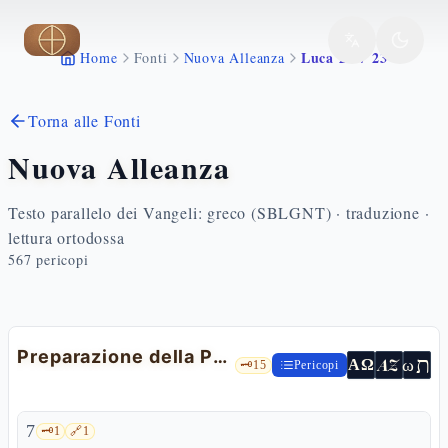
Vai al contenuto principale
Luca 22 7 23
Home
Fonti
Nuova Alleanza
Torna alle Fonti
Nuova Alleanza
Testo parallelo dei Vangeli: greco (SBLGNT) · traduzione ·
lettura ortodossa
567
pericopi
Preparazione della Pasqua e ultima cena
ת
AZ
ω
ΑΩ
🗝️
15
Pericopi
7
🗝️
1
🔗
1