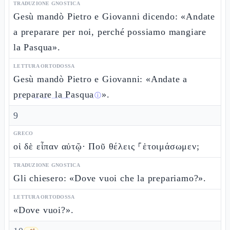
TRADUZIONE GNOSTICA
Gesù mandò Pietro e Giovanni dicendo: «Andate
a preparare per noi, perché possiamo mangiare
la Pasqua».
LETTURA ORTODOSSA
Gesù mandò Pietro e Giovanni: «Andate a
preparare la Pasqua
».
ⓘ
9
GRECO
οἱ δὲ εἶπαν αὐτῷ· Ποῦ θέλεις ⸀ἑτοιμάσωμεν;
TRADUZIONE GNOSTICA
Gli chiesero: «Dove vuoi che la prepariamo?».
LETTURA ORTODOSSA
«Dove vuoi?».