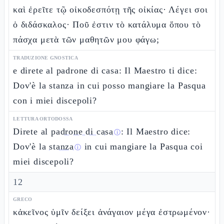
καὶ ἐρεῖτε τῷ οἰκοδεσπότῃ τῆς οἰκίας· Λέγει σοι
ὁ διδάσκαλος· Ποῦ ἐστιν τὸ κατάλυμα ὅπου τὸ
πάσχα μετὰ τῶν μαθητῶν μου φάγω;
TRADUZIONE GNOSTICA
e direte al padrone di casa: Il Maestro ti dice:
Dov'è la stanza in cui posso mangiare la Pasqua
con i miei discepoli?
LETTURA ORTODOSSA
Direte al
padrone di casa
: Il Maestro dice:
ⓘ
Dov'è la
stanza
in cui mangiare la Pasqua coi
ⓘ
miei discepoli?
12
GRECO
κἀκεῖνος ὑμῖν δείξει ἀνάγαιον μέγα ἐστρωμένον·