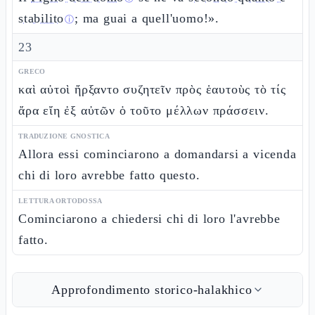
stabilito
; ma guai a quell'uomo!».
ⓘ
23
GRECO
καὶ αὐτοὶ ἤρξαντο συζητεῖν πρὸς ἑαυτοὺς τὸ τίς
ἄρα εἴη ἐξ αὐτῶν ὁ τοῦτο μέλλων πράσσειν.
TRADUZIONE GNOSTICA
Allora essi cominciarono a domandarsi a vicenda
chi di loro avrebbe fatto questo.
LETTURA ORTODOSSA
Cominciarono a chiedersi chi di loro l'avrebbe
fatto.
Approfondimento storico-halakhico