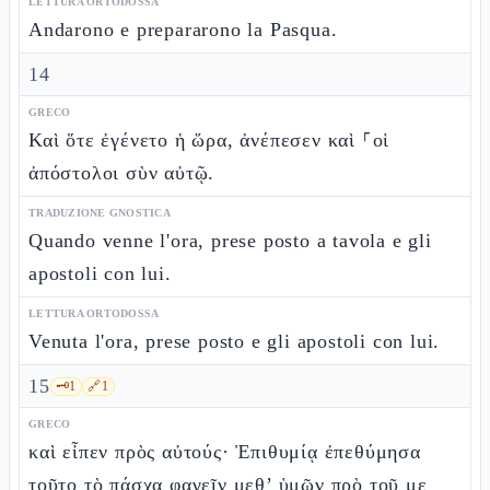
LETTURA ORTODOSSA
Andarono e prepararono la Pasqua.
14
GRECO
Καὶ ὅτε ἐγένετο ἡ ὥρα, ἀνέπεσεν καὶ ⸀οἱ
ἀπόστολοι σὺν αὐτῷ.
TRADUZIONE GNOSTICA
Quando venne l'ora, prese posto a tavola e gli
apostoli con lui.
LETTURA ORTODOSSA
Venuta l'ora, prese posto e gli apostoli con lui.
15
🗝️
1
🔗
1
GRECO
καὶ εἶπεν πρὸς αὐτούς· Ἐπιθυμίᾳ ἐπεθύμησα
τοῦτο τὸ πάσχα φαγεῖν μεθ’ ὑμῶν πρὸ τοῦ με