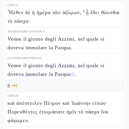
GRECO
Ἦλθεν δὲ ἡ ἡμέρα τῶν ἀζύμων, ⸀ᾗ ἔδει θύεσθαι
τὸ πάσχα·
TRADUZIONE GNOSTICA
Venne il giorno degli Azzimi, nel quale si
doveva immolare la Pasqua.
LETTURA ORTODOSSA
Venne il
giorno degli Azzimi, nel quale si
doveva immolare la Pasqua
.
ⓘ
8
🗝️
1
GRECO
καὶ ἀπέστειλεν Πέτρον καὶ Ἰωάννην εἰπών·
Πορευθέντες ἑτοιμάσατε ἡμῖν τὸ πάσχα ἵνα
φάγωμεν.