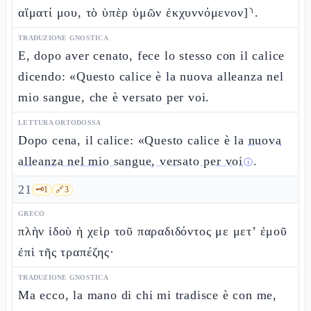
αἵματί μου, τὸ ὑπὲρ ὑμῶν ἐκχυννόμενον]⸃.
TRADUZIONE GNOSTICA
E, dopo aver cenato, fece lo stesso con il calice
dicendo: «Questo calice è la nuova alleanza nel
mio sangue, che è versato per voi.
LETTURA ORTODOSSA
Dopo cena, il calice: «Questo calice è la
nuova
alleanza nel mio sangue, versato per voi
.
ⓘ
21
🗝️
1
🔗
3
GRECO
πλὴν ἰδοὺ ἡ χεὶρ τοῦ παραδιδόντος με μετ’ ἐμοῦ
ἐπὶ τῆς τραπέζης·
TRADUZIONE GNOSTICA
Ma ecco, la mano di chi mi tradisce è con me,