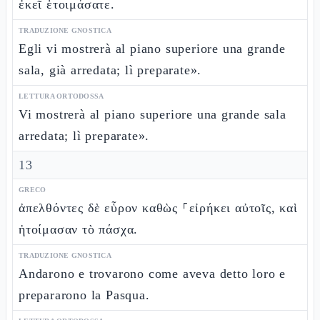
ἐκεῖ ἑτοιμάσατε.
TRADUZIONE GNOSTICA
Egli vi mostrerà al piano superiore una grande
sala, già arredata; lì preparate».
LETTURA ORTODOSSA
Vi mostrerà al piano superiore una grande sala
arredata; lì preparate».
13
GRECO
ἀπελθόντες δὲ εὗρον καθὼς ⸀εἰρήκει αὐτοῖς, καὶ
ἡτοίμασαν τὸ πάσχα.
TRADUZIONE GNOSTICA
Andarono e trovarono come aveva detto loro e
prepararono la Pasqua.