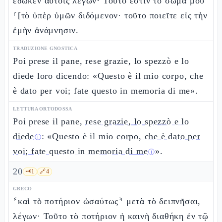
ἔδωκεν αὐτοῖς λέγων· Τοῦτό ἐστιν τὸ σῶμά μου
⸂[τὸ ὑπὲρ ὑμῶν διδόμενον· τοῦτο ποιεῖτε εἰς τὴν
ἐμὴν ἀνάμνησιν.
TRADUZIONE GNOSTICA
Poi prese il pane, rese grazie, lo spezzò e lo
diede loro dicendo: «Questo è il mio corpo, che
è dato per voi; fate questo in memoria di me».
LETTURA ORTODOSSA
Poi prese il pane,
rese grazie, lo spezzò e lo
diede
: «Questo è il mio
corpo, che è dato per
ⓘ
voi; fate questo in memoria di me
».
ⓘ
20
🗝️
1
🔗
4
GRECO
⸄καὶ τὸ ποτήριον ὡσαύτως⸅ μετὰ τὸ δειπνῆσαι,
λέγων· Τοῦτο τὸ ποτήριον ἡ καινὴ διαθήκη ἐν τῷ