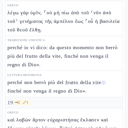
GRECO
λέγω γὰρ ὑμῖν, ⸀οὐ μὴ πίω ἀπὸ τοῦ ⸂νῦν ἀπὸ
τοῦ⸃ γενήματος τῆς ἀμπέλου ἕως ⸀οὗ ἡ βασιλεία
τοῦ θεοῦ ἔλθῃ.
TRADUZIONE GNOSTICA
perché io vi dico: da questo momento non berrò
più del frutto della vite, finché non venga il
regno di Dio».
LETTURA ORTODOSSA
perché non berrò più del
frutto della vite
ⓘ
finché non venga il regno di Dio».
19
🗝️
2
🔗
1
GRECO
καὶ λαβὼν ἄρτον εὐχαριστήσας ἔκλασεν καὶ