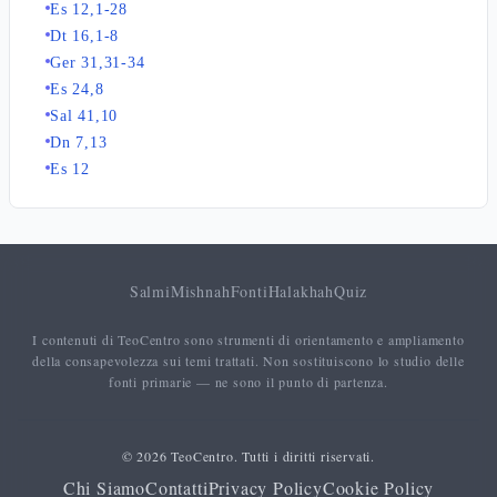
Es 12,1-28
Dt 16,1-8
Ger 31,31-34
Es 24,8
Sal 41,10
Dn 7,13
Es 12
Salmi
Mishnah
Fonti
Halakhah
Quiz
I contenuti di TeoCentro sono strumenti di orientamento e ampliamento
della consapevolezza sui temi trattati. Non sostituiscono lo studio delle
fonti primarie — ne sono il punto di partenza.
© 2026 TeoCentro. Tutti i diritti riservati.
Chi Siamo
Contatti
Privacy Policy
Cookie Policy