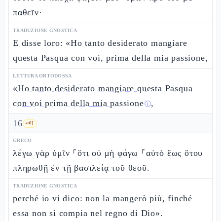
παθεῖν·
TRADUZIONE GNOSTICA
E disse loro: «Ho tanto desiderato mangiare
questa Pasqua con voi, prima della mia passione,
LETTURA ORTODOSSA
«
Ho tanto desiderato mangiare questa Pasqua
con voi prima della mia passione
,
ⓘ
16
🗝️
1
GRECO
λέγω γὰρ ὑμῖν ⸀ὅτι οὐ μὴ φάγω ⸀αὐτὸ ἕως ὅτου
πληρωθῇ ἐν τῇ βασιλείᾳ τοῦ θεοῦ.
TRADUZIONE GNOSTICA
perché io vi dico: non la mangerò più, finché
essa non si compia nel regno di Dio».