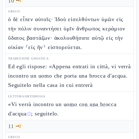
10
🗝️
1
GRECO
ὁ δὲ εἶπεν αὐτοῖς· Ἰδοὺ εἰσελθόντων ὑμῶν εἰς
τὴν πόλιν συναντήσει ὑμῖν ἄνθρωπος κεράμιον
ὕδατος βαστάζων· ἀκολουθήσατε αὐτῷ εἰς τὴν
οἰκίαν ⸂εἰς ἣν⸃ εἰσπορεύεται.
TRADUZIONE GNOSTICA
Ed egli rispose: «Appena entrati in città, vi verrà
incontro un uomo che porta una brocca d'acqua.
Seguitelo nella casa in cui entrerà
LETTURA ORTODOSSA
«Vi verrà incontro un
uomo con una brocca
d'acqua
; seguitelo.
ⓘ
11
🗝️
2
GRECO