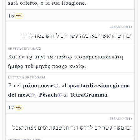
sarà offerto, e la sua libagione.
16
🗝️
3
EBRAICO (MT)
ובחדש הראשון בארבעה עשר יום לחדש פסח ליהוה
SEPTUAGINTA (LXX)
Καὶ ἐν τῷ μηνὶ τῷ πρώτῳ τεσσαρεσκαιδεκάτῃ
ἡμέρᾳ τοῦ μηνὸς πασχα κυρίῳ.
LETTURA ORTODOSSA
E nel
primo mese
, al
quattordicesimo giorno
ⓘ
del mese
,
Pèsach
al
TetraGramma
.
ⓘ
ⓘ
17
🗝️
3
EBRAICO (MT)
ובחמשה עשר יום לחדש הזה חג שבעת ימים מצות יאכל