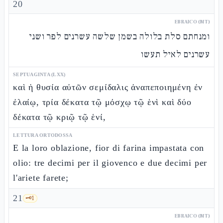
20
EBRAICO (MT)
ומנחתם סלת בלולה בשמן שלשה עשרנים לפר ושני
עשרנים לאיל תעשו
SEPTUAGINTA (LXX)
καὶ ἡ θυσία αὐτῶν σεμίδαλις ἀναπεποιημένη ἐν
ἐλαίῳ, τρία δέκατα τῷ μόσχῳ τῷ ἑνὶ καὶ δύο
δέκατα τῷ κριῷ τῷ ἑνί,
LETTURA ORTODOSSA
E la loro oblazione, fior di farina impastata con
olio: tre decimi per il giovenco e due decimi per
l'ariete farete;
21
🗝️
1
EBRAICO (MT)