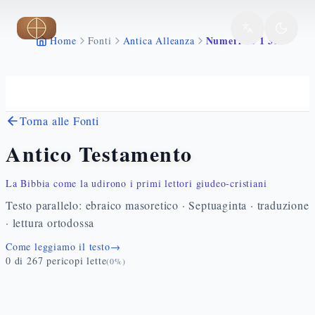
Vai al contenuto principale
Numeri 28 1 31
Home
Fonti
Antica Alleanza
Torna alle Fonti
Antico Testamento
La Bibbia come la udirono i primi lettori giudeo-cristiani
Testo parallelo: ebraico masoretico · Septuaginta · traduzione
· lettura ortodossa
Come leggiamo il testo
→
0
di
267
pericopi lette
(
0
%)