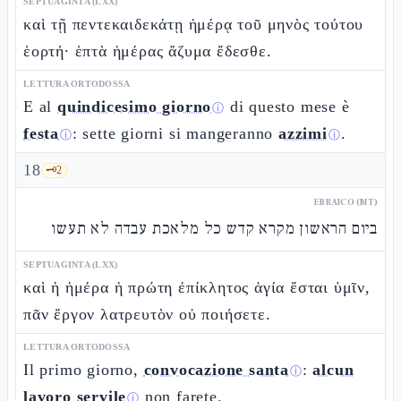
SEPTUAGINTA (LXX)
καὶ τῇ πεντεκαιδεκάτῃ ἡμέρᾳ τοῦ μηνὸς τούτου
ἑορτή· ἑπτὰ ἡμέρας ἄζυμα ἔδεσθε.
LETTURA ORTODOSSA
E al
quindicesimo giorno
di questo mese è
ⓘ
festa
: sette giorni si mangeranno
azzimi
.
ⓘ
ⓘ
18
🗝️
2
EBRAICO (MT)
ביום הראשון מקרא קדש כל מלאכת עבדה לא תעשו
SEPTUAGINTA (LXX)
καὶ ἡ ἡμέρα ἡ πρώτη ἐπίκλητος ἁγία ἔσται ὑμῖν,
πᾶν ἔργον λατρευτὸν οὐ ποιήσετε.
LETTURA ORTODOSSA
Il primo giorno,
convocazione santa
:
alcun
ⓘ
lavoro servile
non farete.
ⓘ