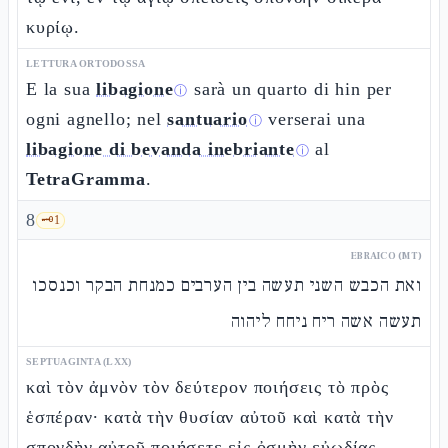
κυρίῳ.
LETTURA ORTODOSSA
E la sua
libagione
sarà un quarto di hin per
ⓘ
ogni agnello; nel
santuario
verserai una
ⓘ
libagione di bevanda inebriante
al
ⓘ
TetraGramma
.
8
🗝️
1
EBRAICO (MT)
ואת הכבש השני תעשה בין הערבים כמנחת הבקר וכנסכו
תעשה אשה ריח ניחח ליהוה
SEPTUAGINTA (LXX)
καὶ τὸν ἀμνὸν τὸν δεύτερον ποιήσεις τὸ πρὸς
ἑσπέραν· κατὰ τὴν θυσίαν αὐτοῦ καὶ κατὰ τὴν
σπονδὴν αὐτοῦ ποιήσετε εἰς ὀσμὴν εὐωδίας