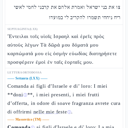
צו את בני ישראל ואמרת אלהם את קרבני לחמי לאשי
ריח ניחחי תשמרו להקריב לי במועדו
SEPTUAGINTA (LXX)
Ἔντειλαι τοῖς υἱοῖς Ισραηλ καὶ ἐρεῖς πρὸς
αὐτοὺς λέγων Τὰ δῶρά μου δόματά μου
καρπώματά μου εἰς ὀσμὴν εὐωδίας διατηρήσετε
προσφέρειν ἐμοὶ ἐν ταῖς ἑορταῖς μου.
LETTURA ORTODOSSA
——
Settanta (LXX)
——
Comanda ai figli d’Israele e di’ loro: I miei
**
doni
**, i miei presenti, i miei frutti
ⓘ
d’offerta, in odore di soave fragranza avrete cura
di offrirmi
nelle mie feste
.
ⓘ
——
Masoretico (TM)
——
Comanda
ai figli d'Israele e di' loro: La mia
ⓘ