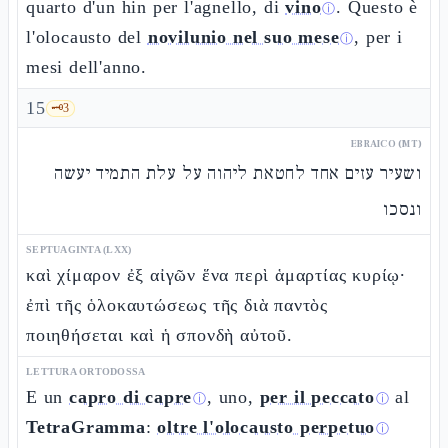
quarto d'un hin per l'agnello, di
vino
. Questo è
ⓘ
l'olocausto del
novilunio nel suo mese
, per i
ⓘ
mesi dell'anno.
15
🗝️
3
EBRAICO (MT)
ושעיר עזים אחד לחטאת ליהוה על עלת התמיד יעשה
ונסכו
SEPTUAGINTA (LXX)
καὶ χίμαρον ἐξ αἰγῶν ἕνα περὶ ἁμαρτίας κυρίῳ·
ἐπὶ τῆς ὁλοκαυτώσεως τῆς διὰ παντὸς
ποιηθήσεται καὶ ἡ σπονδὴ αὐτοῦ.
LETTURA ORTODOSSA
E un
capro di capre
, uno,
per il peccato
al
ⓘ
ⓘ
TetraGramma
:
oltre l'olocausto perpetuo
ⓘ