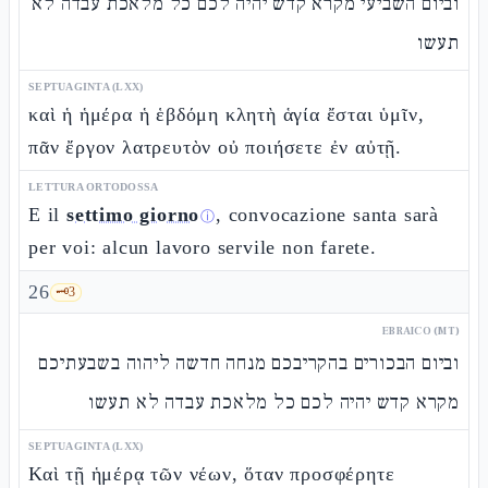
וביום השביעי מקרא קדש יהיה לכם כל מלאכת עבדה לא
תעשו
SEPTUAGINTA (LXX)
καὶ ἡ ἡμέρα ἡ ἑβδόμη κλητὴ ἁγία ἔσται ὑμῖν,
πᾶν ἔργον λατρευτὸν οὐ ποιήσετε ἐν αὐτῇ.
LETTURA ORTODOSSA
E il
settimo giorno
, convocazione santa sarà
ⓘ
per voi: alcun lavoro servile non farete.
26
🗝️
3
EBRAICO (MT)
וביום הבכורים בהקריבכם מנחה חדשה ליהוה בשבעתיכם
מקרא קדש יהיה לכם כל מלאכת עבדה לא תעשו
SEPTUAGINTA (LXX)
Καὶ τῇ ἡμέρᾳ τῶν νέων, ὅταν προσφέρητε