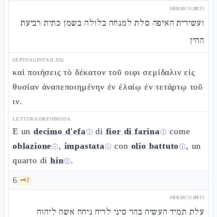
EBRAICO (MT)
ועשירית האיפה סלת למנחה בלולה בשמן כתית רביעת
ההין
SEPTUAGINTA (LXX)
καὶ ποιήσεις τὸ δέκατον τοῦ οιφι σεμίδαλιν εἰς
θυσίαν ἀναπεποιημένην ἐν ἐλαίῳ ἐν τετάρτῳ τοῦ
ιν.
LETTURA ORTODOSSA
E un
decimo d'efa
di
fior di farina
come
ⓘ
ⓘ
oblazione
,
impastata
con
olio battuto
, un
ⓘ
ⓘ
ⓘ
quarto di
hin
.
ⓘ
6
🗝️
2
EBRAICO (MT)
עלת תמיד העשיה בהר סיני לריח ניחח אשה ליהוה