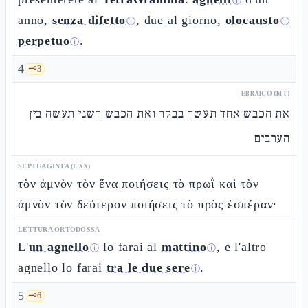
ⓘ
anno,
senza difetto
, due al giorno,
olocausto
ⓘ
ⓘ
perpetuo
.
ⓘ
4
🗝️
3
EBRAICO (MT)
את הכבש אחד תעשה בבקר ואת הכבש השני תעשה בין
הערבים
SEPTUAGINTA (LXX)
τὸν ἀμνὸν τὸν ἕνα ποιήσεις τὸ πρωῒ καὶ τὸν
ἀμνὸν τὸν δεύτερον ποιήσεις τὸ πρὸς ἑσπέραν·
LETTURA ORTODOSSA
L'
un agnello
lo farai al
mattino
, e l'altro
ⓘ
ⓘ
agnello lo farai
tra le due sere
.
ⓘ
5
🗝️
6