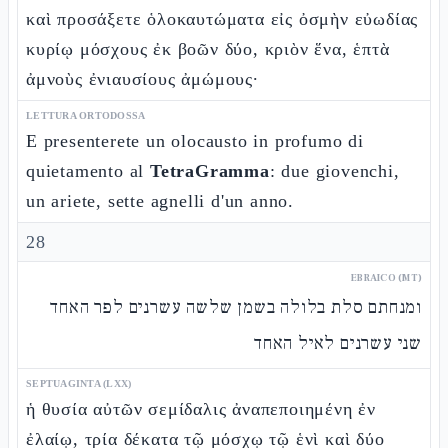
καὶ προσάξετε ὁλοκαυτώματα εἰς ὀσμὴν εὐωδίας
κυρίῳ μόσχους ἐκ βοῶν δύο, κριὸν ἕνα, ἑπτὰ
ἀμνοὺς ἐνιαυσίους ἀμώμους·
LETTURA ORTODOSSA
E presenterete un olocausto in profumo di
quietamento al
TetraGramma
: due giovenchi,
un ariete, sette agnelli d'un anno.
28
EBRAICO (MT)
ומנחתם סלת בלולה בשמן שלשה עשרנים לפר האחד
שני עשרנים לאיל האחד
SEPTUAGINTA (LXX)
ἡ θυσία αὐτῶν σεμίδαλις ἀναπεποιημένη ἐν
ἐλαίῳ, τρία δέκατα τῷ μόσχῳ τῷ ἑνὶ καὶ δύο