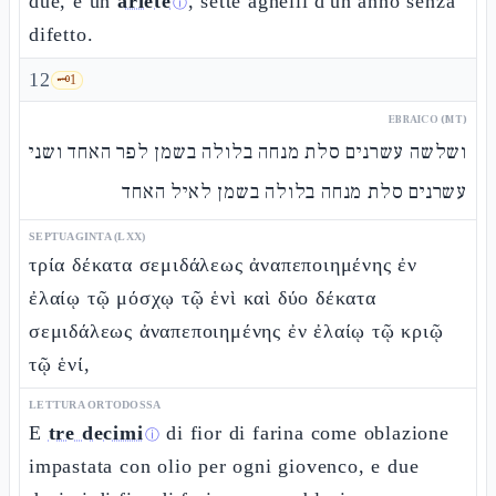
due, e un
ariete
, sette agnelli d'un anno senza
ⓘ
difetto.
12
🗝️
1
EBRAICO (MT)
ושלשה עשרנים סלת מנחה בלולה בשמן לפר האחד ושני
עשרנים סלת מנחה בלולה בשמן לאיל האחד
SEPTUAGINTA (LXX)
τρία δέκατα σεμιδάλεως ἀναπεποιημένης ἐν
ἐλαίῳ τῷ μόσχῳ τῷ ἑνὶ καὶ δύο δέκατα
σεμιδάλεως ἀναπεποιημένης ἐν ἐλαίῳ τῷ κριῷ
τῷ ἑνί,
LETTURA ORTODOSSA
E
tre decimi
di fior di farina come oblazione
ⓘ
impastata con olio per ogni giovenco, e due