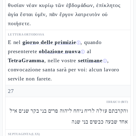
θυσίαν νέαν κυρίῳ τῶν ἑβδομάδων, ἐπίκλητος
ἁγία ἔσται ὑμῖν, πᾶν ἔργον λατρευτὸν οὐ
ποιήσετε.
LETTURA ORTODOSSA
E nel
giorno delle primizie
, quando
ⓘ
presenterete
oblazione nuova
al
ⓘ
TetraGramma
, nelle vostre
settimane
,
ⓘ
convocazione santa sarà per voi: alcun lavoro
servile non farete.
27
EBRAICO (MT)
והקרבתם עולה לריח ניחח ליהוה פרים בני בקר שנים איל
אחד שבעה כבשים בני שנה
SEPTUAGINTA (LXX)