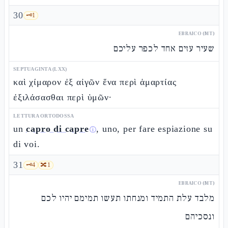
30
🗝️
1
EBRAICO (MT)
שעיר עזים אחד לכפר עליכם
SEPTUAGINTA (LXX)
καὶ χίμαρον ἐξ αἰγῶν ἕνα περὶ ἁμαρτίας
ἐξιλάσασθαι περὶ ὑμῶν·
LETTURA ORTODOSSA
un
capro di capre
, uno, per fare espiazione su
ⓘ
di voi.
31
🗝️
4
🔀
1
EBRAICO (MT)
מלבד עלת התמיד ומנחתו תעשו תמימם יהיו לכם
ונסכיהם