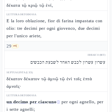
δέκατα τῷ κριῷ τῷ ἑνί,
LETTURA ORTODOSSA
E la loro oblazione, fior di farina impastata con
olio: tre decimi per ogni giovenco, due decimi
per l'unico ariete,
29
🗝️
1
EBRAICO (MT)
עשרון עשרון לכבש האחד לשבעת הכבשים
SEPTUAGINTA (LXX)
δέκατον δέκατον τῷ ἀμνῷ τῷ ἑνὶ τοῖς ἑπτὰ
ἀμνοῖς·
LETTURA ORTODOSSA
un decimo per ciascuno
per ogni agnello, per
ⓘ
i sette agnelli;