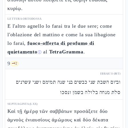
κυρίῳ.
LETTURA ORTODOSSA
E l'altro agnello lo farai tra le due sere; come
l'oblazione del mattino e come la sua libagione
lo farai,
fuoco-offerta di profumo di
quietamento
al
TetraGramma
.
ⓘ
9
🗝️
2
EBRAICO (MT)
וביום השבת שני כבשים בני שנה תמימם ושני עשרנים
סלת מנחה בלולה בשמן ונסכו
SEPTUAGINTA (LXX)
Καὶ τῇ ἡμέρᾳ τῶν σαββάτων προσάξετε δύο
ἀμνοὺς ἐνιαυσίους ἀμώμους καὶ δύο δέκατα