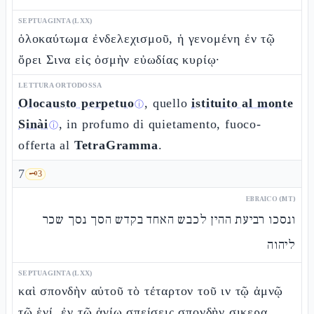
SEPTUAGINTA (LXX)
ὁλοκαύτωμα ἐνδελεχισμοῦ, ἡ γενομένη ἐν τῷ
ὄρει Σινα εἰς ὀσμὴν εὐωδίας κυρίῳ·
LETTURA ORTODOSSA
Olocausto perpetuo
, quello
istituito al monte
ⓘ
Sinài
, in profumo di quietamento, fuoco-
ⓘ
offerta al
TetraGramma
.
7
🗝️
3
EBRAICO (MT)
ונסכו רביעת ההין לכבש האחד בקדש הסך נסך שכר
ליהוה
SEPTUAGINTA (LXX)
καὶ σπονδὴν αὐτοῦ τὸ τέταρτον τοῦ ιν τῷ ἀμνῷ
τῷ ἑνί, ἐν τῷ ἁγίῳ σπείσεις σπονδὴν σικερα