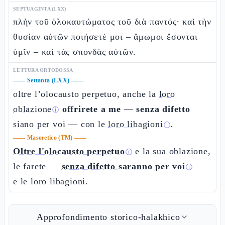
SEPTUAGINTA (LXX)
πλὴν τοῦ ὁλοκαυτώματος τοῦ διὰ παντός· καὶ τὴν
θυσίαν αὐτῶν ποιήσετέ μοι – ἄμωμοι ἔσονται
ὑμῖν – καὶ τὰς σπονδὰς αὐτῶν.
LETTURA ORTODOSSA
——
Settanta (LXX)
——
oltre l’olocausto perpetuo, anche la
loro
oblazione
offrirete a me
—
senza difetto
ⓘ
siano per voi — con le
loro libagioni
.
ⓘ
——
Masoretico (TM)
——
Oltre l'olocausto perpetuo
e la sua oblazione,
ⓘ
le farete —
senza difetto saranno per voi
—
ⓘ
e le loro libagioni.
Approfondimento storico-halakhico