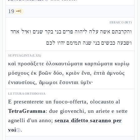
19
🗝️
1
EBRAICO (MT)
והקרבתם אשה עלה ליהוה פרים בני בקר שנים ואיל אחד
ושבעה כבשים בני שנה תמימם יהיו לכם
SEPTUAGINTA (LXX)
καὶ προσάξετε ὁλοκαυτώματα καρπώματα κυρίῳ
μόσχους ἐκ βοῶν δύο, κριὸν ἕνα, ἑπτὰ ἀμνοὺς
ἐνιαυσίους, ἄμωμοι ἔσονται ὑμῖν·
LETTURA ORTODOSSA
E presenterete un fuoco-offerta, olocausto al
TetraGramma
: due giovenchi, un ariete e sette
agnelli d'un anno;
senza difetto saranno per
voi
.
ⓘ