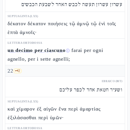
עשרון עשרון תעשה לכבש האחד לשבעת הכבשים
SEPTUAGINTA (LXX)
δέκατον δέκατον ποιήσεις τῷ ἀμνῷ τῷ ἑνὶ τοῖς
ἑπτὰ ἀμνοῖς·
LETTURA ORTODOSSA
un decimo per ciascuno
farai per ogni
ⓘ
agnello, per i sette agnelli;
22
🗝️
2
EBRAICO (MT)
ושעיר חטאת אחד לכפר עליכם
SEPTUAGINTA (LXX)
καὶ χίμαρον ἐξ αἰγῶν ἕνα περὶ ἁμαρτίας
ἐξιλάσασθαι περὶ ὑμῶν·
LETTURA ORTODOSSA