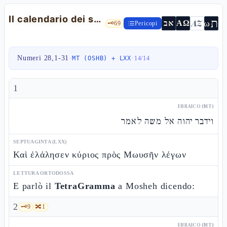
Il calendario dei sacrifici pubblici: tamìd, Shabbàt, Rosh Chòdesh, Pèsach, Shavuòt — Nm 28,1-31
ת
AZ
ω
אב
ΑΩ
🗝️
69
Pericopi
Numeri 28,1-31
·
·
MT (OSHB) + LXX
14
/
14
1
EBRAICO (MT)
וידבר יהוה אל משה לאמר
SEPTUAGINTA (LXX)
Καὶ ἐλάλησεν κύριος πρὸς Μωυσῆν λέγων
LETTURA ORTODOSSA
E parlò il
TetraGramma
a Mosheh dicendo:
2
🗝️
9
🔀
1
EBRAICO (MT)