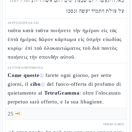
כאלה תעשו ליום שבעת ימים לחם אשה ריח ניחח ליהוה
על עולת התמיד יעשה ונסכו
SEPTUAGINTA (LXX)
ταῦτα κατὰ ταῦτα ποιήσετε τὴν ἡμέραν εἰς τὰς
ἑπτὰ ἡμέρας δῶρον κάρπωμα εἰς ὀσμὴν εὐωδίας
κυρίῳ· ἐπὶ τοῦ ὁλοκαυτώματος τοῦ διὰ παντὸς
ποιήσεις τὴν σπονδὴν αὐτοῦ.
LETTURA ORTODOSSA
Come queste
farete ogni giorno, per sette
ⓘ
giorni, il
cibo
del fuoco-offerta di profumo di
ⓘ
quietamento al
TetraGramma
: oltre l'olocausto
perpetuo sarà offerto, e la sua libagione.
25
🗝️
1
EBRAICO (MT)