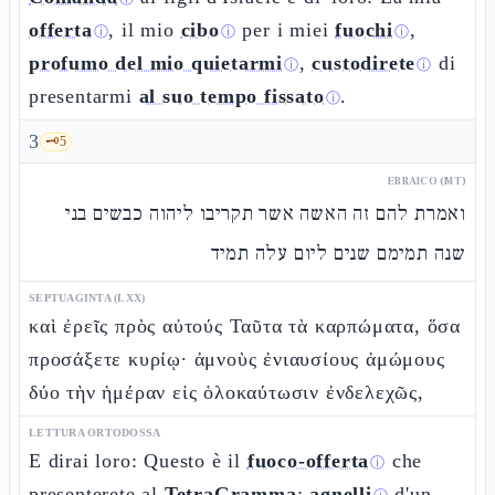
offerta
, il mio
cibo
per i miei
fuochi
,
ⓘ
ⓘ
ⓘ
profumo del mio quietarmi
,
custodirete
di
ⓘ
ⓘ
presentarmi
al suo tempo fissato
.
ⓘ
3
🗝️
5
EBRAICO (MT)
ואמרת להם זה האשה אשר תקריבו ליהוה כבשים בני
שנה תמימם שנים ליום עלה תמיד
SEPTUAGINTA (LXX)
καὶ ἐρεῖς πρὸς αὐτούς Ταῦτα τὰ καρπώματα, ὅσα
προσάξετε κυρίῳ· ἀμνοὺς ἐνιαυσίους ἀμώμους
δύο τὴν ἡμέραν εἰς ὁλοκαύτωσιν ἐνδελεχῶς,
LETTURA ORTODOSSA
E dirai loro: Questo è il
fuoco-offerta
che
ⓘ
presenterete al
TetraGramma
:
agnelli
d'un