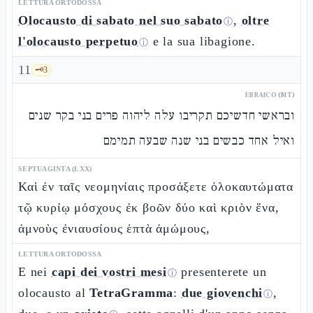
LETTURA ORTODOSSA
Olocausto di sabato nel suo sabato
,
oltre
ⓘ
l'olocausto perpetuo
e la sua libagione.
ⓘ
11
🗝️
3
EBRAICO (MT)
ובראשי חדשיכם תקריבו עלה ליהוה פרים בני בקר שנים
ואיל אחד כבשים בני שנה שבעה תמימם
SEPTUAGINTA (LXX)
Καὶ ἐν ταῖς νεομηνίαις προσάξετε ὁλοκαυτώματα
τῷ κυρίῳ μόσχους ἐκ βοῶν δύο καὶ κριὸν ἕνα,
ἀμνοὺς ἐνιαυσίους ἑπτὰ ἀμώμους,
LETTURA ORTODOSSA
E nei
capi dei vostri mesi
presenterete un
ⓘ
olocausto al
TetraGramma
:
due giovenchi
,
ⓘ