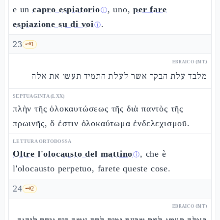
e un
capro espiatorio
, uno,
per fare
ⓘ
espiazione su di voi
.
ⓘ
23
🗝️
1
EBRAICO (MT)
מלבד עלת הבקר אשר לעלת התמיד תעשו את אלה
SEPTUAGINTA (LXX)
πλὴν τῆς ὁλοκαυτώσεως τῆς διὰ παντὸς τῆς
πρωινῆς, ὅ ἐστιν ὁλοκαύτωμα ἐνδελεχισμοῦ.
LETTURA ORTODOSSA
Oltre l'olocausto del mattino
, che è
ⓘ
l'olocausto perpetuo, farete queste cose.
24
🗝️
2
EBRAICO (MT)