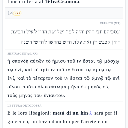
fuoco-offerta al
TetraGramma
.
14
🗝️
3
EBRAICO (MT)
ונסכיהם חצי ההין יהיה לפר ושלישת ההין לאיל ורביעת
ההין לכבש יין זאת עלת חדש בחדשו לחדשי השנה
SEPTUAGINTA (LXX)
ἡ σπονδὴ αὐτῶν τὸ ἥμισυ τοῦ ιν ἔσται τῷ μόσχῳ
τῷ ἑνί, καὶ τὸ τρίτον τοῦ ιν ἔσται τῷ κριῷ τῷ
ἑνί, καὶ τὸ τέταρτον τοῦ ιν ἔσται τῷ ἀμνῷ τῷ ἑνὶ
οἴνου. τοῦτο ὁλοκαύτωμα μῆνα ἐκ μηνὸς εἰς
τοὺς μῆνας τοῦ ἐνιαυτοῦ.
LETTURA ORTODOSSA
E le loro libagioni:
metà di un hin
sarà per il
ⓘ
giovenco, un terzo d'un hin per l'ariete e un