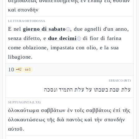
σεμιδάλεως ἀναπεποιημένης ἐν ἐλαίῳ εἰς θυσίαν
καὶ σπονδὴν
LETTURA ORTODOSSA
E nel
giorno di sabato
, due agnelli d'un anno,
ⓘ
senza difetto, e
due decimi
di fior di farina
ⓘ
come oblazione, impastata con olio, e la sua
libagione.
10
🗝️
2
📜
1
EBRAICO (MT)
עלת שבת בשבתו על עלת התמיד ונסכה
SEPTUAGINTA (LXX)
ὁλοκαύτωμα σαββάτων ἐν τοῖς σαββάτοις ἐπὶ τῆς
ὁλοκαυτώσεως τῆς διὰ παντὸς καὶ τὴν σπονδὴν
αὐτοῦ.