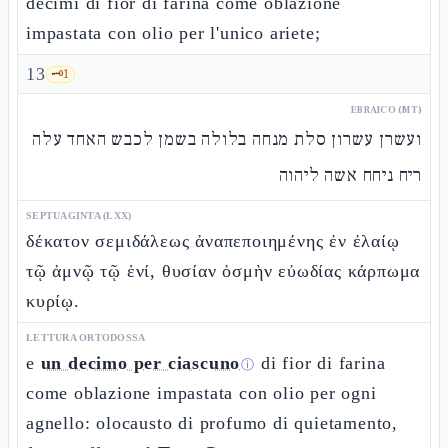
decimi di fior di farina come oblazione
impastata con olio per l'unico ariete;
13
🗝️
1
EBRAICO (MT)
ועשרן עשרון סלת מנחה בלולה בשמן לכבש האחד עלה
ריח ניחח אשה ליהוה
SEPTUAGINTA (LXX)
δέκατον σεμιδάλεως ἀναπεποιημένης ἐν ἐλαίῳ
τῷ ἀμνῷ τῷ ἑνί, θυσίαν ὀσμὴν εὐωδίας κάρπωμα
κυρίῳ.
LETTURA ORTODOSSA
e
un decimo per ciascuno
di fior di farina
ⓘ
come oblazione impastata con olio per ogni
agnello: olocausto di profumo di quietamento,