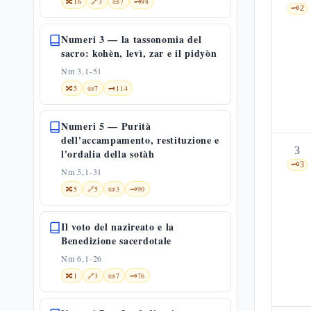
🔀
16
🔗
3
📜
7
🗝️
98
🗝️
2
Numeri 3 — la tassonomia del
sacro: kohèn, levì, zar e il pidyòn
Nm 3,1-51
🔀
5
📜
7
🗝️
114
Numeri 5 — Purità
dell'accampamento, restituzione e
3
l'ordalia della sotàh
🗝️
3
Nm 5,1-31
🔀
5
🔗
5
📜
3
🗝️
90
Il voto del nazireato e la
Benedizione sacerdotale
Nm 6,1-26
🔀
1
🔗
3
📜
7
🗝️
76