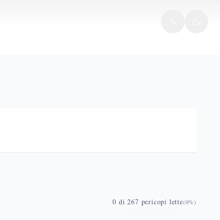
0
di
267
pericopi lette
(
0
%)