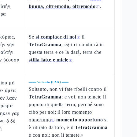
ὐτήν,
buona, oltremodo, oltremodo
.
ⓘ
δρα
 κύριος,
Se
si compiace di noi
il
ⓘ
τὴν γῆν
TetraGramma
, egli ci condurrà in
 αὐτὴν
questa terra e ce la darà, terra che
ὶν ῥέουσα
stilla latte e miele
.
ⓘ
ρίου μὴ
——
Settanta (LXX)
——
Soltanto, non vi fate ribelli contro il
ε· ὑμεῖς
TetraGramma
; e voi, non temete il
τὸν λαὸν
popolo di quella terra, perché sono
άβρωμα
cibo per noi: il loro
momento
τηκεν γὰρ
opportuno
momento opportuno
si
ν, ὁ δὲ
ⓘ
è ritirato da loro, e il
TetraGramma
ὴ
è con noi; non li temete.»
.