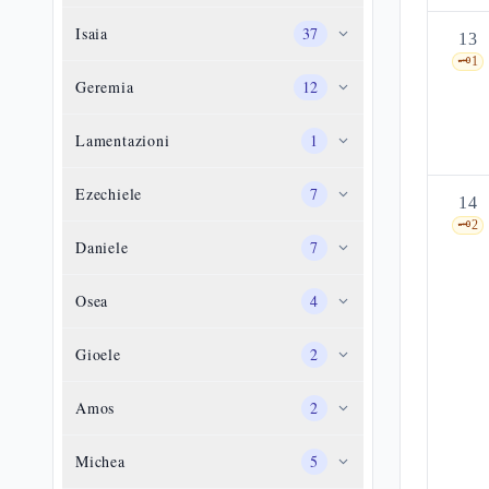
Isaia
37
13
🗝️
1
Geremia
12
Lamentazioni
1
Ezechiele
7
14
🗝️
2
Daniele
7
Osea
4
Gioele
2
Amos
2
Michea
5