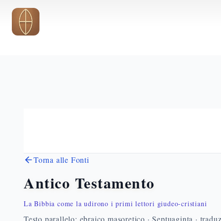
Vai al contenuto principale
Torna alle Fonti
Antico Testamento
La Bibbia come la udirono i primi lettori giudeo-cristiani
Testo parallelo: ebraico masoretico · Septuaginta · traduz