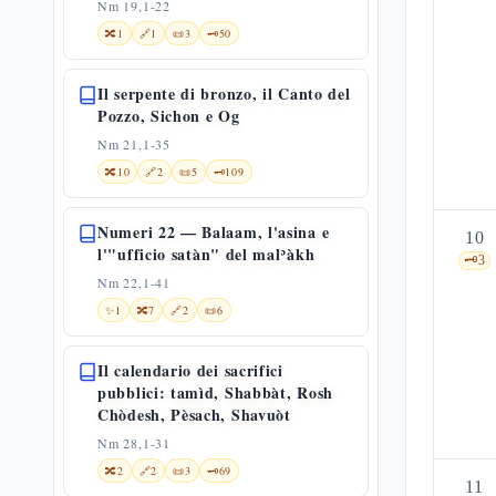
Nm 19,1-22
🔀
1
🔗
1
📜
3
🗝️
50
Il serpente di bronzo, il Canto del
Pozzo, Sichon e Og
Nm 21,1-35
🔀
10
🔗
2
📜
5
🗝️
109
Numeri 22 — Balaam, l'asina e
10
l'"ufficio satàn" del malʾàkh
🗝️
3
Nm 22,1-41
✨
1
🔀
7
🔗
2
📜
6
Il calendario dei sacrifici
pubblici: tamìd, Shabbàt, Rosh
Chòdesh, Pèsach, Shavuòt
Nm 28,1-31
🔀
2
🔗
2
📜
3
🗝️
69
11