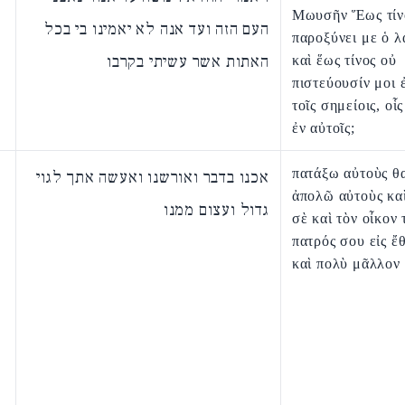
Μωυσῆν Ἕως τίν
העם הזה ועד אנה לא יאמינו בי בכל
παροξύνει με ὁ λ
האתות אשר עשיתי בקרבו
καὶ ἕως τίνος οὐ
πιστεύουσίν μοι 
τοῖς σημείοις, οἷ
ἐν αὐτοῖς;
πατάξω αὐτοὺς θ
אכנו בדבר ואורשנו ואעשה אתך לגוי
ἀπολῶ αὐτοὺς κα
גדול ועצום ממנו
σὲ καὶ τὸν οἶκον 
πατρός σου εἰς ἔ
καὶ πολὺ μᾶλλον 