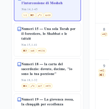
l'intercessione di Mosheh
Nm 14,1-45
✨
1
🔀
5
🔗
1
📜
10
Numeri 15 — Una sola Torah per
8
il forestiero, lo Shabbat e le
🗝️
2
tzitzìt
Nm 15,1-41
🔀
5
📜
8
🗝️
136
Numeri 18 — la carta del
9
sacerdozio: dovute, decime, "io
🗝️
5
sono la tua porzione"
🔀
1
Nm 18,1-32
🔀
4
🔗
4
📜
7
🗝️
73
Numeri 19 — La giovenca rossa,
la chuqqàh per eccellenza