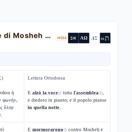
La ribellione delle spie e l'intercessione di Mosheh — Nm 14,1-45
ת
AZ
ω
אב
ΑΩ
🗝️
104
X)
Lettura Ortodossa
πᾶσα ἡ
E
alzò la voce
tutta
l'assemblea
,
ⓘ
ⓘ
ν φωνήν,
e diedero in pianto; e il popolo pianse
ὸς ὅλην
in quella notte
.
.
πὶ
E
mormorarono
contro Mosheh e
ⓘ