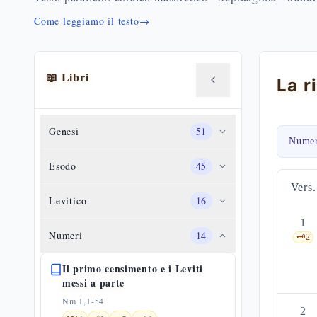
Come leggiamo il testo
→
📖 Libri
Genesi
51
Numer
Esodo
45
Vers.
Levitico
16
1
Numeri
14
🗝️
2
Il primo censimento e i Leviti
messi a parte
Nm 1,1-54
2