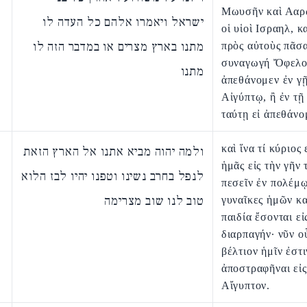
Μωυσῆν καὶ Ααρ
ישראל ויאמרו אלהם כל העדה לו
οἱ υἱοὶ Ισραηλ, κ
מתנו בארץ מצרים או במדבר הזה לו
πρὸς αὐτοὺς πᾶσ
συναγωγή Ὄφελο
מתנו
ἀπεθάνομεν ἐν γ
Αἰγύπτῳ, ἢ ἐν τ
ταύτῃ εἰ ἀπεθάνο
καὶ ἵνα τί κύριος 
ולמה יהוה מביא אתנו אל הארץ הזאת
ἡμᾶς εἰς τὴν γῆν 
לנפל בחרב נשינו וטפנו יהיו לבז הלוא
πεσεῖν ἐν πολέμῳ
טוב לנו שוב מצרימה
γυναῖκες ἡμῶν κα
παιδία ἔσονται εἰ
διαρπαγήν· νῦν ο
βέλτιον ἡμῖν ἐστι
ἀποστραφῆναι εἰς
Αἴγυπτον.