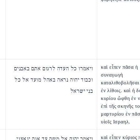
καὶ εἶπεν πᾶσα ἡ
ויאמרו כל העדה לרגום אתם באבנים
συναγωγὴ
וכבוד יהוה נראה באהל מועד אל כל
καταλιθοβολῆσαι
בני ישראל
ἐν λίθοις. καὶ ἡ 
κυρίου ὤφθη ἐν 
ἐπὶ τῆς σκηνῆς τ
μαρτυρίου ἐν πᾶσ
υἱοῖς Ισραηλ.
καὶ εἶπεν κύριος 
ויאמר יהוה אל משה עד אנה ינאצני