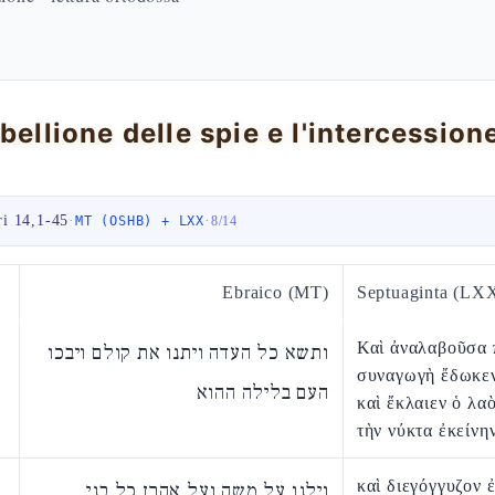
i 14,1-45
·
·
MT (OSHB) + LXX
8
/
14
Ebraico (MT)
Septuaginta (LX
Καὶ ἀναλαβοῦσα 
ותשא כל העדה ויתנו את קולם ויבכו
συναγωγὴ ἔδωκε
העם בלילה ההוא
καὶ ἔκλαιεν ὁ λα
τὴν νύκτα ἐκείνην
καὶ διεγόγγυζον ἐ
וילנו על משה ועל אהרן כל בני