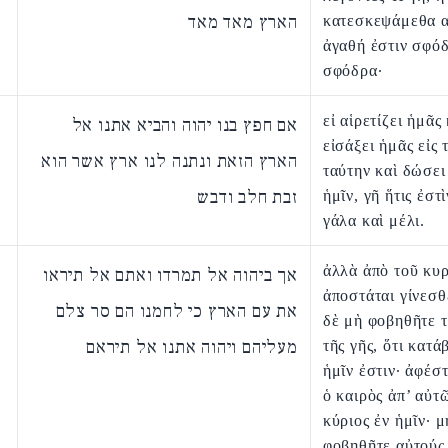
הארץ מאד מאד
κατεσκεψάμεθα α
ἀγαθή ἐστιν σφό
σφόδρα·
εἰ αἱρετίζει ἡμᾶς
אם חפץ בנו יהוה והביא אתנו אל
εἰσάξει ἡμᾶς εἰς 
הארץ הזאת ונתנה לנו ארץ אשר הוא
ταύτην καὶ δώσει
זבת חלב ודבש
ἡμῖν, γῆ ἥτις ἐστ
γάλα καὶ μέλι.
ἀλλὰ ἀπὸ τοῦ κυ
אך ביהוה אל תמרדו ואתם אל תיראו
ἀποστάται γίνεσθ
את עם הארץ כי לחמנו הם סר צלם
δὲ μὴ φοβηθῆτε 
מעליהם ויהוה אתנו אל תיראם
τῆς γῆς, ὅτι κατ
ἡμῖν ἐστιν· ἀφέσ
ὁ καιρὸς ἀπ’ αὐτῶ
κύριος ἐν ἡμῖν· μ
φοβηθῆτε αὐτούς