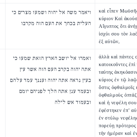
καὶ εἶπεν Μωϋσῆ
ויאמר משה אל יהוה ושמעו מצרים כי
κύριον Καὶ ἀκούσ
העלית בכחך את העם הזה מקרבו
Αἴγυπτος ὅτι ἀνή
ἰσχύι σου τὸν λα
ἐξ αὐτῶν,
ἀλλὰ καὶ πάντες ο
ואמרו אל יושב הארץ הזאת שמעו כי
κατοικοῦντες ἐπὶ 
אתה יהוה בקרב העם הזה אשר עין
ταύτης ἀκηκόασιν
בעין נראה אתה יהוה ועננך עמד עלהם
κύριος ἐν τῷ λαῷ
ὅστις ὀφθαλμοῖς 
ובעמד ענן אתה הלך לפניהם יומם
ὀφθαλμοὺς ὀπτάζῃ
ובעמוד אש לילה
καὶ ἡ νεφέλη σου
ἐφέστηκεν ἐπ’ αὐ
ἐν στύλῳ νεφέλη
πορεύῃ πρότερος
τὴν ἡμέραν καὶ ἐ