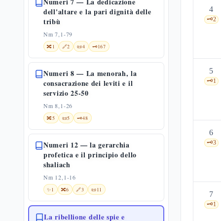
Numeri 7 — La dedicazione
4
dell'altare e la pari dignità delle
🗝️
2
tribù
Nm 7,1-79
🔀
1
🔗
2
📜
4
🗝️
167
5
Numeri 8 — La menorah, la
🗝️
1
consacrazione dei leviti e il
servizio 25-50
Nm 8,1-26
🔀
5
📜
5
🗝️
48
6
🗝️
3
Numeri 12 — la gerarchia
profetica e il principio dello
shaliach
Nm 12,1-16
✨
1
🔀
6
🔗
3
📜
11
7
🗝️
1
La ribellione delle spie e