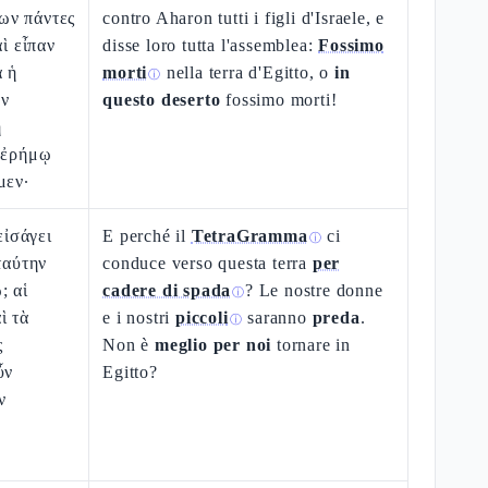
ων πάντες
contro Aharon tutti i figli d'Israele, e
αὶ εἶπαν
disse loro tutta l'assemblea:
Fossimo
α ἡ
morti
nella terra d'Egitto, o
in
ⓘ
ν
questo deserto
fossimo morti!
ῇ
ῇ ἐρήμῳ
μεν·
εἰσάγει
E perché il
TetraGramma
ci
ⓘ
ταύτην
conduce verso questa terra
per
; αἱ
cadere di spada
? Le nostre donne
ⓘ
ὶ τὰ
e i nostri
piccoli
saranno
preda
.
ⓘ
ς
Non è
meglio per noi
tornare in
ὖν
Egitto?
ν