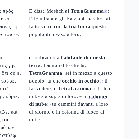
ς πρὸς
E disse Mosheh al
TetraGramma
:
ⓘ
εται
E lo udranno gli Egiziani, perché hai
γαγες τῇ
fatto salire
con la tua forza
questo
ὸν τοῦτον
popolo di mezzo a loro,
ἱ
e lo diranno all'
abitante di questa
τῆς γῆς
terra
: hanno udito che tu,
 ὅτι σὺ εἶ
TetraGramma
, sei in mezzo a questo
 τούτῳ,
popolo, tu che
occhio in occhio
ti
ⓘ
κατ’
fai vedere, o
TetraGramma
, e la tua
, κύριε,
nube sta sopra di loro, e in
colonna
di nube
tu cammini davanti a loro
ⓘ
τῶν, καὶ
di giorno, e in colonna di fuoco di
ς σὺ
notte.
 αὐτῶν
ν στύλῳ