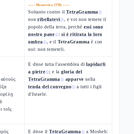
——
Masoretico (TM)
——
Soltanto contro il
TetraGramma
ⓘ
non
ribellatevi
, e voi non temete il
ⓘ
popolo della terra, perché
essi sono
nostro pane
:
si è ritirata la loro
ⓘ
ombra
, e il
TetraGramma
è con
ⓘ
noi: non temeteli.
E disse tutta l'assemblea di
lapidarli
a pietre
; e la
gloria del
ⓘ
 αὐτοὺς
TetraGramma
apparve
nella
ⓘ
δόξα
tenda del convegno
a tutti i figli
ⓘ
νεφέλῃ
d'Israele.
οῦ
ι τοῖς
πρὸς
E disse il
TetraGramma
a Mosheh:
ⓘ