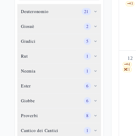
🗝️
3
Deuteronomio
21
Giosuè
2
Giudici
5
Rut
1
12
🗝️
4
🔀
1
Neemia
1
Ester
6
Giobbe
6
Proverbi
8
Cantico dei Cantici
1