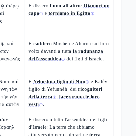
 τῷ ἑτέρῳ
E dissero
l'uno all'altro
:
Diamoci un
αὶ
capo
e
torniamo in Egitto
.
ⓘ
ⓘ
ς
ῆς καὶ
E
caddero
Mosheh e Aharon sul loro
ωπον
volto davanti a tutta
la radunanza
συναγωγῆς
dell'assemblea
dei figli d'Israele.
ⓘ
Ναυη καὶ
E
Yehoshùa figlio di Nun
e Kalèv
ⓘ
οννη τῶν
figlio di Yefunnèh, dei
ricognitori
τὴν γῆν
della terra
,
lacerarono le loro
ⓘ
τια αὐτῶν
vesti
.
ⓘ
ᾶσαν
E dissero a tutta l'assemblea dei figli
Ισραηλ
d'Israele: La terra che abbiamo
ν
attraversato per esplorarla è
terra