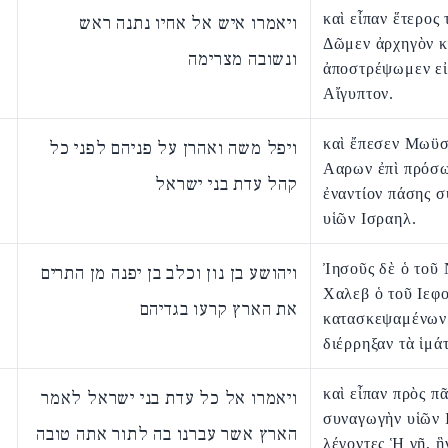
καὶ εἶπαν ἕτερος
ויאמרו איש אל אחיו נתנה ראש
Δῶμεν ἀρχηγὸν κ
ונשובה מצרימה
ἀποστρέψωμεν εἰ
Αἴγυπτον.
καὶ ἔπεσεν Μωϋσ
ויפל משה ואהרן על פניהם לפני כל
Ααρων ἐπὶ πρόσ
קהל עדת בני ישראל
ἐναντίον πάσης 
υἱῶν Ισραηλ.
Ἰησοῦς δὲ ὁ τοῦ 
ויהושע בן נון וכלב בן יפנה מן התרים
Χαλεβ ὁ τοῦ Ιεφ
את הארץ קרעו בגדיהם
κατασκεψαμένων 
διέρρηξαν τὰ ἱμά
καὶ εἶπαν πρὸς π
ויאמרו אל כל עדת בני ישראל לאמר
συναγωγὴν υἱῶν 
הארץ אשר עברנו בה לתור אתה טובה
λέγοντες Ἡ γῆ, ἣ