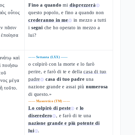
ος
Fino a quando
mi
disprezzerà
ⓘ
αὸς οὗτος
questo popolo, e fino a quando non
crederanno in me
in mezzo a tutti
ⓘ
ἐν πᾶσιν
i
segni
che ho operato in mezzo a
ς ἐποίησα
lui?
ανάτῳ καὶ
——
Settanta (LXX)
——
o colpirò con la morte e lo farò
ὶ ποιήσω
perire, e farò di te e della
casa di tuo
τοῦ
padre
casa di tuo padre
una
θνος μέγα
ⓘ
nazione grande e assai più
numerosa
ἢ τοῦτο.
di questo.»
——
Masoretico (TM)
——
Lo colpirò di peste
e
lo
ⓘ
diseredero
, e farò di te una
ⓘ
nazione grande e più potente di
lui
.
ⓘ