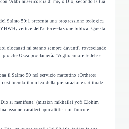
a con 'Abbi misericordia di me, o Dio, secondo la tua
el Salmo 50:1 presenta una progressione teologica
o YHWH, vertice dell'autorivelazione biblica. Questa
i tuoi olocausti mi stanno sempre davanti', rovesciando
rincipio che Osea proclamerà: 'Voglio amore fedele e
iona il Salmo 50 nel servizio mattutino (Orthros)
, costituendo il nucleo della preparazione spirituale
, Dio si manifesta' (mitzion mikhallal yofi Elohim
ina assume caratteri apocalittici con fuoco e