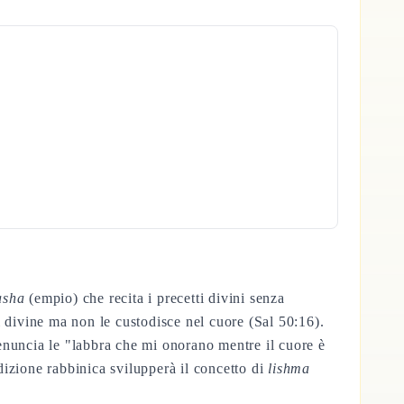
asha
(empio) che recita i precetti divini senza
i divine ma non le custodisce nel cuore (Sal 50:16).
 denuncia le "labbra che mi onorano mentre il cuore è
izione rabbinica svilupperà il concetto di
lishma