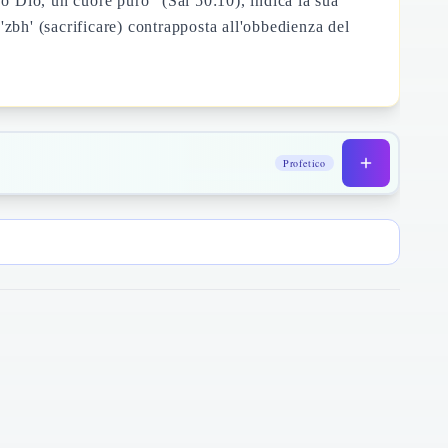
 o Dio, un cuore puro" (Sal 50:10), indica la sua
 'zbh' (sacrificare) contrapposta all'obbedienza del
Profetico