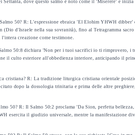
dei Settanta, dove questo salmo è noto come il 'Miserere' e inizi
Salmo 50? R: L'espressione ebraica 'El Elohim YHWH dibber' d
m (Dio d'Israele nella sua sovranità), fino al Tetragramma sacr
 l'intera creazione come testimone.
l Salmo 50:8 dichiara 'Non per i tuoi sacrifici io ti rimprovero, 
pone il culto esteriore all'obbedienza interiore, anticipando il p
ca cristiana? R: La tradizione liturgica cristiana orientale posiz
citato dopo la dossologia trinitaria e prima delle altre preghiere
 Salmo 50? R: Il Salmo 50:2 proclama 'Da Sion, perfetta bellezza
H esercita il giudizio universale, mentre la manifestazione div