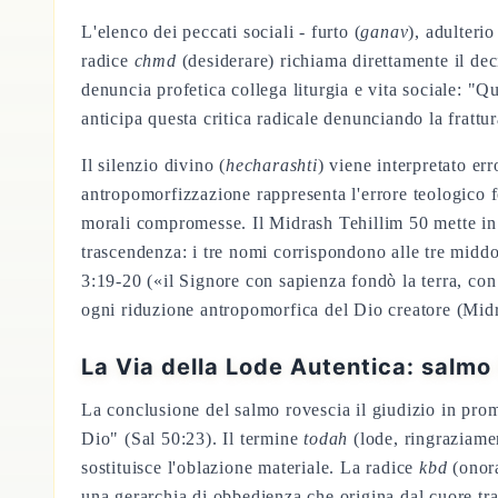
L'elenco dei peccati sociali - furto (
ganav
), adulterio
radice
chmd
(desiderare) richiama direttamente il 
denuncia profetica collega liturgia e vita sociale: "
anticipa questa critica radicale denunciando la frattur
Il silenzio divino (
hecharashti
) viene interpretato e
antropomorfizzazione rappresenta l'errore teologico 
morali compromesse. Il Midrash Tehillim 50 mette in ri
trascendenza: i tre nomi corrispondono alle tre mid
3:19-20 («il Signore con sapienza fondò la terra, con i
ogni riduzione antropomorfica del Dio creatore (Midr
La Via della Lode Autentica: salmo 
La conclusione del salmo rovescia il giudizio in prome
Dio" (Sal 50:23). Il termine
todah
(lode, ringraziamen
sostituisce l'oblazione materiale. La radice
kbd
(onora
una gerarchia di obbedienza che origina dal cuore tras