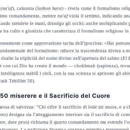
 (
na'af
), calunnia (
lashon hara
) - rivela come il formalismo reli
decimo comandamento, mentre
na'af
viola il settimo, indicando un
Quando stendete le mani, distolgo gli occhi; anche moltiplicando 
a tra culto e giustizia che caratterizza il formalismo religioso i
rroneamente come approvazione tacita dell'ipocrisia: «Hai pensat
fondamentale del formalismo: ridurre la trascendenza divina a m
salto la triplicità del nome divino nell'apertura del salmo (
El
dot con cui Dio ha creato il mondo — chokhmah (sapienza), tevu
ntelligenza stabilì i cieli, con la sua scienza si aprirono gli ab
ash Tehillim 50).
50 miserere e il Sacrificio del Cuore
ssa di salvezza: "Chi offre il sacrificio di lode mi onora, e a c
to) designa sia l'atteggiamento interiore sia il sacrificio di c
re, dare peso) richiama il quarto comandamento ma estende l'ono
formato. La tradizione liturgica cristiana primitiva interpreterà