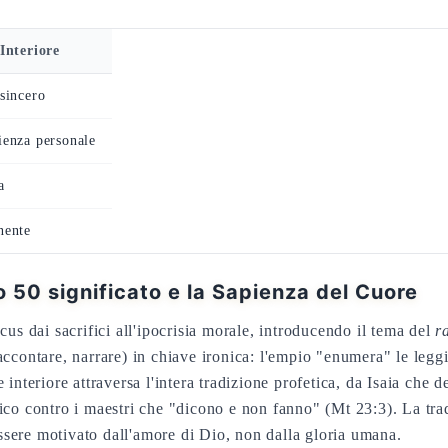
Interiore
sincero
enza personale
a
nente
mo 50 significato e la Sapienza del Cuore
us dai sacrifici all'ipocrisia morale, introducendo il tema del
r
accontare, narrare) in chiave ironica: l'empio "enumera" le legg
interiore attraversa l'intera tradizione profetica, da Isaia che
ico contro i maestri che "dicono e non fanno" (Mt 23:3). La trad
essere motivato dall'amore di Dio, non dalla gloria umana.