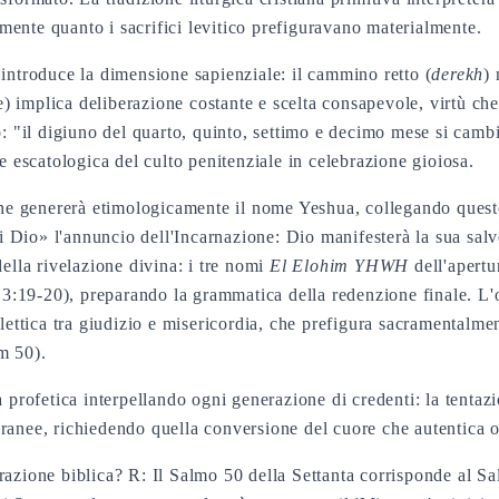
almente quanto i sacrifici levitico prefiguravano materialmente.
 introduce la dimensione sapienziale: il cammino retto (
derekh
)
re) implica deliberazione costante e scelta consapevole, virtù 
: "il digiuno del quarto, quinto, settimo e decimo mese si cambie
e escatologica del culto penitenziale in celebrazione gioiosa.
he genererà etimologicamente il nome Yeshua, collegando questo 
 di Dio» l'annuncio dell'Incarnazione: Dio manifesterà la sua sal
ella rivelazione divina: i tre nomi
El Elohim YHWH
dell'apertu
19-20), preparando la grammatica della redenzione finale. L'ord
lettica tra giudizio e misericordia, che prefigura sacramentalmen
m 50).
 profetica interpellando ogni generazione di credenti: la tentazi
ranee, richiedendo quella conversione del cuore che autentica o
azione biblica? R: Il Salmo 50 della Settanta corrisponde al Sa