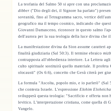
La teofania del Salmo 50 si apre con una proclamazio
dibber
("Dio degli dei, il Signore ha parlato") prese
sovranità, fino al Tetragramma sacro, vertice dell'au
geografico ma il tempo cosmico, indicando che questo 
Giovanni Damasceno, riconosce in questo salmo l'ape
dell'aurora per la sua teologia della luce divina che i
La manifestazione divina da Sion assume caratteri ap
finalità giudiziaria (Sal 50:3). Il termine ebraico
miz
contrapposta all'obbedienza interiore. La Lettera agli
culto spirituale sostituirà quello materiale. Il profe
olocausti" (Os 6:6), concetto che Gesù citerà per gius
La formula "Ascolta, popolo mio, e io parlerò" (Sal 5
che contesta Israele. L'espressione
Elohim Eloheicha
svilupperà questa teologia: "Sacrificio e offerta non
levitico. L'interpretazione cristiana, come quella di
Vangelo.