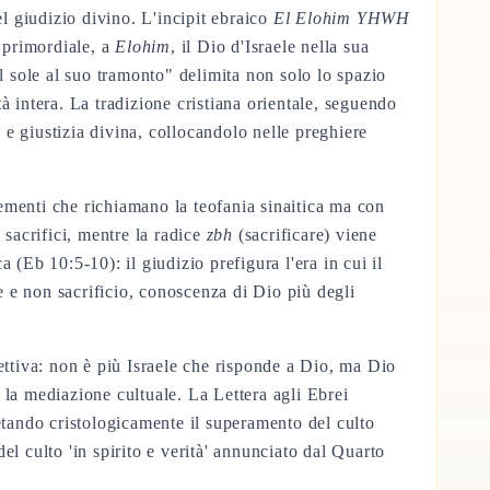
 giudizio divino. L'incipit ebraico
El Elohim YHWH
a primordiale, a
Elohim
, il Dio d'Israele nella sua
l sole al suo tramonto" delimita non solo lo spazio
à intera. La tradizione cristiana orientale, seguendo
 giustizia divina, collocandolo nelle preghiere
ementi che richiamano la teofania sinaitica ma con
i sacrifici, mentre la radice
zbh
(sacrificare) viene
(Eb 10:5-10): il giudizio prefigura l'era in cui il
e e non sacrificio, conoscenza di Dio più degli
ettiva: non è più Israele che risponde a Dio, ma Dio
 la mediazione cultuale. La Lettera agli Ebrei
etando cristologicamente il superamento del culto
l culto 'in spirito e verità' annunciato dal Quarto