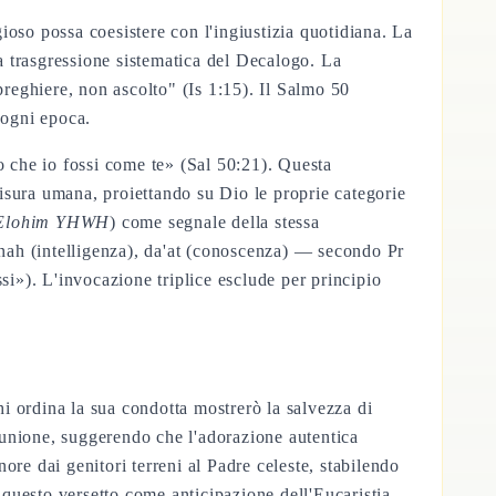
gioso possa coesistere con l'ingiustizia quotidiana. La
a trasgressione sistematica del Decalogo. La
preghiere, non ascolto" (Is 1:15). Il Salmo 50
n ogni epoca.
o che io fossi come te» (Sal 50:21). Questa
isura umana, proiettando su Dio le proprie categorie
 Elohim YHWH
) come segnale della stessa
nah (intelligenza), da'at (conoscenza) — secondo Pr
issi»). L'invocazione triplice esclude per principio
hi ordina la sua condotta mostrerò la salvezza di
omunione, suggerendo che l'adorazione autentica
re dai genitori terreni al Padre celeste, stabilendo
 questo versetto come anticipazione dell'Eucaristia,