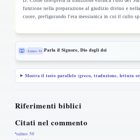
D: Come interpreta la tradizione ebraica l'uso del Sa
funzione nella preparazione al giudizio divino e nella 
cuore, prefigurando l'era messianica in cui il culto spi
Parla il Signore, Dio degli dei
Salmo 50
Mostra il testo parallelo (greco, traduzione, lettura o
Riferimenti biblici
Citati nel commento
salmo 50