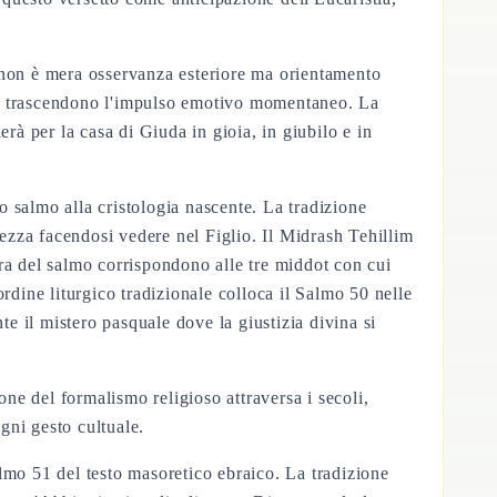
 non è mera osservanza esteriore ma orientamento
che trascendono l'impulso emotivo momentaneo. La
rà per la casa di Giuda in gioia, in giubilo e in
salmo alla cristologia nascente. La tradizione
vezza facendosi vedere nel Figlio. Il Midrash Tehillim
ra del salmo corrispondono alle tre middot con cui
ine liturgico tradizionale colloca il Salmo 50 nelle
te il mistero pasquale dove la giustizia divina si
one del formalismo religioso attraversa i secoli,
gni gesto cultuale.
lmo 51 del testo masoretico ebraico. La tradizione