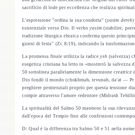
sacrificio di lode per eccellenza che realizza spiritu
L'espressione "ordina la sua condotta" (
yasim derek
)
esistenziale verso Dio. Il verbo
yasim
(stabilire, por
tradizione liturgica ebraica conferma questo principio
giorni di festa" (Zc 8:19), indicando la trasformazion
La promessa finale utilizza la radice
ysh
(salvezza) c
esegetica cristiana ha letto in «mostrerò la salvezza
50 sottolinea parallelamente la dimensione creatrice d
Dio fondò il mondo (chokhmah, tevunah, da'at — Pr 3:
preghiere penitenziali proprio per questa tensione dia
compie attraverso l'amore redentore (Midrash Tehilli
La spiritualità del Salmo 50 mantiene la sua rilevanza
dall'epoca del Tempio fino alle confessioni contempo
D: Qual è la differenza tra Salmo 50 e 51 nella numer