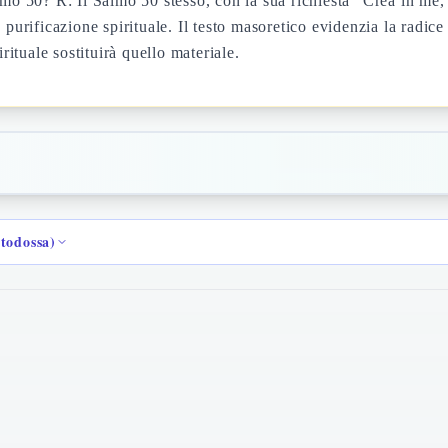
lmo 50? R: Il Salmo 50 stesso, con la sua richiesta "Crea in me,
purificazione spirituale. Il testo masoretico evidenzia la radice
rituale sostituirà quello materiale.
rtodossa)