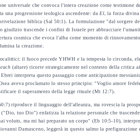
ne universale che convoca l'intera creazione come testimone del
nta una progressione teologica ascendente: da
El
, la forza divin
torivelazione biblica (Sal 50:1). La formulazione "dal sorgere de
giudizio trascende i confini di Israele per abbracciare l'umanit
rtura cosmica che evoca l'alba come momento di rinnovamento e
llumina la creazione.
ocalittici: il fuoco precede YHWH e la tempesta lo circonda, el
beach
(altare) ricorre strategicamente nel contesto della critica a
 Ebrei interpreta questo passaggio come anticipazione messianica 
ta Osea aveva proclamato lo stesso principio: "Voglio amore fedel
tificare il superamento della legge rituale (Mt 12:7).
0:7) riproduce il linguaggio dell'alleanza, ma rovescia la prosp
("Dio, tuo Dio") enfatizza la relazione personale che trascende
 hai voluto, ma mi hai preparato un corpo" (Eb 10:5-10), interpr
 Giovanni Damasceno, leggerà in questo salmo la prefigurazione de