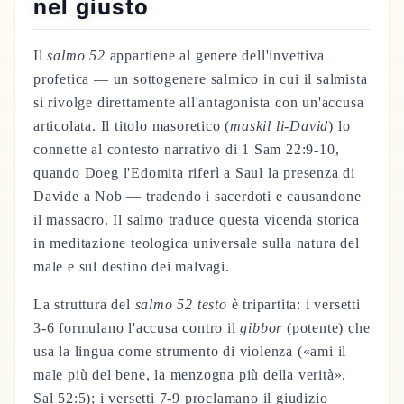
nel giusto
Il
salmo 52
appartiene al genere dell'invettiva
profetica — un sottogenere salmico in cui il salmista
si rivolge direttamente all'antagonista con un'accusa
articolata. Il titolo masoretico (
maskil li-David
) lo
connette al contesto narrativo di 1 Sam 22:9-10,
quando Doeg l'Edomita riferì a Saul la presenza di
Davide a Nob — tradendo i sacerdoti e causandone
il massacro. Il salmo traduce questa vicenda storica
in meditazione teologica universale sulla natura del
male e sul destino dei malvagi.
La struttura del
salmo 52 testo
è tripartita: i versetti
3-6 formulano l'accusa contro il
gibbor
(potente) che
usa la lingua come strumento di violenza («ami il
male più del bene, la menzogna più della verità»,
Sal 52:5); i versetti 7-9 proclamano il giudizio