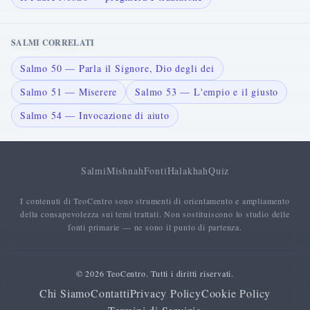
SALMI CORRELATI
Salmo 50 — Parla il Signore, Dio degli dei
Salmo 51 — Miserere
Salmo 53 — L'empio e il giusto
Salmo 54 — Invocazione di aiuto
Salmi
Mishnah
Fonti
Halakhah
Quiz
I contenuti di TeoCentro sono strumenti di orientamento e ampliamento
della consapevolezza sui temi trattati. Non sostituiscono lo studio delle
fonti primarie — ne sono il punto di partenza.
© 2026 TeoCentro. Tutti i diritti riservati.
Chi Siamo
Contatti
Privacy Policy
Cookie Policy