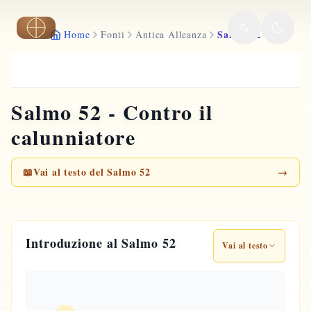
Vai al contenuto principale
Salmo 52
Home
Fonti
Antica Alleanza
Salmo 52 - Contro il
calunniatore
📖
Vai al testo del Salmo 52
→
Introduzione al Salmo 52
Vai al testo