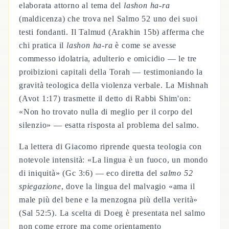
elaborata attorno al tema del
lashon ha-ra
(maldicenza) che trova nel Salmo 52 uno dei suoi
testi fondanti. Il Talmud (Arakhin 15b) afferma che
chi pratica il
lashon ha-ra
è come se avesse
commesso idolatria, adulterio e omicidio — le tre
proibizioni capitali della Torah — testimoniando la
gravità teologica della violenza verbale. La Mishnah
(Avot 1:17) trasmette il detto di Rabbi Shim'on:
«Non ho trovato nulla di meglio per il corpo del
silenzio» — esatta risposta al problema del salmo.
La lettera di Giacomo riprende questa teologia con
notevole intensità: «La lingua è un fuoco, un mondo
di iniquità» (Gc 3:6) — eco diretta del
salmo 52
spiegazione
, dove la lingua del malvagio «ama il
male più del bene e la menzogna più della verità»
(Sal 52:5). La scelta di Doeg è presentata nel salmo
non come errore ma come orientamento