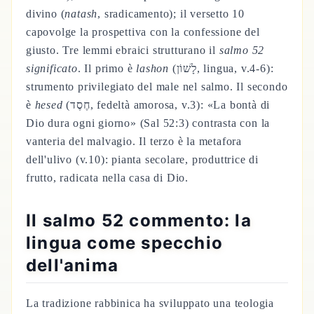
divino (
natash
, sradicamento); il versetto 10
capovolge la prospettiva con la confessione del
giusto. Tre lemmi ebraici strutturano il
salmo 52
significato
. Il primo è
lashon
(לָשׁוֹן, lingua, v.4-6):
strumento privilegiato del male nel salmo. Il secondo
è
hesed
(חֶסֶד, fedeltà amorosa, v.3): «La bontà di
Dio dura ogni giorno» (Sal 52:3) contrasta con la
vanteria del malvagio. Il terzo è la metafora
dell'ulivo (v.10): pianta secolare, produttrice di
frutto, radicata nella casa di Dio.
Il salmo 52 commento: la
lingua come specchio
dell'anima
La tradizione rabbinica ha sviluppato una teologia