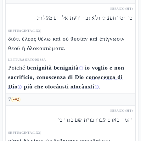
EBRAICO (MT)
כי חסד חפצתי ולא זבח ודעת אלהים מעלות
SEPTUAGINTA (LXX)
διότι ἔλεος θέλω καὶ οὐ θυσίαν καὶ ἐπίγνωσιν
θεοῦ ἢ ὁλοκαυτώματα.
LETTURA ORTODOSSA
Poiché
benignità
benignità
io voglio e non
ⓘ
sacrificio
,
conoscenza di Dio
conoscenza di
Dio
più che olocàusti
olocàusti
.
ⓘ
ⓘ
7
🗝️
2
EBRAICO (MT)
והמה כאדם עברו ברית שם בגדו בי
SEPTUAGINTA (LXX)
αὐτοὶ δέ εἰσιν ὡς ἄνθρωπος παραβαίνων