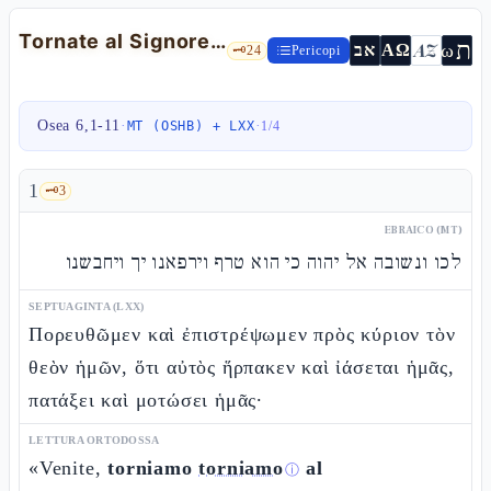
Tornate al Signore: chèsed e non sacrificio — Os 6,1-11
ת
AZ
ω
אב
ΑΩ
🗝️
24
Pericopi
Osea 6,1-11
·
·
MT (OSHB) + LXX
1
/
4
1
🗝️
3
EBRAICO (MT)
לכו ונשובה אל יהוה כי הוא טרף וירפאנו יך ויחבשנו
SEPTUAGINTA (LXX)
Πορευθῶμεν καὶ ἐπιστρέψωμεν πρὸς κύριον τὸν
θεὸν ἡμῶν, ὅτι αὐτὸς ἥρπακεν καὶ ἰάσεται ἡμᾶς,
πατάξει καὶ μοτώσει ἡμᾶς·
LETTURA ORTODOSSA
«Venite,
torniamo
torniamo
al
ⓘ