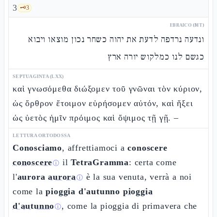
3
🗝️
3
EBRAICO (MT)
ונדעה נרדפה לדעת את יהוה כשחר נכון מוצאו ויבוא
כגשם לנו כמלקוש יורה ארץ
SEPTUAGINTA (LXX)
καὶ γνωσόμεθα διώξομεν τοῦ γνῶναι τὸν κύριον,
ὡς ὄρθρον ἕτοιμον εὑρήσομεν αὐτόν, καὶ ἥξει
ὡς ὑετὸς ἡμῖν πρόιμος καὶ ὄψιμος τῇ γῇ. –
LETTURA ORTODOSSA
Conosciamo
, affrettiamoci a
conoscere
conoscere
il
TetraGramma
: certa come
ⓘ
l'
aurora
aurora
è la sua venuta, verrà a noi
ⓘ
come la
pioggia d'autunno
pioggia
d'autunno
, come la pioggia di primavera che
ⓘ