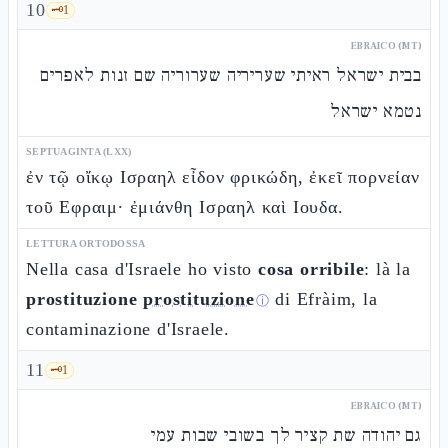
10
🗝️
1
EBRAICO (MT)
בבית ישראל ראיתי שעריריה שערוריה שם זנות לאפרים
נטמא ישראל
SEPTUAGINTA (LXX)
ἐν τῷ οἴκῳ Ισραηλ εἶδον φρικώδη, ἐκεῖ πορνείαν
τοῦ Εφραιμ· ἐμιάνθη Ισραηλ καὶ Ιουδα.
LETTURA ORTODOSSA
Nella casa d'Israele ho visto
cosa orribile
: là la
prostituzione
prostituzione
di Efràim, la
ⓘ
contaminazione d'Israele.
11
🗝️
1
EBRAICO (MT)
גם יהודה שת קציר לך בשובי שבות עמי