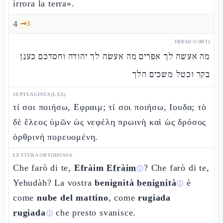
irrora la terra».
4
🗝️
3
EBRAICO (MT)
מה אעשה לך אפרים מה אעשה לך יהודה וחסדכם כענן
בקר וכטל משכים הלך
SEPTUAGINTA (LXX)
τί σοι ποιήσω, Εφραιμ; τί σοι ποιήσω, Ιουδα; τὸ
δὲ ἔλεος ὑμῶν ὡς νεφέλη πρωινὴ καὶ ὡς δρόσος
ὀρθρινὴ πορευομένη.
LETTURA ORTODOSSA
Che farò di te,
Efràim
Efràim
? Che farò di te,
ⓘ
Yehudàh? La vostra
benignità
benignità
è
ⓘ
come
nube del mattino
, come
rugiada
rugiada
che presto svanisce.
ⓘ