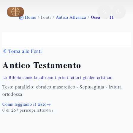
Vai al contenuto principale
Osea 6 1 11
Home
Fonti
Antica Alleanza
Torna alle Fonti
Antico Testamento
La Bibbia come la udirono i primi lettori giudeo-cristiani
Testo parallelo: ebraico masoretico · Septuaginta · lettura
ortodossa
Come leggiamo il testo
→
0
di
267
pericopi lette
(
0
%)