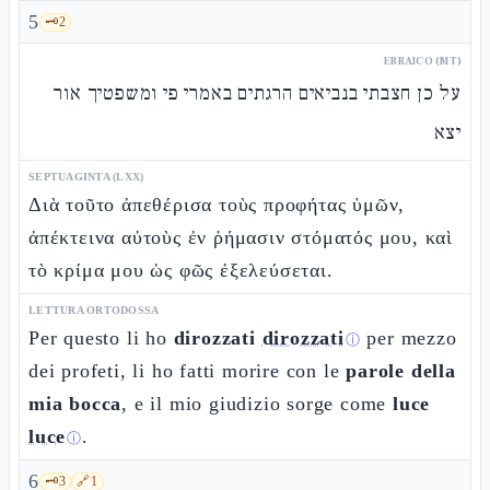
5
🗝️
2
EBRAICO (MT)
על כן חצבתי בנביאים הרגתים באמרי פי ומשפטיך אור
יצא
SEPTUAGINTA (LXX)
Διὰ τοῦτο ἀπεθέρισα τοὺς προφήτας ὑμῶν,
ἀπέκτεινα αὐτοὺς ἐν ῥήμασιν στόματός μου, καὶ
τὸ κρίμα μου ὡς φῶς ἐξελεύσεται.
LETTURA ORTODOSSA
Per questo li ho
dirozzati
dirozzati
per mezzo
ⓘ
dei profeti, li ho fatti morire con le
parole della
mia bocca
, e il mio giudizio sorge come
luce
luce
.
ⓘ
6
🗝️
3
🔗
1