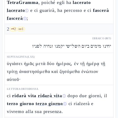
TetraGramma
, poiché egli ha
lacerato
lacerato
e ci guarirà, ha percosso e ci
fascerà
ⓘ
fascerà
;
ⓘ
2
🗝️
2
📜
1
EBRAICO (MT)
יחינו מימים ביום השלישי יקמנו ונחיה לפניו
SEPTUAGINTA (LXX)
ὑγιάσει ἡμᾶς μετὰ δύο ἡμέρας, ἐν τῇ ἡμέρᾳ τῇ
τρίτῃ ἀναστησόμεθα καὶ ζησόμεθα ἐνώπιον
αὐτοῦ·
LETTURA ORTODOSSA
ci
ridarà vita
ridarà vita
dopo due giorni, il
ⓘ
terzo giorno
terzo giorno
ci rialzerà e
ⓘ
vivremo alla sua presenza.