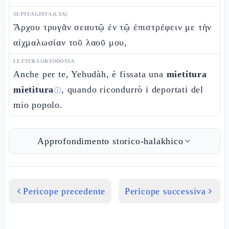
SEPTUAGINTA (LXX)
Ἄρχου τρυγᾶν σεαυτῷ ἐν τῷ ἐπιστρέφειν με τὴν
αἰχμαλωσίαν τοῦ λαοῦ μου,
LETTURA ORTODOSSA
Anche per te, Yehudàh, è fissata una
mietitura
mietitura
, quando ricondurrò i deportati del
ⓘ
mio popolo.
Approfondimento storico-halakhico
Pericope precedente
Pericope successiva