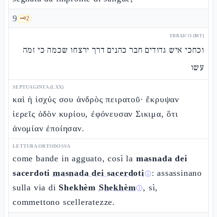
9
🗝️
2
EBRAICO (MT)
וכחכי איש גדודים חבר כהנים דרך ירצחו שכמה כי זמה
עשו
SEPTUAGINTA (LXX)
καὶ ἡ ἰσχύς σου ἀνδρὸς πειρατοῦ· ἔκρυψαν
ἱερεῖς ὁδὸν κυρίου, ἐφόνευσαν Σικιμα, ὅτι
ἀνομίαν ἐποίησαν.
LETTURA ORTODOSSA
come bande in agguato, così la
masnada dei
sacerdoti
masnada dei sacerdoti
: assassinano
ⓘ
sulla via di
Shekhèm
Shekhèm
, sì,
ⓘ
commettono scelleratezze.