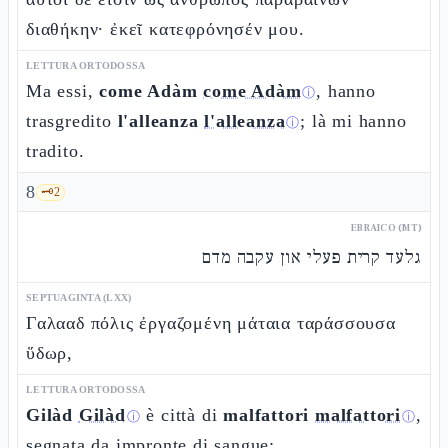
διαθήκην· ἐκεῖ κατεφρόνησέν μου.
LETTURA ORTODOSSA
Ma essi,
come Adàm
come Adàm
, hanno
ⓘ
trasgredito
l'alleanza
l'alleanza
; là mi hanno
ⓘ
tradito.
8
🗝️
2
EBRAICO (MT)
גלעד קרית פעלי און עקבה מדם
SEPTUAGINTA (LXX)
Γαλααδ πόλις ἐργαζομένη μάταια ταράσσουσα
ὕδωρ,
LETTURA ORTODOSSA
Gilàd
Gilàd
è città di
malfattori
malfattori
,
ⓘ
ⓘ
segnata da impronte di sangue;