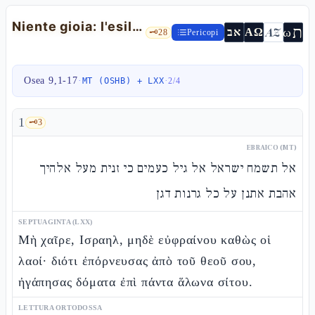
Niente gioia: l'esilio e il profeta deriso — Os 9,1-17
ת
AZ
ω
אב
ΑΩ
🗝️
28
Pericopi
Osea 9,1-17
·
·
MT (OSHB) + LXX
2
/
4
1
🗝️
3
EBRAICO (MT)
אל תשמח ישראל אל גיל כעמים כי זנית מעל אלהיך
אהבת אתנן על כל גרנות דגן
SEPTUAGINTA (LXX)
Μὴ χαῖρε, Ισραηλ, μηδὲ εὐφραίνου καθὼς οἱ
λαοί· διότι ἐπόρνευσας ἀπὸ τοῦ θεοῦ σου,
ἠγάπησας δόματα ἐπὶ πάντα ἅλωνα σίτου.
LETTURA ORTODOSSA