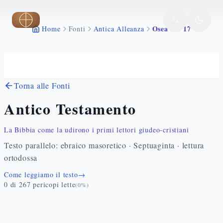
Vai al contenuto principale
Osea 9 1 17
Home
Fonti
Antica Alleanza
Torna alle Fonti
Antico Testamento
La Bibbia come la udirono i primi lettori giudeo-cristiani
Testo parallelo: ebraico masoretico · Septuaginta · lettura
ortodossa
Come leggiamo il testo
→
0
di
267
pericopi lette
(
0
%)