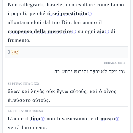
Non rallegrarti, Israele, non esultare come fanno
i popoli, perché
ti sei prostituito
ⓘ
allontanandoti dal tuo Dio: hai amato il
compenso della meretrice
su ogni
aia
di
ⓘ
ⓘ
frumento.
2
🗝️
2
EBRAICO (MT)
גרן ויקב לא ירעם ותירוש יכחש בה
SEPTUAGINTA (LXX)
ἅλων καὶ ληνὸς οὐκ ἔγνω αὐτούς, καὶ ὁ οἶνος
ἐψεύσατο αὐτούς.
LETTURA ORTODOSSA
L'aia e il
tino
non li sazieranno, e il
mosto
ⓘ
ⓘ
verrà loro meno.