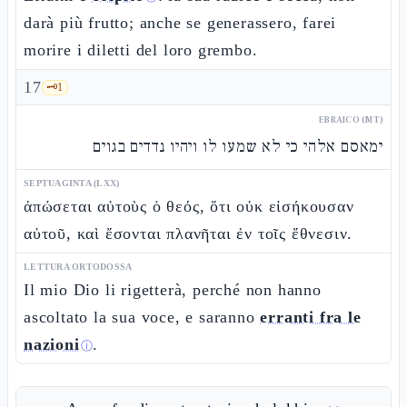
darà più frutto; anche se generassero, farei
morire i diletti del loro grembo.
17
🗝️
1
EBRAICO (MT)
ימאסם אלהי כי לא שמעו לו ויהיו נדדים בגוים
SEPTUAGINTA (LXX)
ἀπώσεται αὐτοὺς ὁ θεός, ὅτι οὐκ εἰσήκουσαν
αὐτοῦ, καὶ ἔσονται πλανῆται ἐν τοῖς ἔθνεσιν.
LETTURA ORTODOSSA
Il mio Dio li rigetterà, perché non hanno
ascoltato la sua voce, e saranno
erranti fra le
nazioni
.
ⓘ