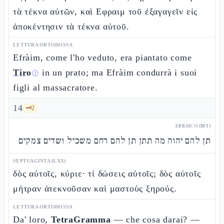
τὰ τέκνα αὐτῶν, καὶ Εφραιμ τοῦ ἐξαγαγεῖν εἰς
ἀποκέντησιν τὰ τέκνα αὐτοῦ.
LETTURA ORTODOSSA
Efràim, come l'ho veduto, era piantato come
Tiro
in un prato; ma Efràim condurrà i suoi
ⓘ
figli al massacratore.
14
🗝️
2
EBRAICO (MT)
תן להם יהוה מה תתן תן להם רחם משכיל ושדים צמקים
SEPTUAGINTA (LXX)
δὸς αὐτοῖς, κύριε· τί δώσεις αὐτοῖς; δὸς αὐτοῖς
μήτραν ἀτεκνοῦσαν καὶ μαστοὺς ξηρούς.
LETTURA ORTODOSSA
Da' loro,
TetraGramma
— che cosa darai? —