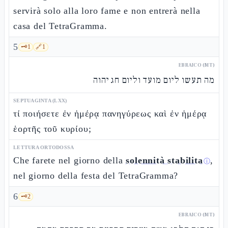
servirà solo alla loro fame e non entrerà nella
casa del TetraGramma.
5
🗝️
1
🔗
1
EBRAICO (MT)
מה תעשו ליום מועד וליום חג יהוה
SEPTUAGINTA (LXX)
τί ποιήσετε ἐν ἡμέρᾳ πανηγύρεως καὶ ἐν ἡμέρᾳ
ἑορτῆς τοῦ κυρίου;
LETTURA ORTODOSSA
Che farete nel giorno della
solennità stabilita
,
ⓘ
nel giorno della festa del TetraGramma?
6
🗝️
2
EBRAICO (MT)