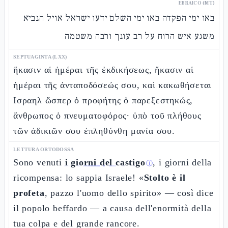
EBRAICO (MT)
באו ימי הפקדה באו ימי השלם ידעו ישראל אויל הנביא
משגע איש הרוח על רב עונך ורבה משטמה
SEPTUAGINTA (LXX)
ἥκασιν αἱ ἡμέραι τῆς ἐκδικήσεως, ἥκασιν αἱ
ἡμέραι τῆς ἀνταποδόσεώς σου, καὶ κακωθήσεται
Ισραηλ ὥσπερ ὁ προφήτης ὁ παρεξεστηκώς,
ἄνθρωπος ὁ πνευματοφόρος· ὑπὸ τοῦ πλήθους
τῶν ἀδικιῶν σου ἐπληθύνθη μανία σου.
LETTURA ORTODOSSA
Sono venuti
i giorni del castigo
, i giorni della
ⓘ
ricompensa: lo sappia Israele! «
Stolto è il
profeta
, pazzo l'uomo dello spirito» — così dice
il popolo beffardo — a causa dell'enormità della
tua colpa e del grande rancore.