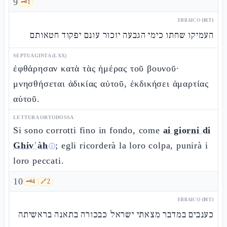
9
🗝️
1
EBRAICO (MT)
העמיקו שחתו כימי הגבעה יזכור עונם יפקוד חטאותם
SEPTUAGINTA (LXX)
ἐφθάρησαν κατὰ τὰς ἡμέρας τοῦ βουνοῦ·
μνησθήσεται ἀδικίας αὐτοῦ, ἐκδικήσει ἁμαρτίας
αὐτοῦ.
LETTURA ORTODOSSA
Si sono corrotti fino in fondo, come
ai giorni di
Ghivʿàh
; egli ricorderà la loro colpa, punirà i
ⓘ
loro peccati.
10
🗝️
4
🔗
2
EBRAICO (MT)
כענבים במדבר מצאתי ישראל כבכורה בתאנה בראשיתה