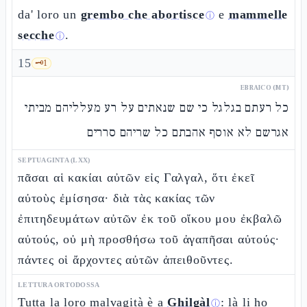
da' loro un
grembo che abortisce
e
mammelle
ⓘ
secche
.
ⓘ
15
🗝️
1
EBRAICO (MT)
כל רעתם בגלגל כי שם שנאתים על רע מעלליהם מביתי
אגרשם לא אוסף אהבתם כל שריהם סררים
SEPTUAGINTA (LXX)
πᾶσαι αἱ κακίαι αὐτῶν εἰς Γαλγαλ, ὅτι ἐκεῖ
αὐτοὺς ἐμίσησα· διὰ τὰς κακίας τῶν
ἐπιτηδευμάτων αὐτῶν ἐκ τοῦ οἴκου μου ἐκβαλῶ
αὐτούς, οὐ μὴ προσθήσω τοῦ ἀγαπῆσαι αὐτούς·
πάντες οἱ ἄρχοντες αὐτῶν ἀπειθοῦντες.
LETTURA ORTODOSSA
Tutta la loro malvagità è a
Ghilgàl
: là li ho
ⓘ