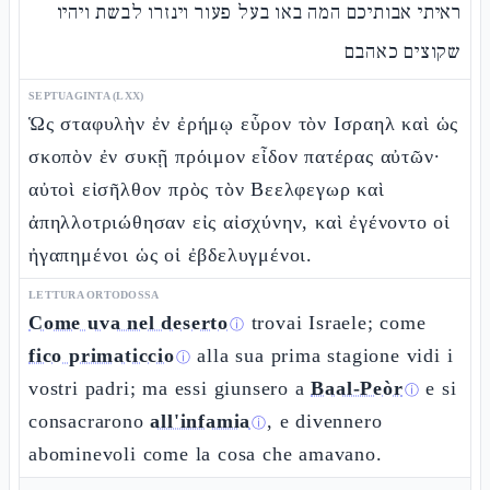
ראיתי אבותיכם המה באו בעל פעור וינזרו לבשת ויהיו
שקוצים כאהבם
SEPTUAGINTA (LXX)
Ὡς σταφυλὴν ἐν ἐρήμῳ εὗρον τὸν Ισραηλ καὶ ὡς
σκοπὸν ἐν συκῇ πρόιμον εἶδον πατέρας αὐτῶν·
αὐτοὶ εἰσῆλθον πρὸς τὸν Βεελφεγωρ καὶ
ἀπηλλοτριώθησαν εἰς αἰσχύνην, καὶ ἐγένοντο οἱ
ἠγαπημένοι ὡς οἱ ἐβδελυγμένοι.
LETTURA ORTODOSSA
Come uva nel deserto
trovai Israele; come
ⓘ
fico primaticcio
alla sua prima stagione vidi i
ⓘ
vostri padri; ma essi giunsero a
Baal-Peòr
e si
ⓘ
consacrarono
all'infamia
, e divennero
ⓘ
abominevoli come la cosa che amavano.