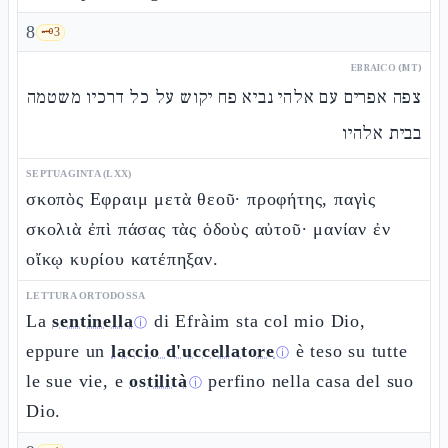
8
🗝️
3
EBRAICO (MT)
צפה אפרים עם אלהי נביא פח יקוש על כל דרכיו משטמה
בבית אלהיו
SEPTUAGINTA (LXX)
σκοπὸς Εφραιμ μετὰ θεοῦ· προφήτης, παγὶς
σκολιὰ ἐπὶ πάσας τὰς ὁδοὺς αὐτοῦ· μανίαν ἐν
οἴκῳ κυρίου κατέπηξαν.
LETTURA ORTODOSSA
La
sentinella
di Efràim sta col mio Dio,
ⓘ
eppure un
laccio d'uccellatore
è teso su tutte
ⓘ
le sue vie, e
ostilità
perfino nella casa del suo
ⓘ
Dio.