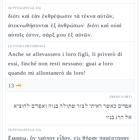
SEPTUAGINTA (LXX)
διότι καὶ ἐὰν ἐκθρέψωσιν τὰ τέκνα αὐτῶν,
ἀτεκνωθήσονται ἐξ ἀνθρώπων· διότι καὶ οὐαὶ
αὐτοῖς ἐστιν, σάρξ μου ἐξ αὐτῶν.
LETTURA ORTODOSSA
Anche se allevassero i loro figli, li priverò di
essi, finché non resti nessuno: guai a loro
quando mi allontanerò da loro!
13
🗝️
1
EBRAICO (MT)
אפרים כאשר ראיתי לצור שתולה בנוה ואפרים להוציא
אל הרג בניו
SEPTUAGINTA (LXX)
Εφραιμ, ὃν τρόπον εἶδον, εἰς θήραν παρέστησαν