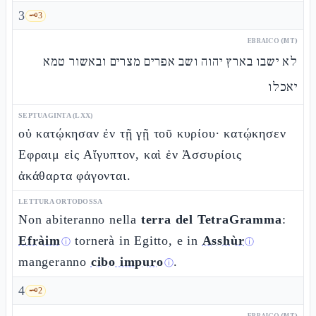
3
🗝️
3
EBRAICO (MT)
לא ישבו בארץ יהוה ושב אפרים מצרים ובאשור טמא
יאכלו
SEPTUAGINTA (LXX)
οὐ κατῴκησαν ἐν τῇ γῇ τοῦ κυρίου· κατῴκησεν
Εφραιμ εἰς Αἴγυπτον, καὶ ἐν Ἀσσυρίοις
ἀκάθαρτα φάγονται.
LETTURA ORTODOSSA
Non abiteranno nella
terra del TetraGramma
:
Efràim
tornerà in Egitto, e in
Asshùr
ⓘ
ⓘ
mangeranno
cibo impuro
.
ⓘ
4
🗝️
2
EBRAICO (MT)