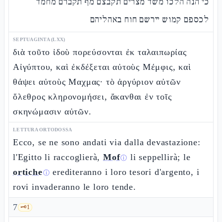
כי הנה הלכו משד מצרים תקבצם מף תקברם מחמד
לכספם קמוש יירשם חוח באהליהם
SEPTUAGINTA (LXX)
διὰ τοῦτο ἰδοὺ πορεύσονται ἐκ ταλαιπωρίας
Αἰγύπτου, καὶ ἐκδέξεται αὐτοὺς Μέμφις, καὶ
θάψει αὐτοὺς Μαχμας· τὸ ἀργύριον αὐτῶν
ὄλεθρος κληρονομήσει, ἄκανθαι ἐν τοῖς
σκηνώμασιν αὐτῶν.
LETTURA ORTODOSSA
Ecco, se ne sono andati via dalla devastazione:
l'Egitto li raccoglierà,
Mof
li seppellirà; le
ⓘ
ortiche
erediteranno i loro tesori d'argento, i
ⓘ
rovi invaderanno le loro tende.
7
🗝️
1