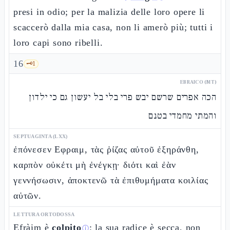
presi in odio; per la malizia delle loro opere li
scaccerò dalla mia casa, non li amerò più; tutti i
loro capi sono ribelli.
16
🗝️
1
EBRAICO (MT)
הכה אפרים שרשם יבש פרי בלי בל יעשון גם כי ילדון
והמתי מחמדי בטנם
SEPTUAGINTA (LXX)
ἐπόνεσεν Εφραιμ, τὰς ῥίζας αὐτοῦ ἐξηράνθη,
καρπὸν οὐκέτι μὴ ἐνέγκῃ· διότι καὶ ἐὰν
γεννήσωσιν, ἀποκτενῶ τὰ ἐπιθυμήματα κοιλίας
αὐτῶν.
LETTURA ORTODOSSA
Efràim è
colpito
: la sua radice è secca, non
ⓘ