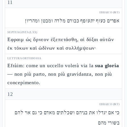
11
EBRAICO (MT)
אפרים כעוף יתעופף כבודם מלדה ומבטן ומהריון
SEPTUAGINTA (LXX)
Εφραιμ ὡς ὄρνεον ἐξεπετάσθη, αἱ δόξαι αὐτῶν
ἐκ τόκων καὶ ὠδίνων καὶ συλλήμψεων·
LETTURA ORTODOSSA
Efràim: come un uccello volerà via la
sua gloria
— non più parto, non più gravidanza, non più
concepimento.
12
EBRAICO (MT)
כי אם יגדלו את בניהם ושכלתים מאדם כי גם אוי להם
בשורי מהם