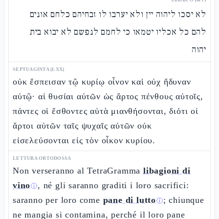
לא יסכו ליהוה יין ולא יערבו לו זבחיהם כלחם אונים
להם כל אכליו יטמאו כי לחמם לנפשם לא יבוא בית
יהוה
SEPTUAGINTA (LXX)
οὐκ ἔσπεισαν τῷ κυρίῳ οἶνον καὶ οὐχ ἥδυναν
αὐτῷ· αἱ θυσίαι αὐτῶν ὡς ἄρτος πένθους αὐτοῖς,
πάντες οἱ ἔσθοντες αὐτὰ μιανθήσονται, διότι οἱ
ἄρτοι αὐτῶν ταῖς ψυχαῖς αὐτῶν οὐκ
εἰσελεύσονται εἰς τὸν οἶκον κυρίου.
LETTURA ORTODOSSA
Non verseranno al TetraGramma
libagioni di
vino
, né gli saranno graditi i loro sacrifici:
ⓘ
saranno per loro come
pane di lutto
; chiunque
ⓘ
ne mangia si contamina, perché il loro pane