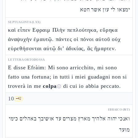
ימצאו לי עון אשר חטא
SEPTUAGINTA (LXX)
καὶ εἶπεν Εφραιμ Πλὴν πεπλούτηκα, εὕρηκα
ἀναψυχὴν ἐμαυτῷ. πάντες οἱ πόνοι αὐτοῦ οὐχ
εὑρεθήσονται αὐτῷ δι’ ἀδικίας, ἃς ἥμαρτεν.
LETTURA ORTODOSSA
E disse Efràim: Mi sono arricchito, mi sono
fatto una fortuna; in tutti i miei guadagni non si
troverà in me
colpa
di cui io abbia peccato.
ⓘ
10
🗝️
2
EBRAICO (MT)
ואנכי יהוה אלהיך מארץ מצרים עד אושיבך באהלים כימי
מועד