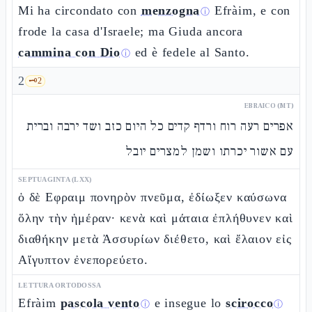
Mi ha circondato con
menzogna
Efràim, e con
ⓘ
frode la casa d'Israele; ma Giuda ancora
cammina con Dio
ed è fedele al Santo.
ⓘ
2
🗝️
2
EBRAICO (MT)
אפרים רעה רוח ורדף קדים כל היום כזב ושד ירבה וברית
עם אשור יכרתו ושמן למצרים יובל
SEPTUAGINTA (LXX)
ὁ δὲ Εφραιμ πονηρὸν πνεῦμα, ἐδίωξεν καύσωνα
ὅλην τὴν ἡμέραν· κενὰ καὶ μάταια ἐπλήθυνεν καὶ
διαθήκην μετὰ Ἀσσυρίων διέθετο, καὶ ἔλαιον εἰς
Αἴγυπτον ἐνεπορεύετο.
LETTURA ORTODOSSA
Efràim
pascola vento
e insegue lo
scirocco
ⓘ
ⓘ