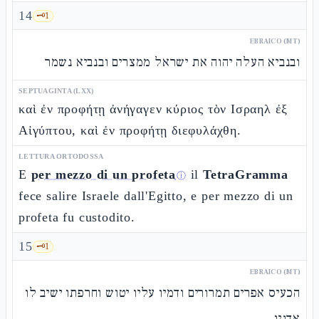
14
🗝️
1
EBRAICO (MT)
ובנביא העלה יהוה את ישראל ממצרים ובנביא נשמר
SEPTUAGINTA (LXX)
καὶ ἐν προφήτῃ ἀνήγαγεν κύριος τὸν Ισραηλ ἐξ
Αἰγύπτου, καὶ ἐν προφήτῃ διεφυλάχθη.
LETTURA ORTODOSSA
E
per mezzo di un profeta
il
TetraGramma
ⓘ
fece salire Israele dall'Egitto, e per mezzo di un
profeta fu custodito.
15
🗝️
1
EBRAICO (MT)
הכעיס אפרים תמרורים ודמיו עליו יטוש וחרפתו ישיב לו
אדניו