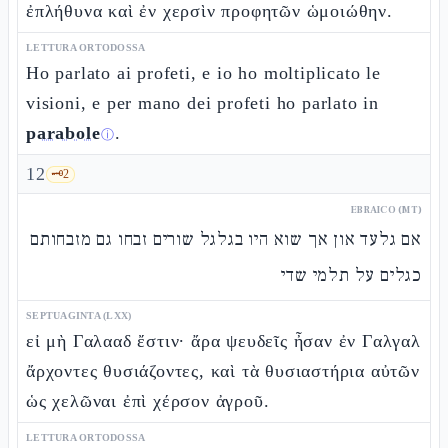
ἐπλήθυνα καὶ ἐν χερσὶν προφητῶν ὡμοιώθην.
LETTURA ORTODOSSA
Ho parlato ai profeti, e io ho moltiplicato le
visioni, e per mano dei profeti ho parlato in
parabole
.
ⓘ
12
🗝️
2
EBRAICO (MT)
אם גלעד און אך שוא היו בגלגל שורים זבחו גם מזבחותם
כגלים על תלמי שדי
SEPTUAGINTA (LXX)
εἰ μὴ Γαλααδ ἔστιν· ἄρα ψευδεῖς ἦσαν ἐν Γαλγαλ
ἄρχοντες θυσιάζοντες, καὶ τὰ θυσιαστήρια αὐτῶν
ὡς χελῶναι ἐπὶ χέρσον ἀγροῦ.
LETTURA ORTODOSSA