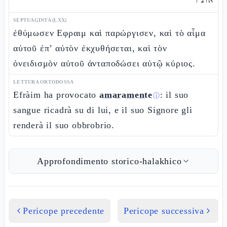
SEPTUAGINTA (LXX)
ἐθύμωσεν Εφραιμ καὶ παρώργισεν, καὶ τὸ αἷμα
αὐτοῦ ἐπ’ αὐτὸν ἐκχυθήσεται, καὶ τὸν
ὀνειδισμὸν αὐτοῦ ἀνταποδώσει αὐτῷ κύριος.
LETTURA ORTODOSSA
Efràim ha provocato
amaramente
: il suo
ⓘ
sangue ricadrà su di lui, e il suo Signore gli
renderà il suo obbrobrio.
Approfondimento storico-halakhico
Pericope precedente
Pericope successiva