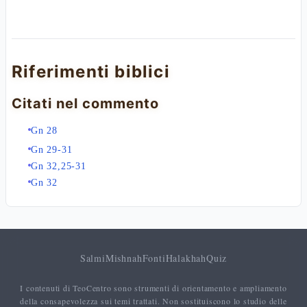
Riferimenti biblici
Citati nel commento
Gn 28
Gn 29-31
Gn 32,25-31
Gn 32
Salmi
Mishnah
Fonti
Halakhah
Quiz
I contenuti di TeoCentro sono strumenti di orientamento e ampliamento
della consapevolezza sui temi trattati. Non sostituiscono lo studio delle