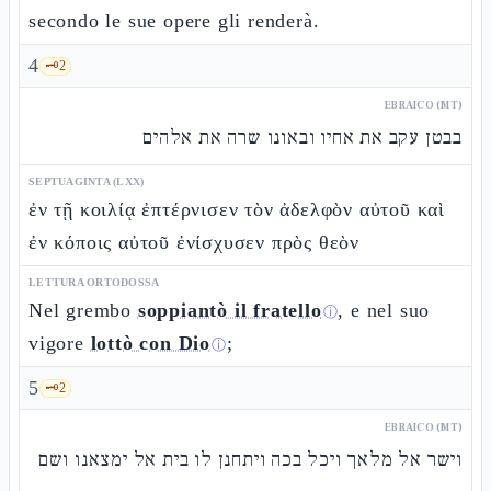
secondo le sue opere gli renderà.
4
🗝️
2
EBRAICO (MT)
בבטן עקב את אחיו ובאונו שרה את אלהים
SEPTUAGINTA (LXX)
ἐν τῇ κοιλίᾳ ἐπτέρνισεν τὸν ἀδελφὸν αὐτοῦ καὶ
ἐν κόποις αὐτοῦ ἐνίσχυσεν πρὸς θεὸν
LETTURA ORTODOSSA
Nel grembo
soppiantò il fratello
, e nel suo
ⓘ
vigore
lottò con Dio
;
ⓘ
5
🗝️
2
EBRAICO (MT)
וישר אל מלאך ויכל בכה ויתחנן לו בית אל ימצאנו ושם