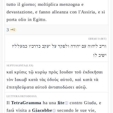
tutto il giorno; moltiplica menzogna e
devastazione, e fanno alleanza con l'Assiria, e si
porta olio in Egitto.
3
🗝️
2
EBRAICO (MT)
וריב ליהוה עם יהודה ולפקד על יעקב כדרכיו כמעלליו
ישיב לו
SEPTUAGINTA (LXX)
καὶ κρίσις τῷ κυρίῳ πρὸς Ιουδαν τοῦ ἐκδικῆσαι
τὸν Ιακωβ κατὰ τὰς ὁδοὺς αὐτοῦ, καὶ κατὰ τὰ
ἐπιτηδεύματα αὐτοῦ ἀνταποδώσει αὐτῷ.
LETTURA ORTODOSSA
Il
TetraGramma
ha una
lite
contro Giuda, e
ⓘ
farà visita a
Giacobbe
secondo le sue vie,
ⓘ