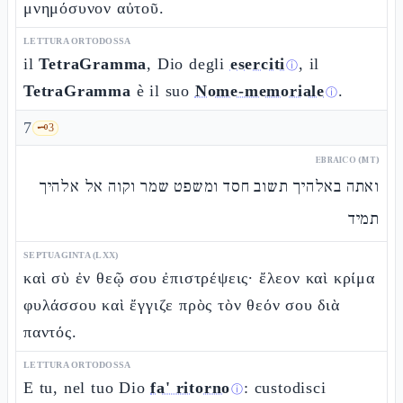
μνημόσυνον αὐτοῦ.
LETTURA ORTODOSSA
il
TetraGramma
, Dio degli
eserciti
, il
ⓘ
TetraGramma
è il suo
Nome-memoriale
.
ⓘ
7
🗝️
3
EBRAICO (MT)
ואתה באלהיך תשוב חסד ומשפט שמר וקוה אל אלהיך
תמיד
SEPTUAGINTA (LXX)
καὶ σὺ ἐν θεῷ σου ἐπιστρέψεις· ἔλεον καὶ κρίμα
φυλάσσου καὶ ἔγγιζε πρὸς τὸν θεόν σου διὰ
παντός.
LETTURA ORTODOSSA
E tu, nel tuo Dio
fa' ritorno
: custodisci
ⓘ