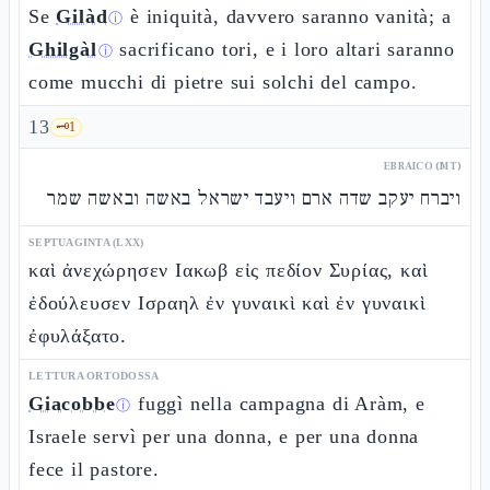
Se
Gilàd
è iniquità, davvero saranno vanità; a
ⓘ
Ghilgàl
sacrificano tori, e i loro altari saranno
ⓘ
come mucchi di pietre sui solchi del campo.
13
🗝️
1
EBRAICO (MT)
ויברח יעקב שדה ארם ויעבד ישראל באשה ובאשה שמר
SEPTUAGINTA (LXX)
καὶ ἀνεχώρησεν Ιακωβ εἰς πεδίον Συρίας, καὶ
ἐδούλευσεν Ισραηλ ἐν γυναικὶ καὶ ἐν γυναικὶ
ἐφυλάξατο.
LETTURA ORTODOSSA
Giacobbe
fuggì nella campagna di Aràm, e
ⓘ
Israele servì per una donna, e per una donna
fece il pastore.