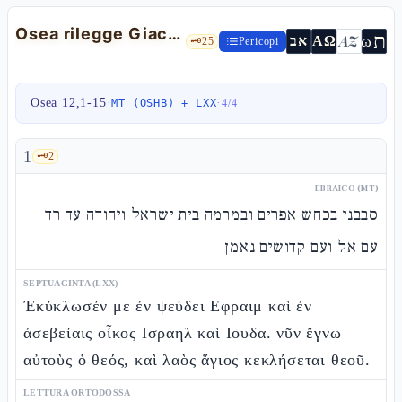
Osea rilegge Giacobbe: l'inganno e il ritorno — Os 12,1-15
ת
AZ
ω
אב
ΑΩ
🗝️
25
Pericopi
Osea 12,1-15
·
·
MT (OSHB) + LXX
4
/
4
1
🗝️
2
EBRAICO (MT)
סבבני בכחש אפרים ובמרמה בית ישראל ויהודה עד רד
עם אל ועם קדושים נאמן
SEPTUAGINTA (LXX)
Ἐκύκλωσέν με ἐν ψεύδει Εφραιμ καὶ ἐν
ἀσεβείαις οἶκος Ισραηλ καὶ Ιουδα. νῦν ἔγνω
αὐτοὺς ὁ θεός, καὶ λαὸς ἅγιος κεκλήσεται θεοῦ.
LETTURA ORTODOSSA