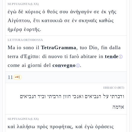
SEPTUAGINTA (LXX)
ἐγὼ δὲ κύριος ὁ θεός σου ἀνήγαγόν σε ἐκ γῆς
Αἰγύπτου, ἔτι κατοικιῶ σε ἐν σκηναῖς καθὼς
ἡμέρᾳ ἑορτῆς.
LETTURA ORTODOSSA
Ma io sono il
TetraGramma
, tuo Dio, fin dalla
terra d'Egitto: di nuovo ti farò abitare in
tende
ⓘ
come ai giorni del
convegno
.
ⓘ
11
🗝️
1
EBRAICO (MT)
ודברתי על הנביאים ואנכי חזון הרביתי וביד הנביאים
אדמה
SEPTUAGINTA (LXX)
καὶ λαλήσω πρὸς προφήτας, καὶ ἐγὼ ὁράσεις