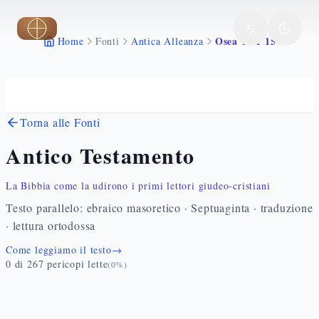
Vai al contenuto principale
Osea 12 1 15
Home
Fonti
Antica Alleanza
Torna alle Fonti
Antico Testamento
La Bibbia come la udirono i primi lettori giudeo-cristiani
Testo parallelo: ebraico masoretico · Septuaginta · traduzione
· lettura ortodossa
Come leggiamo il testo
→
0
di
267
pericopi lette
(
0
%)