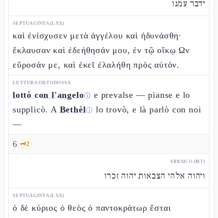
ידבר עמנו
SEPTUAGINTA (LXX)
καὶ ἐνίσχυσεν μετὰ ἀγγέλου καὶ ἠδυνάσθη·
ἔκλαυσαν καὶ ἐδεήθησάν μου, ἐν τῷ οἴκῳ Ων
εὕροσάν με, καὶ ἐκεῖ ἐλαλήθη πρὸς αὐτόν.
LETTURA ORTODOSSA
lottò con l'angelo
e prevalse — pianse e lo
ⓘ
supplicò. A
Bethèl
lo trovò, e là parlò con noi
ⓘ
—
6
🗝️
2
EBRAICO (MT)
ויהוה אלהי הצבאות יהוה זכרו
SEPTUAGINTA (LXX)
ὁ δὲ κύριος ὁ θεὸς ὁ παντοκράτωρ ἔσται