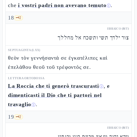
che
i vostri padri non avevano temuto
.
ⓘ
18
🗝️
2
EBRAICO (MT)
צור ילדך תשי ותשכח אל מחללך
SEPTUAGINTA (LXX)
θεὸν τὸν γεννήσαντά σε ἐγκατέλιπες καὶ
ἐπελάθου θεοῦ τοῦ τρέφοντός σε.
LETTURA ORTODOSSA
La Roccia che ti generò trascurasti
,
e
ⓘ
dimenticasti il Dio che ti partorì nel
travaglio
.
ⓘ
19
🗝️
2
EBRAICO (MT)
וירא יהוה וינאץ מכעס בניו ובנתיו