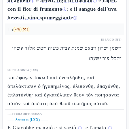
di agnelli
e
arieti, figli di Bashàn
e
capri,
ⓘ
ⓘ
con il fior di frumento
; e
il sangue dell'uva
ⓘ
bevesti, vino spumeggiante
.
ⓘ
15
🗝️
6
🔀
1
EBRAICO (MT)
וישמן ישרון ויבעט שמנת עבית כשית ויטש אלוה עשהו
וינבל צור ישעתו
SEPTUAGINTA (LXX)
καὶ ἔφαγεν Ιακωβ καὶ ἐνεπλήσθη, καὶ
ἀπελάκτισεν ὁ ἠγαπημένος, ἐλιπάνθη, ἐπαχύνθη,
ἐπλατύνθη· καὶ ἐγκατέλιπεν θεὸν τὸν ποιήσαντα
αὐτὸν καὶ ἀπέστη ἀπὸ θεοῦ σωτῆρος αὐτοῦ.
LETTURA ORTODOSSA
——
Settanta (LXX)
——
E
Giacobbe mangiò e si saziò
, e
l'amato
ⓘ
ⓘ