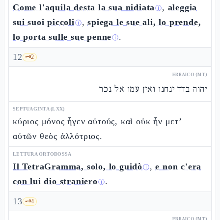
Come l'aquila desta la sua nidiata
,
aleggia
ⓘ
sui suoi piccoli
,
spiega le sue ali, lo prende,
ⓘ
lo porta sulle sue penne
.
ⓘ
12
🗝️
2
EBRAICO (MT)
יהוה בדד ינחנו ואין עמו אל נכר
SEPTUAGINTA (LXX)
κύριος μόνος ἦγεν αὐτούς, καὶ οὐκ ἦν μετ’
αὐτῶν θεὸς ἀλλότριος.
LETTURA ORTODOSSA
Il TetraGramma, solo, lo guidò
,
e non c'era
ⓘ
con lui dio straniero
.
ⓘ
13
🗝️
4
EBRAICO (MT)