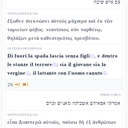
עם איש שיבה
SEPTUAGINTA (LXX)
ἔξωθεν ἀτεκνώσει αὐτοὺς μάχαιρα καὶ ἐκ τῶν
ταμιείων φόβος· νεανίσκος σὺν παρθένῳ,
θηλάζων μετὰ καθεστηκότος πρεσβύτου.
LETTURA ORTODOSSA
Di fuori la spada lascia senza figli
,
e dentro
ⓘ
le stanze il terrore
;
sia il giovane sia la
ⓘ
vergine
,
il lattante con l'uomo canuto
.
ⓘ
ⓘ
26
🗝️
3
🔀
1
EBRAICO (MT)
אמרתי אפאיהם אשביתה מאנוש זכרם
SEPTUAGINTA (LXX)
εἶπα Διασπερῶ αὐτούς, παύσω δὴ ἐξ ἀνθρώπων