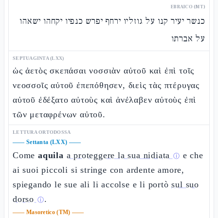
EBRAICO (MT)
כנשר יעיר קנו על גוזליו ירחף יפרש כנפיו יקחהו ישאהו
על אברתו
SEPTUAGINTA (LXX)
ὡς ἀετὸς σκεπάσαι νοσσιὰν αὐτοῦ καὶ ἐπὶ τοῖς
νεοσσοῖς αὐτοῦ ἐπεπόθησεν, διεὶς τὰς πτέρυγας
αὐτοῦ ἐδέξατο αὐτοὺς καὶ ἀνέλαβεν αὐτοὺς ἐπὶ
τῶν μεταφρένων αὐτοῦ.
LETTURA ORTODOSSA
——
Settanta (LXX)
——
Come
aquila
a proteggere la sua nidiata
e che
ⓘ
ai suoi piccoli si stringe con ardente amore,
spiegando le sue ali li accolse e li portò
sul suo
dorso
.
ⓘ
——
Masoretico (TM)
——