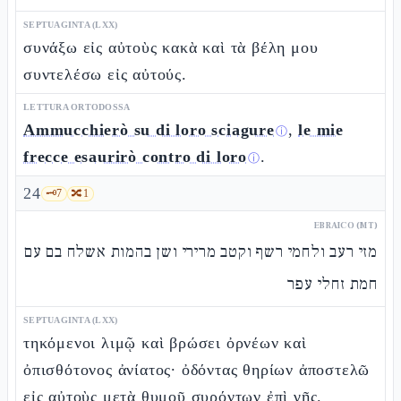
SEPTUAGINTA (LXX)
συνάξω εἰς αὐτοὺς κακὰ καὶ τὰ βέλη μου
συντελέσω εἰς αὐτούς.
LETTURA ORTODOSSA
Ammucchierò su di loro sciagure
,
le mie
ⓘ
frecce esaurirò contro di loro
.
ⓘ
24
🗝️
7
🔀
1
EBRAICO (MT)
מזי רעב ולחמי רשף וקטב מרירי ושן בהמות אשלח בם עם
חמת זחלי עפר
SEPTUAGINTA (LXX)
τηκόμενοι λιμῷ καὶ βρώσει ὀρνέων καὶ
ὀπισθότονος ἀνίατος· ὀδόντας θηρίων ἀποστελῶ
εἰς αὐτοὺς μετὰ θυμοῦ συρόντων ἐπὶ γῆς.