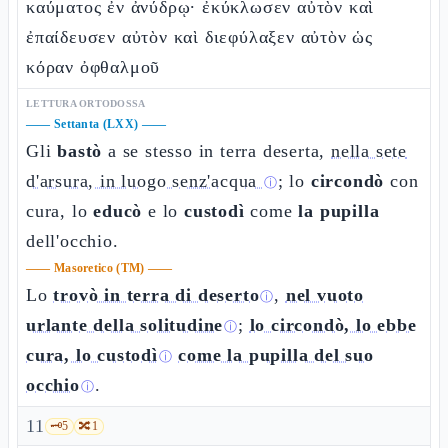
καύματος ἐν ἀνύδρῳ· ἐκύκλωσεν αὐτὸν καὶ
ἐπαίδευσεν αὐτὸν καὶ διεφύλαξεν αὐτὸν ὡς
κόραν ὀφθαλμοῦ
LETTURA ORTODOSSA
——
Settanta (LXX)
——
Gli
bastò
a se stesso in terra deserta,
nella sete
d'arsura, in luogo senz'acqua
; lo
circondò
con
ⓘ
cura, lo
educò
e lo
custodì
come
la pupilla
dell'occhio.
——
Masoretico (TM)
——
Lo
trovò in terra di deserto
,
nel vuoto
ⓘ
urlante della solitudine
;
lo circondò, lo ebbe
ⓘ
cura, lo custodì
come la pupilla del suo
ⓘ
occhio
.
ⓘ
11
🗝️
5
🔀
1