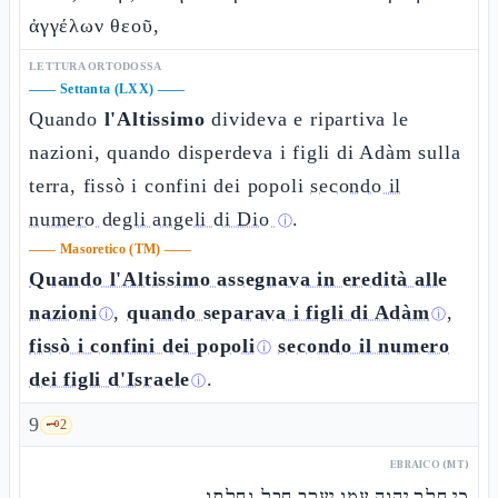
ἀγγέλων θεοῦ,
LETTURA ORTODOSSA
——
Settanta (LXX)
——
Quando
l'Altissimo
divideva e ripartiva le
nazioni, quando disperdeva i figli di Adàm sulla
terra, fissò i confini dei popoli
secondo il
numero degli angeli di Dio
.
ⓘ
——
Masoretico (TM)
——
Quando l'Altissimo assegnava in eredità alle
nazioni
,
quando separava i figli di Adàm
,
ⓘ
ⓘ
fissò i confini dei popoli
secondo il numero
ⓘ
dei figli d'Israele
.
ⓘ
9
🗝️
2
EBRAICO (MT)
כי חלק יהוה עמו יעקב חבל נחלתו