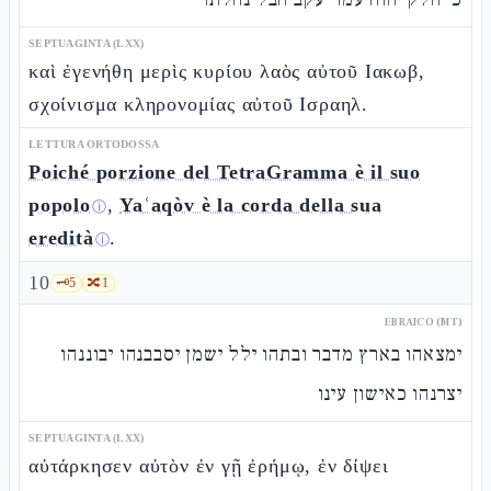
SEPTUAGINTA (LXX)
καὶ ἐγενήθη μερὶς κυρίου λαὸς αὐτοῦ Ιακωβ,
σχοίνισμα κληρονομίας αὐτοῦ Ισραηλ.
LETTURA ORTODOSSA
Poiché porzione del TetraGramma è il suo
popolo
,
Yaʿaqòv è la corda della sua
ⓘ
eredità
.
ⓘ
10
🗝️
5
🔀
1
EBRAICO (MT)
ימצאהו בארץ מדבר ובתהו ילל ישמן יסבבנהו יבוננהו
יצרנהו כאישון עינו
SEPTUAGINTA (LXX)
αὐτάρκησεν αὐτὸν ἐν γῇ ἐρήμῳ, ἐν δίψει