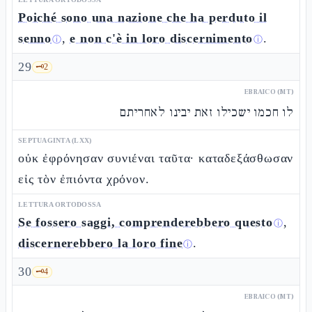
Poiché sono una nazione che ha perduto il
senno
,
e non c'è in loro discernimento
.
ⓘ
ⓘ
29
🗝️
2
EBRAICO (MT)
לו חכמו ישכילו זאת יבינו לאחריתם
SEPTUAGINTA (LXX)
οὐκ ἐφρόνησαν συνιέναι ταῦτα· καταδεξάσθωσαν
εἰς τὸν ἐπιόντα χρόνον.
LETTURA ORTODOSSA
Se fossero saggi, comprenderebbero questo
,
ⓘ
discernerebbero la loro fine
.
ⓘ
30
🗝️
4
EBRAICO (MT)