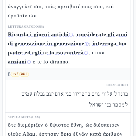
ἀναγγελεῖ σοι, τοὺς πρεσβυτέρους σου, καὶ
ἐροῦσίν σοι.
LETTURA ORTODOSSA
Ricorda i giorni antichi
,
considerate gli anni
ⓘ
di generazione in generazione
;
interroga tuo
ⓘ
padre ed egli te lo racconterà
, i tuoi
ⓘ
anziani
e te lo diranno.
ⓘ
8
🗝️
5
🔀
1
EBRAICO (MT)
בהנחל עליון גוים בהפרידו בני אדם יצב גבלת עמים
למספר בני ישראל
SEPTUAGINTA (LXX)
ὅτε διεμέριζεν ὁ ὕψιστος ἔθνη, ὡς διέσπειρεν
υἱοὺς Αδαμ, ἔστησεν ὅρια ἐθνῶν κατὰ ἀριθμὸν