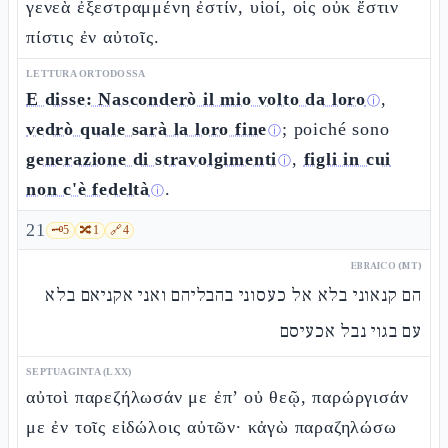
γενεὰ ἐξεστραμμένη ἐστίν, υἱοί, οἷς οὐκ ἔστιν
πίστις ἐν αὐτοῖς.
LETTURA ORTODOSSA
E disse: Nasconderò il mio volto da loro
,
ⓘ
vedrò quale sarà la loro fine
; poiché sono
ⓘ
generazione di stravolgimenti
,
figli in cui
ⓘ
non c'è fedeltà
.
ⓘ
21
🗝️
5
🔀
1
🔗
4
EBRAICO (MT)
הם קנאוני בלא אל כעסוני בהבליהם ואני אקניאם בלא
עם בגוי נבל אכעיסם
SEPTUAGINTA (LXX)
αὐτοὶ παρεζήλωσάν με ἐπ’ οὐ θεῷ, παρώργισάν
με ἐν τοῖς εἰδώλοις αὐτῶν· κἀγὼ παραζηλώσω