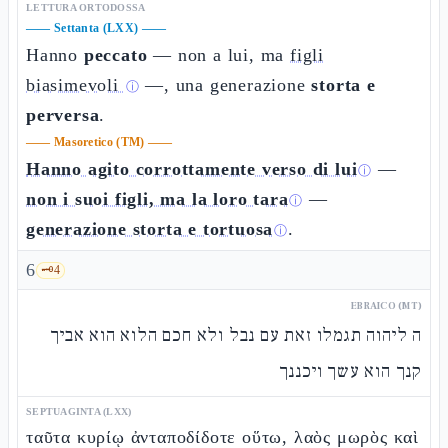
LETTURA ORTODOSSA
——
Settanta (LXX)
——
Hanno
peccato
— non a lui, ma
figli
biasimevoli
—, una generazione
storta e
ⓘ
perversa
.
——
Masoretico (TM)
——
Hanno agito corrottamente verso di lui
—
ⓘ
non i suoi figli, ma la loro tara
—
ⓘ
generazione storta e tortuosa
.
ⓘ
6
🗝️
4
EBRAICO (MT)
ה ליהוה תגמלו זאת עם נבל ולא חכם הלוא הוא אביך
קנך הוא עשך ויכננך
SEPTUAGINTA (LXX)
ταῦτα κυρίῳ ἀνταποδίδοτε οὕτω, λαὸς μωρὸς καὶ