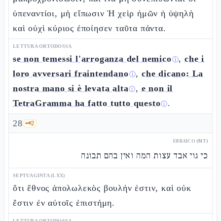
ὑπεναντίοι, μὴ εἴπωσιν Ἡ χεὶρ ἡμῶν ἡ ὑψηλὴ
καὶ οὐχὶ κύριος ἐποίησεν ταῦτα πάντα.
LETTURA ORTODOSSA
se non temessi l'arroganza del nemico
,
che i
ⓘ
loro avversari fraintendano
,
che dicano: La
ⓘ
nostra mano si è levata alta
,
e non il
ⓘ
TetraGramma ha fatto tutto questo
.
ⓘ
28
🗝️
2
EBRAICO (MT)
כי גוי אבד עצות המה ואין בהם תבונה
SEPTUAGINTA (LXX)
ὅτι ἔθνος ἀπολωλεκὸς βουλήν ἐστιν, καὶ οὐκ
ἔστιν ἐν αὐτοῖς ἐπιστήμη.
LETTURA ORTODOSSA