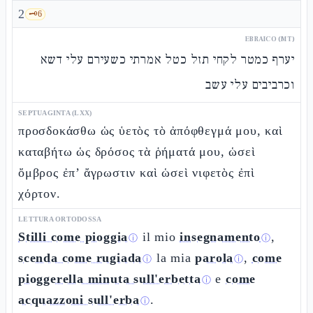
2
🗝️
6
EBRAICO (MT)
יערף כמטר לקחי תזל כטל אמרתי כשעירם עלי דשא
וכרביבים עלי עשב
SEPTUAGINTA (LXX)
προσδοκάσθω ὡς ὑετὸς τὸ ἀπόφθεγμά μου, καὶ
καταβήτω ὡς δρόσος τὰ ῥήματά μου, ὡσεὶ
ὄμβρος ἐπ’ ἄγρωστιν καὶ ὡσεὶ νιφετὸς ἐπὶ
χόρτον.
LETTURA ORTODOSSA
Stilli come pioggia
il mio
insegnamento
,
ⓘ
ⓘ
scenda come rugiada
la mia
parola
,
come
ⓘ
ⓘ
pioggerella minuta sull'erbetta
e
come
ⓘ
acquazzoni sull'erba
.
ⓘ