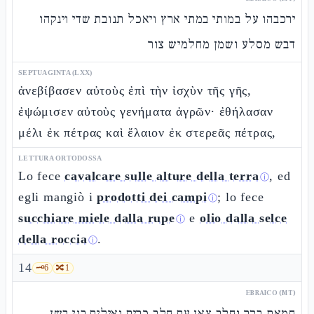
ירכבהו על במותי במתי ארץ ויאכל תנובת שדי וינקהו
דבש מסלע ושמן מחלמיש צור
SEPTUAGINTA (LXX)
ἀνεβίβασεν αὐτοὺς ἐπὶ τὴν ἰσχὺν τῆς γῆς,
ἐψώμισεν αὐτοὺς γενήματα ἀγρῶν· ἐθήλασαν
μέλι ἐκ πέτρας καὶ ἔλαιον ἐκ στερεᾶς πέτρας,
LETTURA ORTODOSSA
Lo fece
cavalcare sulle alture della terra
, ed
ⓘ
egli mangiò i
prodotti dei campi
; lo fece
ⓘ
succhiare miele dalla rupe
e
olio dalla selce
ⓘ
della roccia
.
ⓘ
14
🗝️
6
🔀
1
EBRAICO (MT)
חמאת בקר וחלב צאן עם חלב כרים ואילים בני בשן