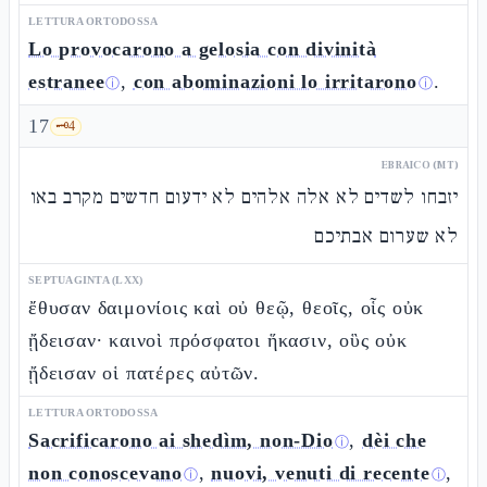
LETTURA ORTODOSSA
Lo provocarono a gelosia con divinità
estranee
,
con abominazioni lo irritarono
.
ⓘ
ⓘ
17
🗝️
4
EBRAICO (MT)
יזבחו לשדים לא אלה אלהים לא ידעום חדשים מקרב באו
לא שערום אבתיכם
SEPTUAGINTA (LXX)
ἔθυσαν δαιμονίοις καὶ οὐ θεῷ, θεοῖς, οἷς οὐκ
ᾔδεισαν· καινοὶ πρόσφατοι ἥκασιν, οὓς οὐκ
ᾔδεισαν οἱ πατέρες αὐτῶν.
LETTURA ORTODOSSA
Sacrificarono ai shedìm, non-Dio
,
dèi che
ⓘ
non conoscevano
,
nuovi, venuti di recente
,
ⓘ
ⓘ