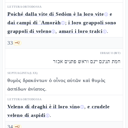
LETTURA ORTODOSSA
Poiché dalla vite di Sedòm è la loro vite
e
ⓘ
dai campi di ʿAmoràh
;
i loro grappoli sono
ⓘ
grappoli di veleno
,
amari i loro tralci
.
ⓘ
ⓘ
33
🗝️
2
EBRAICO (MT)
חמת תנינם יינם וראש פתנים אכזר
SEPTUAGINTA (LXX)
θυμὸς δρακόντων ὁ οἶνος αὐτῶν καὶ θυμὸς
ἀσπίδων ἀνίατος.
LETTURA ORTODOSSA
Veleno di draghi è il loro vino
,
e crudele
ⓘ
veleno di aspidi
.
ⓘ
34
🗝️
2