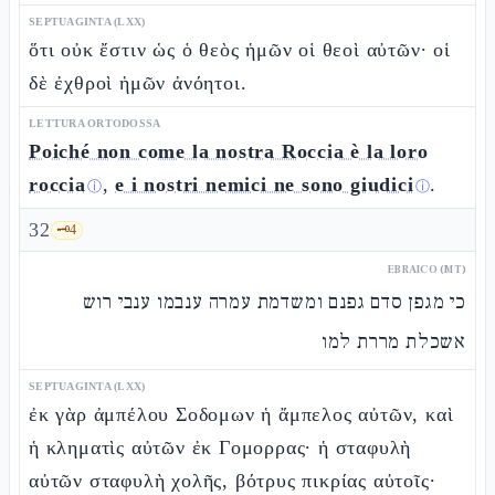
SEPTUAGINTA (LXX)
ὅτι οὐκ ἔστιν ὡς ὁ θεὸς ἡμῶν οἱ θεοὶ αὐτῶν· οἱ
δὲ ἐχθροὶ ἡμῶν ἀνόητοι.
LETTURA ORTODOSSA
Poiché non come la nostra Roccia è la loro
roccia
,
e i nostri nemici ne sono giudici
.
ⓘ
ⓘ
32
🗝️
4
EBRAICO (MT)
כי מגפן סדם גפנם ומשדמת עמרה ענבמו ענבי רוש
אשכלת מררת למו
SEPTUAGINTA (LXX)
ἐκ γὰρ ἀμπέλου Σοδομων ἡ ἄμπελος αὐτῶν, καὶ
ἡ κληματὶς αὐτῶν ἐκ Γομορρας· ἡ σταφυλὴ
αὐτῶν σταφυλὴ χολῆς, βότρυς πικρίας αὐτοῖς·