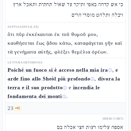
כי אש קדחה באפי ותיקד עד שאול תחתית ותאכל ארץ
ויבלה ותלהט מוסדי הרים
SEPTUAGINTA (LXX)
ὅτι πῦρ ἐκκέκαυται ἐκ τοῦ θυμοῦ μου,
καυθήσεται ἕως ᾅδου κάτω, καταφάγεται γῆν καὶ
τὰ γενήματα αὐτῆς, φλέξει θεμέλια ὀρέων.
LETTURA ORTODOSSA
Poiché un fuoco si è acceso nella mia ira
,
e
ⓘ
arde fino allo Sheòl più profondo
,
divora la
ⓘ
terra e il suo prodotto
e
incendia le
ⓘ
fondamenta dei monti
.
ⓘ
23
🗝️
2
EBRAICO (MT)
אספה עלימו רעות חצי אכלה בם