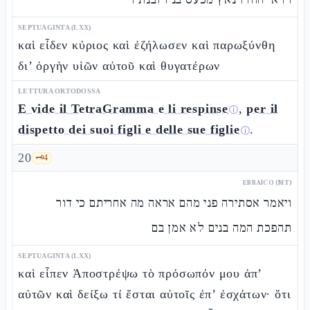
SEPTUAGINTA (LXX)
καὶ εἶδεν κύριος καὶ ἐζήλωσεν καὶ παρωξύνθη
δι’ ὀργὴν υἱῶν αὐτοῦ καὶ θυγατέρων
LETTURA ORTODOSSA
E vide il TetraGramma e li respinse
,
per il
ⓘ
dispetto dei suoi figli e delle sue figlie
.
ⓘ
20
🗝️
4
EBRAICO (MT)
ויאמר אסתירה פני מהם אראה מה אחריתם כי דור
תהפכת המה בנים לא אמן בם
SEPTUAGINTA (LXX)
καὶ εἶπεν Ἀποστρέψω τὸ πρόσωπόν μου ἀπ’
αὐτῶν καὶ δείξω τί ἔσται αὐτοῖς ἐπ’ ἐσχάτων· ὅτι