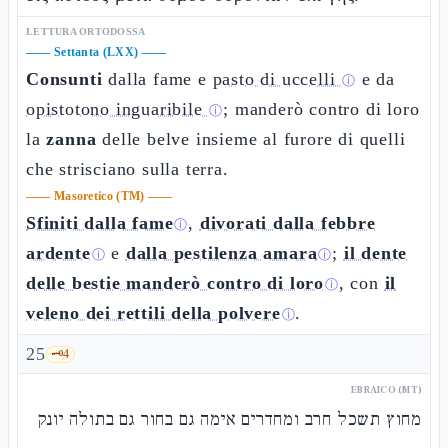
LETTURA ORTODOSSA
——
Settanta (LXX)
——
Consunti
dalla fame e
pasto di uccelli
e da
ⓘ
opistotono inguaribile
; manderò contro di loro
ⓘ
la
zanna
delle belve insieme al furore di quelli
che strisciano sulla terra.
——
Masoretico (TM)
——
Sfiniti dalla fame
,
divorati dalla febbre
ⓘ
ardente
e
dalla pestilenza amara
;
il dente
ⓘ
ⓘ
delle bestie manderò contro di loro
, con
il
ⓘ
veleno dei rettili della polvere
.
ⓘ
25
🗝️
4
EBRAICO (MT)
מחוץ תשכל חרב ומחדרים אימה גם בחור גם בתולה יונק