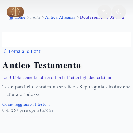
Vai al contenuto principale
Deuteronomio 32 1 52
Home
Fonti
Antica Alleanza
Torna alle Fonti
Antico Testamento
La Bibbia come la udirono i primi lettori giudeo-cristiani
Testo parallelo: ebraico masoretico · Septuaginta · traduzione
· lettura ortodossa
Come leggiamo il testo
→
0
di
267
pericopi lette
(
0
%)