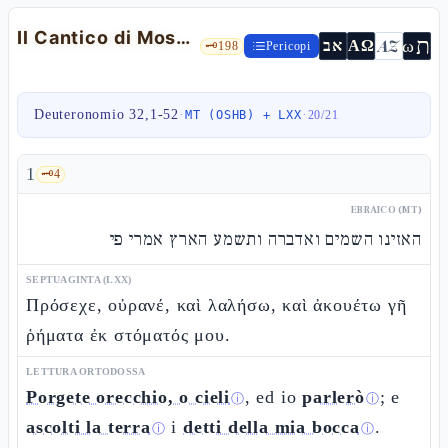
Il Cantico di Mosè (Haʾazìnu) e l'annuncio della morte — Dt 32,1-52
ת
AZ
ω
אב
ΑΩ
🗝️
198
Pericopi
Deuteronomio 32,1-52
·
·
MT (OSHB) + LXX
20
/
21
1
🗝️
4
EBRAICO (MT)
האזינו השמים ואדברה ותשמע הארץ אמרי פי
SEPTUAGINTA (LXX)
Πρόσεχε, οὐρανέ, καὶ λαλήσω, καὶ ἀκουέτω γῆ
ῥήματα ἐκ στόματός μου.
LETTURA ORTODOSSA
Porgete orecchio, o cieli
, ed io
parlerò
; e
ⓘ
ⓘ
ascolti la terra
i
detti della mia bocca
.
ⓘ
ⓘ