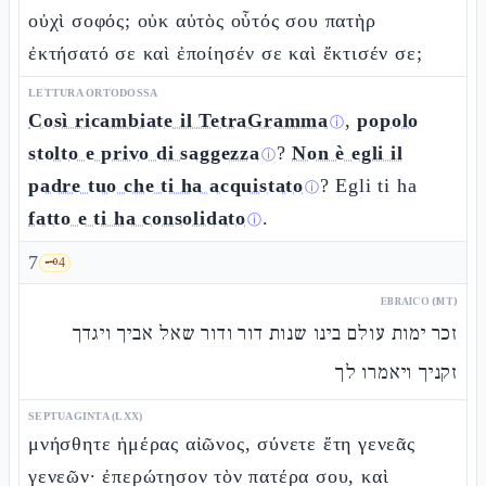
οὐχὶ σοφός; οὐκ αὐτὸς οὗτός σου πατὴρ
ἐκτήσατό σε καὶ ἐποίησέν σε καὶ ἔκτισέν σε;
LETTURA ORTODOSSA
Così ricambiate il TetraGramma
,
popolo
ⓘ
stolto e privo di saggezza
?
Non è egli il
ⓘ
padre tuo che ti ha acquistato
? Egli ti ha
ⓘ
fatto e ti ha consolidato
.
ⓘ
7
🗝️
4
EBRAICO (MT)
זכר ימות עולם בינו שנות דור ודור שאל אביך ויגדך
זקניך ויאמרו לך
SEPTUAGINTA (LXX)
μνήσθητε ἡμέρας αἰῶνος, σύνετε ἔτη γενεᾶς
γενεῶν· ἐπερώτησον τὸν πατέρα σου, καὶ