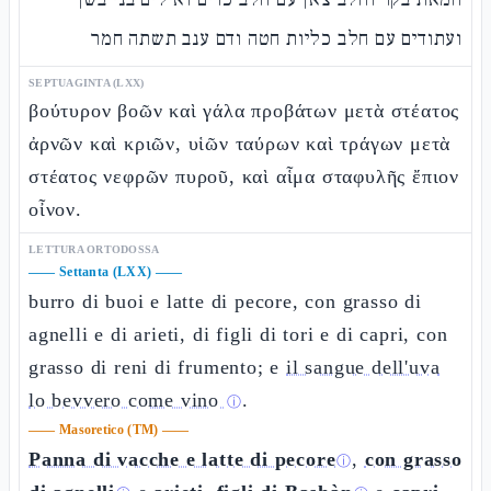
ועתודים עם חלב כליות חטה ודם ענב תשתה חמר
SEPTUAGINTA (LXX)
βούτυρον βοῶν καὶ γάλα προβάτων μετὰ στέατος
ἀρνῶν καὶ κριῶν, υἱῶν ταύρων καὶ τράγων μετὰ
στέατος νεφρῶν πυροῦ, καὶ αἷμα σταφυλῆς ἔπιον
οἶνον.
LETTURA ORTODOSSA
——
Settanta (LXX)
——
burro di buoi e latte di pecore, con grasso di
agnelli e di arieti, di figli di tori e di capri, con
grasso di reni di frumento; e
il sangue dell'uva
lo bevvero come vino
.
ⓘ
——
Masoretico (TM)
——
Panna di vacche e latte di pecore
,
con grasso
ⓘ