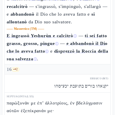
recalcitrò
— s'ingrassò, s'impinguò, s'allargò —
e
abbandonò
il Dio che lo aveva fatto e
si
allontanò
da Dio suo salvatore.
——
Masoretico (TM)
——
E ingrassò Yeshurùn e calcitrò
—
ti sei fatto
ⓘ
grasso, grosso, pingue
—
e abbandonò il Dio
ⓘ
che lo aveva fatto
e
disprezzò la Roccia della
ⓘ
sua salvezza
.
ⓘ
16
🗝️
2
EBRAICO (MT)
יקנאהו בזרים בתועבת יכעיסהו
SEPTUAGINTA (LXX)
παρώξυνάν με ἐπ’ ἀλλοτρίοις, ἐν βδελύγμασιν
αὐτῶν ἐξεπίκρανάν με·