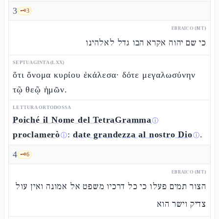
3
🗝️
3
EBRAICO (MT)
כי שם יהוה אקרא הבו גדל לאלהינו
SEPTUAGINTA (LXX)
ὅτι ὄνομα κυρίου ἐκάλεσα· δότε μεγαλωσύνην
τῷ θεῷ ἡμῶν.
LETTURA ORTODOSSA
Poiché il Nome del TetraGramma
ⓘ
proclamerò
:
date grandezza al nostro Dio
.
ⓘ
ⓘ
4
🗝️
6
EBRAICO (MT)
הצור תמים פעלו כי כל דרכיו משפט אל אמונה ואין עול
צדיק וישר הוא