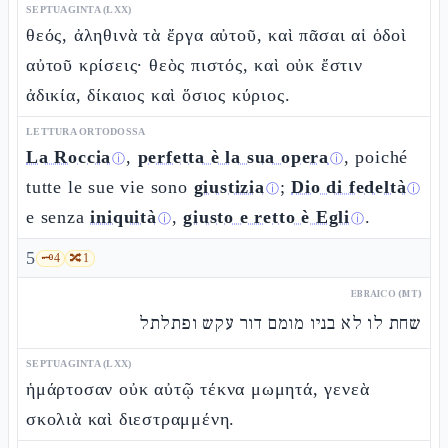
SEPTUAGINTA (LXX)
θεός, ἀληθινὰ τὰ ἔργα αὐτοῦ, καὶ πᾶσαι αἱ ὁδοὶ
αὐτοῦ κρίσεις· θεὸς πιστός, καὶ οὐκ ἔστιν
ἀδικία, δίκαιος καὶ ὅσιος κύριος.
LETTURA ORTODOSSA
La Roccia
,
perfetta è la sua opera
, poiché
ⓘ
ⓘ
tutte le sue vie sono
giustizia
;
Dio di fedeltà
ⓘ
ⓘ
e senza
iniquità
,
giusto e retto è Egli
.
ⓘ
ⓘ
5
🗝️
4
🔀
1
EBRAICO (MT)
שחת לו לא בניו מומם דור עקש ופתלתל
SEPTUAGINTA (LXX)
ἡμάρτοσαν οὐκ αὐτῷ τέκνα μωμητά, γενεὰ
σκολιὰ καὶ διεστραμμένη.