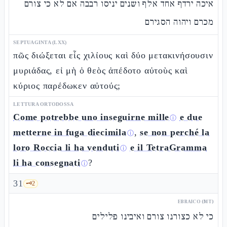
איכה ירדף אחד אלף ושנים יניסו רבבה אם לא כי צורם
מכרם ויהוה הסגירם
SEPTUAGINTA (LXX)
πῶς διώξεται εἷς χιλίους καὶ δύο μετακινήσουσιν
μυριάδας, εἰ μὴ ὁ θεὸς ἀπέδοτο αὐτοὺς καὶ
κύριος παρέδωκεν αὐτούς;
LETTURA ORTODOSSA
Come potrebbe uno inseguirne mille
e due
ⓘ
metterne in fuga diecimila
,
se non perché la
ⓘ
loro Roccia li ha venduti
e il TetraGramma
ⓘ
li ha consegnati
?
ⓘ
31
🗝️
2
EBRAICO (MT)
כי לא כצורנו צורם ואיבינו פלילים