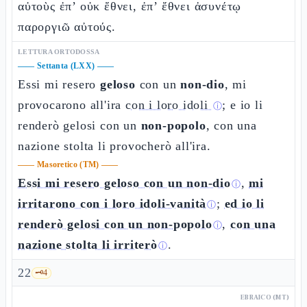
αὐτοὺς ἐπ’ οὐκ ἔθνει, ἐπ’ ἔθνει ἀσυνέτῳ
παροργιῶ αὐτούς.
LETTURA ORTODOSSA
——
Settanta (LXX)
——
Essi mi resero
geloso
con un
non-dio
, mi
provocarono all'ira
con i loro idoli
; e io li
ⓘ
renderò gelosi con un
non-popolo
, con una
nazione stolta li provocherò all'ira.
——
Masoretico (TM)
——
Essi mi resero geloso con un non-dio
,
mi
ⓘ
irritarono con i loro idoli-vanità
;
ed io li
ⓘ
renderò gelosi con un non-popolo
,
con una
ⓘ
nazione stolta li irriterò
.
ⓘ
22
🗝️
4
EBRAICO (MT)