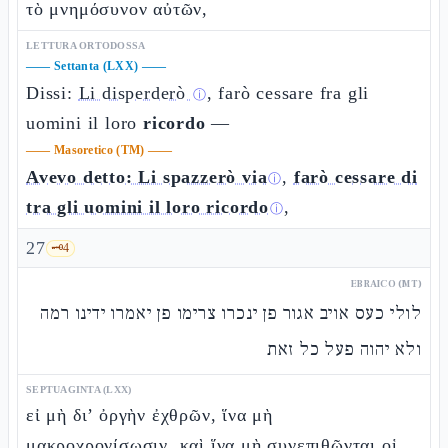
τὸ μνημόσυνον αὐτῶν,
LETTURA ORTODOSSA
——
Settanta (LXX)
——
Dissi:
Li disperderò
, farò cessare fra gli
ⓘ
uomini il loro
ricordo
—
——
Masoretico (TM)
——
Avevo detto: Li spazzerò via
,
farò cessare di
ⓘ
tra gli uomini il loro ricordo
,
ⓘ
27
🗝️
4
EBRAICO (MT)
לולי כעס אויב אגור פן ינכרו צרימו פן יאמרו ידינו רמה
ולא יהוה פעל כל זאת
SEPTUAGINTA (LXX)
εἰ μὴ δι’ ὀργὴν ἐχθρῶν, ἵνα μὴ
μακροχρονίσωσιν, καὶ ἵνα μὴ συνεπιθῶνται οἱ