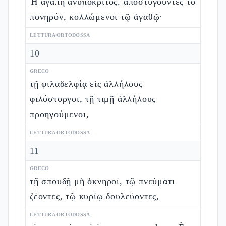
Ἡ ἀγάπη ἀνυπόκριτος. ἀποστυγοῦντες τὸ
πονηρόν, κολλώμενοι τῷ ἀγαθῷ·
LETTURA ORTODOSSA
10
GRECO
τῇ φιλαδελφίᾳ εἰς ἀλλήλους
φιλόστοργοι, τῇ τιμῇ ἀλλήλους
προηγούμενοι,
LETTURA ORTODOSSA
11
GRECO
τῇ σπουδῇ μὴ ὀκνηροί, τῷ πνεύματι
ζέοντες, τῷ κυρίῳ δουλεύοντες,
LETTURA ORTODOSSA