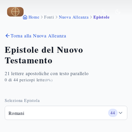
Vai al contenuto principale
Epistole
Home
Fonti
Nuova Alleanza
Torna alla Nuova Alleanza
Epistole del Nuovo
Testamento
21 lettere apostoliche con testo parallelo
0
di
44
pericopi lette
(
0
%)
Seleziona Epistola
Romani
44