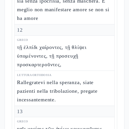
sia senza ipocrisia, senza maschera. È
meglio non manifestare amore se non si
ha amore
12
GRECO
τῇ ἐλπίδι χαίροντες, τῇ θλίψει
ὑπομένοντες, τῇ προσευχῇ
προσκαρτεροῦντες,
LETTURA ORTODOSSA
Rallegratevi nella speranza, siate
pazienti nella tribolazione, pregate
incessantemente.
13
GRECO
ταῖς χρείαις τῶν ἁγίων κοινωνοῦντες,