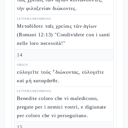
τὴν φιλοξενίαν διώκοντες.
LETTURA ORTODOSSA
Μεταδίδοτε ταῖς χρείαις τῶν ἁγίων
(Romani 12:13) "Condividete con i santi
nelle loro necessità!"
14
GRECO
εὐλογεῖτε τοὺς ⸀διώκοντας, εὐλογεῖτε
καὶ μὴ καταρᾶσθε.
LETTURA ORTODOSSA
Benedite coloro che vi maledicono,
pregate per i nemici vostri, e digiunate
per coloro che vi perseguitano.
15