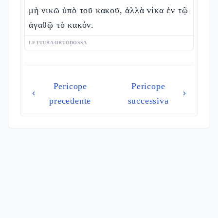
μὴ νικῶ ὑπὸ τοῦ κακοῦ, ἀλλὰ νίκα ἐν τῷ
ἀγαθῷ τὸ κακόν.
LETTURA ORTODOSSA
Pericope
Pericope
precedente
successiva