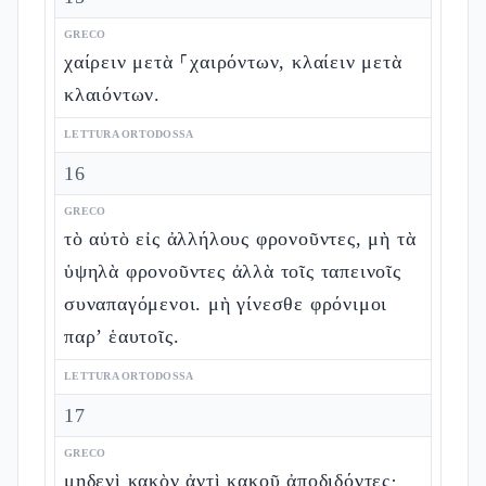
GRECO
χαίρειν μετὰ ⸀χαιρόντων, κλαίειν μετὰ
κλαιόντων.
LETTURA ORTODOSSA
16
GRECO
τὸ αὐτὸ εἰς ἀλλήλους φρονοῦντες, μὴ τὰ
ὑψηλὰ φρονοῦντες ἀλλὰ τοῖς ταπεινοῖς
συναπαγόμενοι. μὴ γίνεσθε φρόνιμοι
παρ’ ἑαυτοῖς.
LETTURA ORTODOSSA
17
GRECO
μηδενὶ κακὸν ἀντὶ κακοῦ ἀποδιδόντες·