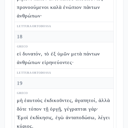
προνοούμενοι καλὰ ἐνώπιον πάντων
ἀνθρώπων·
LETTURA ORTODOSSA
18
GRECO
εἰ δυνατόν, τὸ ἐξ ὑμῶν μετὰ πάντων
ἀνθρώπων εἰρηνεύοντες·
LETTURA ORTODOSSA
19
GRECO
μὴ ἑαυτοὺς ἐκδικοῦντες, ἀγαπητοί, ἀλλὰ
δότε τόπον τῇ ὀργῇ, γέγραπται γάρ·
Ἐμοὶ ἐκδίκησις, ἐγὼ ἀνταποδώσω, λέγει
κύριος.