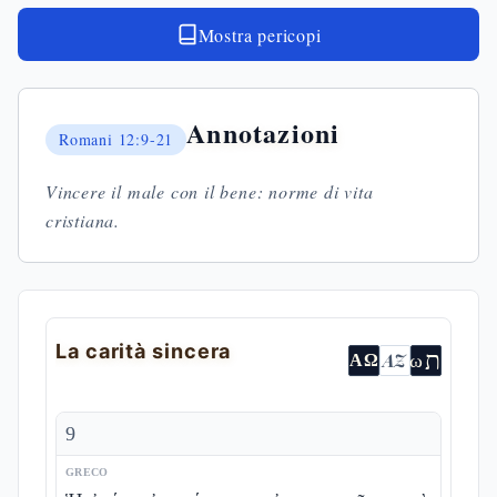
Mostra pericopi
Annotazioni
Romani
12:9-21
Vincere il male con il bene: norme di vita
cristiana.
La carità sincera
ת
AZ
ω
ΑΩ
9
GRECO