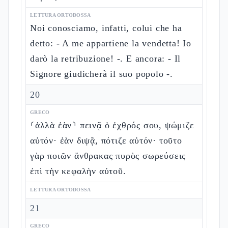
LETTURA ORTODOSSA
Noi conosciamo, infatti, colui che ha
detto: - A me appartiene la vendetta! Io
darò la retribuzione! -. E ancora: - Il
Signore giudicherà il suo popolo -.
20
GRECO
⸂ἀλλὰ ἐὰν⸃ πεινᾷ ὁ ἐχθρός σου, ψώμιζε
αὐτόν· ἐὰν διψᾷ, πότιζε αὐτόν· τοῦτο
γὰρ ποιῶν ἄνθρακας πυρὸς σωρεύσεις
ἐπὶ τὴν κεφαλὴν αὐτοῦ.
LETTURA ORTODOSSA
21
GRECO