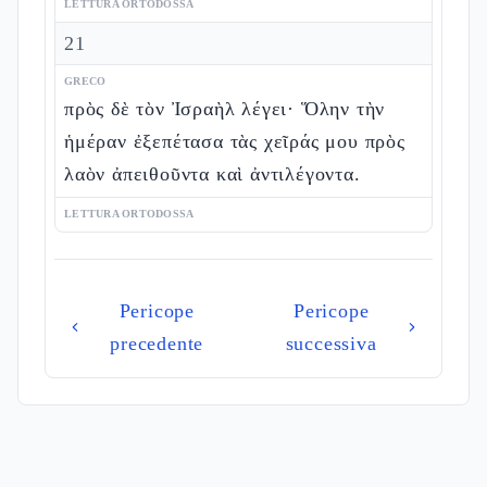
LETTURA ORTODOSSA
21
GRECO
πρὸς δὲ τὸν Ἰσραὴλ λέγει· Ὅλην τὴν
ἡμέραν ἐξεπέτασα τὰς χεῖράς μου πρὸς
λαὸν ἀπειθοῦντα καὶ ἀντιλέγοντα.
LETTURA ORTODOSSA
Pericope
Pericope
precedente
successiva