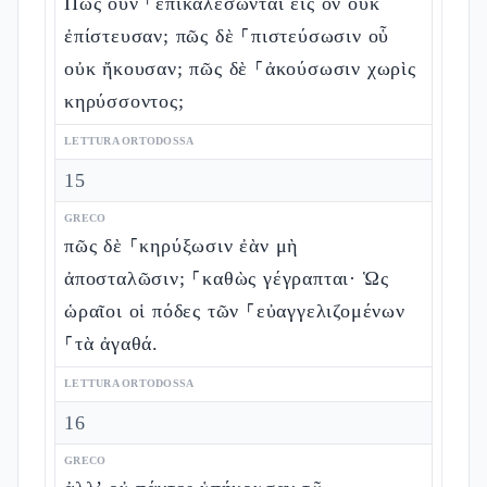
Πῶς οὖν ⸀ἐπικαλέσωνται εἰς ὃν οὐκ
ἐπίστευσαν; πῶς δὲ ⸀πιστεύσωσιν οὗ
οὐκ ἤκουσαν; πῶς δὲ ⸀ἀκούσωσιν χωρὶς
κηρύσσοντος;
LETTURA ORTODOSSA
15
GRECO
πῶς δὲ ⸀κηρύξωσιν ἐὰν μὴ
ἀποσταλῶσιν; ⸀καθὼς γέγραπται· Ὡς
ὡραῖοι οἱ πόδες τῶν ⸀εὐαγγελιζομένων
⸀τὰ ἀγαθά.
LETTURA ORTODOSSA
16
GRECO