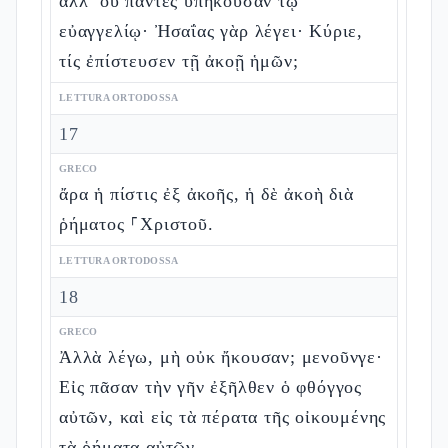
ἀλλ’ οὐ πάντες ὑπήκουσαν τῷ
εὐαγγελίῳ· Ἠσαΐας γὰρ λέγει· Κύριε,
τίς ἐπίστευσεν τῇ ἀκοῇ ἡμῶν;
LETTURA ORTODOSSA
17
GRECO
ἄρα ἡ πίστις ἐξ ἀκοῆς, ἡ δὲ ἀκοὴ διὰ
ῥήματος ⸀Χριστοῦ.
LETTURA ORTODOSSA
18
GRECO
Ἀλλὰ λέγω, μὴ οὐκ ἤκουσαν; μενοῦνγε·
Εἰς πᾶσαν τὴν γῆν ἐξῆλθεν ὁ φθόγγος
αὐτῶν, καὶ εἰς τὰ πέρατα τῆς οἰκουμένης
τὰ ῥήματα αὐτῶν.