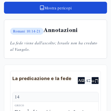
Mostra pericopi
Annotazioni
Romani
10:14-21
La fede viene dall'ascolto; Israele non ha creduto
al Vangelo.
La predicazione e la fede
ת
AZ
ω
ΑΩ
14
GRECO