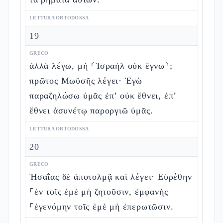
LETTURA ORTODOSSA
19
GRECO
ἀλλὰ λέγω, μὴ ⸂Ἰσραὴλ οὐκ ἔγνω⸃;
πρῶτος Μωϋσῆς λέγει· Ἐγὼ
παραζηλώσω ὑμᾶς ἐπ’ οὐκ ἔθνει, ἐπ’
ἔθνει ἀσυνέτῳ παροργιῶ ὑμᾶς.
LETTURA ORTODOSSA
20
GRECO
Ἠσαΐας δὲ ἀποτολμᾷ καὶ λέγει· Εὑρέθην
⸀ἐν τοῖς ἐμὲ μὴ ζητοῦσιν, ἐμφανὴς
⸀ἐγενόμην τοῖς ἐμὲ μὴ ἐπερωτῶσιν.