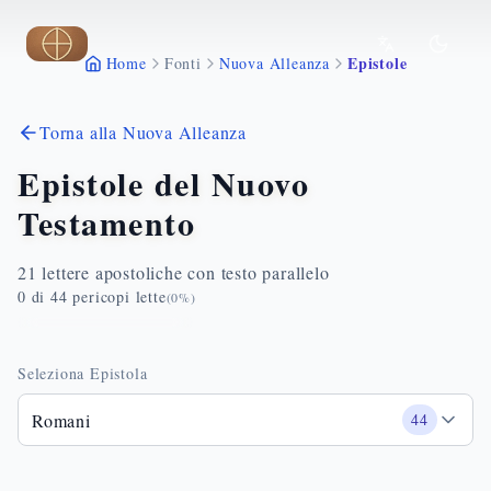
Vai al contenuto principale
Epistole
Home
Fonti
Nuova Alleanza
Torna alla Nuova Alleanza
Epistole del Nuovo
Testamento
21 lettere apostoliche con testo parallelo
0
di
44
pericopi lette
(
0
%)
Seleziona Epistola
Romani
44