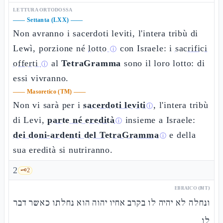
LETTURA ORTODOSSA
——
Settanta (LXX)
——
Non avranno i sacerdoti leviti, l'intera tribù di
Lewì, porzione né
lotto
con Israele: i
sacrifici
ⓘ
offerti
al
TetraGramma
sono il loro lotto: di
ⓘ
essi vivranno.
——
Masoretico (TM)
——
Non vi sarà per i
sacerdoti leviti
, l'intera tribù
ⓘ
di Levi,
parte né eredità
insieme a Israele:
ⓘ
dei doni-ardenti del TetraGramma
e della
ⓘ
sua eredità si nutriranno.
2
🗝️
2
EBRAICO (MT)
ונחלה לא יהיה לו בקרב אחיו יהוה הוא נחלתו כאשר דבר
לו