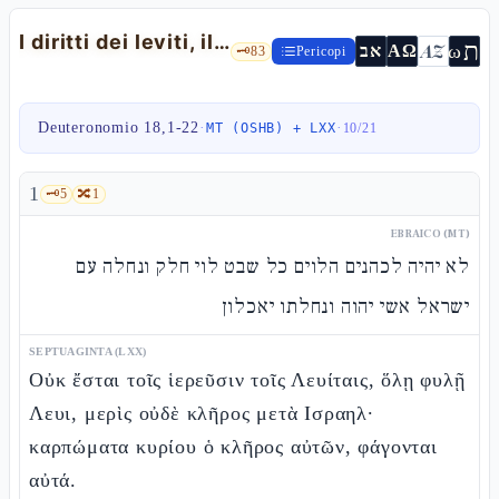
I diritti dei leviti, il divieto di magia e il profeta come Mosè — Dt 18,1-22
ת
AZ
ω
אב
ΑΩ
🗝️
83
Pericopi
Deuteronomio 18,1-22
·
·
MT (OSHB) + LXX
10
/
21
1
🗝️
5
🔀
1
EBRAICO (MT)
לא יהיה לכהנים הלוים כל שבט לוי חלק ונחלה עם
ישראל אשי יהוה ונחלתו יאכלון
SEPTUAGINTA (LXX)
Οὐκ ἔσται τοῖς ἱερεῦσιν τοῖς Λευίταις, ὅλῃ φυλῇ
Λευι, μερὶς οὐδὲ κλῆρος μετὰ Ισραηλ·
καρπώματα κυρίου ὁ κλῆρος αὐτῶν, φάγονται
αὐτά.