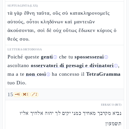
SEPTUAGINTA (LXX)
τὰ γὰρ ἔθνη ταῦτα, οὓς σὺ κατακληρονομεῖς
αὐτούς, οὗτοι κληδόνων καὶ μαντειῶν
ἀκούσονται, σοὶ δὲ οὐχ οὕτως ἔδωκεν κύριος ὁ
θεός σου.
LETTURA ORTODOSSA
Poiché queste
genti
che tu
spossesserai
ⓘ
ⓘ
ascoltano
osservatori di presagi e divinatori
,
ⓘ
ma a te
non così
ha concesso il
TetraGramma
ⓘ
tuo Dio.
15
🗝️
6
🔀
1
🔗
2
EBRAICO (MT)
נביא מקרבך מאחיך כמני יקים לך יהוה אלהיך אליו
תשמעון