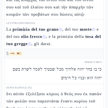
σου καὶ τοῦ ἐλαίου σου καὶ τὴν ἀπαρχὴν τῶν
κουρῶν τῶν προβάτων σου δώσεις αὐτῷ·
LETTURA ORTODOSSA
La
primizia del tuo grano
, del tuo
mosto
e
ⓘ
ⓘ
del tuo
olio fresco
, e la primizia della
tosa del
ⓘ
tuo gregge
, gli darai.
ⓘ
5
🗝️
6
🔀
1
EBRAICO (MT)
כי בו בחר יהוה אלהיך מכל שבטיך לעמד לשרת בשם
יהוה הוא ובניו כל הימים
SEPTUAGINTA (LXX)
ὅτι αὐτὸν ἐξελέξατο κύριος ὁ θεός σου ἐκ πασῶν
τῶν φυλῶν σου παρεστάναι ἔναντι κυρίου τοῦ