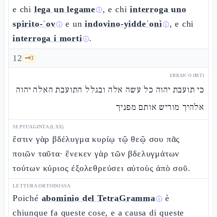
e chi
lega un legame
, e chi
interroga uno
ⓘ
spirito-ʾov
e un
indovino-yiddeʿonì
, e chi
ⓘ
ⓘ
interroga i morti
.
ⓘ
12
🗝️
3
EBRAICO (MT)
כי תועבת יהוה כל עשה אלה ובגלל התועבת האלה יהוה
אלהיך מוריש אותם מפניך
SEPTUAGINTA (LXX)
ἔστιν γὰρ βδέλυγμα κυρίῳ τῷ θεῷ σου πᾶς
ποιῶν ταῦτα· ἕνεκεν γὰρ τῶν βδελυγμάτων
τούτων κύριος ἐξολεθρεύσει αὐτοὺς ἀπὸ σοῦ.
LETTURA ORTODOSSA
Poiché
abominio del TetraGramma
è
ⓘ
chiunque fa queste cose, e a causa di queste