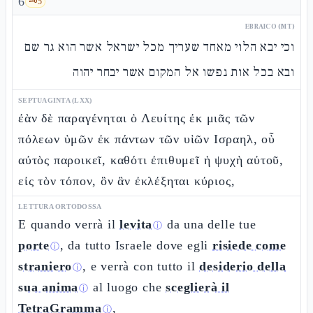
6
🗝️
5
EBRAICO (MT)
וכי יבא הלוי מאחד שעריך מכל ישראל אשר הוא גר שם
ובא בכל אות נפשו אל המקום אשר יבחר יהוה
SEPTUAGINTA (LXX)
ἐὰν δὲ παραγένηται ὁ Λευίτης ἐκ μιᾶς τῶν
πόλεων ὑμῶν ἐκ πάντων τῶν υἱῶν Ισραηλ, οὗ
αὐτὸς παροικεῖ, καθότι ἐπιθυμεῖ ἡ ψυχὴ αὐτοῦ,
εἰς τὸν τόπον, ὃν ἂν ἐκλέξηται κύριος,
LETTURA ORTODOSSA
E quando verrà il
levita
da una delle tue
ⓘ
porte
, da tutto Israele dove egli
risiede come
ⓘ
straniero
, e verrà con tutto il
desiderio della
ⓘ
sua anima
al luogo che
sceglierà il
ⓘ
TetraGramma
,
ⓘ