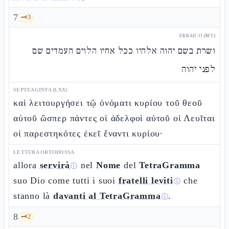
7
🗝️
3
EBRAICO (MT)
ושרת בשם יהוה אלהיו ככל אחיו הלוים העמדים שם
לפני יהוה
SEPTUAGINTA (LXX)
καὶ λειτουργήσει τῷ ὀνόματι κυρίου τοῦ θεοῦ
αὐτοῦ ὥσπερ πάντες οἱ ἀδελφοὶ αὐτοῦ οἱ Λευῖται
οἱ παρεστηκότες ἐκεῖ ἔναντι κυρίου·
LETTURA ORTODOSSA
allora
servirà
nel
Nome
del
TetraGramma
ⓘ
suo Dio come tutti i suoi
fratelli leviti
che
ⓘ
stanno là
davanti al TetraGramma
.
ⓘ
8
🗝️
2