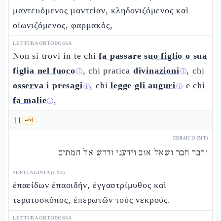
μαντευόμενος μαντείαν, κληδονιζόμενος καὶ
οἰωνιζόμενος, φαρμακός,
LETTURA ORTODOSSA
Non si trovi in te chi
fa passare suo figlio o sua
figlia nel fuoco
, chi pratica
divinazioni
, chi
ⓘ
ⓘ
osserva i presagi
, chi
legge gli auguri
e chi
ⓘ
ⓘ
fa malie
,
ⓘ
11
🗝️
4
EBRAICO (MT)
וחבר חבר ושאל אוב וידעני ודרש אל המתים
SEPTUAGINTA (LXX)
ἐπαείδων ἐπαοιδήν, ἐγγαστρίμυθος καὶ
τερατοσκόπος, ἐπερωτῶν τοὺς νεκρούς.
LETTURA ORTODOSSA