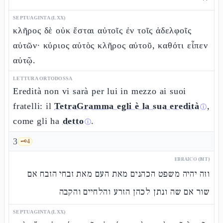
SEPTUAGINTA (LXX)
κλῆρος δὲ οὐκ ἔσται αὐτοῖς ἐν τοῖς ἀδελφοῖς
αὐτῶν· κύριος αὐτὸς κλῆρος αὐτοῦ, καθότι εἶπεν
αὐτῷ.
LETTURA ORTODOSSA
Eredità non vi sarà per lui in mezzo ai suoi
fratelli: il
TetraGramma egli è la sua eredità
,
ⓘ
come gli ha
detto
.
ⓘ
3
🗝️
4
EBRAICO (MT)
וזה יהיה משפט הכהנים מאת העם מאת זבחי הזבח אם
שור אם שה ונתן לכהן הזרע והלחיים והקבה
SEPTUAGINTA (LXX)