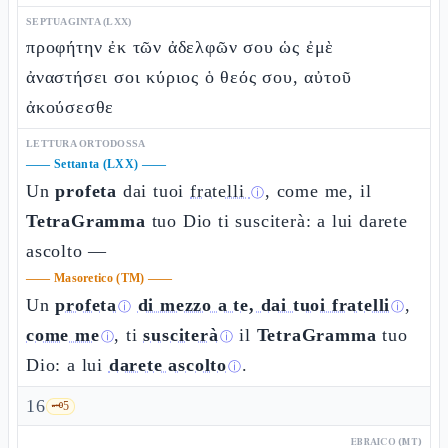
SEPTUAGINTA (LXX)
προφήτην ἐκ τῶν ἀδελφῶν σου ὡς ἐμὲ
ἀναστήσει σοι κύριος ὁ θεός σου, αὐτοῦ
ἀκούσεσθε
LETTURA ORTODOSSA
——
Settanta (LXX)
——
Un
profeta
dai tuoi
fratelli
, come me, il
ⓘ
TetraGramma
tuo Dio ti susciterà: a lui darete
ascolto —
——
Masoretico (TM)
——
Un
profeta
di mezzo a te, dai tuoi fratelli
,
ⓘ
ⓘ
come me
, ti
susciterà
il
TetraGramma
tuo
ⓘ
ⓘ
Dio: a lui
darete ascolto
.
ⓘ
16
🗝️
5
EBRAICO (MT)