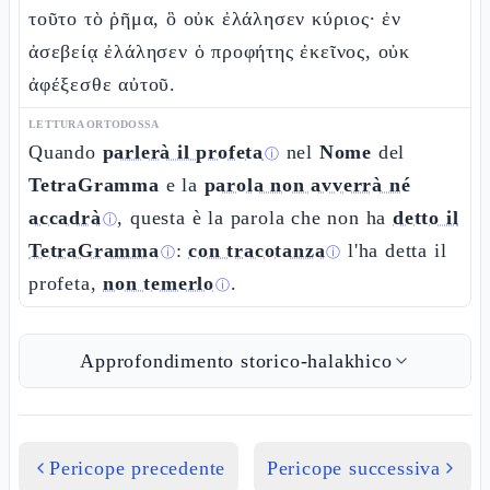
τοῦτο τὸ ῥῆμα, ὃ οὐκ ἐλάλησεν κύριος· ἐν
ἀσεβείᾳ ἐλάλησεν ὁ προφήτης ἐκεῖνος, οὐκ
ἀφέξεσθε αὐτοῦ.
LETTURA ORTODOSSA
Quando
parlerà il profeta
nel
Nome
del
ⓘ
TetraGramma
e la
parola non avverrà né
accadrà
, questa è la parola che non ha
detto il
ⓘ
TetraGramma
:
con tracotanza
l'ha detta il
ⓘ
ⓘ
profeta,
non temerlo
.
ⓘ
Approfondimento storico-halakhico
Pericope precedente
Pericope successiva