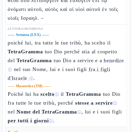
θεοῦ σου λειτουργεῖν καὶ εὐλογεῖν ἐπὶ τῷ
ὀνόματι αὐτοῦ, αὐτὸς καὶ οἱ υἱοὶ αὐτοῦ ἐν τοῖς
υἱοῖς Ισραηλ. –
LETTURA ORTODOSSA
——
Settanta (LXX)
——
poiché lui, tra tutte le tue tribù, ha scelto il
TetraGramma
tuo Dio perché stia al cospetto
del
TetraGramma
tuo Dio a servire e a
benedire
nel suo Nome, lui e i suoi figli
fra i figli
ⓘ
d'Israele
.
ⓘ
——
Masoretico (TM)
——
Poiché lui ha
scelto
il
TetraGramma
tuo Dio
ⓘ
fra tutte le tue tribù, perché
stesse a servire
ⓘ
nel
Nome del TetraGramma
, lui e i suoi figli
ⓘ
per tutti i giorni
.
ⓘ