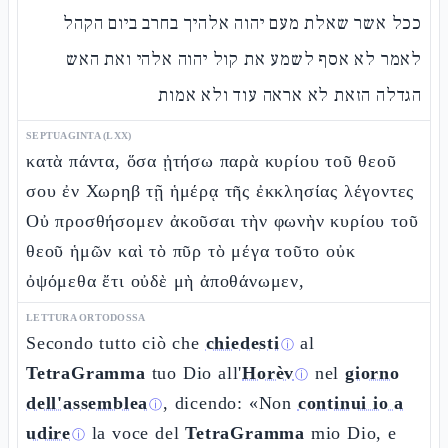
ככל אשר שאלת מעם יהוה אלהיך בחרב ביום הקהל
לאמר לא אסף לשמע את קול יהוה אלהי ואת האש
הגדלה הזאת לא אראה עוד ולא אמות
SEPTUAGINTA (LXX)
κατὰ πάντα, ὅσα ᾐτήσω παρὰ κυρίου τοῦ θεοῦ
σου ἐν Χωρηβ τῇ ἡμέρᾳ τῆς ἐκκλησίας λέγοντες
Οὐ προσθήσομεν ἀκοῦσαι τὴν φωνὴν κυρίου τοῦ
θεοῦ ἡμῶν καὶ τὸ πῦρ τὸ μέγα τοῦτο οὐκ
ὀψόμεθα ἔτι οὐδὲ μὴ ἀποθάνωμεν,
LETTURA ORTODOSSA
Secondo tutto ciò che
chiedesti
al
ⓘ
TetraGramma
tuo Dio all'
Horèv
nel
giorno
ⓘ
dell'assemblea
, dicendo: «Non
continui io a
ⓘ
udire
la voce del
TetraGramma
mio Dio, e
ⓘ