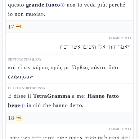
questo
grande fuoco
non lo veda più, perché
ⓘ
io non muoia».
17
🗝️
1
EBRAICO (MT)
ויאמר יהוה אלי היטיבו אשר דברו
SEPTUAGINTA (LXX)
καὶ εἶπεν κύριος πρός με Ὀρθῶς πάντα, ὅσα
ἐλάλησαν·
LETTURA ORTODOSSA
E disse il
TetraGramma
a me:
Hanno fatto
bene
in ciò che hanno detto.
ⓘ
18
🗝️
4
EBRAICO (MT)
נביא אקים להם מקרב אחיהם כמוך ונתתי דברי בפיו ודבר