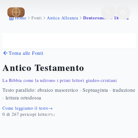
Vai al contenuto principale
Deuteronomio 18 1 22
Home
Fonti
Antica Alleanza
Torna alle Fonti
Antico Testamento
La Bibbia come la udirono i primi lettori giudeo-cristiani
Testo parallelo: ebraico masoretico · Septuaginta · traduzione
· lettura ortodossa
Come leggiamo il testo
→
0
di
267
pericopi lette
(
0
%)