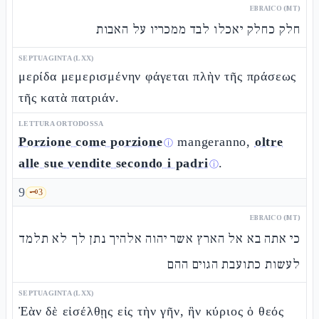
EBRAICO (MT)
חלק כחלק יאכלו לבד ממכריו על האבות
SEPTUAGINTA (LXX)
μερίδα μεμερισμένην φάγεται πλὴν τῆς πράσεως
τῆς κατὰ πατριάν.
LETTURA ORTODOSSA
Porzione come porzione
mangeranno,
oltre
ⓘ
alle sue vendite secondo i padri
.
ⓘ
9
🗝️
3
EBRAICO (MT)
כי אתה בא אל הארץ אשר יהוה אלהיך נתן לך לא תלמד
לעשות כתועבת הגוים ההם
SEPTUAGINTA (LXX)
Ἐὰν δὲ εἰσέλθῃς εἰς τὴν γῆν, ἣν κύριος ὁ θεός