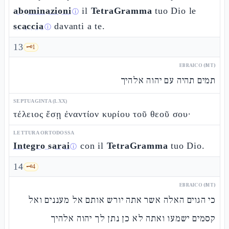
abominazioni
il
TetraGramma
tuo Dio le
ⓘ
scaccia
davanti a te.
ⓘ
13
🗝️
1
EBRAICO (MT)
תמים תהיה עם יהוה אלהיך
SEPTUAGINTA (LXX)
τέλειος ἔσῃ ἐναντίον κυρίου τοῦ θεοῦ σου·
LETTURA ORTODOSSA
Integro sarai
con il
TetraGramma
tuo Dio.
ⓘ
14
🗝️
4
EBRAICO (MT)
כי הגוים האלה אשר אתה יורש אותם אל מעננים ואל
קסמים ישמעו ואתה לא כן נתן לך יהוה אלהיך