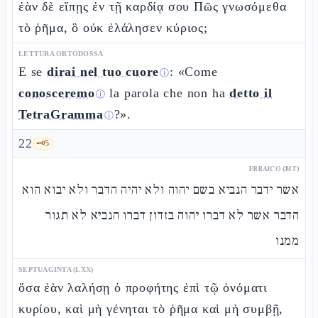
ἐὰν δὲ εἴπῃς ἐν τῇ καρδίᾳ σου Πῶς γνωσόμεθα
τὸ ῥῆμα, ὃ οὐκ ἐλάλησεν κύριος;
LETTURA ORTODOSSA
E se
dirai nel tuo cuore
: «Come
ⓘ
conosceremo
la parola che non ha
detto il
ⓘ
TetraGramma
?».
ⓘ
22
🗝️
5
EBRAICO (MT)
אשר ידבר הנביא בשם יהוה ולא יהיה הדבר ולא יבוא הוא
הדבר אשר לא דברו יהוה בזדון דברו הנביא לא תגור
ממנו
SEPTUAGINTA (LXX)
ὅσα ἐὰν λαλήσῃ ὁ προφήτης ἐπὶ τῷ ὀνόματι
κυρίου, καὶ μὴ γένηται τὸ ῥῆμα καὶ μὴ συμβῇ,