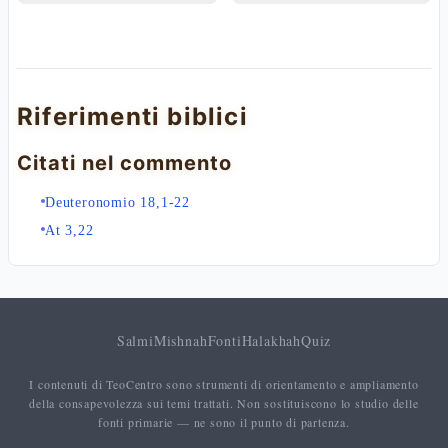
Riferimenti biblici
Citati nel commento
Deuteronomio 18,1-22
At 3,22
Salmi
Mishnah
Fonti
Halakhah
Quiz
I contenuti di TeoCentro sono strumenti di orientamento e ampliamento
della consapevolezza sui temi trattati. Non sostituiscono lo studio delle
fonti primarie — ne sono il punto di partenza.