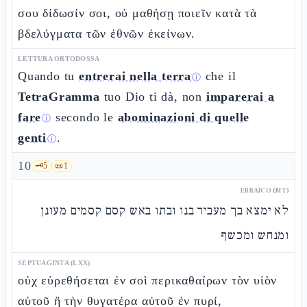
σου δίδωσίν σοι, οὐ μαθήσῃ ποιεῖν κατὰ τὰ
βδελύγματα τῶν ἐθνῶν ἐκείνων.
LETTURA ORTODOSSA
Quando tu
entrerai nella terra
che il
ⓘ
TetraGramma
tuo Dio ti dà, non
imparerai a
fare
secondo le
abominazioni di quelle
ⓘ
genti
.
ⓘ
10
🗝️
5
📜
1
EBRAICO (MT)
לא ימצא בך מעביר בנו ובתו באש קסם קסמים מעונן
ומנחש ומכשף
SEPTUAGINTA (LXX)
οὐχ εὑρεθήσεται ἐν σοὶ περικαθαίρων τὸν υἱὸν
αὐτοῦ ἢ τὴν θυγατέρα αὐτοῦ ἐν πυρί,