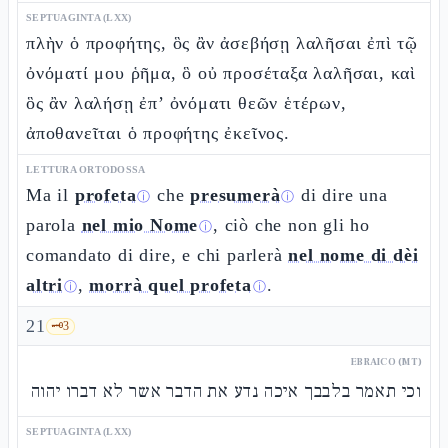
SEPTUAGINTA (LXX)
πλὴν ὁ προφήτης, ὃς ἂν ἀσεβήσῃ λαλῆσαι ἐπὶ τῷ
ὀνόματί μου ῥῆμα, ὃ οὐ προσέταξα λαλῆσαι, καὶ
ὃς ἂν λαλήσῃ ἐπ’ ὀνόματι θεῶν ἑτέρων,
ἀποθανεῖται ὁ προφήτης ἐκεῖνος.
LETTURA ORTODOSSA
Ma il
profeta
che
presumerà
di dire una
ⓘ
ⓘ
parola
nel mio Nome
, ciò che non gli ho
ⓘ
comandato di dire, e chi parlerà
nel nome di dèi
altri
,
morrà quel profeta
.
ⓘ
ⓘ
21
🗝️
3
EBRAICO (MT)
וכי תאמר בלבבך איכה נדע את הדבר אשר לא דברו יהוה
SEPTUAGINTA (LXX)