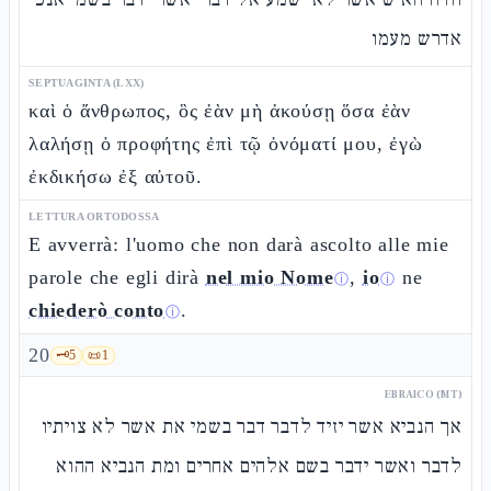
אדרש מעמו
SEPTUAGINTA (LXX)
καὶ ὁ ἄνθρωπος, ὃς ἐὰν μὴ ἀκούσῃ ὅσα ἐὰν
λαλήσῃ ὁ προφήτης ἐπὶ τῷ ὀνόματί μου, ἐγὼ
ἐκδικήσω ἐξ αὐτοῦ.
LETTURA ORTODOSSA
E avverrà: l'uomo che non darà ascolto alle mie
parole che egli dirà
nel mio Nome
,
io
ne
ⓘ
ⓘ
chiederò conto
.
ⓘ
20
🗝️
5
📜
1
EBRAICO (MT)
אך הנביא אשר יזיד לדבר דבר בשמי את אשר לא צויתיו
לדבר ואשר ידבר בשם אלהים אחרים ומת הנביא ההוא