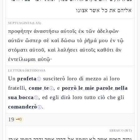
אליהם את כל אשר אצונו
SEPTUAGINTA (LXX)
προφήτην ἀναστήσω αὐτοῖς ἐκ τῶν ἀδελφῶν
αὐτῶν ὥσπερ σὲ καὶ δώσω τὸ ῥῆμά μου ἐν τῷ
στόματι αὐτοῦ, καὶ λαλήσει αὐτοῖς καθότι ἂν
ἐντείλωμαι αὐτῷ·
LETTURA ORTODOSSA
Un
profeta
susciterò loro di mezzo ai loro
ⓘ
fratelli,
come te
, e
porrò le mie parole nella
ⓘ
sua bocca
, ed egli dirà loro tutto ciò che gli
ⓘ
comanderò
.
ⓘ
19
🗝️
3
EBRAICO (MT)
והיה האיש אשר לא ישמע אל דברי אשר ידבר בשמי אנכי