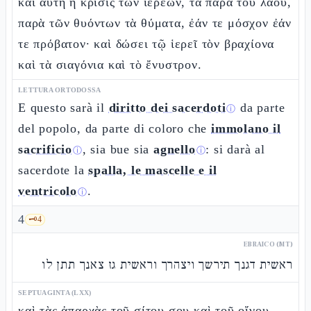
καὶ αὕτη ἡ κρίσις τῶν ἱερέων, τὰ παρὰ τοῦ λαοῦ,
παρὰ τῶν θυόντων τὰ θύματα, ἐάν τε μόσχον ἐάν
τε πρόβατον· καὶ δώσει τῷ ἱερεῖ τὸν βραχίονα
καὶ τὰ σιαγόνια καὶ τὸ ἔνυστρον.
LETTURA ORTODOSSA
E questo sarà il
diritto dei sacerdoti
da parte
ⓘ
del popolo, da parte di coloro che
immolano il
sacrificio
, sia bue sia
agnello
: si darà al
ⓘ
ⓘ
sacerdote la
spalla, le mascelle e il
ventricolo
.
ⓘ
4
🗝️
4
EBRAICO (MT)
ראשית דגנך תירשך ויצהרך וראשית גז צאנך תתן לו
SEPTUAGINTA (LXX)
καὶ τὰς ἀπαρχὰς τοῦ σίτου σου καὶ τοῦ οἴνου