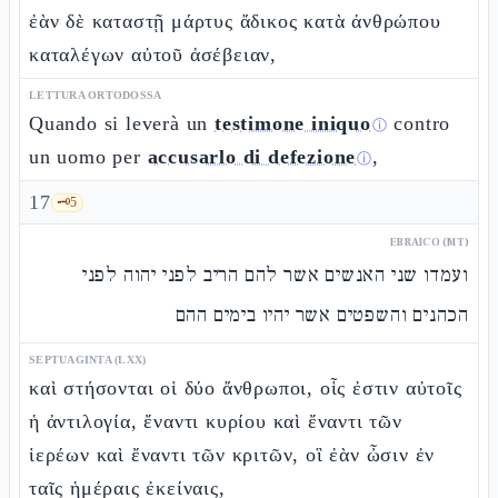
ἐὰν δὲ καταστῇ μάρτυς ἄδικος κατὰ ἀνθρώπου
καταλέγων αὐτοῦ ἀσέβειαν,
LETTURA ORTODOSSA
Quando si leverà un
testimone iniquo
contro
ⓘ
un uomo per
accusarlo di defezione
,
ⓘ
17
🗝️
5
EBRAICO (MT)
ועמדו שני האנשים אשר להם הריב לפני יהוה לפני
הכהנים והשפטים אשר יהיו בימים ההם
SEPTUAGINTA (LXX)
καὶ στήσονται οἱ δύο ἄνθρωποι, οἷς ἐστιν αὐτοῖς
ἡ ἀντιλογία, ἔναντι κυρίου καὶ ἔναντι τῶν
ἱερέων καὶ ἔναντι τῶν κριτῶν, οἳ ἐὰν ὦσιν ἐν
ταῖς ἡμέραις ἐκείναις,