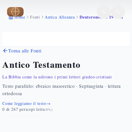
Vai al contenuto principale
Deuteronomio 19 1 21
Home
Fonti
Antica Alleanza
Torna alle Fonti
Antico Testamento
La Bibbia come la udirono i primi lettori giudeo-cristiani
Testo parallelo: ebraico masoretico · Septuaginta · lettura
ortodossa
Come leggiamo il testo
→
0
di
267
pericopi lette
(
0
%)