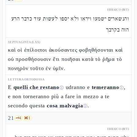
EBRAICO (MT)
והנשארים ישמעו ויראו ולא יספו לעשות עוד כדבר הרע
הזה בקרבך
SEPTUAGINTA (LXX)
καὶ οἱ ἐπίλοιποι ἀκούσαντες φοβηθήσονται καὶ
οὐ προσθήσουσιν ἔτι ποιῆσαι κατὰ τὸ ῥῆμα τὸ
πονηρὸν τοῦτο ἐν ὑμῖν.
LETTURA ORTODOSSA
E
quelli che restano
udranno e
temeranno
,
ⓘ
ⓘ
e non torneranno più a fare in mezzo a te
secondo questa
cosa malvagia
.
ⓘ
21
🗝️
4
🔀
1
EBRAICO (MT)