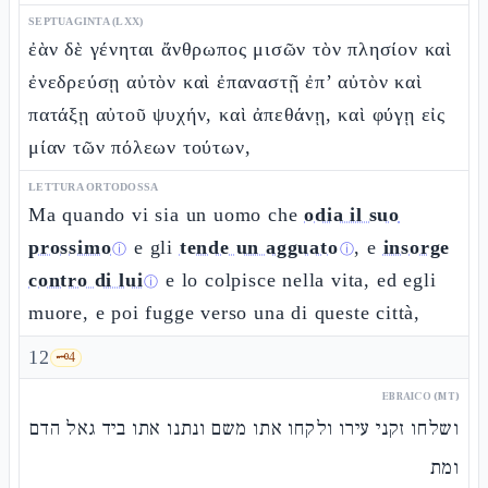
SEPTUAGINTA (LXX)
ἐὰν δὲ γένηται ἄνθρωπος μισῶν τὸν πλησίον καὶ
ἐνεδρεύσῃ αὐτὸν καὶ ἐπαναστῇ ἐπ’ αὐτὸν καὶ
πατάξῃ αὐτοῦ ψυχήν, καὶ ἀπεθάνῃ, καὶ φύγῃ εἰς
μίαν τῶν πόλεων τούτων,
LETTURA ORTODOSSA
Ma quando vi sia un uomo che
odia il suo
prossimo
e gli
tende un agguato
, e
insorge
ⓘ
ⓘ
contro di lui
e lo colpisce nella vita, ed egli
ⓘ
muore, e poi fugge verso una di queste città,
12
🗝️
4
EBRAICO (MT)
ושלחו זקני עירו ולקחו אתו משם ונתנו אתו ביד גאל הדם
ומת