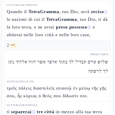
LETTURA ORTODOSSA
Quando il
TetraGramma
, tuo Dio, avrà
reciso
ⓘ
le nazioni di cui il
TetraGramma
, tuo Dio, ti dà
la loro terra, e ne avrai
preso possesso
e
ⓘ
abiterai nelle loro città e nelle loro case,
2
🗝️
1
EBRAICO (MT)
שלוש ערים תבדיל לך בתוך ארצך אשר יהוה אלהיך נתן
לך לרשתה
SEPTUAGINTA (LXX)
τρεῖς πόλεις διαστελεῖς σεαυτῷ ἐν μέσῳ τῆς γῆς
σου, ἧς κύριος ὁ θεός σου δίδωσίν σοι.
LETTURA ORTODOSSA
ti
separerai
tre città
in mezzo alla tua terra
ⓘ