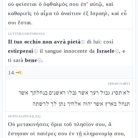
οὐ φείσεται ὁ ὀφθαλμός σου ἐπ’ αὐτῷ, καὶ
καθαριεῖς τὸ αἷμα τὸ ἀναίτιον ἐξ Ισραηλ, καὶ εὖ
σοι ἔσται.
LETTURA ORTODOSSA
Il tuo occhio non avrà pietà
di lui: così
ⓘ
estirperai
il sangue innocente da
Israele
, e
ⓘ
ⓘ
ti sarà
bene
.
ⓘ
14
🗝️
3
EBRAICO (MT)
לא תסיג גבול רעך אשר גבלו ראשנים בנחלתך אשר
תנחל בארץ אשר יהוה אלהיך נתן לך לרשתה
SEPTUAGINTA (LXX)
Οὐ μετακινήσεις ὅρια τοῦ πλησίον σου, ἃ
ἔστησαν οἱ πατέρες σου ἐν τῇ κληρονομίᾳ σου,