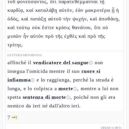
τοῦ φονεύσαντος, ὅτι παρατεθέρμανται τῇ
καρδίᾳ, καὶ καταλάβῃ αὐτόν, ἐὰν μακροτέρα ᾖ ἡ
ὁδός, καὶ πατάξῃ αὐτοῦ τὴν ψυχήν, καὶ ἀποθάνῃ,
καὶ τούτῳ οὐκ ἔστιν κρίσις θανάτου, ὅτι οὐ
μισῶν ἦν αὐτὸν πρὸ τῆς ἐχθὲς καὶ πρὸ τῆς
τρίτης.
LETTURA ORTODOSSA
affinché il
vendicatore del sangue
non
ⓘ
insegua l'omicida mentre il suo
cuore si
infiamma
e lo raggiunga, perché la strada è
ⓘ
lunga, e lo colpisca a
morte
, mentre a lui non
ⓘ
spetta
sentenza di morte
, poiché non gli era
ⓘ
nemico da ieri né dall'altro ieri.
7
🗝️
1
EBRAICO (MT)