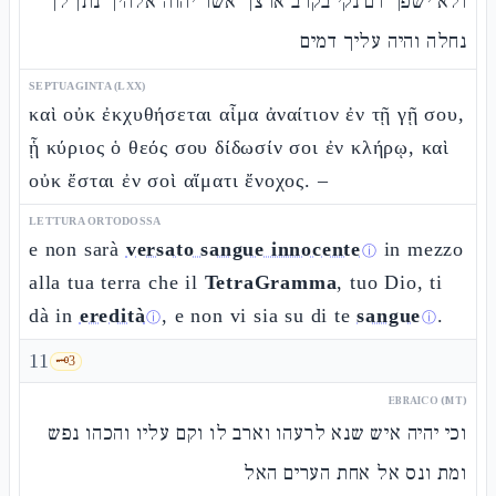
ולא ישפך דם נקי בקרב ארצך אשר יהוה אלהיך נתן לך
נחלה והיה עליך דמים
SEPTUAGINTA (LXX)
καὶ οὐκ ἐκχυθήσεται αἷμα ἀναίτιον ἐν τῇ γῇ σου,
ᾗ κύριος ὁ θεός σου δίδωσίν σοι ἐν κλήρῳ, καὶ
οὐκ ἔσται ἐν σοὶ αἵματι ἔνοχος. –
LETTURA ORTODOSSA
e non sarà
versato sangue innocente
in mezzo
ⓘ
alla tua terra che il
TetraGramma
, tuo Dio, ti
dà in
eredità
, e non vi sia su di te
sangue
.
ⓘ
ⓘ
11
🗝️
3
EBRAICO (MT)
וכי יהיה איש שנא לרעהו וארב לו וקם עליו והכהו נפש
ומת ונס אל אחת הערים האל