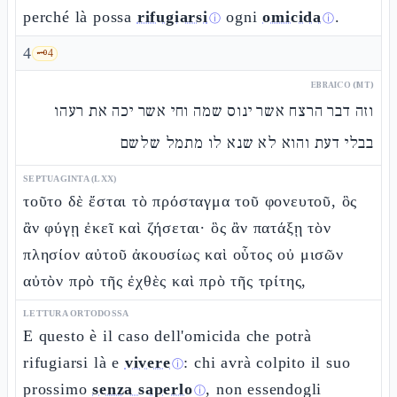
perché là possa
rifugiarsi
ogni
omicida
.
ⓘ
ⓘ
4
🗝️
4
EBRAICO (MT)
וזה דבר הרצח אשר ינוס שמה וחי אשר יכה את רעהו
בבלי דעת והוא לא שנא לו מתמל שלשם
SEPTUAGINTA (LXX)
τοῦτο δὲ ἔσται τὸ πρόσταγμα τοῦ φονευτοῦ, ὃς
ἂν φύγῃ ἐκεῖ καὶ ζήσεται· ὃς ἂν πατάξῃ τὸν
πλησίον αὐτοῦ ἀκουσίως καὶ οὗτος οὐ μισῶν
αὐτὸν πρὸ τῆς ἐχθὲς καὶ πρὸ τῆς τρίτης,
LETTURA ORTODOSSA
E questo è il caso dell'omicida che potrà
rifugiarsi là e
vivere
: chi avrà colpito il suo
ⓘ
prossimo
senza saperlo
, non essendogli
ⓘ