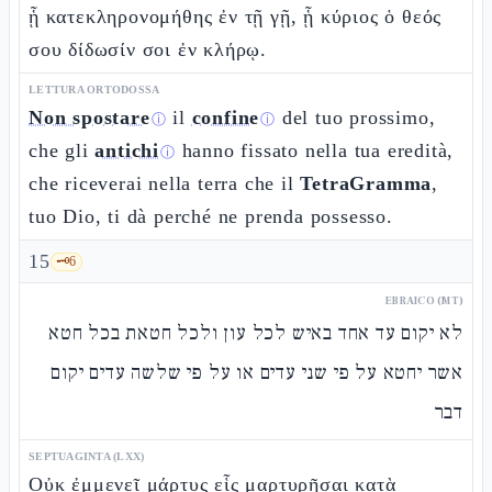
ᾗ κατεκληρονομήθης ἐν τῇ γῇ, ᾗ κύριος ὁ θεός
σου δίδωσίν σοι ἐν κλήρῳ.
LETTURA ORTODOSSA
Non spostare
il
confine
del tuo prossimo,
ⓘ
ⓘ
che gli
antichi
hanno fissato nella tua eredità,
ⓘ
che riceverai nella terra che il
TetraGramma
,
tuo Dio, ti dà perché ne prenda possesso.
15
🗝️
6
EBRAICO (MT)
לא יקום עד אחד באיש לכל עון ולכל חטאת בכל חטא
אשר יחטא על פי שני עדים או על פי שלשה עדים יקום
דבר
SEPTUAGINTA (LXX)
Οὐκ ἐμμενεῖ μάρτυς εἷς μαρτυρῆσαι κατὰ