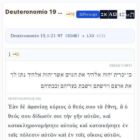
Deuteronomio 19 — città di rifugio, due testimoni, l'ʿed zomèm
ת
AZ
ω
אב
ΑΩ
🗝️
70
Pericopi
Deuteronomio 19,1-21
·
·
MT (OSHB) + LXX
11
/
21
1
🗝️
2
EBRAICO (MT)
כי יכרית יהוה אלהיך את הגוים אשר יהוה אלהיך נתן לך
את ארצם וירשתם וישבת בעריהם ובבתיהם
SEPTUAGINTA (LXX)
Ἐὰν δὲ ἀφανίσῃ κύριος ὁ θεός σου τὰ ἔθνη, ἃ ὁ
θεός σου δίδωσίν σοι τὴν γῆν αὐτῶν, καὶ
κατακληρονομήσητε αὐτοὺς καὶ κατοικήσητε ἐν
ταῖς πόλεσιν αὐτῶν καὶ ἐν τοῖς οἴκοις αὐτῶν,