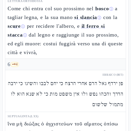
LETTURA ORTODOSSA
Come chi entra col suo prossimo nel
bosco
a
ⓘ
tagliar legna, e la sua mano
si slancia
con la
ⓘ
scure
per recidere l'albero, e
il ferro si
ⓘ
stacca
dal legno e raggiunge il suo prossimo,
ⓘ
ed egli muore: costui fuggirà verso una di queste
città e vivrà,
6
🗝️
4
EBRAICO (MT)
פן ירדף גאל הדם אחרי הרצח כי יחם לבבו והשיגו כי ירבה
הדרך והכהו נפש ולו אין משפט מות כי לא שנא הוא לו
מתמול שלשום
SEPTUAGINTA (LXX)
ἵνα μὴ διώξας ὁ ἀγχιστεύων τοῦ αἵματος ὀπίσω