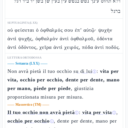
ולא תחוס עינך נפש בנפש עין בעין שן בשן יד ביד רגל
ברגל
SEPTUAGINTA (LXX)
οὐ φείσεται ὁ ὀφθαλμός σου ἐπ’ αὐτῷ· ψυχὴν
ἀντὶ ψυχῆς, ὀφθαλμὸν ἀντὶ ὀφθαλμοῦ, ὀδόντα
ἀντὶ ὀδόντος, χεῖρα ἀντὶ χειρός, πόδα ἀντὶ ποδός.
LETTURA ORTODOSSA
——
Settanta (LXX)
——
Non avrà pietà il tuo occhio
su di lui
:
vita per
ⓘ
vita, occhio per occhio, dente per dente, mano
per mano, piede per piede
, giustizia
proporzionata misura per misura.
——
Masoretico (TM)
——
Il tuo occhio non avrà pietà
:
vita per vita
,
ⓘ
ⓘ
occhio per occhio
, dente per dente, mano per
ⓘ