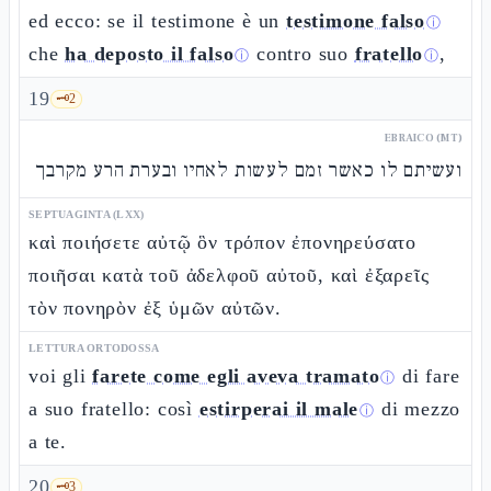
ed ecco: se il testimone è un
testimone falso
ⓘ
che
ha deposto il falso
contro suo
fratello
,
ⓘ
ⓘ
19
🗝️
2
EBRAICO (MT)
ועשיתם לו כאשר זמם לעשות לאחיו ובערת הרע מקרבך
SEPTUAGINTA (LXX)
καὶ ποιήσετε αὐτῷ ὃν τρόπον ἐπονηρεύσατο
ποιῆσαι κατὰ τοῦ ἀδελφοῦ αὐτοῦ, καὶ ἐξαρεῖς
τὸν πονηρὸν ἐξ ὑμῶν αὐτῶν.
LETTURA ORTODOSSA
voi gli
farete come egli aveva tramato
di fare
ⓘ
a suo fratello: così
estirperai il male
di mezzo
ⓘ
a te.
20
🗝️
3