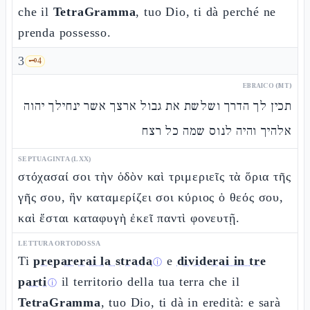
che il
TetraGramma
, tuo Dio, ti dà perché ne
prenda possesso.
3
🗝️
4
EBRAICO (MT)
תכין לך הדרך ושלשת את גבול ארצך אשר ינחילך יהוה
אלהיך והיה לנוס שמה כל רצח
SEPTUAGINTA (LXX)
στόχασαί σοι τὴν ὁδὸν καὶ τριμεριεῖς τὰ ὅρια τῆς
γῆς σου, ἣν καταμερίζει σοι κύριος ὁ θεός σου,
καὶ ἔσται καταφυγὴ ἐκεῖ παντὶ φονευτῇ.
LETTURA ORTODOSSA
Ti
preparerai la strada
e
dividerai in tre
ⓘ
parti
il territorio della tua terra che il
ⓘ
TetraGramma
, tuo Dio, ti dà in eredità: e sarà