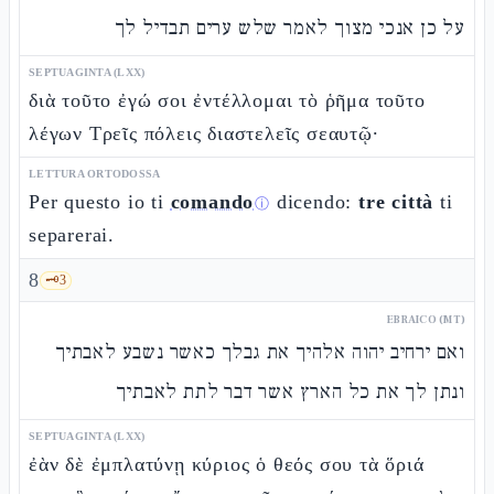
על כן אנכי מצוך לאמר שלש ערים תבדיל לך
SEPTUAGINTA (LXX)
διὰ τοῦτο ἐγώ σοι ἐντέλλομαι τὸ ῥῆμα τοῦτο
λέγων Τρεῖς πόλεις διαστελεῖς σεαυτῷ·
LETTURA ORTODOSSA
Per questo io ti
comando
dicendo:
tre città
ti
ⓘ
separerai.
8
🗝️
3
EBRAICO (MT)
ואם ירחיב יהוה אלהיך את גבלך כאשר נשבע לאבתיך
ונתן לך את כל הארץ אשר דבר לתת לאבתיך
SEPTUAGINTA (LXX)
ἐὰν δὲ ἐμπλατύνῃ κύριος ὁ θεός σου τὰ ὅριά