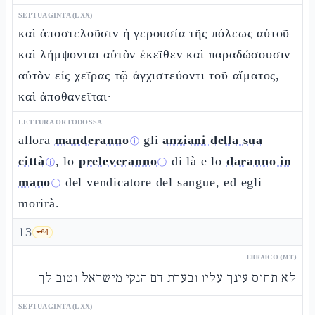
SEPTUAGINTA (LXX)
καὶ ἀποστελοῦσιν ἡ γερουσία τῆς πόλεως αὐτοῦ
καὶ λήμψονται αὐτὸν ἐκεῖθεν καὶ παραδώσουσιν
αὐτὸν εἰς χεῖρας τῷ ἀγχιστεύοντι τοῦ αἵματος,
καὶ ἀποθανεῖται·
LETTURA ORTODOSSA
allora
manderanno
gli
anziani della sua
ⓘ
città
, lo
preleveranno
di là e lo
daranno in
ⓘ
ⓘ
mano
del vendicatore del sangue, ed egli
ⓘ
morirà.
13
🗝️
4
EBRAICO (MT)
לא תחוס עינך עליו ובערת דם הנקי מישראל וטוב לך
SEPTUAGINTA (LXX)