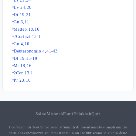
Es 21,24
Lv 24,20
Dt 19,21
Gn 6,11
Matteo 18,16
2Corinzi 13,1
Gn 4,10
Deuteronomio 4,41-43
Dt 19,15-19
Mt 18,16
2Cor 13,1
Pr 23,10
Salmi
Mishnah
Fonti
Halakhah
Quiz
I contenuti di TeoCentro sono strumenti di orientamento e ampliamento
della consapevolezza sui temi trattati. Non sostituiscono lo studio delle