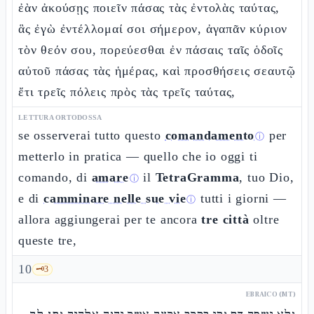
ἐὰν ἀκούσῃς ποιεῖν πάσας τὰς ἐντολὰς ταύτας,
ἃς ἐγὼ ἐντέλλομαί σοι σήμερον, ἀγαπᾶν κύριον
τὸν θεόν σου, πορεύεσθαι ἐν πάσαις ταῖς ὁδοῖς
αὐτοῦ πάσας τὰς ἡμέρας, καὶ προσθήσεις σεαυτῷ
ἔτι τρεῖς πόλεις πρὸς τὰς τρεῖς ταύτας,
LETTURA ORTODOSSA
se osserverai tutto questo
comandamento
per
ⓘ
metterlo in pratica — quello che io oggi ti
comando, di
amare
il
TetraGramma
, tuo Dio,
ⓘ
e di
camminare nelle sue vie
tutti i giorni —
ⓘ
allora aggiungerai per te ancora
tre città
oltre
queste tre,
10
🗝️
3
EBRAICO (MT)