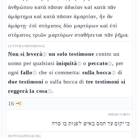
ἀνθρώπου κατὰ πᾶσαν ἀδικίαν καὶ κατὰ πᾶν
ἁμάρτημα καὶ κατὰ πᾶσαν ἁμαρτίαν, ἣν ἂν
ἁμάρτῃ· ἐπὶ στόματος δύο μαρτύρων καὶ ἐπὶ
στόματος τριῶν μαρτύρων σταθήσεται πᾶν ῥῆμα.
LETTURA ORTODOSSA
Non si leverà
un solo testimone
contro un
ⓘ
uomo per qualsiasi
iniquità
o
peccato
, per
ⓘ
ⓘ
ogni
fallo
che si commetta:
sulla bocca
di
ⓘ
ⓘ
due testimoni
o sulla bocca di
tre testimoni
si
reggerà la cosa
.
ⓘ
16
🗝️
2
EBRAICO (MT)
כי יקום עד חמס באיש לענות בו סרה
SEPTUAGINTA (LXX)