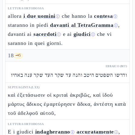
LETTURA ORTODOSSA
allora
i due uomini
che hanno la
contesa
ⓘ
ⓘ
staranno in piedi
davanti al TetraGramma
,
ⓘ
davanti ai
sacerdoti
e ai
giudici
che vi
ⓘ
ⓘ
saranno in quei giorni.
18
🗝️
5
EBRAICO (MT)
ודרשו השפטים היטב והנה עד שקר העד שקר ענה באחיו
SEPTUAGINTA (LXX)
καὶ ἐξετάσωσιν οἱ κριταὶ ἀκριβῶς, καὶ ἰδοὺ
μάρτυς ἄδικος ἐμαρτύρησεν ἄδικα, ἀντέστη κατὰ
τοῦ ἀδελφοῦ αὐτοῦ,
LETTURA ORTODOSSA
E i giudici
indagheranno
accuratamente
,
ⓘ
ⓘ