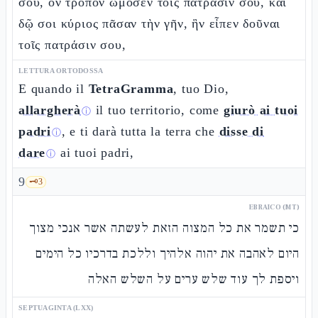
σου, ὃν τρόπον ὤμοσεν τοῖς πατράσιν σου, καὶ
δῷ σοι κύριος πᾶσαν τὴν γῆν, ἣν εἶπεν δοῦναι
τοῖς πατράσιν σου,
LETTURA ORTODOSSA
E quando il
TetraGramma
, tuo Dio,
allargherà
il tuo territorio, come
giurò ai tuoi
ⓘ
padri
, e ti darà tutta la terra che
disse di
ⓘ
dare
ai tuoi padri,
ⓘ
9
🗝️
3
EBRAICO (MT)
כי תשמר את כל המצוה הזאת לעשתה אשר אנכי מצוך
היום לאהבה את יהוה אלהיך וללכת בדרכיו כל הימים
ויספת לך עוד שלש ערים על השלש האלה
SEPTUAGINTA (LXX)