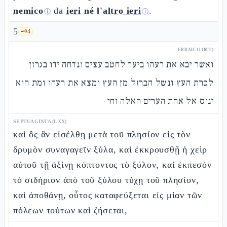
nemico
da
ieri né l'altro ieri
.
ⓘ
ⓘ
5
🗝️
4
EBRAICO (MT)
ואשר יבא את רעהו ביער לחטב עצים ונדחה ידו בגרזן
לכרת העץ ונשל הברזל מן העץ ומצא את רעהו ומת הוא
ינוס אל אחת הערים האלה וחי
SEPTUAGINTA (LXX)
καὶ ὃς ἂν εἰσέλθῃ μετὰ τοῦ πλησίον εἰς τὸν
δρυμὸν συναγαγεῖν ξύλα, καὶ ἐκκρουσθῇ ἡ χεὶρ
αὐτοῦ τῇ ἀξίνῃ κόπτοντος τὸ ξύλον, καὶ ἐκπεσὸν
τὸ σιδήριον ἀπὸ τοῦ ξύλου τύχῃ τοῦ πλησίον,
καὶ ἀποθάνῃ, οὗτος καταφεύξεται εἰς μίαν τῶν
πόλεων τούτων καὶ ζήσεται,