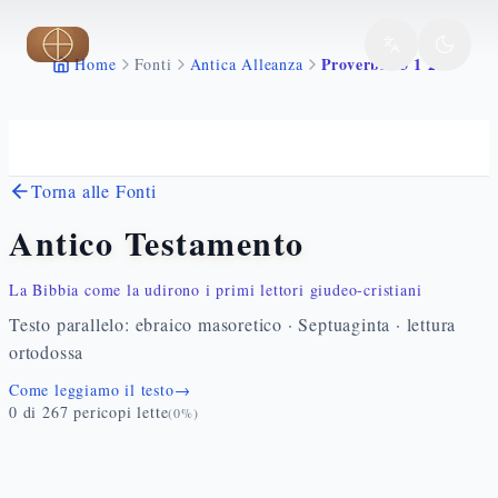
Vai al contenuto principale
Proverbi 23 1 22
Home
Fonti
Antica Alleanza
Torna alle Fonti
Antico Testamento
La Bibbia come la udirono i primi lettori giudeo-cristiani
Testo parallelo: ebraico masoretico · Septuaginta · lettura
ortodossa
Come leggiamo il testo
→
0
di
267
pericopi lette
(
0
%)