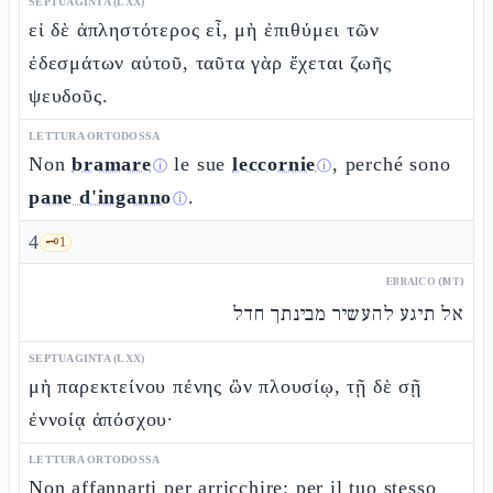
SEPTUAGINTA (LXX)
εἰ δὲ ἀπληστότερος εἶ, μὴ ἐπιθύμει τῶν
ἐδεσμάτων αὐτοῦ, ταῦτα γὰρ ἔχεται ζωῆς
ψευδοῦς.
LETTURA ORTODOSSA
Non
bramare
le sue
leccornie
, perché sono
ⓘ
ⓘ
pane d'inganno
.
ⓘ
4
🗝️
1
EBRAICO (MT)
אל תיגע להעשיר מבינתך חדל
SEPTUAGINTA (LXX)
μὴ παρεκτείνου πένης ὢν πλουσίῳ, τῇ δὲ σῇ
ἐννοίᾳ ἀπόσχου·
LETTURA ORTODOSSA
Non affannarti per arricchire; per il tuo stesso