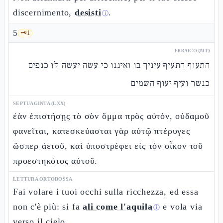
discernimento,
desisti
.
ⓘ
5
🗝️
1
EBRAICO (MT)
התעוף התעיף עיניך בו ואיננו כי עשה יעשה לו כנפים
כנשר ועיף יעוף השמים
SEPTUAGINTA (LXX)
ἐὰν ἐπιστήσῃς τὸ σὸν ὄμμα πρὸς αὐτόν, οὐδαμοῦ
φανεῖται, κατεσκεύασται γὰρ αὐτῷ πτέρυγες
ὥσπερ ἀετοῦ, καὶ ὑποστρέφει εἰς τὸν οἶκον τοῦ
προεστηκότος αὐτοῦ.
LETTURA ORTODOSSA
Fai volare i tuoi occhi sulla ricchezza, ed essa
non c'è più: si fa
ali come l'aquila
e vola via
ⓘ
verso il cielo.