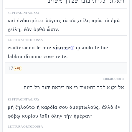
ותעלזנה כליותי בדבר שפתיך מישרים
SEPTUAGINTA (LXX)
καὶ ἐνδιατρίψει λόγοις τὰ σὰ χείλη πρὸς τὰ ἐμὰ
χείλη, ἐὰν ὀρθὰ ὦσιν.
LETTURA ORTODOSSA
esulteranno le mie
viscere
quando le tue
ⓘ
labbra diranno cose rette.
17
🗝️
1
EBRAICO (MT)
אל יקנא לבך בחטאים כי אם ביראת יהוה כל היום
SEPTUAGINTA (LXX)
μὴ ζηλούτω ἡ καρδία σου ἁμαρτωλούς, ἀλλὰ ἐν
φόβῳ κυρίου ἴσθι ὅλην τὴν ἡμέραν·
LETTURA ORTODOSSA