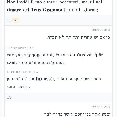
Non invidi il tuo cuore i peccatori, ma sii nel
timore del TetraGramma
tutto il giorno;
ⓘ
18
🗝️
1
EBRAICO (MT)
כי אם יש אחרית ותקותך לא תכרת
SEPTUAGINTA (LXX)
ἐὰν γὰρ τηρήσῃς αὐτά, ἔσται σοι ἔκγονα, ἡ δὲ
ἐλπίς σου οὐκ ἀποστήσεται.
LETTURA ORTODOSSA
perché c'è un
futuro
, e la tua speranza non
ⓘ
sarà recisa.
19
EBRAICO (MT)
שמע אתה בני וחכם ואשר בדרך לבך