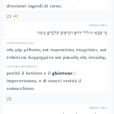
divoratori ingordi di carne,
21
🗝️
1
EBRAICO (MT)
כי סבא וזולל יורש וקרעים תלביש נומה
SEPTUAGINTA (LXX)
πᾶς γὰρ μέθυσος καὶ πορνοκόπος πτωχεύσει, καὶ
ἐνδύσεται διερρηγμένα καὶ ῥακώδη πᾶς ὑπνώδης.
LETTURA ORTODOSSA
perché il bevitore e il
ghiottone
ⓘ
impoveriranno, e di stracci vestirà il
sonnacchioso.
22
EBRAICO (MT)