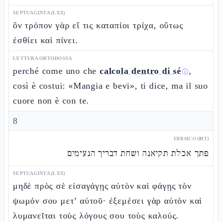
SEPTUAGINTA (LXX)
ὃν τρόπον γὰρ εἴ τις καταπίοι τρίχα, οὕτως
ἐσθίει καὶ πίνει.
LETTURA ORTODOSSA
perché come uno che
calcola dentro di sé
,
ⓘ
così è costui: «Mangia e bevi», ti dice, ma il suo
cuore non è con te.
8
EBRAICO (MT)
פתך אכלת תקיאנה ושחת דבריך הנעימים
SEPTUAGINTA (LXX)
μηδὲ πρὸς σὲ εἰσαγάγῃς αὐτὸν καὶ φάγῃς τὸν
ψωμόν σου μετ’ αὐτοῦ· ἐξεμέσει γὰρ αὐτὸν καὶ
λυμανεῖται τοὺς λόγους σου τοὺς καλούς.