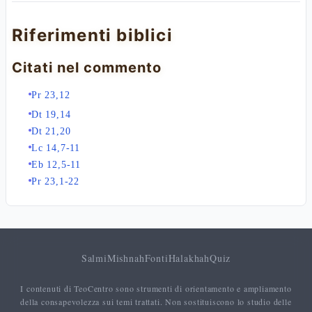
Riferimenti biblici
Citati nel commento
Pr 23,12
Dt 19,14
Dt 21,20
Lc 14,7-11
Eb 12,5-11
Pr 23,1-22
Salmi
Mishnah
Fonti
Halakhah
Quiz
I contenuti di TeoCentro sono strumenti di orientamento e ampliamento
della consapevolezza sui temi trattati. Non sostituiscono lo studio delle