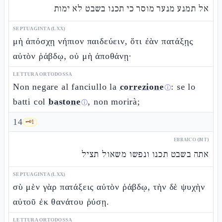
אל תמנע מנער מוסר כי תכנו בשבט לא ימות
SEPTUAGINTA (LXX)
μὴ ἀπόσχῃ νήπιον παιδεύειν, ὅτι ἐὰν πατάξῃς
αὐτὸν ῥάβδῳ, οὐ μὴ ἀποθάνῃ·
LETTURA ORTODOSSA
Non negare al fanciullo la
correzione
: se lo
ⓘ
batti col
bastone
, non morirà;
ⓘ
14
🗝️
1
EBRAICO (MT)
אתה בשבט תכנו ונפשו משאול תציל
SEPTUAGINTA (LXX)
σὺ μὲν γὰρ πατάξεις αὐτὸν ῥάβδῳ, τὴν δὲ ψυχὴν
αὐτοῦ ἐκ θανάτου ῥύσῃ.
LETTURA ORTODOSSA