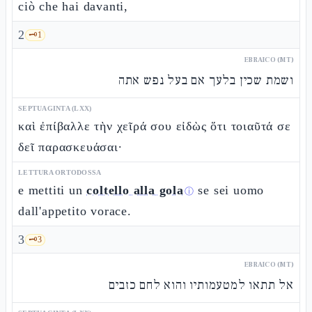
ciò che hai davanti,
2
🗝️
1
EBRAICO (MT)
ושמת שכין בלעך אם בעל נפש אתה
SEPTUAGINTA (LXX)
καὶ ἐπίβαλλε τὴν χεῖρά σου εἰδὼς ὅτι τοιαῦτά σε
δεῖ παρασκευάσαι·
LETTURA ORTODOSSA
e mettiti un
coltello alla gola
se sei uomo
ⓘ
dall'appetito vorace.
3
🗝️
3
EBRAICO (MT)
אל תתאו למטעמותיו והוא לחם כזבים