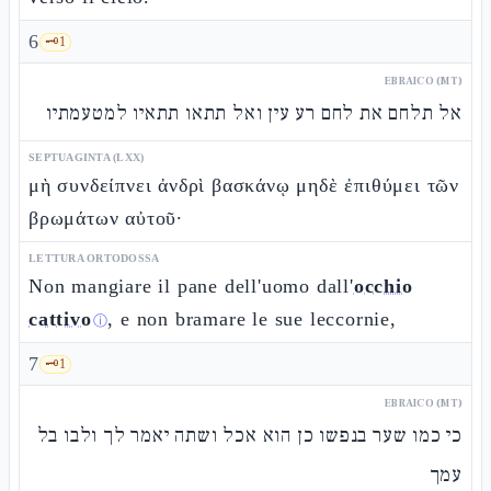
6
🗝️
1
EBRAICO (MT)
אל תלחם את לחם רע עין ואל תתאו תתאיו למטעמתיו
SEPTUAGINTA (LXX)
μὴ συνδείπνει ἀνδρὶ βασκάνῳ μηδὲ ἐπιθύμει τῶν
βρωμάτων αὐτοῦ·
LETTURA ORTODOSSA
Non mangiare il pane dell'uomo dall'
occhio
cattivo
, e non bramare le sue leccornie,
ⓘ
7
🗝️
1
EBRAICO (MT)
כי כמו שער בנפשו כן הוא אכל ושתה יאמר לך ולבו בל
עמך