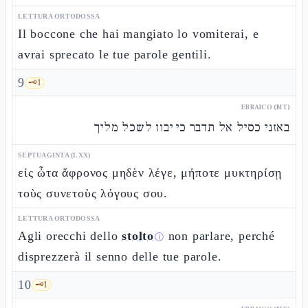
LETTURA ORTODOSSA
Il boccone che hai mangiato lo vomiterai, e
avrai sprecato le tue parole gentili.
9
🗝️
1
EBRAICO (MT)
באזני כסיל אל תדבר כי יבוז לשכל מליך
SEPTUAGINTA (LXX)
εἰς ὦτα ἄφρονος μηδὲν λέγε, μήποτε μυκτηρίσῃ
τοὺς συνετοὺς λόγους σου.
LETTURA ORTODOSSA
Agli orecchi dello
stolto
non parlare, perché
ⓘ
disprezzerà il senno delle tue parole.
10
🗝️
1