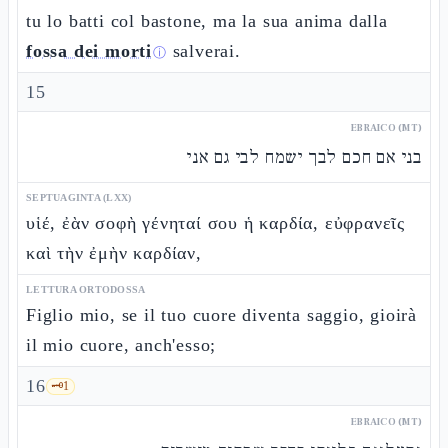
tu lo batti col bastone, ma la sua anima dalla
fossa dei morti
salverai.
ⓘ
15
EBRAICO (MT)
בני אם חכם לבך ישמח לבי גם אני
SEPTUAGINTA (LXX)
υἱέ, ἐὰν σοφὴ γένηταί σου ἡ καρδία, εὐφρανεῖς
καὶ τὴν ἐμὴν καρδίαν,
LETTURA ORTODOSSA
Figlio mio, se il tuo cuore diventa saggio, gioirà
il mio cuore, anch'esso;
16
🗝️
1
EBRAICO (MT)