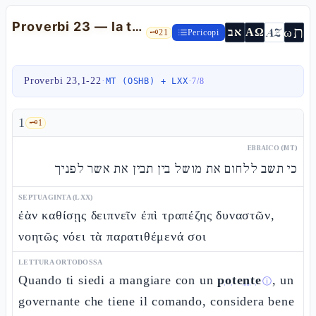
Proverbi 23 — la tavola del potente, il confine dell'orfano, il mussàr
ת
AZ
ω
אב
ΑΩ
🗝️
21
Pericopi
Proverbi 23,1-22
·
·
MT (OSHB) + LXX
7
/
8
1
🗝️
1
EBRAICO (MT)
כי תשב ללחום את מושל בין תבין את אשר לפניך
SEPTUAGINTA (LXX)
ἐὰν καθίσῃς δειπνεῖν ἐπὶ τραπέζης δυναστῶν,
νοητῶς νόει τὰ παρατιθέμενά σοι
LETTURA ORTODOSSA
Quando ti siedi a mangiare con un
potente
, un
ⓘ
governante che tiene il comando, considera bene