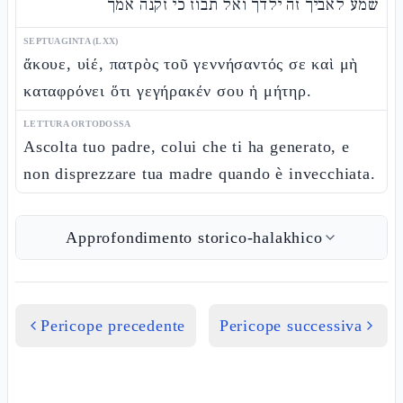
שמע לאביך זה ילדך ואל תבוז כי זקנה אמך
SEPTUAGINTA (LXX)
ἄκουε, υἱέ, πατρὸς τοῦ γεννήσαντός σε καὶ μὴ
καταφρόνει ὅτι γεγήρακέν σου ἡ μήτηρ.
LETTURA ORTODOSSA
Ascolta tuo padre, colui che ti ha generato, e
non disprezzare tua madre quando è invecchiata.
Approfondimento storico-halakhico
Pericope precedente
Pericope successiva