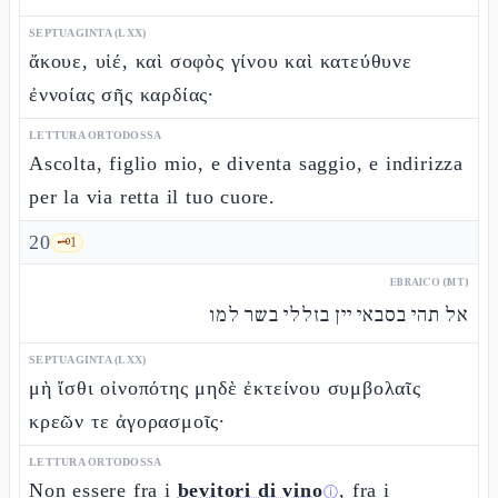
SEPTUAGINTA (LXX)
ἄκουε, υἱέ, καὶ σοφὸς γίνου καὶ κατεύθυνε
ἐννοίας σῆς καρδίας·
LETTURA ORTODOSSA
Ascolta, figlio mio, e diventa saggio, e indirizza
per la via retta il tuo cuore.
20
🗝️
1
EBRAICO (MT)
אל תהי בסבאי יין בזללי בשר למו
SEPTUAGINTA (LXX)
μὴ ἴσθι οἰνοπότης μηδὲ ἐκτείνου συμβολαῖς
κρεῶν τε ἀγορασμοῖς·
LETTURA ORTODOSSA
Non essere fra i
bevitori di vino
, fra i
ⓘ