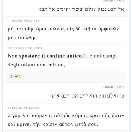
EBRAICO (MT)
אל תסג גבול עולם ובשדי יתומים אל תבא
SEPTUAGINTA (LXX)
μὴ μεταθῇς ὅρια αἰώνια, εἰς δὲ κτῆμα ὀρφανῶν
μὴ εἰσέλθῃς·
LETTURA ORTODOSSA
Non
spostare il confine antico
, e nei campi
ⓘ
degli orfani non entrare,
11
🗝️
1
EBRAICO (MT)
כי גאלם חזק הוא יריב את ריבם אתך
SEPTUAGINTA (LXX)
ὁ γὰρ λυτρούμενος αὐτοὺς κύριος κραταιός ἐστιν
καὶ κρινεῖ τὴν κρίσιν αὐτῶν μετὰ σοῦ.