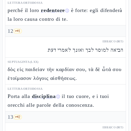
LETTURA ORTODOSSA
perché il loro
redentore
è forte: egli difenderà
ⓘ
la loro causa contro di te.
12
🗝️
1
EBRAICO (MT)
הביאה למוסר לבך ואזנך לאמרי דעת
SEPTUAGINTA (LXX)
δὸς εἰς παιδείαν τὴν καρδίαν σου, τὰ δὲ ὦτά σου
ἑτοίμασον λόγοις αἰσθήσεως.
LETTURA ORTODOSSA
Porta alla
disciplina
il tuo cuore, e i tuoi
ⓘ
orecchi alle parole della conoscenza.
13
🗝️
2
EBRAICO (MT)