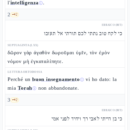
l'
intelligenza
.
ⓘ
2
🗝️
2
EBRAICO (MT)
כי לקח טוב נתתי לכם תורתי אל תעזבו
SEPTUAGINTA (LXX)
δῶρον γὰρ ἀγαθὸν δωροῦμαι ὑμῖν, τὸν ἐμὸν
νόμον μὴ ἐγκαταλίπητε.
LETTURA ORTODOSSA
Perché un
buon insegnamento
vi ho dato: la
ⓘ
mia
Torah
non abbandonate.
ⓘ
3
🗝️
2
EBRAICO (MT)
כי בן הייתי לאבי רך ויחיד לפני אמי