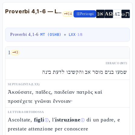
Proverbi 4,1-6 — L'istruzione del padre e il «buon insegnamento»
ת
AZ
ω
אב
ΑΩ
🗝️
14
Pericopi
Proverbi 4,1-6
·
·
MT (OSHB) + LXX
1
/
8
1
🗝️
3
EBRAICO (MT)
שמעו בנים מוסר אב והקשיבו לדעת בינה
SEPTUAGINTA (LXX)
Ἀκούσατε, παῖδες, παιδείαν πατρὸς καὶ
προσέχετε γνῶναι ἔννοιαν·
LETTURA ORTODOSSA
Ascoltate,
figli
, l'
istruzione
di un padre, e
ⓘ
ⓘ
prestate attenzione per conoscere