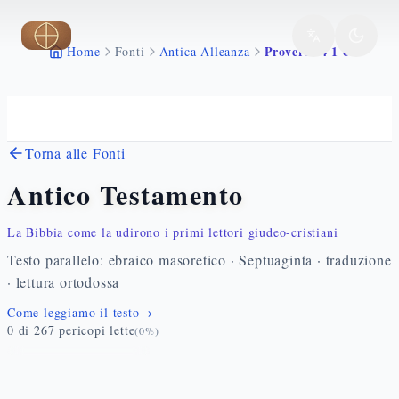
Vai al contenuto principale
Proverbi 4 1 6
Home
Fonti
Antica Alleanza
Torna alle Fonti
Antico Testamento
La Bibbia come la udirono i primi lettori giudeo-cristiani
Testo parallelo: ebraico masoretico · Septuaginta · traduzione
· lettura ortodossa
Come leggiamo il testo
→
0
di
267
pericopi lette
(
0
%)