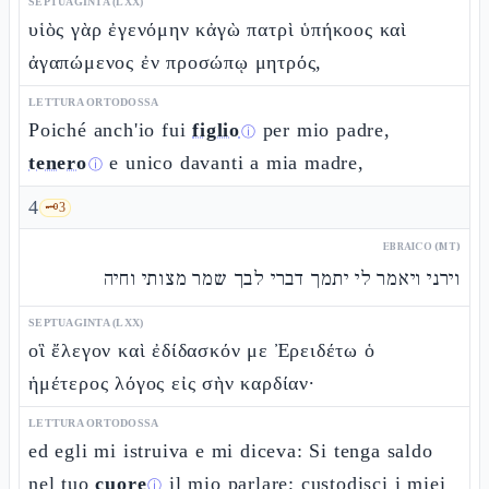
SEPTUAGINTA (LXX)
υἱὸς γὰρ ἐγενόμην κἀγὼ πατρὶ ὑπήκοος καὶ
ἀγαπώμενος ἐν προσώπῳ μητρός,
LETTURA ORTODOSSA
Poiché anch'io fui
figlio
per mio padre,
ⓘ
tenero
e unico davanti a mia madre,
ⓘ
4
🗝️
3
EBRAICO (MT)
וירני ויאמר לי יתמך דברי לבך שמר מצותי וחיה
SEPTUAGINTA (LXX)
οἳ ἔλεγον καὶ ἐδίδασκόν με Ἐρειδέτω ὁ
ἡμέτερος λόγος εἰς σὴν καρδίαν·
LETTURA ORTODOSSA
ed egli mi istruiva e mi diceva: Si tenga saldo
nel tuo
cuore
il mio parlare; custodisci i miei
ⓘ