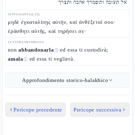
אל תעזבה ותשמרך אהבה ותצרך
SEPTUAGINTA (LXX)
μηδὲ ἐγκαταλίπῃς αὐτήν, καὶ ἀνθέξεταί σου·
ἐράσθητι αὐτῆς, καὶ τηρήσει σε·
LETTURA ORTODOSSA
non
abbandonarla
ed essa ti custodirà;
ⓘ
amala
ed essa ti veglierà.
ⓘ
Approfondimento storico-halakhico
Pericope precedente
Pericope successiva