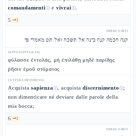
comandamenti
e
vivrai
.
ⓘ
ⓘ
5
🗝️
2
EBRAICO (MT)
קנה חכמה קנה בינה אל תשכח ואל תט מאמרי פי
SEPTUAGINTA (LXX)
φύλασσε ἐντολάς, μὴ ἐπιλάθῃ μηδὲ παρίδῃς
ῥῆσιν ἐμοῦ στόματος
LETTURA ORTODOSSA
Acquista
sapienza
, acquista
discernimento
;
ⓘ
ⓘ
non dimenticare né deviare dalle parole della
mia bocca;
6
🗝️
2
EBRAICO (MT)