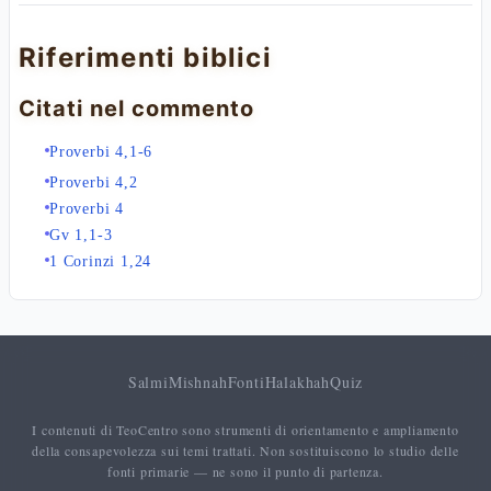
Riferimenti biblici
Citati nel commento
Proverbi 4,1-6
Proverbi 4,2
Proverbi 4
Gv 1,1-3
1 Corinzi 1,24
Salmi
Mishnah
Fonti
Halakhah
Quiz
I contenuti di TeoCentro sono strumenti di orientamento e ampliamento
della consapevolezza sui temi trattati. Non sostituiscono lo studio delle
fonti primarie — ne sono il punto di partenza.