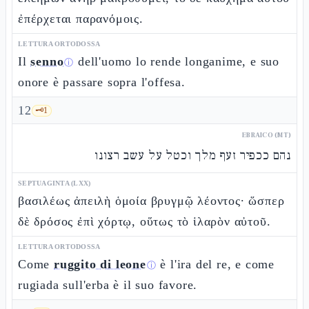
ἐπέρχεται παρανόμοις.
LETTURA ORTODOSSA
Il
senno
dell'uomo lo rende longanime, e suo
ⓘ
onore è passare sopra l'offesa.
12
🗝️
1
EBRAICO (MT)
נהם ככפיר זעף מלך וכטל על עשב רצונו
SEPTUAGINTA (LXX)
βασιλέως ἀπειλὴ ὁμοία βρυγμῷ λέοντος· ὥσπερ
δὲ δρόσος ἐπὶ χόρτῳ, οὕτως τὸ ἱλαρὸν αὐτοῦ.
LETTURA ORTODOSSA
Come
ruggito di leone
è l'ira del re, e come
ⓘ
rugiada sull'erba è il suo favore.