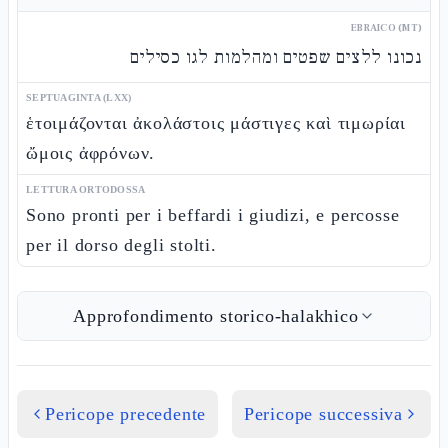
EBRAICO (MT)
נכונו ללצים שפטים ומהלמות לגו כסילים
SEPTUAGINTA (LXX)
ἑτοιμάζονται ἀκολάστοις μάστιγες καὶ τιμωρίαι
ὤμοις ἀφρόνων.
LETTURA ORTODOSSA
Sono pronti per i beffardi i giudizi, e percosse
per il dorso degli stolti.
Approfondimento storico-halakhico
Pericope precedente
Pericope successiva