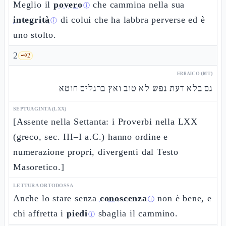
Meglio il
povero
che cammina nella sua
ⓘ
integrità
di colui che ha labbra perverse ed è
ⓘ
uno stolto.
2
🗝️
2
EBRAICO (MT)
גם בלא דעת נפש לא טוב ואץ ברגלים חוטא
SEPTUAGINTA (LXX)
[Assente nella Settanta: i Proverbi nella LXX
(greco, sec. III–I a.C.) hanno ordine e
numerazione propri, divergenti dal Testo
Masoretico.]
LETTURA ORTODOSSA
Anche lo stare senza
conoscenza
non è bene, e
ⓘ
chi affretta i
piedi
sbaglia il cammino.
ⓘ