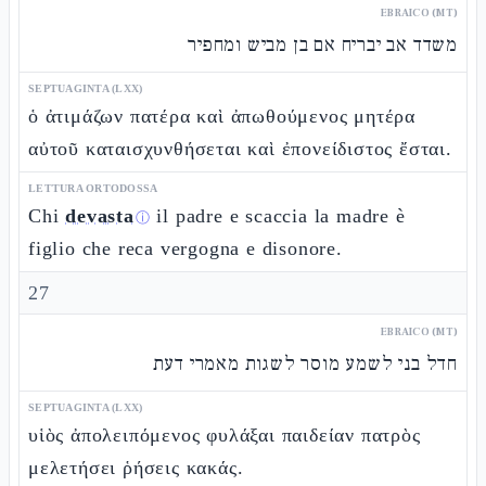
EBRAICO (MT)
משדד אב יבריח אם בן מביש ומחפיר
SEPTUAGINTA (LXX)
ὁ ἀτιμάζων πατέρα καὶ ἀπωθούμενος μητέρα
αὐτοῦ καταισχυνθήσεται καὶ ἐπονείδιστος ἔσται.
LETTURA ORTODOSSA
Chi
devasta
il padre e scaccia la madre è
ⓘ
figlio che reca vergogna e disonore.
27
EBRAICO (MT)
חדל בני לשמע מוסר לשגות מאמרי דעת
SEPTUAGINTA (LXX)
υἱὸς ἀπολειπόμενος φυλάξαι παιδείαν πατρὸς
μελετήσει ῥήσεις κακάς.