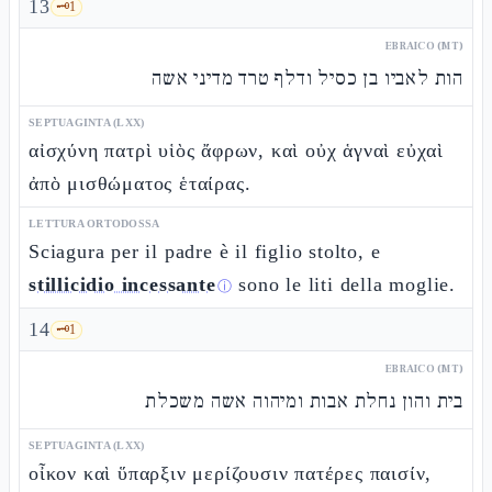
13
🗝️
1
EBRAICO (MT)
הות לאביו בן כסיל ודלף טרד מדיני אשה
SEPTUAGINTA (LXX)
αἰσχύνη πατρὶ υἱὸς ἄφρων, καὶ οὐχ ἁγναὶ εὐχαὶ
ἀπὸ μισθώματος ἑταίρας.
LETTURA ORTODOSSA
Sciagura per il padre è il figlio stolto, e
stillicidio incessante
sono le liti della moglie.
ⓘ
14
🗝️
1
EBRAICO (MT)
בית והון נחלת אבות ומיהוה אשה משכלת
SEPTUAGINTA (LXX)
οἶκον καὶ ὕπαρξιν μερίζουσιν πατέρες παισίν,