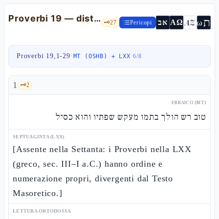
Proverbi 19 — distici sapienziali, la yirʾàt YHWH e "prestare a Dio"
ת
AZ
ω
אב
ΑΩ
🗝️
27
Pericopi
Proverbi 19,1-29
·
·
MT (OSHB) + LXX
6
/
8
1
🗝️
2
EBRAICO (MT)
טוב רש הולך בתמו מעקש שפתיו והוא כסיל
SEPTUAGINTA (LXX)
[Assente nella Settanta: i Proverbi nella LXX
(greco, sec. III–I a.C.) hanno ordine e
numerazione propri, divergenti dal Testo
Masoretico.]
LETTURA ORTODOSSA