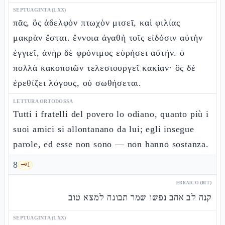
SEPTUAGINTA (LXX)
πᾶς, ὃς ἀδελφὸν πτωχὸν μισεῖ, καὶ φιλίας
μακρὰν ἔσται. ἔννοια ἀγαθὴ τοῖς εἰδόσιν αὐτὴν
ἐγγιεῖ, ἀνὴρ δὲ φρόνιμος εὑρήσει αὐτήν. ὁ
πολλὰ κακοποιῶν τελεσιουργεῖ κακίαν· ὃς δὲ
ἐρεθίζει λόγους, οὐ σωθήσεται.
LETTURA ORTODOSSA
Tutti i fratelli del povero lo odiano, quanto più i
suoi amici si allontanano da lui; egli insegue
parole, ed esse non sono — non hanno sostanza.
8
🗝️
1
EBRAICO (MT)
קנה לב אהב נפשו שמר תבונה למצא טוב
SEPTUAGINTA (LXX)