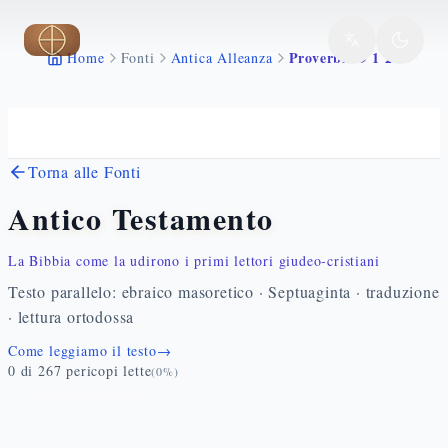
Vai al contenuto principale
Proverbi 19 1 29
Home
Fonti
Antica Alleanza
Torna alle Fonti
Antico Testamento
La Bibbia come la udirono i primi lettori giudeo-cristiani
Testo parallelo: ebraico masoretico · Septuaginta · traduzione
· lettura ortodossa
Come leggiamo il testo
→
0
di
267
pericopi lette
(
0
%)