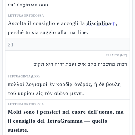
ἐπ’ ἐσχάτων σου.
LETTURA ORTODOSSA
Ascolta il consiglio e accogli la
disciplina
,
ⓘ
perché tu sia saggio alla tua fine.
21
EBRAICO (MT)
רבות מחשבות בלב איש ועצת יהוה היא תקום
SEPTUAGINTA (LXX)
πολλοὶ λογισμοὶ ἐν καρδίᾳ ἀνδρός, ἡ δὲ βουλὴ
τοῦ κυρίου εἰς τὸν αἰῶνα μένει.
LETTURA ORTODOSSA
Molti sono i pensieri nel cuore dell'uomo, ma
il consiglio del TetraGramma — quello
sussiste
.