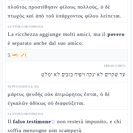
πλοῦτος προστίθησιν φίλους πολλούς, ὁ δὲ
πτωχὸς καὶ ἀπὸ τοῦ ὑπάρχοντος φίλου λείπεται.
LETTURA ORTODOSSA
La ricchezza aggiunge molti amici, ma il
povero
è separato anche dal suo amico.
5
🗝️
1
🔗
1
EBRAICO (MT)
עד שקרים לא ינקה ויפיח כזבים לא ימלט
SEPTUAGINTA (LXX)
μάρτυς ψευδὴς οὐκ ἀτιμώρητος ἔσται, ὁ δὲ
ἐγκαλῶν ἀδίκως οὐ διαφεύξεται.
LETTURA ORTODOSSA
Il
falso testimone
non resterà impunito, e chi
ⓘ
soffia menzogne non scamperà.