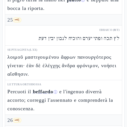
ⓘ
bocca la riporta.
25
🗝️
1
EBRAICO (MT)
לץ תכה ופתי יערם והוכיח לנבון יבין דעת
SEPTUAGINTA (LXX)
λοιμοῦ μαστιγουμένου ἄφρων πανουργότερος
γίνεται· ἐὰν δὲ ἐλέγχῃς ἄνδρα φρόνιμον, νοήσει
αἴσθησιν.
LETTURA ORTODOSSA
Percuoti il
beffardo
e l'ingenuo diverrà
ⓘ
accorto; correggi l'assennato e comprenderà la
conoscenza.
26
🗝️
1