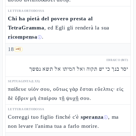
LETTURA ORTODOSSA
Chi ha pietà del povero presta al
TetraGramma
, ed Egli gli renderà la sua
ricompensa
.
ⓘ
18
🗝️
1
EBRAICO (MT)
יסר בנך כי יש תקוה ואל המיתו אל תשא נפשך
SEPTUAGINTA (LXX)
παίδευε υἱόν σου, οὕτως γὰρ ἔσται εὔελπις· εἰς
δὲ ὕβριν μὴ ἐπαίρου τῇ ψυχῇ σου.
LETTURA ORTODOSSA
Correggi tuo figlio finché c'è
speranza
, ma
ⓘ
non levare l'anima tua a farlo morire.