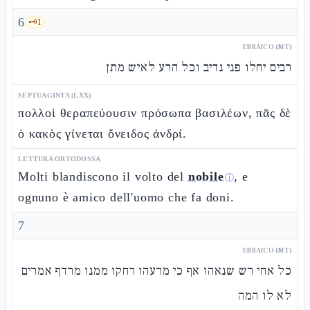
6
🗝️
1
EBRAICO (MT)
רבים יחלו פני נדיב וכל הרע לאיש מתן
SEPTUAGINTA (LXX)
πολλοὶ θεραπεύουσιν πρόσωπα βασιλέων, πᾶς δὲ
ὁ κακὸς γίνεται ὄνειδος ἀνδρί.
LETTURA ORTODOSSA
Molti blandiscono il volto del
nobile
, e
ⓘ
ognuno è amico dell'uomo che fa doni.
7
EBRAICO (MT)
כל אחי רש שנאהו אף כי מרעהו רחקו ממנו מרדף אמרים
לא לו המה