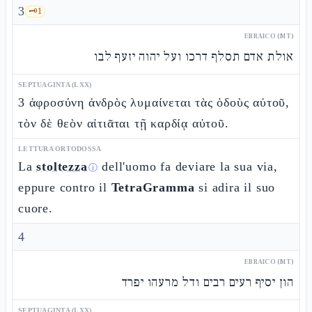
3
🗝️
1
EBRAICO (MT)
אולת אדם תסלף דרכו ועל יהוה יזעף לבו
SEPTUAGINTA (LXX)
3 ἀφροσύνη ἀνδρὸς λυμαίνεται τὰς ὁδοὺς αὐτοῦ,
τὸν δὲ θεὸν αἰτιᾶται τῇ καρδίᾳ αὐτοῦ.
LETTURA ORTODOSSA
La
stoltezza
dell'uomo fa deviare la sua via,
ⓘ
eppure contro il
TetraGramma
si adira il suo
cuore.
4
EBRAICO (MT)
הון יסיף רעים רבים ודל מרעהו יפרד
SEPTUAGINTA (LXX)