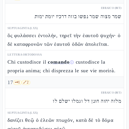
EBRAICO (MT)
שמר מצוה שמר נפשו בוזה דרכיו יומת ימות
SEPTUAGINTA (LXX)
ὃς φυλάσσει ἐντολήν, τηρεῖ τὴν ἑαυτοῦ ψυχήν· ὁ
δὲ καταφρονῶν τῶν ἑαυτοῦ ὁδῶν ἀπολεῖται.
LETTURA ORTODOSSA
Chi custodisce il
comando
custodisce la
ⓘ
propria anima; chi disprezza le sue vie morirà.
17
🗝️
1
🔗
2
EBRAICO (MT)
מלוה יהוה חונן דל וגמלו ישלם לו
SEPTUAGINTA (LXX)
δανίζει θεῷ ὁ ἐλεῶν πτωχόν, κατὰ δὲ τὸ δόμα
αὐτοῦ ἀνταποδώσει αὐτῷ.