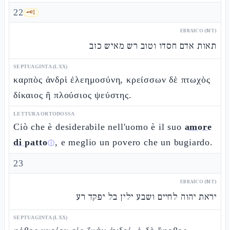
22
🗝️
1
EBRAICO (MT)
תאות אדם חסדו וטוב רש מאיש כזב
SEPTUAGINTA (LXX)
καρπὸς ἀνδρὶ ἐλεημοσύνη, κρείσσων δὲ πτωχὸς
δίκαιος ἢ πλούσιος ψεύστης.
LETTURA ORTODOSSA
Ciò che è desiderabile nell'uomo è il suo
amore
di patto
, e meglio un povero che un bugiardo.
ⓘ
23
EBRAICO (MT)
יראת יהוה לחיים ושבע ילין בל יפקד רע
SEPTUAGINTA (LXX)