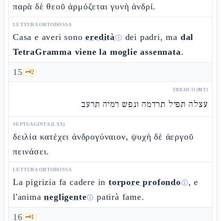
παρὰ δὲ θεοῦ ἁρμόζεται γυνὴ ἀνδρί.
LETTURA ORTODOSSA
Casa e averi sono
eredità
dei padri, ma
dal
ⓘ
TetraGramma viene la moglie assennata
.
15
🗝️
2
EBRAICO (MT)
עצלה תפיל תרדמה ונפש רמיה תרעב
SEPTUAGINTA (LXX)
δειλία κατέχει ἀνδρογύναιον, ψυχὴ δὲ ἀεργοῦ
πεινάσει.
LETTURA ORTODOSSA
La pigrizia fa cadere in
torpore profondo
, e
ⓘ
l'anima
negligente
patirà fame.
ⓘ
16
🗝️
1