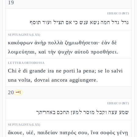
19
EBRAICO (MT)
גרל גדל חמה נשא ענש כי אם תציל ועוד תוסף
SEPTUAGINTA (LXX)
κακόφρων ἀνὴρ πολλὰ ζημιωθήσεται· ἐὰν δὲ
λοιμεύηται, καὶ τὴν ψυχὴν αὐτοῦ προσθήσει.
LETTURA ORTODOSSA
Chi è di grande ira ne porti la pena; se lo salvi
una volta, dovrai ancora aggiungere.
20
🗝️
1
EBRAICO (MT)
שמע עצה וקבל מוסר למען תחכם באחריתך
SEPTUAGINTA (LXX)
ἄκουε, υἱέ, παιδείαν πατρός σου, ἵνα σοφὸς γένῃ