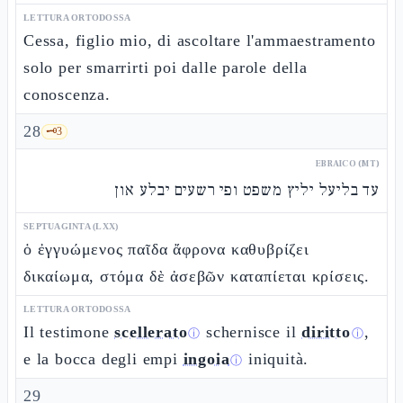
LETTURA ORTODOSSA
Cessa, figlio mio, di ascoltare l'ammaestramento
solo per smarrirti poi dalle parole della
conoscenza.
28
🗝️
3
EBRAICO (MT)
עד בליעל יליץ משפט ופי רשעים יבלע און
SEPTUAGINTA (LXX)
ὁ ἐγγυώμενος παῖδα ἄφρονα καθυβρίζει
δικαίωμα, στόμα δὲ ἀσεβῶν καταπίεται κρίσεις.
LETTURA ORTODOSSA
Il testimone
scellerato
schernisce il
diritto
,
ⓘ
ⓘ
e la bocca degli empi
ingoia
iniquità.
ⓘ
29