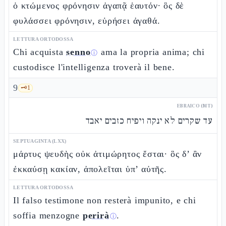
ὁ κτώμενος φρόνησιν ἀγαπᾷ ἑαυτόν· ὃς δὲ
φυλάσσει φρόνησιν, εὑρήσει ἀγαθά.
LETTURA ORTODOSSA
Chi acquista
senno
ama la propria anima; chi
ⓘ
custodisce l'intelligenza troverà il bene.
9
🗝️
1
EBRAICO (MT)
עד שקרים לא ינקה ויפיח כזבים יאבד
SEPTUAGINTA (LXX)
μάρτυς ψευδὴς οὐκ ἀτιμώρητος ἔσται· ὃς δ’ ἂν
ἐκκαύσῃ κακίαν, ἀπολεῖται ὑπ’ αὐτῆς.
LETTURA ORTODOSSA
Il falso testimone non resterà impunito, e chi
soffia menzogne
perirà
.
ⓘ