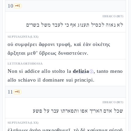
10
🗝️
1
EBRAICO (MT)
לא נאוה לכסיל תענוג אף כי לעבד משל בשרים
SEPTUAGINTA (LXX)
οὐ συμφέρει ἄφρονι τρυφή, καὶ ἐὰν οἰκέτης
ἄρξηται μεθ’ ὕβρεως δυναστεύειν.
LETTURA ORTODOSSA
Non si addice allo stolto la
delizia
, tanto meno
ⓘ
allo schiavo il dominare sui principi.
11
🗝️
1
EBRAICO (MT)
שכל אדם האריך אפו ותפארתו עבר על פשע
SEPTUAGINTA (LXX)
ἐλεήμων ἀνὴρ μακροθυμεῖ, τὸ δὲ καύχημα αὐτοῦ