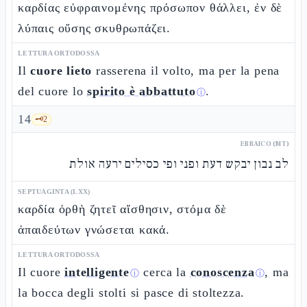
καρδίας εὐφραινομένης πρόσωπον θάλλει, ἐν δὲ
λύπαις οὔσης σκυθρωπάζει.
LETTURA ORTODOSSA
Il
cuore lieto
rasserena il volto, ma per la pena
del cuore lo
spirito è abbattuto
.
ⓘ
14
🗝️
2
EBRAICO (MT)
לב נבון יבקש דעת ופני ופי כסילים ירעה אולת
SEPTUAGINTA (LXX)
καρδία ὀρθὴ ζητεῖ αἴσθησιν, στόμα δὲ
ἀπαιδεύτων γνώσεται κακά.
LETTURA ORTODOSSA
Il cuore
intelligente
cerca la
conoscenza
, ma
ⓘ
ⓘ
la bocca degli stolti si pasce di stoltezza.