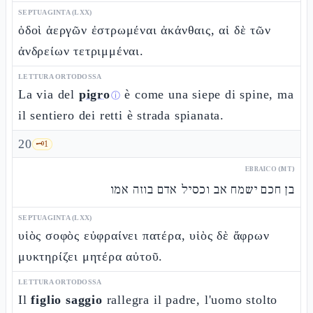
SEPTUAGINTA (LXX)
ὁδοὶ ἀεργῶν ἐστρωμέναι ἀκάνθαις, αἱ δὲ τῶν
ἀνδρείων τετριμμέναι.
LETTURA ORTODOSSA
La via del
pigro
è come una siepe di spine, ma
ⓘ
il sentiero dei retti è strada spianata.
20
🗝️
1
EBRAICO (MT)
בן חכם ישמח אב וכסיל אדם בוזה אמו
SEPTUAGINTA (LXX)
υἱὸς σοφὸς εὐφραίνει πατέρα, υἱὸς δὲ ἄφρων
μυκτηρίζει μητέρα αὐτοῦ.
LETTURA ORTODOSSA
Il
figlio saggio
rallegra il padre, l'uomo stolto