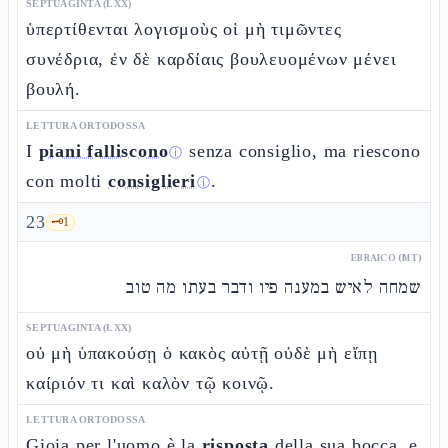
SEPTUAGINTA (LXX)
ὑπερτίθενται λογισμοὺς οἱ μὴ τιμῶντες
συνέδρια, ἐν δὲ καρδίαις βουλευομένων μένει
βουλή.
LETTURA ORTODOSSA
I
piani falliscono
senza consiglio, ma riescono
ⓘ
con molti
consiglieri
.
ⓘ
23
🗝️
1
EBRAICO (MT)
שמחה לאיש במענה פיו ודבר בעתו מה טוב
SEPTUAGINTA (LXX)
οὐ μὴ ὑπακούσῃ ὁ κακὸς αὐτῇ οὐδὲ μὴ εἴπῃ
καίριόν τι καὶ καλὸν τῷ κοινῷ.
LETTURA ORTODOSSA
Gioia per l'uomo è la
risposta
della sua bocca, e