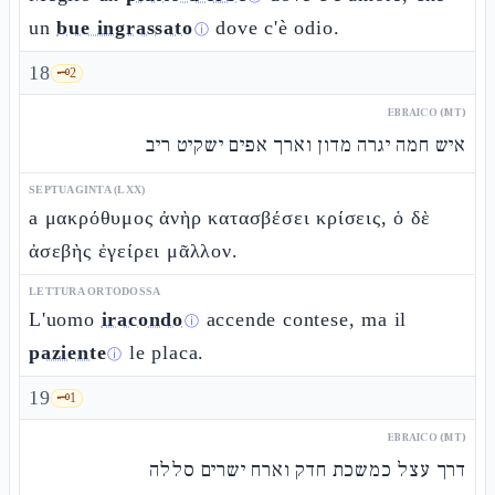
un
bue ingrassato
dove c'è odio.
ⓘ
18
🗝️
2
EBRAICO (MT)
איש חמה יגרה מדון וארך אפים ישקיט ריב
SEPTUAGINTA (LXX)
a μακρόθυμος ἀνὴρ κατασβέσει κρίσεις, ὁ δὲ
ἀσεβὴς ἐγείρει μᾶλλον.
LETTURA ORTODOSSA
L'uomo
iracondo
accende contese, ma il
ⓘ
paziente
le placa.
ⓘ
19
🗝️
1
EBRAICO (MT)
דרך עצל כמשכת חדק וארח ישרים סללה