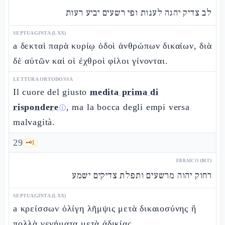
לב צדיק יהגה לענות ופי רשעים יביע רעות
SEPTUAGINTA (LXX)
a δεκταὶ παρὰ κυρίῳ ὁδοὶ ἀνθρώπων δικαίων, διὰ
δὲ αὐτῶν καὶ οἱ ἐχθροὶ φίλοι γίνονται.
LETTURA ORTODOSSA
Il cuore del giusto
medita prima di
rispondere
, ma la bocca degli empi versa
ⓘ
malvagità.
29
🗝️
1
EBRAICO (MT)
רחוק יהוה מרשעים ותפלת צדיקים ישמע
SEPTUAGINTA (LXX)
a κρείσσων ὀλίγη λῆμψις μετὰ δικαιοσύνης ἢ
πολλὰ γενήματα μετὰ ἀδικίας.