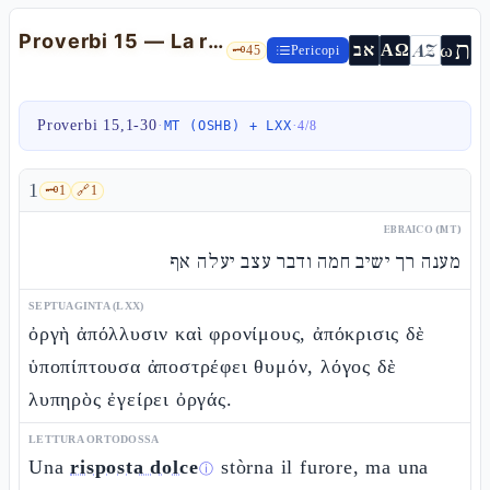
Proverbi 15 — La risposta dolce, gli occhi di YHWH e il sacrificio rigettato
ת
AZ
ω
אב
ΑΩ
🗝️
45
Pericopi
Proverbi 15,1-30
·
·
MT (OSHB) + LXX
4
/
8
1
🗝️
1
🔗
1
EBRAICO (MT)
מענה רך ישיב חמה ודבר עצב יעלה אף
SEPTUAGINTA (LXX)
ὀργὴ ἀπόλλυσιν καὶ φρονίμους, ἀπόκρισις δὲ
ὑποπίπτουσα ἀποστρέφει θυμόν, λόγος δὲ
λυπηρὸς ἐγείρει ὀργάς.
LETTURA ORTODOSSA
Una
risposta dolce
stòrna il furore, ma una
ⓘ