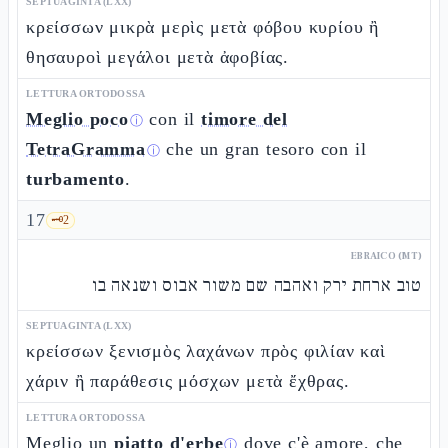
SEPTUAGINTA (LXX)
κρείσσων μικρὰ μερὶς μετὰ φόβου κυρίου ἢ
θησαυροὶ μεγάλοι μετὰ ἀφοβίας.
LETTURA ORTODOSSA
Meglio poco
con il
timore del
ⓘ
TetraGramma
che un gran tesoro con il
ⓘ
turbamento
.
17
🗝️
2
EBRAICO (MT)
טוב ארחת ירק ואהבה שם משור אבוס ושנאה בו
SEPTUAGINTA (LXX)
κρείσσων ξενισμὸς λαχάνων πρὸς φιλίαν καὶ
χάριν ἢ παράθεσις μόσχων μετὰ ἔχθρας.
LETTURA ORTODOSSA
Meglio un
piatto d'erbe
dove c'è amore, che
ⓘ