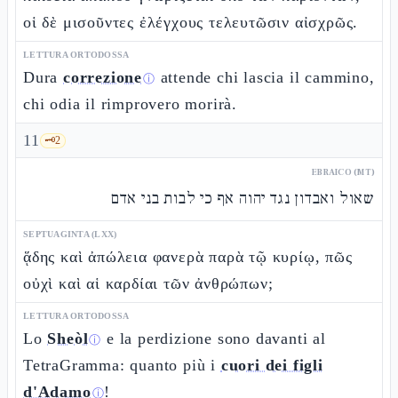
οἱ δὲ μισοῦντες ἐλέγχους τελευτῶσιν αἰσχρῶς.
LETTURA ORTODOSSA
Dura
correzione
attende chi lascia il cammino,
ⓘ
chi odia il rimprovero morirà.
11
🗝️
2
EBRAICO (MT)
שאול ואבדון נגד יהוה אף כי לבות בני אדם
SEPTUAGINTA (LXX)
ᾅδης καὶ ἀπώλεια φανερὰ παρὰ τῷ κυρίῳ, πῶς
οὐχὶ καὶ αἱ καρδίαι τῶν ἀνθρώπων;
LETTURA ORTODOSSA
Lo
Sheòl
e la perdizione sono davanti al
ⓘ
TetraGramma: quanto più i
cuori dei figli
d'Adamo
!
ⓘ