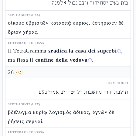
בית גאים יסח יהוה ויצב גבול אלמנה
SEPTUAGINTA (LXX)
οἴκους ὑβριστῶν κατασπᾷ κύριος, ἐστήρισεν δὲ
ὅριον χήρας.
LETTURA ORTODOSSA
Il TetraGramma
sradica la casa dei superbi
,
ⓘ
ma fissa il
confine della vedova
.
ⓘ
26
🗝️
2
EBRAICO (MT)
תועבת יהוה מחשבות רע וטהרים אמרי נעם
SEPTUAGINTA (LXX)
βδέλυγμα κυρίῳ λογισμὸς ἄδικος, ἁγνῶν δὲ
ῥήσεις σεμναί.
LETTURA ORTODOSSA