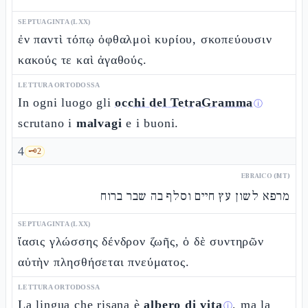
SEPTUAGINTA (LXX)
ἐν παντὶ τόπῳ ὀφθαλμοὶ κυρίου, σκοπεύουσιν
κακούς τε καὶ ἀγαθούς.
LETTURA ORTODOSSA
In ogni luogo gli
occhi del TetraGramma
ⓘ
scrutano i
malvagi
e i buoni.
4
🗝️
2
EBRAICO (MT)
מרפא לשון עץ חיים וסלף בה שבר ברוח
SEPTUAGINTA (LXX)
ἴασις γλώσσης δένδρον ζωῆς, ὁ δὲ συντηρῶν
αὐτὴν πλησθήσεται πνεύματος.
LETTURA ORTODOSSA
La lingua che risana è
albero di vita
, ma la
ⓘ