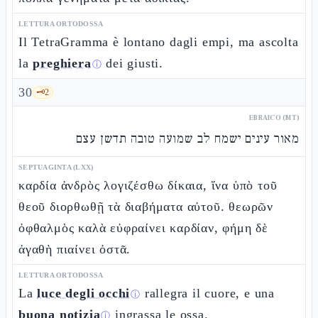
LETTURA ORTODOSSA
Il TetraGramma è lontano dagli empi, ma ascolta
la
preghiera
dei giusti.
ⓘ
30
🗝️
2
EBRAICO (MT)
מאור עינים ישמח לב שמועה טובה תדשן עצם
SEPTUAGINTA (LXX)
καρδία ἀνδρὸς λογιζέσθω δίκαια, ἵνα ὑπὸ τοῦ
θεοῦ διορθωθῇ τὰ διαβήματα αὐτοῦ. θεωρῶν
ὀφθαλμὸς καλὰ εὐφραίνει καρδίαν, φήμη δὲ
ἀγαθὴ πιαίνει ὀστᾶ.
LETTURA ORTODOSSA
La
luce degli occhi
rallegra il cuore, e una
ⓘ
buona notizia
ingrassa le ossa.
ⓘ