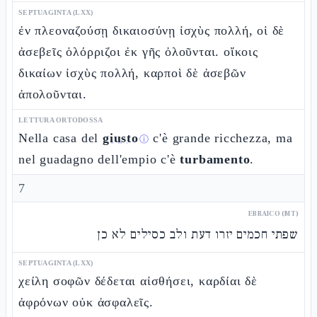
SEPTUAGINTA (LXX)
ἐν πλεοναζούσῃ δικαιοσύνῃ ἰσχὺς πολλή, οἱ δὲ
ἀσεβεῖς ὁλόρριζοι ἐκ γῆς ὀλοῦνται. οἴκοις
δικαίων ἰσχὺς πολλή, καρποὶ δὲ ἀσεβῶν
ἀπολοῦνται.
LETTURA ORTODOSSA
Nella casa del
giusto
c'è grande ricchezza, ma
ⓘ
nel guadagno dell'empio c'è
turbamento
.
7
EBRAICO (MT)
שפתי חכמים יזרו דעת ולב כסילים לא כן
SEPTUAGINTA (LXX)
χείλη σοφῶν δέδεται αἰσθήσει, καρδίαι δὲ
ἀφρόνων οὐκ ἀσφαλεῖς.