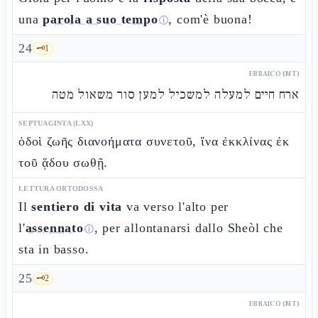
una
parola a suo tempo
, com'è buona!
ⓘ
24
🗝️
1
EBRAICO (MT)
ארח חיים למעלה למשכיל למען סור משאול מטה
SEPTUAGINTA (LXX)
ὁδοὶ ζωῆς διανοήματα συνετοῦ, ἵνα ἐκκλίνας ἐκ
τοῦ ᾅδου σωθῇ.
LETTURA ORTODOSSA
Il
sentiero di vita
va verso l'alto per
l'
assennato
, per allontanarsi dallo Sheòl che
ⓘ
sta in basso.
25
🗝️
2
EBRAICO (MT)