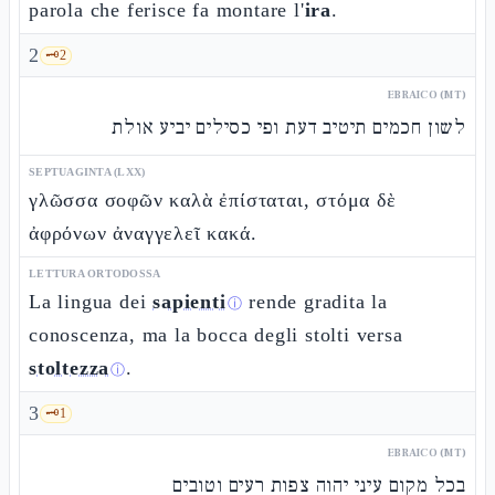
parola che ferisce fa montare l'
ira
.
2
🗝️
2
EBRAICO (MT)
לשון חכמים תיטיב דעת ופי כסילים יביע אולת
SEPTUAGINTA (LXX)
γλῶσσα σοφῶν καλὰ ἐπίσταται, στόμα δὲ
ἀφρόνων ἀναγγελεῖ κακά.
LETTURA ORTODOSSA
La lingua dei
sapienti
rende gradita la
ⓘ
conoscenza, ma la bocca degli stolti versa
stoltezza
.
ⓘ
3
🗝️
1
EBRAICO (MT)
בכל מקום עיני יהוה צפות רעים וטובים