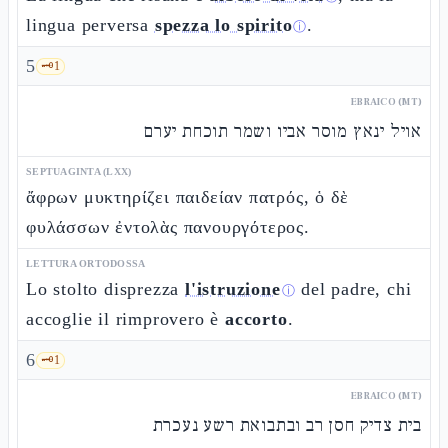
lingua perversa
spezza lo spirito
.
ⓘ
5
🗝️
1
EBRAICO (MT)
אויל ינאץ מוסר אביו ושמר תוכחת יערם
SEPTUAGINTA (LXX)
ἄφρων μυκτηρίζει παιδείαν πατρός, ὁ δὲ
φυλάσσων ἐντολὰς πανουργότερος.
LETTURA ORTODOSSA
Lo stolto disprezza
l'istruzione
del padre, chi
ⓘ
accoglie il rimprovero è
accorto
.
6
🗝️
1
EBRAICO (MT)
בית צדיק חסן רב ובתבואת רשע נעכרת