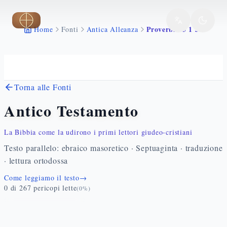
Vai al contenuto principale
Proverbi 15 1 30
Home
Fonti
Antica Alleanza
Torna alle Fonti
Antico Testamento
La Bibbia come la udirono i primi lettori giudeo-cristiani
Testo parallelo: ebraico masoretico · Septuaginta · traduzione
· lettura ortodossa
Come leggiamo il testo
→
0
di
267
pericopi lette
(
0
%)