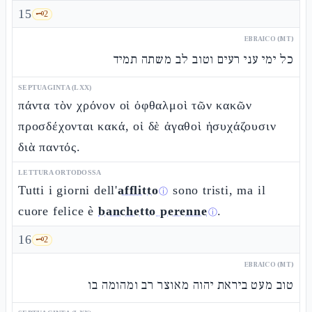
15
🗝️
2
EBRAICO (MT)
כל ימי עני רעים וטוב לב משתה תמיד
SEPTUAGINTA (LXX)
πάντα τὸν χρόνον οἱ ὀφθαλμοὶ τῶν κακῶν
προσδέχονται κακά, οἱ δὲ ἀγαθοὶ ἡσυχάζουσιν
διὰ παντός.
LETTURA ORTODOSSA
Tutti i giorni dell'
afflitto
sono tristi, ma il
ⓘ
cuore felice è
banchetto perenne
.
ⓘ
16
🗝️
2
EBRAICO (MT)
טוב מעט ביראת יהוה מאוצר רב ומהומה בו