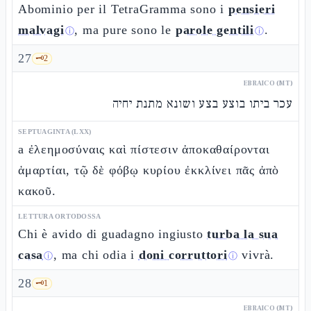
Abominio per il TetraGramma sono i
pensieri
malvagi
, ma pure sono le
parole gentili
.
ⓘ
ⓘ
27
🗝️
2
EBRAICO (MT)
עכר ביתו בוצע בצע ושונא מתנת יחיה
SEPTUAGINTA (LXX)
a ἐλεημοσύναις καὶ πίστεσιν ἀποκαθαίρονται
ἁμαρτίαι, τῷ δὲ φόβῳ κυρίου ἐκκλίνει πᾶς ἀπὸ
κακοῦ.
LETTURA ORTODOSSA
Chi è avido di guadagno ingiusto
turba la sua
casa
, ma chi odia i
doni corruttori
vivrà.
ⓘ
ⓘ
28
🗝️
1
EBRAICO (MT)