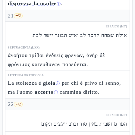
disprezza la madre
.
ⓘ
21
🗝️
2
EBRAICO (MT)
אולת שמחה לחסר לב ואיש תבונה יישר לכת
SEPTUAGINTA (LXX)
ἀνοήτου τρίβοι ἐνδεεῖς φρενῶν, ἀνὴρ δὲ
φρόνιμος κατευθύνων πορεύεται.
LETTURA ORTODOSSA
La stoltezza è
gioia
per chi è privo di senno,
ⓘ
ma l'uomo
accorto
cammina diritto.
ⓘ
22
🗝️
2
EBRAICO (MT)
הפר מחשבות באין סוד וברב יועצים תקום