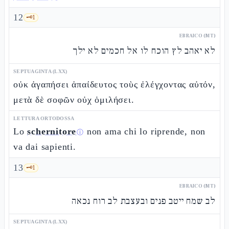
12
🗝️
1
EBRAICO (MT)
לא יאהב לץ הוכח לו אל חכמים לא ילך
SEPTUAGINTA (LXX)
οὐκ ἀγαπήσει ἀπαίδευτος τοὺς ἐλέγχοντας αὐτόν,
μετὰ δὲ σοφῶν οὐχ ὁμιλήσει.
LETTURA ORTODOSSA
Lo
schernitore
non ama chi lo riprende, non
ⓘ
va dai sapienti.
13
🗝️
1
EBRAICO (MT)
לב שמח ייטב פנים ובעצבת לב רוח נכאה
SEPTUAGINTA (LXX)