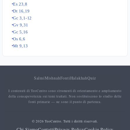
Es 23,8
Dt 16,19
Gc 3,1-12
Gv 9,31
Gc 5,16
Os 6,6
Mt 9,13
Salmi
Mishnah
Fonti
Halakhah
Quiz
I contenuti di TeoCentro sono strumenti di orientamento e ampliamento
della consapevolezza sui temi trattati. Non sostituiscono lo studio delle
fonti primarie — ne sono il punto di partenza.
© 2026 TeoCentro. Tutti i diritti riservati.
Chi Siamo
Contatti
Privacy Policy
Cookie Policy