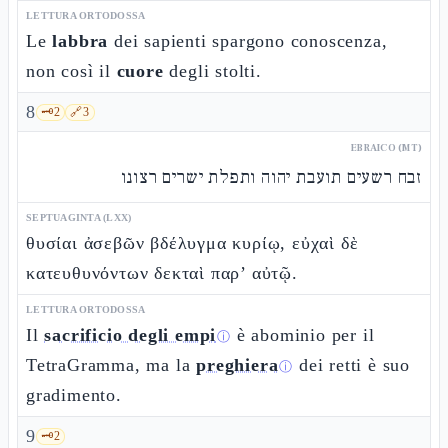
LETTURA ORTODOSSA
Le
labbra
dei sapienti spargono conoscenza,
non così il
cuore
degli stolti.
8
🗝️
2
🔗
3
EBRAICO (MT)
זבח רשעים תועבת יהוה ותפלת ישרים רצונו
SEPTUAGINTA (LXX)
θυσίαι ἀσεβῶν βδέλυγμα κυρίῳ, εὐχαὶ δὲ
κατευθυνόντων δεκταὶ παρ’ αὐτῷ.
LETTURA ORTODOSSA
Il
sacrificio degli empi
è abominio per il
ⓘ
TetraGramma, ma la
preghiera
dei retti è suo
ⓘ
gradimento.
9
🗝️
2