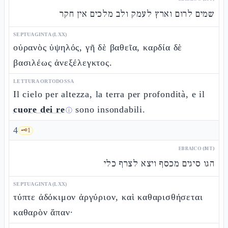
שמים לרום וארץ לעמק ולב מלכים אין חקר
SEPTUAGINTA (LXX)
οὐρανὸς ὑψηλός, γῆ δὲ βαθεῖα, καρδία δὲ
βασιλέως ἀνεξέλεγκτος.
LETTURA ORTODOSSA
Il cielo per altezza, la terra per profondità, e il
cuore dei re
sono insondabili.
ⓘ
4
🗝️
1
EBRAICO (MT)
הגו סיגים מכסף ויצא לצרף כלי
SEPTUAGINTA (LXX)
τύπτε ἀδόκιμον ἀργύριον, καὶ καθαρισθήσεται
καθαρὸν ἅπαν·