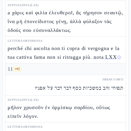
SEPTUAGINTA (LXX)
a χάρις καὶ φιλία ἐλευθεροῖ, ἃς τήρησον σεαυτῷ,
ἵνα μὴ ἐπονείδιστος γένῃ, ἀλλὰ φύλαξον τὰς
ὁδούς σου εὐσυναλλάκτως.
LETTURA ORTODOSSA
perché chi ascolta non ti copra di vergogna e la
tua cattiva fama non si ritragga più.
nota LXX
ⓘ
11
🗝️
2
EBRAICO (MT)
תפוחי זהב במשכיות כסף דבר דבר על אפניו
SEPTUAGINTA (LXX)
μῆλον χρυσοῦν ἐν ὁρμίσκῳ σαρδίου, οὕτως
εἰπεῖν λόγον.
LETTURA ORTODOSSA