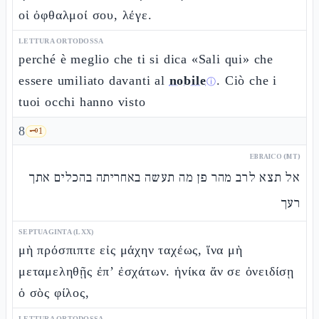
οἱ ὀφθαλμοί σου, λέγε.
LETTURA ORTODOSSA
perché è meglio che ti si dica «Sali qui» che
essere umiliato davanti al
nobile
. Ciò che i
ⓘ
tuoi occhi hanno visto
8
🗝️
1
EBRAICO (MT)
אל תצא לרב מהר פן מה תעשה באחריתה בהכלים אתך
רעך
SEPTUAGINTA (LXX)
μὴ πρόσπιπτε εἰς μάχην ταχέως, ἵνα μὴ
μεταμεληθῇς ἐπ’ ἐσχάτων. ἡνίκα ἄν σε ὀνειδίσῃ
ὁ σὸς φίλος,
LETTURA ORTODOSSA