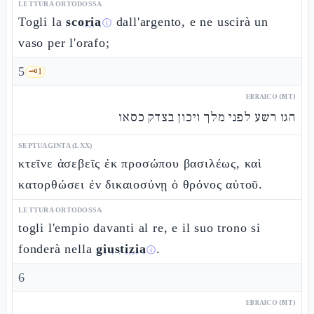
LETTURA ORTODOSSA
Togli la
scoria
dall'argento, e ne uscirà un
ⓘ
vaso per l'orafo;
5
🗝️
1
EBRAICO (MT)
הגו רשע לפני מלך ויכון בצדק כסאו
SEPTUAGINTA (LXX)
κτεῖνε ἀσεβεῖς ἐκ προσώπου βασιλέως, καὶ
κατορθώσει ἐν δικαιοσύνῃ ὁ θρόνος αὐτοῦ.
LETTURA ORTODOSSA
togli l'empio davanti al re, e il suo trono si
fonderà nella
giustizia
.
ⓘ
6
EBRAICO (MT)