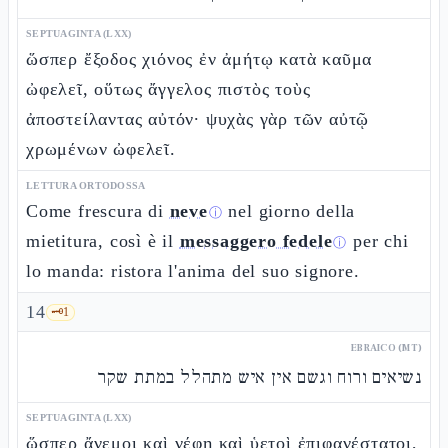
SEPTUAGINTA (LXX)
ὥσπερ ἔξοδος χιόνος ἐν ἀμήτῳ κατὰ καῦμα
ὠφελεῖ, οὕτως ἄγγελος πιστὸς τοὺς
ἀποστείλαντας αὐτόν· ψυχὰς γὰρ τῶν αὐτῷ
χρωμένων ὠφελεῖ.
LETTURA ORTODOSSA
Come frescura di
neve
nel giorno della
ⓘ
mietitura, così è il
messaggero fedele
per chi
ⓘ
lo manda: ristora l'anima del suo signore.
14
🗝️
1
EBRAICO (MT)
נשיאים ורוח וגשם אין איש מתהלל במתת שקר
SEPTUAGINTA (LXX)
ὥσπερ ἄνεμοι καὶ νέφη καὶ ὑετοὶ ἐπιφανέστατοι,