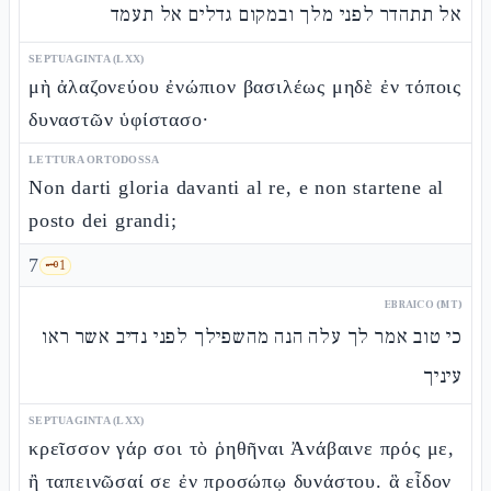
אל תתהדר לפני מלך ובמקום גדלים אל תעמד
SEPTUAGINTA (LXX)
μὴ ἀλαζονεύου ἐνώπιον βασιλέως μηδὲ ἐν τόποις
δυναστῶν ὑφίστασο·
LETTURA ORTODOSSA
Non darti gloria davanti al re, e non startene al
posto dei grandi;
7
🗝️
1
EBRAICO (MT)
כי טוב אמר לך עלה הנה מהשפילך לפני נדיב אשר ראו
עיניך
SEPTUAGINTA (LXX)
κρεῖσσον γάρ σοι τὸ ῥηθῆναι Ἀνάβαινε πρός με,
ἢ ταπεινῶσαί σε ἐν προσώπῳ δυνάστου. ἃ εἶδον