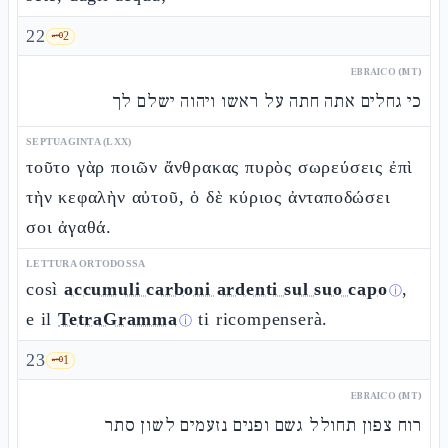
22
🗝️
2
EBRAICO (MT)
כי גחלים אתה חתה על ראשו ויהוה ישלם לך
SEPTUAGINTA (LXX)
τοῦτο γὰρ ποιῶν ἄνθρακας πυρὸς σωρεύσεις ἐπὶ
τὴν κεφαλὴν αὐτοῦ, ὁ δὲ κύριος ἀνταποδώσει
σοι ἀγαθά.
LETTURA ORTODOSSA
così
accumuli carboni ardenti sul suo capo
,
ⓘ
e il
TetraGramma
ti ricompenserà.
ⓘ
23
🗝️
1
EBRAICO (MT)
רוח צפון תחולל גשם ופנים נזעמים לשון סתר