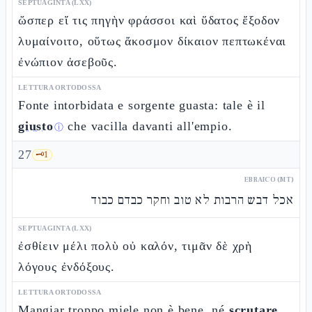
SEPTUAGINTA (LXX)
ὥσπερ εἴ τις πηγὴν φράσσοι καὶ ὕδατος ἔξοδον
λυμαίνοιτο, οὕτως ἄκοσμον δίκαιον πεπτωκέναι
ἐνώπιον ἀσεβοῦς.
LETTURA ORTODOSSA
Fonte intorbidata e sorgente guasta: tale è il
giusto
che vacilla davanti all'empio.
ⓘ
27
🗝️
1
EBRAICO (MT)
אכל דבש הרבות לא טוב וחקר כבדם כבוד
SEPTUAGINTA (LXX)
ἐσθίειν μέλι πολὺ οὐ καλόν, τιμᾶν δὲ χρὴ
λόγους ἐνδόξους.
LETTURA ORTODOSSA
Mangiar troppo miele non è bene, né
scrutare