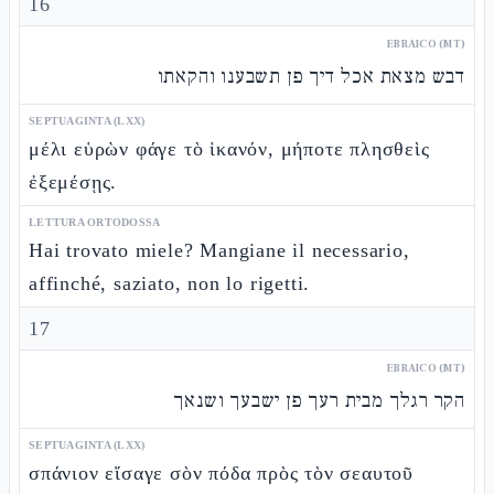
16
EBRAICO (MT)
דבש מצאת אכל דיך פן תשבענו והקאתו
SEPTUAGINTA (LXX)
μέλι εὑρὼν φάγε τὸ ἱκανόν, μήποτε πλησθεὶς
ἐξεμέσῃς.
LETTURA ORTODOSSA
Hai trovato miele? Mangiane il necessario,
affinché, saziato, non lo rigetti.
17
EBRAICO (MT)
הקר רגלך מבית רעך פן ישבעך ושנאך
SEPTUAGINTA (LXX)
σπάνιον εἴσαγε σὸν πόδα πρὸς τὸν σεαυτοῦ