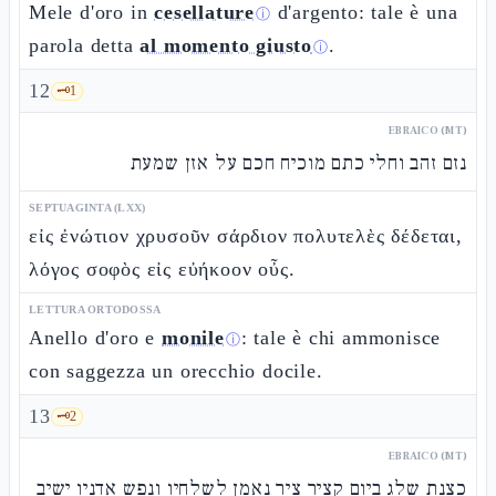
Mele d'oro in
cesellature
d'argento: tale è una
ⓘ
parola detta
al momento giusto
.
ⓘ
12
🗝️
1
EBRAICO (MT)
נזם זהב וחלי כתם מוכיח חכם על אזן שמעת
SEPTUAGINTA (LXX)
εἰς ἐνώτιον χρυσοῦν σάρδιον πολυτελὲς δέδεται,
λόγος σοφὸς εἰς εὐήκοον οὖς.
LETTURA ORTODOSSA
Anello d'oro e
monile
: tale è chi ammonisce
ⓘ
con saggezza un orecchio docile.
13
🗝️
2
EBRAICO (MT)
כצנת שלג ביום קציר ציר נאמן לשלחיו ונפש אדניו ישיב