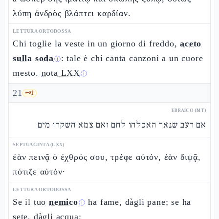
λύπη ἀνδρὸς βλάπτει καρδίαν.
LETTURA ORTODOSSA
Chi toglie la veste in un giorno di freddo,
aceto
sulla soda
: tale è chi canta canzoni a un cuore
ⓘ
mesto.
nota LXX
ⓘ
21
🗝️
1
EBRAICO (MT)
אם רעב שנאך האכלהו לחם ואם צמא השקהו מים
SEPTUAGINTA (LXX)
ἐὰν πεινᾷ ὁ ἐχθρός σου, τρέφε αὐτόν, ἐὰν διψᾷ,
πότιζε αὐτόν·
LETTURA ORTODOSSA
Se il tuo
nemico
ha fame, dàgli pane; se ha
ⓘ
sete, dàgli acqua;