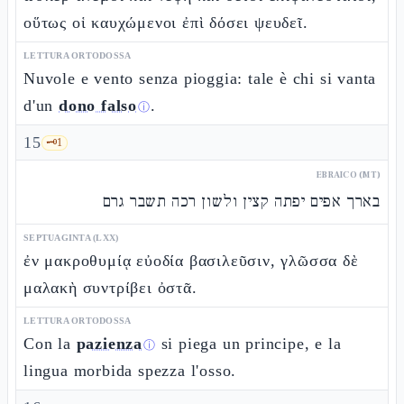
οὕτως οἱ καυχώμενοι ἐπὶ δόσει ψευδεῖ.
LETTURA ORTODOSSA
Nuvole e vento senza pioggia: tale è chi si vanta
d'un
dono falso
.
ⓘ
15
🗝️
1
EBRAICO (MT)
בארך אפים יפתה קצין ולשון רכה תשבר גרם
SEPTUAGINTA (LXX)
ἐν μακροθυμίᾳ εὐοδία βασιλεῦσιν, γλῶσσα δὲ
μαλακὴ συντρίβει ὀστᾶ.
LETTURA ORTODOSSA
Con la
pazienza
si piega un principe, e la
ⓘ
lingua morbida spezza l'osso.