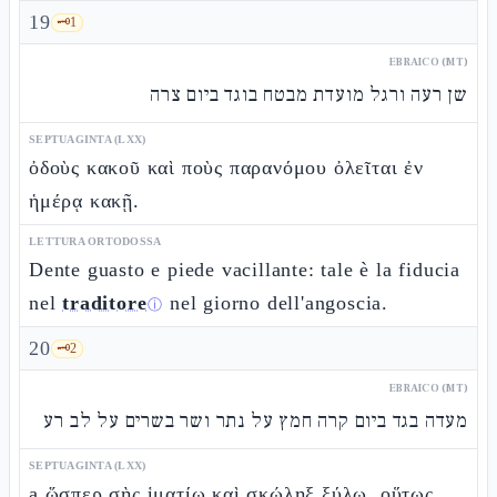
19
🗝️
1
EBRAICO (MT)
שן רעה ורגל מועדת מבטח בוגד ביום צרה
SEPTUAGINTA (LXX)
ὀδοὺς κακοῦ καὶ ποὺς παρανόμου ὀλεῖται ἐν
ἡμέρᾳ κακῇ.
LETTURA ORTODOSSA
Dente guasto e piede vacillante: tale è la fiducia
nel
traditore
nel giorno dell'angoscia.
ⓘ
20
🗝️
2
EBRAICO (MT)
מעדה בגד ביום קרה חמץ על נתר ושר בשרים על לב רע
SEPTUAGINTA (LXX)
a ὥσπερ σὴς ἱματίῳ καὶ σκώληξ ξύλῳ, οὕτως