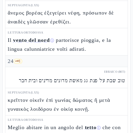
SEPTUAGINTA (LXX)
ἄνεμος βορέας ἐξεγείρει νέφη, πρόσωπον δὲ
ἀναιδὲς γλῶσσαν ἐρεθίζει.
LETTURA ORTODOSSA
Il
vento del nord
partorisce pioggia, e la
ⓘ
lingua calunniatrice volti adirati.
24
🗝️
1
EBRAICO (MT)
טוב שבת על פנת גג מאשת מדונים מדינים ובית חבר
SEPTUAGINTA (LXX)
κρεῖττον οἰκεῖν ἐπὶ γωνίας δώματος ἢ μετὰ
γυναικὸς λοιδόρου ἐν οἰκίᾳ κοινῇ.
LETTURA ORTODOSSA
Meglio abitare in un angolo del
tetto
che con
ⓘ