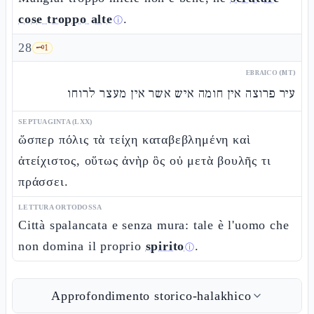
cose troppo alte
.
ⓘ
28
🗝️
1
EBRAICO (MT)
עיר פרוצה אין חומה איש אשר אין מעצר לרוחו
SEPTUAGINTA (LXX)
ὥσπερ πόλις τὰ τείχη καταβεβλημένη καὶ
ἀτείχιστος, οὕτως ἀνὴρ ὃς οὐ μετὰ βουλῆς τι
πράσσει.
LETTURA ORTODOSSA
Città spalancata e senza mura: tale è l'uomo che
non domina il proprio
spirito
.
ⓘ
Approfondimento storico-halakhico