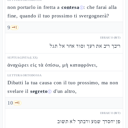
non portarlo in fretta a
contesa
: che farai alla
ⓘ
fine, quando il tuo prossimo ti svergognerà?
9
🗝️
1
EBRAICO (MT)
ריבך ריב את רעך וסוד אחר אל תגל
SEPTUAGINTA (LXX)
ἀναχώρει εἰς τὰ ὀπίσω, μὴ καταφρόνει,
LETTURA ORTODOSSA
Dibatti la tua causa con il tuo prossimo, ma non
svelare il
segreto
d'un altro,
ⓘ
10
🗝️
1
EBRAICO (MT)
פן יחסדך שמע ודבתך לא תשוב