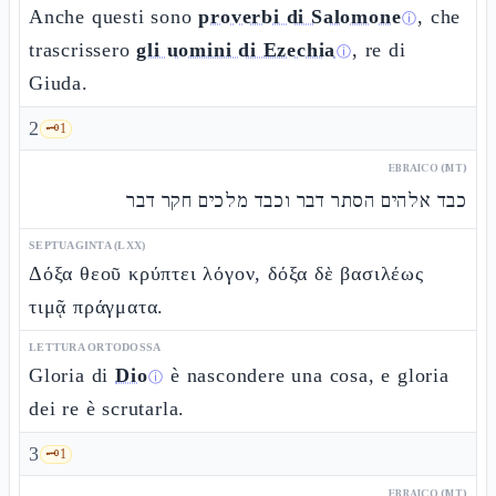
Anche questi sono
proverbi di Salomone
, che
ⓘ
trascrissero
gli uomini di Ezechia
, re di
ⓘ
Giuda.
2
🗝️
1
EBRAICO (MT)
כבד אלהים הסתר דבר וכבד מלכים חקר דבר
SEPTUAGINTA (LXX)
Δόξα θεοῦ κρύπτει λόγον, δόξα δὲ βασιλέως
τιμᾷ πράγματα.
LETTURA ORTODOSSA
Gloria di
Dio
è nascondere una cosa, e gloria
ⓘ
dei re è scrutarla.
3
🗝️
1
EBRAICO (MT)