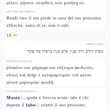
φίλον, μήποτε πλησθείς σου μισήσῃ σε.
LETTURA ORTODOSSA
Rendi raro il tuo piede in casa del tuo prossimo,
affinché, sazio di te, non ti odii.
18
🗝️
2
EBRAICO (MT)
מפיץ וחרב וחץ שנון איש ענה ברעהו עד שקר
SEPTUAGINTA (LXX)
ῥόπαλον καὶ μάχαιρα καὶ τόξευμα ἀκιδωτόν,
οὕτως καὶ ἀνὴρ ὁ καταμαρτυρῶν τοῦ φίλου
αὐτοῦ μαρτυρίαν ψευδῆ.
LETTURA ORTODOSSA
Mazza
, spada e freccia acuta: tale è chi
ⓘ
depone il
falso
contro il suo prossimo.
ⓘ