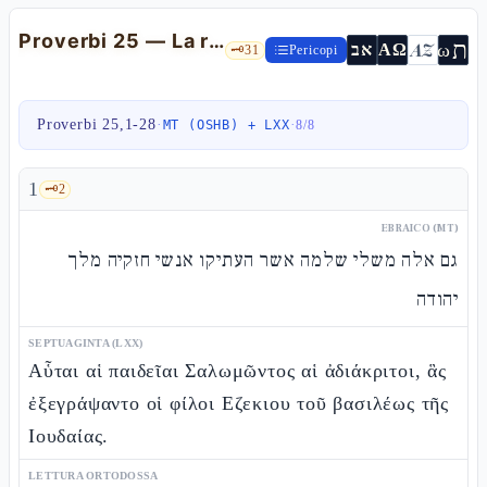
Proverbi 25 — La raccolta di Ezechia, il miele e il nemico affamato
ת
AZ
ω
אב
ΑΩ
🗝️
31
Pericopi
Proverbi 25,1-28
·
·
MT (OSHB) + LXX
8
/
8
1
🗝️
2
EBRAICO (MT)
גם אלה משלי שלמה אשר העתיקו אנשי חזקיה מלך
יהודה
SEPTUAGINTA (LXX)
Αὗται αἱ παιδεῖαι Σαλωμῶντος αἱ ἀδιάκριτοι, ἃς
ἐξεγράψαντο οἱ φίλοι Εζεκιου τοῦ βασιλέως τῆς
Ιουδαίας.
LETTURA ORTODOSSA