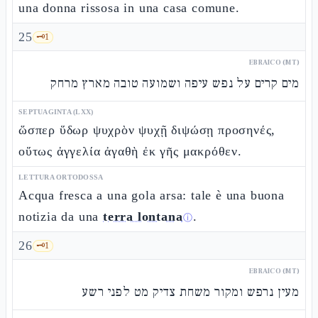
una donna rissosa in una casa comune.
25
🗝️
1
EBRAICO (MT)
מים קרים על נפש עיפה ושמועה טובה מארץ מרחק
SEPTUAGINTA (LXX)
ὥσπερ ὕδωρ ψυχρὸν ψυχῇ διψώσῃ προσηνές,
οὕτως ἀγγελία ἀγαθὴ ἐκ γῆς μακρόθεν.
LETTURA ORTODOSSA
Acqua fresca a una gola arsa: tale è una buona
notizia da una
terra lontana
.
ⓘ
26
🗝️
1
EBRAICO (MT)
מעין נרפש ומקור משחת צדיק מט לפני רשע