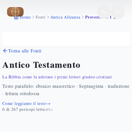
Vai al contenuto principale
Proverbi 25 1 28
Home
Fonti
Antica Alleanza
Torna alle Fonti
Antico Testamento
La Bibbia come la udirono i primi lettori giudeo-cristiani
Testo parallelo: ebraico masoretico · Septuaginta · traduzione
· lettura ortodossa
Come leggiamo il testo
→
0
di
267
pericopi lette
(
0
%)