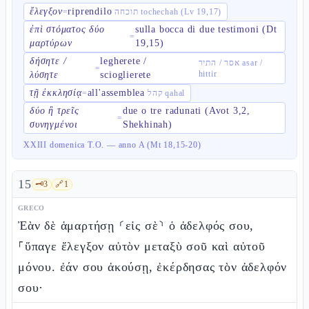
ἔλεγξον
riprendilo
=
תוכחה tochechah (Lv 19,17)
ἐπὶ στόματος δύο
sulla bocca di due testimoni (Dt
=
μαρτύρων
19,15)
δήσητε /
legherete /
אסר / התיר asar /
=
hittir
λύσητε
scioglierete
τῇ ἐκκλησίᾳ
all'assemblea
=
קהל qahal
δύο ἢ τρεῖς
due o tre radunati (Avot 3,2,
=
συνηγμένοι
Shekhinah)
XXIII domenica T.O. — anno A (Mt 18,15-20)
15
🗝️
3
🔗
1
GRECO
Ἐὰν δὲ ἁμαρτήσῃ ⸂εἰς σὲ⸃ ὁ ἀδελφός σου,
⸀ὕπαγε ἔλεγξον αὐτὸν μεταξὺ σοῦ καὶ αὐτοῦ
μόνου. ἐάν σου ἀκούσῃ, ἐκέρδησας τὸν ἀδελφόν
σου·