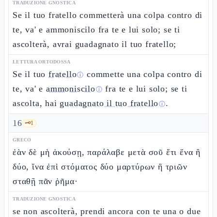
TRADUZIONE GNOSTICA
Se il tuo fratello commetterà una colpa contro di
te, va' e ammoniscilo fra te e lui solo; se ti
ascolterà, avrai guadagnato il tuo fratello;
LETTURA ORTODOSSA
Se il tuo
fratello
commette una colpa contro di
ⓘ
te, va' e
ammoniscilo
fra te e lui solo; se ti
ⓘ
ascolta, hai
guadagnato il tuo fratello
.
ⓘ
16
🗝️
1
GRECO
ἐὰν δὲ μὴ ἀκούσῃ, παράλαβε μετὰ σοῦ ἔτι ἕνα ἢ
δύο, ἵνα ἐπὶ στόματος δύο μαρτύρων ἢ τριῶν
σταθῇ πᾶν ῥῆμα·
TRADUZIONE GNOSTICA
se non ascolterà, prendi ancora con te una o due