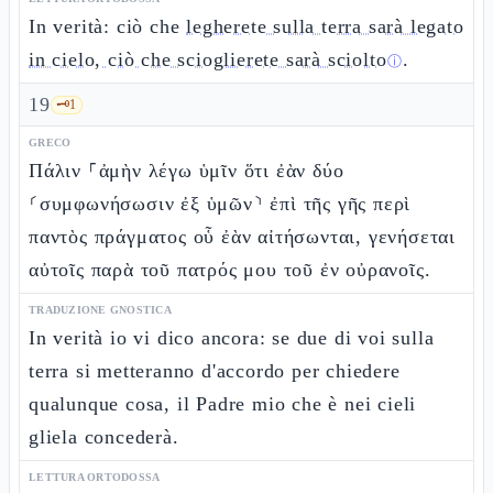
In verità: ciò che
legherete sulla terra sarà legato
in cielo, ciò che scioglierete sarà sciolto
.
ⓘ
19
🗝️
1
GRECO
Πάλιν ⸀ἀμὴν λέγω ὑμῖν ὅτι ἐὰν δύο
⸂συμφωνήσωσιν ἐξ ὑμῶν⸃ ἐπὶ τῆς γῆς περὶ
παντὸς πράγματος οὗ ἐὰν αἰτήσωνται, γενήσεται
αὐτοῖς παρὰ τοῦ πατρός μου τοῦ ἐν οὐρανοῖς.
TRADUZIONE GNOSTICA
In verità io vi dico ancora: se due di voi sulla
terra si metteranno d'accordo per chiedere
qualunque cosa, il Padre mio che è nei cieli
gliela concederà.
LETTURA ORTODOSSA