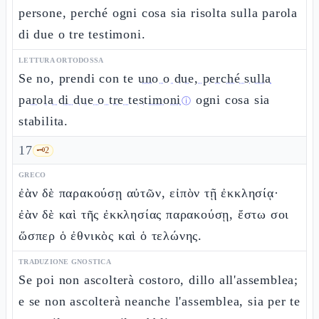
persone, perché ogni cosa sia risolta sulla parola
di due o tre testimoni.
LETTURA ORTODOSSA
Se no, prendi con te
uno o due, perché sulla
parola di due o tre testimoni
ogni cosa sia
ⓘ
stabilita.
17
🗝️
2
GRECO
ἐὰν δὲ παρακούσῃ αὐτῶν, εἰπὸν τῇ ἐκκλησίᾳ·
ἐὰν δὲ καὶ τῆς ἐκκλησίας παρακούσῃ, ἔστω σοι
ὥσπερ ὁ ἐθνικὸς καὶ ὁ τελώνης.
TRADUZIONE GNOSTICA
Se poi non ascolterà costoro, dillo all'assemblea;
e se non ascolterà neanche l'assemblea, sia per te