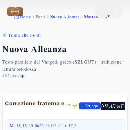
Vai al contenuto principale
Matteo 18 15 20
Home
Fonti
Nuova Alleanza
Torna alle Fonti
Nuova Alleanza
Testo parallelo dei Vangeli: greco (SBLGNT) · traduzione ·
lettura ortodossa
567
pericopi
Correzione fraterna e preghiera comunitaria
ת
AZ
ω
ΑΩ
🗝️
9
Pericopi
Mt 18,15-20
·
·
·
//
Lc 17,3
NA28
92
/
135