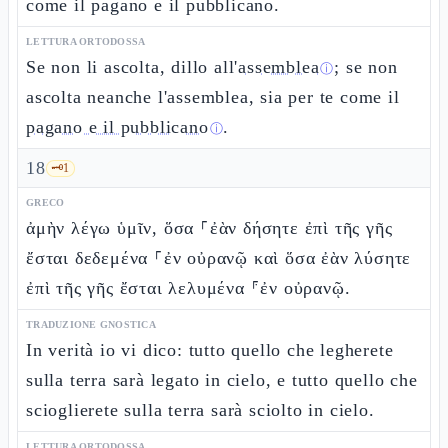
come il pagano e il pubblicano.
LETTURA ORTODOSSA
Se non li ascolta, dillo all'
assemblea
; se non
ⓘ
ascolta neanche l'assemblea, sia per te come il
pagano e il pubblicano
.
ⓘ
18
🗝️
1
GRECO
ἀμὴν λέγω ὑμῖν, ὅσα ⸀ἐὰν δήσητε ἐπὶ τῆς γῆς
ἔσται δεδεμένα ⸀ἐν οὐρανῷ καὶ ὅσα ἐὰν λύσητε
ἐπὶ τῆς γῆς ἔσται λελυμένα ⸁ἐν οὐρανῷ.
TRADUZIONE GNOSTICA
In verità io vi dico: tutto quello che legherete
sulla terra sarà legato in cielo, e tutto quello che
scioglierete sulla terra sarà sciolto in cielo.
LETTURA ORTODOSSA