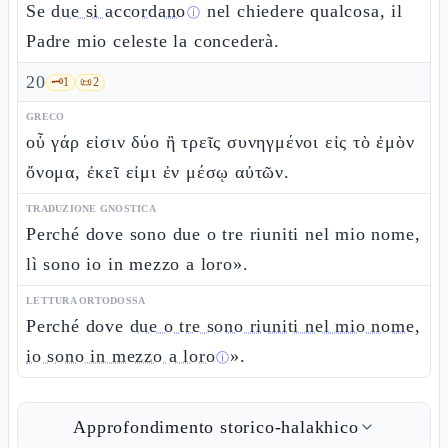
Se
due si accordano
nel chiedere qualcosa, il
ⓘ
Padre mio celeste la concederà.
20
🗝️
1
📜
2
GRECO
οὗ γάρ εἰσιν δύο ἢ τρεῖς συνηγμένοι εἰς τὸ ἐμὸν
ὄνομα, ἐκεῖ εἰμι ἐν μέσῳ αὐτῶν.
TRADUZIONE GNOSTICA
Perché dove sono due o tre riuniti nel mio nome,
lì sono io in mezzo a loro».
LETTURA ORTODOSSA
Perché dove
due o tre sono riuniti nel mio nome,
io sono in mezzo a loro
».
ⓘ
Approfondimento storico-halakhico