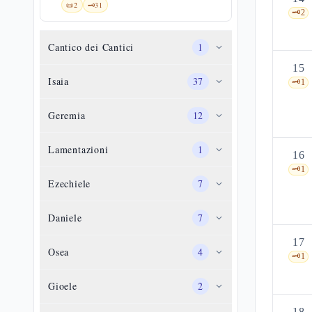
📜
2
🗝️
31
🗝️
2
Cantico dei Cantici
1
15
Isaia
37
🗝️
1
Geremia
12
Lamentazioni
1
16
🗝️
1
Ezechiele
7
Daniele
7
17
Osea
4
🗝️
1
Gioele
2
18