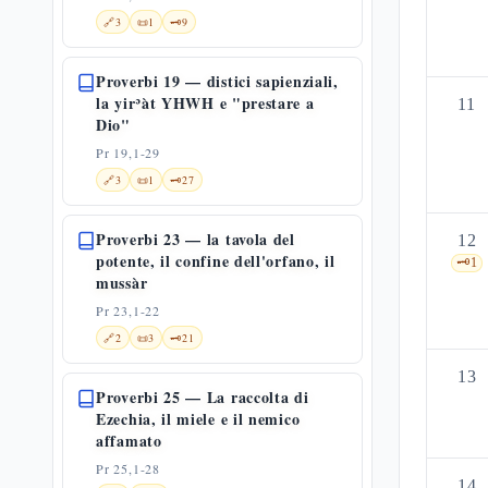
🔗
3
📜
1
🗝️
9
Proverbi 19 — distici sapienziali,
la yirʾàt YHWH e "prestare a
11
Dio"
Pr 19,1-29
🔗
3
📜
1
🗝️
27
Proverbi 23 — la tavola del
12
potente, il confine dell'orfano, il
🗝️
1
mussàr
Pr 23,1-22
🔗
2
📜
3
🗝️
21
13
Proverbi 25 — La raccolta di
Ezechia, il miele e il nemico
affamato
Pr 25,1-28
14