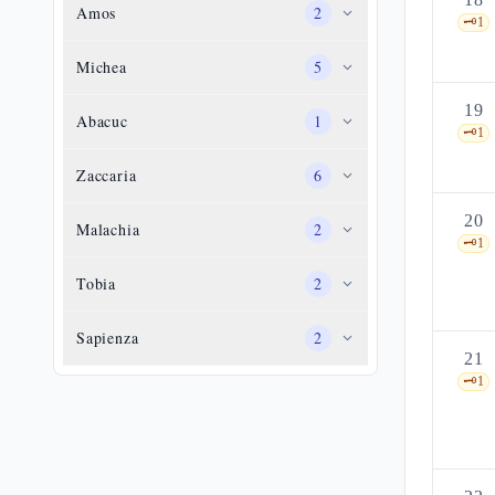
Amos
2
🗝️
1
Michea
5
19
Abacuc
1
🗝️
1
Zaccaria
6
20
Malachia
2
🗝️
1
Tobia
2
Sapienza
2
21
🗝️
1