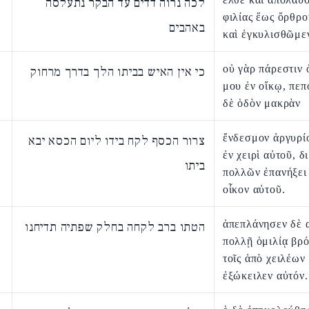
לכה נרוה דדים עד הבקר נתעלסה
φιλίας ἕως ὄρθρο
באהבים
καὶ ἐγκυλισθῶμεν
οὐ γὰρ πάρεστιν 
כי אין האיש בביתו הלך בדרך מרחוק
μου ἐν οἴκῳ, πεπ
δὲ ὁδὸν μακρὰν
ἔνδεσμον ἀργυρί
צרור הכסף לקח בידו ליום הכסא יבא
ἐν χειρὶ αὐτοῦ, δ
ביתו
πολλῶν ἐπανήξει 
οἶκον αὐτοῦ.
ἀπεπλάνησεν δὲ 
הטתו ברב לקחה בחלק שפתיה תדיחנו
πολλῇ ὁμιλίᾳ βρό
τοῖς ἀπὸ χειλέων
ἐξώκειλεν αὐτόν.