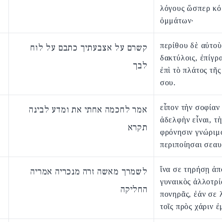
λόγους ὥσπερ κό
ὀμμάτων·
περίθου δὲ αὐτοὺ
קשרם על אצבעתיך כתבם על לוח
δακτύλοις, ἐπίγρ
לבך
ἐπὶ τὸ πλάτος τῆς
σου.
εἶπον τὴν σοφίαν
אמר לחכמה אחתי את ומדע לבינה
ἀδελφὴν εἶναι, τὴ
תקרא
φρόνησιν γνώριμ
περιποίησαι σεαυ
ἵνα σε τηρήσῃ ἀπ
לשמרך מאשה זרה מנכריה אמריה
γυναικὸς ἀλλοτρί
החליקה
πονηρᾶς, ἐάν σε 
τοῖς πρὸς χάριν ἐ