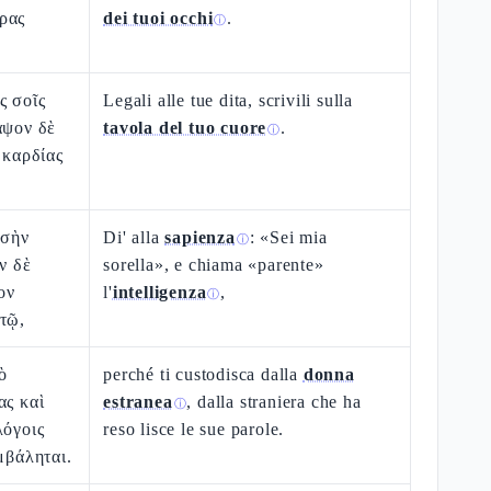
ρας
dei tuoi occhi
.
ⓘ
ς σοῖς
Legali alle tue dita, scrivili sulla
αψον δὲ
tavola del tuo cuore
.
ⓘ
 καρδίας
 σὴν
Di' alla
sapienza
: «Sei mia
ⓘ
ν δὲ
sorella», e chiama «parente»
ον
l'
intelligenza
,
ⓘ
τῷ,
ὸ
perché ti custodisca dalla
donna
ας καὶ
estranea
, dalla straniera che ha
ⓘ
λόγοις
reso lisce le sue parole.
μβάληται.