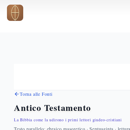
Vai al contenuto principale
Torna alle Fonti
Antico Testamento
La Bibbia come la udirono i primi lettori giudeo-cristiani
Testo parallelo: ebraico masoretico · Septuaginta · lettur