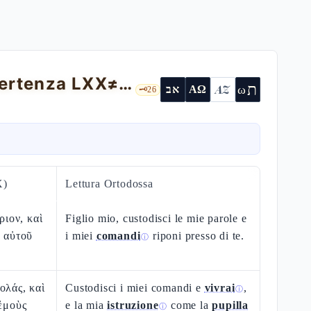
Proverbi 7 — la ishshàh zaràh (con avvertenza LXX≠TM)
ת
AZ
ω
אב
ΑΩ
🗝️
26
X)
Lettura Ortodossa
ριον, καὶ
Figlio mio, custodisci le mie parole e
ὲ αὐτοῦ
i miei
comandi
riponi presso di te.
ⓘ
ολάς, καὶ
Custodisci i miei comandi e
vivrai
,
ⓘ
 ἐμοὺς
e la mia
istruzione
come la
pupilla
ⓘ