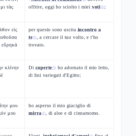
μι τὰς
offrire, oggi ho sciolto i miei
voti
;
ⓘ
λθον εἰς
per questo sono uscita
incontro a
 ποθοῦσα
te
, a cercare il tuo volto, e t'ho
ⓘ
 εὕρηκά
trovato.
ὴν κλίνην
Di
coperte
ho adornato il mio letto,
ⓘ
δὲ
di lini variegati d'Egitto;
ίτην μου
ho asperso il mio giaciglio di
κόν μου
mirra
, di aloe e di cinnamomo.
ⓘ
σωμεν
Vieni,
inebriamoci d'amori
fino al