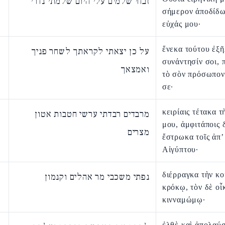
זבחי שלמים עלי היום שלמתי נדרי
σήμερον ἀποδίδω
εὐχάς μου·
ἕνεκα τούτου ἐξῆ
על כן יצאתי לקראתך לשחר פניך
συνάντησίν σοι,
ואמצאך
τὸ σὸν πρόσωπον
σε·
κειρίαις τέτακα τ
מרבדים רבדתי ערשי חטבות אטון
μου, ἀμφιτάποις 
מצרים
ἔστρωκα τοῖς ἀπ’
Αἰγύπτου·
διέρραγκα τὴν κο
נפתי משכבי מר אהלים וקנמון
κρόκῳ, τὸν δὲ οἶ
κινναμώμῳ·
ἐλθὲ καὶ ἀπολαύ