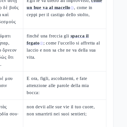
σεν αὐτῇ
Egli le va dietro all'improvviso,
come
ρ δὲ βοῦς
un bue va al macello
, come in
ⓘ
ι καὶ
ceppi per il castigo dello stolto,
δεσμοὺς
ύματι
finché una freccia gli
spacca il
ἧπαρ,
fegato
; come l'uccello si affretta al
ⓘ
ρ ὄρνεον
laccio e non sa che ne va della sua
δὼς ὅτι
vita.
.
ουέ μου
E ora, figli, ascoltatemi, e fate
ασιν
attenzione alle parole della mia
bocca:
 τὰς
non devii alle sue vie il tuo cuore,
ρδία σου·
non smarrirti nei suoi sentieri;