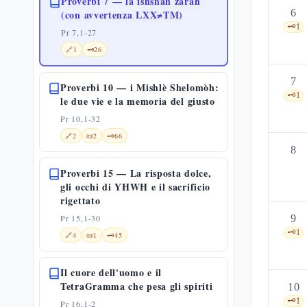
Proverbi 7 — la ishshàh zaràh
6
(con avvertenza LXX≠TM)
🗝️
1
Pr 7,1-27
🔗
1
🗝️
26
7
Proverbi 10 — i Mishlè Shelomòh:
🗝️
1
le due vie e la memoria del giusto
Pr 10,1-32
🔗
2
📜
2
🗝️
66
8
Proverbi 15 — La risposta dolce,
gli occhi di YHWH e il sacrificio
rigettato
Pr 15,1-30
9
🗝️
1
🔗
4
📜
1
🗝️
45
Il cuore dell'uomo e il
TetraGramma che pesa gli spiriti
10
🗝️
1
Pr 16,1-2