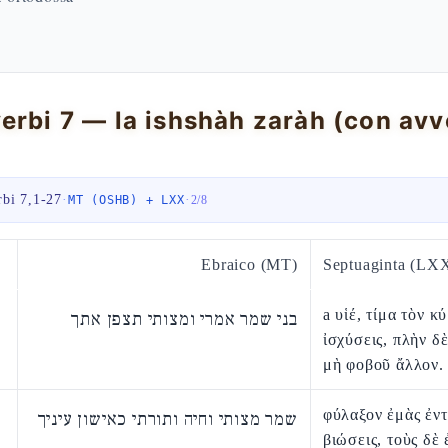
rbi 7,1-27
·
·
MT (OSHB) + LXX
2
/
8
Ebraico (MT)
Septuaginta (LX
a υἱέ, τίμα τὸν κύ
בני שמר אמרי ומצותי תצפן אתך
ἰσχύσεις, πλὴν δ
μὴ φοβοῦ ἄλλον.
φύλαξον ἐμὰς ἐντ
שמר מצותי וחיה ותורתי כאישון עיניך
βιώσεις, τοὺς δὲ