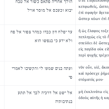
ὁ δὲ ἐπηκολούθη
הולך אחריה פתאם כשור אל טבח
κεπφωθείς, ὥσπε
יבוא וכעכס אל מוסר אויל
ἐπὶ σφαγὴν ἄγετα
ὥσπερ κύων ἐπὶ 
ἢ ὡς ἔλαφος τοξε
עד יפלח חץ כבדו כמהר צפור אל פח
πεπληγὼς εἰς τὸ 
ולא ידע כי בנפשו הוא
σπεύδει δὲ ὥσπε
εἰς παγίδα οὐκ εἰ
περὶ ψυχῆς τρέχει
νῦν οὖν, υἱέ, ἄκ
ועתה בנים שמעו לי והקשיבו לאמרי
καὶ πρόσεχε ῥήμ
פי
στόματός μου·
μὴ ἐκκλινάτω εἰς
אל ישט אל דרכיה לבך אל תתע
ὁδοὺς αὐτῆς ἡ κα
בנתיבותיה