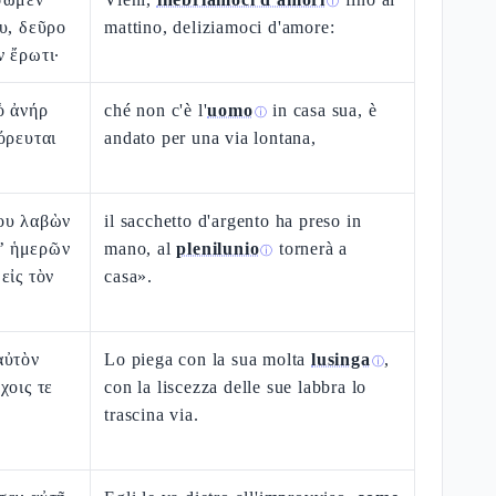
ⓘ
υ, δεῦρο
mattino, deliziamoci d'amore:
 ἔρωτι·
ὁ ἀνήρ
ché non c'è l'
uomo
in casa sua, è
ⓘ
όρευται
andato per una via lontana,
ου λαβὼν
il sacchetto d'argento ha preso in
ι’ ἡμερῶν
mano, al
plenilunio
tornerà a
ⓘ
εἰς τὸν
casa».
αὐτὸν
Lo piega con la sua molta
lusinga
,
ⓘ
χοις τε
con la liscezza delle sue labbra lo
trascina via.