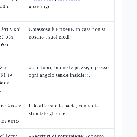
ασθαι
guardingo.
ἐστιν καὶ
Chiassosa è e ribelle, in casa non si
δὲ οὐχ
posano i suoi piedi:
όδες
ἔξω
ora è fuori, ora nelle piazze, e presso
 δὲ ἐν
ogni angolo
tende insidie
.
ⓘ
ᾶσαν
.
 ἐφίλησεν
E lo afferra e lo bacia, con volto
sfrontato gli dice:
πεν αὐτῷ
οί ἐστιν,
«
Sacrifici di comunione
dovevo
ⓘ