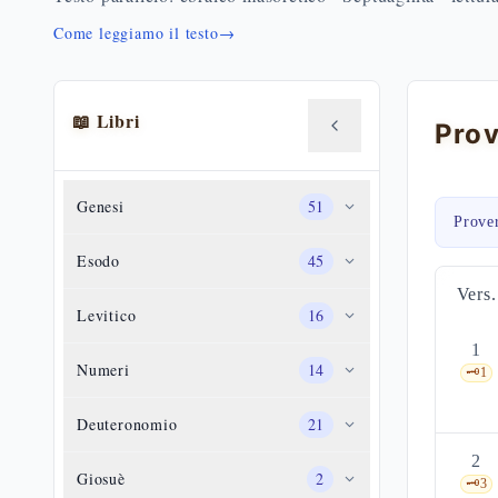
Come leggiamo il testo
→
📖 Libri
Genesi
51
Prove
Esodo
45
Vers.
Levitico
16
1
Numeri
14
🗝️
1
Deuteronomio
21
2
Giosuè
2
🗝️
3