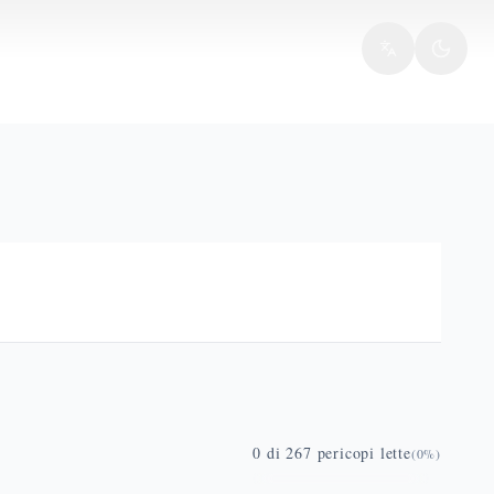
0
di
267
pericopi lette
(
0
%)