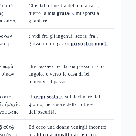
ἐκ τοῦ
Ché dalla finestra della mia casa,
ὰς
dietro la mia
grata
, mi sporsi a
ⓘ
ύπτουσα,
guardare,
φρόνων
e vidi fra gli ingenui, scorsi fra i
νδεῆ
giovani un ragazzo
privo di senno
,
ⓘ
ν παρὰ
che passava per la via presso il suo
ς οἴκων
angolo, e verso la casa di lei
muoveva il passo,
σκότει
al
crepuscolo
, sul declinare del
ⓘ
ἂν ἡσυχία
giorno, nel cuore della notte e
γνοφώδης,
dell'oscurità.
ᾷ αὐτῷ,
Ed ecco una donna venirgli incontro,
νικόν, ἣ
in
abito da prostituta
e cuore
ⓘ