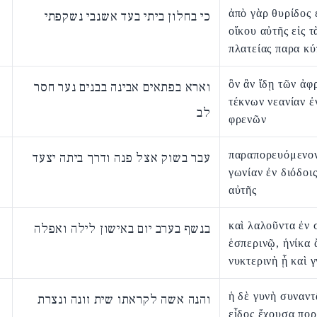
ἀπὸ γὰρ θυρίδος 
כי בחלון ביתי בעד אשנבי נשקפתי
οἴκου αὐτῆς εἰς τ
πλατείας παρα κ
ὃν ἂν ἴδῃ τῶν ἀ
וארא בפתאים אבינה בבנים נער חסר
τέκνων νεανίαν ἐ
לב
φρενῶν
παραπορευόμενο
עבר בשוק אצל פנה ודרך ביתה יצעד
γωνίαν ἐν διόδοι
αὐτῆς
καὶ λαλοῦντα ἐν 
בנשף בערב יום באישון לילה ואפלה
ἑσπερινῷ, ἡνίκα 
νυκτερινὴ ᾖ καὶ 
ἡ δὲ γυνὴ συναντ
והנה אשה לקראתו שית זונה ונצרת
εἶδος ἔχουσα πορ