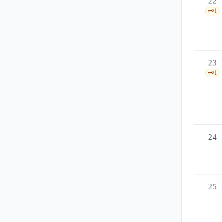
22
🗝️
1
23
🗝️
1
24
25