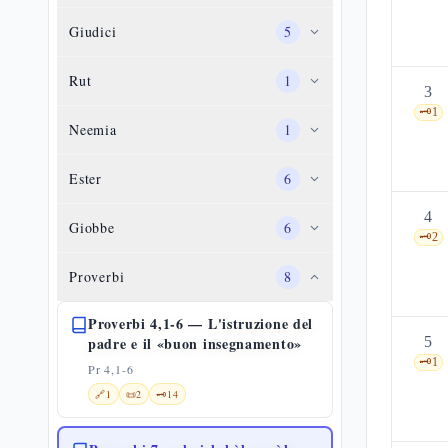
Giudici
5
Rut
1
3
🗝️
1
Neemia
1
Ester
6
4
Giobbe
6
🗝️
2
Proverbi
8
Proverbi 4,1-6 — L'istruzione del
padre e il «buon insegnamento»
5
🗝️
1
Pr 4,1-6
🔗
1
📜
2
🗝️
14