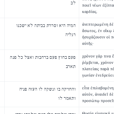
לב
ποιεῖ νέων ἐξίπτ
καρδίας.
ἀνεπτερωμένη δέ 
המיה היא וסררת בביתה לא ישכנו
ἄσωτος, ἐν οἴκῳ 
רגליה
ἡσυχάζουσιν οἱ π
αὐτῆς·
χρόνον γάρ τινα 
פעם בחוץ פעם ברחבות ואצל כל פנה
ῥέμβεται, χρόνον
תארב
πλατείαις παρὰ π
γωνίαν ἐνεδρεύει
εἶτα ἐπιλαβομένη
והחזיקה בו ונשקה לו העזה פניה
αὐτόν, ἀναιδεῖ δὲ
ותאמר לו
προσώπῳ προσεῖ
Θυσία εἰρηνική μ