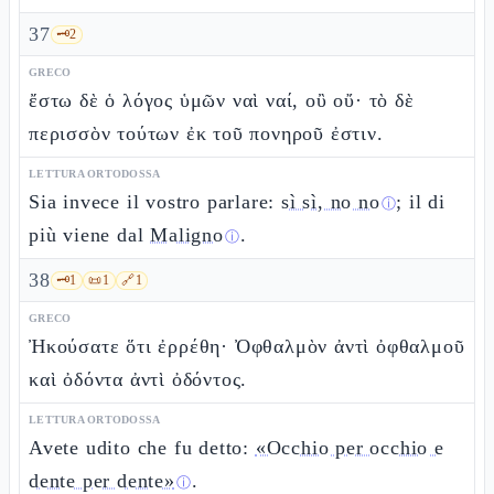
37
🗝️
2
GRECO
ἔστω δὲ ὁ λόγος ὑμῶν ναὶ ναί, οὒ οὔ· τὸ δὲ
περισσὸν τούτων ἐκ τοῦ πονηροῦ ἐστιν.
LETTURA ORTODOSSA
Sia invece il vostro parlare:
sì sì, no no
; il di
ⓘ
più viene dal
Maligno
.
ⓘ
38
🗝️
1
📜
1
🔗
1
GRECO
Ἠκούσατε ὅτι ἐρρέθη· Ὀφθαλμὸν ἀντὶ ὀφθαλμοῦ
καὶ ὀδόντα ἀντὶ ὀδόντος.
LETTURA ORTODOSSA
Avete udito che fu detto:
«Occhio per occhio e
dente per dente»
.
ⓘ