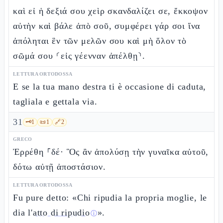
καὶ εἰ ἡ δεξιά σου χεὶρ σκανδαλίζει σε, ἔκκοψον
αὐτὴν καὶ βάλε ἀπὸ σοῦ, συμφέρει γάρ σοι ἵνα
ἀπόληται ἓν τῶν μελῶν σου καὶ μὴ ὅλον τὸ
σῶμά σου ⸂εἰς γέενναν ἀπέλθῃ⸃.
LETTURA ORTODOSSA
E se la tua mano destra ti è occasione di caduta,
tagliala e gettala via.
31
🗝️
1
📜
1
🔗
2
GRECO
Ἐρρέθη ⸀δέ· Ὃς ἂν ἀπολύσῃ τὴν γυναῖκα αὐτοῦ,
δότω αὐτῇ ἀποστάσιον.
LETTURA ORTODOSSA
Fu pure detto: «Chi ripudia la propria moglie, le
dia l'
atto di ripudio
».
ⓘ