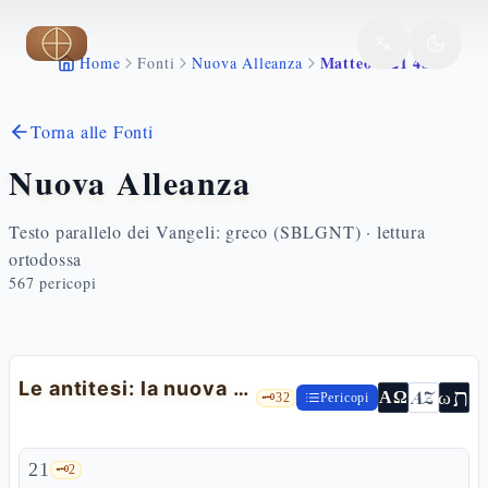
Vai al contenuto principale
Matteo 5 21 48
Home
Fonti
Nuova Alleanza
Torna alle Fonti
Nuova Alleanza
Testo parallelo dei Vangeli: greco (SBLGNT) · lettura
ortodossa
567
pericopi
Le antitesi: la nuova giustizia
ת
AZ
ω
ΑΩ
🗝️
32
Pericopi
21
🗝️
2