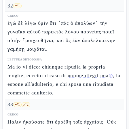
32
🗝️
1
GRECO
ἐγὼ δὲ λέγω ὑμῖν ὅτι ⸂πᾶς ὁ ἀπολύων⸃ τὴν
γυναῖκα αὐτοῦ παρεκτὸς λόγου πορνείας ποιεῖ
αὐτὴν ⸀μοιχευθῆναι, καὶ ὃς ἐὰν ἀπολελυμένην
γαμήσῃ μοιχᾶται.
LETTURA ORTODOSSA
Ma io vi dico: chiunque ripudia la propria
moglie, eccetto il caso di
unione illegittima
, la
ⓘ
espone all'adulterio, e chi sposa una ripudiata
commette adulterio.
33
🗝️
1
🔗
2
GRECO
Πάλιν ἠκούσατε ὅτι ἐρρέθη τοῖς ἀρχαίοις· Οὐκ