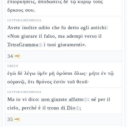
ἐπιορκήσεις, ἀποδώσεις δὲ τῷ κυρίῳ τοὺς
ὅρκους σου.
LETTURA ORTODOSSA
Avete inoltre udito che fu detto agli antichi:
«Non giurare il falso, ma adempi verso il
TetraGramma
i tuoi giuramenti».
ⓘ
34
🗝️
2
GRECO
ἐγὼ δὲ λέγω ὑμῖν μὴ ὀμόσαι ὅλως· μήτε ἐν τῷ
οὐρανῷ, ὅτι θρόνος ἐστὶν τοῦ θεοῦ·
LETTURA ORTODOSSA
Ma io vi dico:
non giurate affatto
: né per il
ⓘ
cielo, perché è il
trono di Dio
;
ⓘ
35
🗝️
1