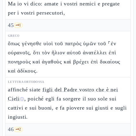
Ma io vi dico: amate i vostri nemici e pregate
per i vostri persecutori,
45
🗝️
1
GRECO
ὅπως γένησθε υἱοὶ τοῦ πατρὸς ὑμῶν τοῦ ⸀ἐν
οὐρανοῖς, ὅτι τὸν ἥλιον αὐτοῦ ἀνατέλλει ἐπὶ
πονηροὺς καὶ ἀγαθοὺς καὶ βρέχει ἐπὶ δικαίους
καὶ ἀδίκους.
LETTURA ORTODOSSA
affinché siate
figli del Padre vostro che è nei
Cieli
, poiché egli fa sorgere il suo sole sui
ⓘ
cattivi e sui buoni, e fa piovere sui giusti e sugli
ingiusti.
46
🗝️
2