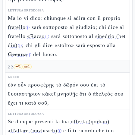
LETTURA ORTODOSSA
Ma io vi dico: chiunque si adira con il proprio
fratello
sarà sottoposto al giudizio; chi dice al
ⓘ
fratello
«Raca»
sarà sottoposto al
sinedrio (bet
ⓘ
din)
; chi gli dice «stolto» sarà esposto alla
ⓘ
Geenna
del fuoco.
ⓘ
23
🗝️
1
📜
1
GRECO
ἐὰν οὖν προσφέρῃς τὸ δῶρόν σου ἐπὶ τὸ
θυσιαστήριον κἀκεῖ μνησθῇς ὅτι ὁ ἀδελφός σου
ἔχει τι κατὰ σοῦ,
LETTURA ORTODOSSA
Se dunque presenti la tua
offerta (qorban)
all'altare (mizbeach)
e lì ti ricordi che tuo
ⓘ