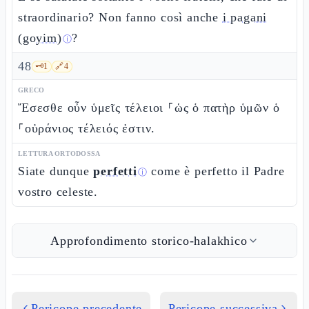
straordinario? Non fanno così anche
i pagani
(goyim)
?
ⓘ
48
🗝️
1
🔗
4
GRECO
Ἔσεσθε οὖν ὑμεῖς τέλειοι ⸀ὡς ὁ πατὴρ ὑμῶν ὁ
⸀οὐράνιος τέλειός ἐστιν.
LETTURA ORTODOSSA
Siate dunque
perfetti
come è perfetto il Padre
ⓘ
vostro celeste.
Approfondimento storico-halakhico
Pericope precedente
Pericope successiva