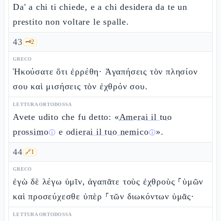
Da' a chi ti chiede, e a chi desidera da te un
prestito non voltare le spalle.
43
🗝️
2
GRECO
Ἠκούσατε ὅτι ἐρρέθη· Ἀγαπήσεις τὸν πλησίον
σου καὶ μισήσεις τὸν ἐχθρόν σου.
LETTURA ORTODOSSA
Avete udito che fu detto: «
Amerai il tuo
prossimo
e
odierai il tuo nemico
».
ⓘ
ⓘ
44
🔗
1
GRECO
ἐγὼ δὲ λέγω ὑμῖν, ἀγαπᾶτε τοὺς ἐχθροὺς ⸀ὑμῶν
καὶ προσεύχεσθε ὑπὲρ ⸀τῶν διωκόντων ὑμᾶς·
LETTURA ORTODOSSA