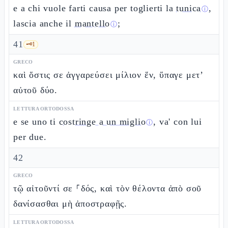
e a chi vuole farti causa per toglierti la
tunica
,
ⓘ
lascia anche il
mantello
;
ⓘ
41
🗝️
1
GRECO
καὶ ὅστις σε ἀγγαρεύσει μίλιον ἕν, ὕπαγε μετ’
αὐτοῦ δύο.
LETTURA ORTODOSSA
e se uno ti
costringe a un miglio
, va' con lui
ⓘ
per due.
42
GRECO
τῷ αἰτοῦντί σε ⸀δός, καὶ τὸν θέλοντα ἀπὸ σοῦ
δανίσασθαι μὴ ἀποστραφῇς.
LETTURA ORTODOSSA