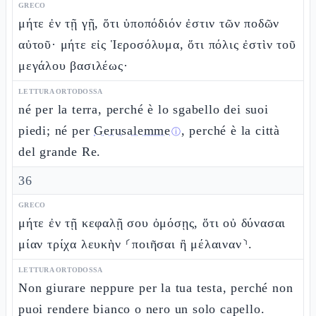
GRECO
μήτε ἐν τῇ γῇ, ὅτι ὑποπόδιόν ἐστιν τῶν ποδῶν
αὐτοῦ· μήτε εἰς Ἱεροσόλυμα, ὅτι πόλις ἐστὶν τοῦ
μεγάλου βασιλέως·
LETTURA ORTODOSSA
né per la terra, perché è lo sgabello dei suoi
piedi; né per
Gerusalemme
, perché è la città
ⓘ
del grande Re.
36
GRECO
μήτε ἐν τῇ κεφαλῇ σου ὀμόσῃς, ὅτι οὐ δύνασαι
μίαν τρίχα λευκὴν ⸂ποιῆσαι ἢ μέλαιναν⸃.
LETTURA ORTODOSSA
Non giurare neppure per la tua testa, perché non
puoi rendere bianco o nero un solo capello.