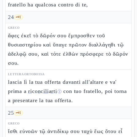
fratello ha qualcosa contro di te,
24
🗝️
1
GRECO
ἄφες ἐκεῖ τὸ δῶρόν σου ἔμπροσθεν τοῦ
θυσιαστηρίου καὶ ὕπαγε πρῶτον διαλλάγηθι τῷ
ἀδελφῷ σου, καὶ τότε ἐλθὼν πρόσφερε τὸ δῶρόν
σου.
LETTURA ORTODOSSA
lascia lì la tua offerta davanti all'altare e va'
prima a
riconciliarti
con tuo fratello, poi torna
ⓘ
a presentare la tua offerta.
25
🗝️
1
GRECO
ἴσθι εὐνοῶν τῷ ἀντιδίκῳ σου ταχὺ ἕως ὅτου εἶ