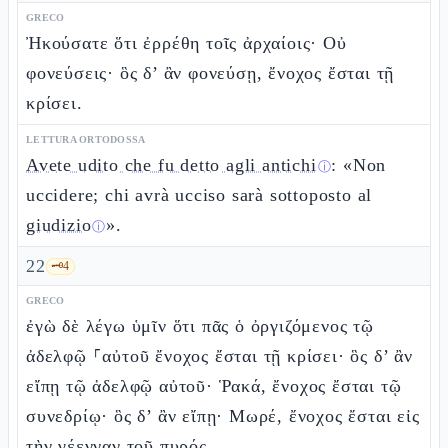
GRECO
Ἠκούσατε ὅτι ἐρρέθη τοῖς ἀρχαίοις· Οὐ
φονεύσεις· ὃς δ’ ἂν φονεύσῃ, ἔνοχος ἔσται τῇ
κρίσει.
LETTURA ORTODOSSA
Avete udito che fu detto agli antichi
: «Non
ⓘ
uccidere; chi avrà ucciso sarà sottoposto al
giudizio
».
ⓘ
22
🗝️
4
GRECO
ἐγὼ δὲ λέγω ὑμῖν ὅτι πᾶς ὁ ὀργιζόμενος τῷ
ἀδελφῷ ⸀αὐτοῦ ἔνοχος ἔσται τῇ κρίσει· ὃς δ’ ἂν
εἴπῃ τῷ ἀδελφῷ αὐτοῦ· Ῥακά, ἔνοχος ἔσται τῷ
συνεδρίῳ· ὃς δ’ ἂν εἴπῃ· Μωρέ, ἔνοχος ἔσται εἰς
τὴν γέενναν τοῦ πυρός.