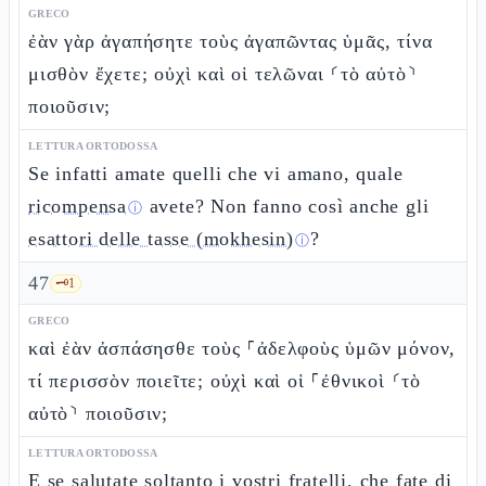
GRECO
ἐὰν γὰρ ἀγαπήσητε τοὺς ἀγαπῶντας ὑμᾶς, τίνα
μισθὸν ἔχετε; οὐχὶ καὶ οἱ τελῶναι ⸂τὸ αὐτὸ⸃
ποιοῦσιν;
LETTURA ORTODOSSA
Se infatti amate quelli che vi amano, quale
ricompensa
avete? Non fanno così anche gli
ⓘ
esattori delle tasse (mokhesin)
?
ⓘ
47
🗝️
1
GRECO
καὶ ἐὰν ἀσπάσησθε τοὺς ⸀ἀδελφοὺς ὑμῶν μόνον,
τί περισσὸν ποιεῖτε; οὐχὶ καὶ οἱ ⸀ἐθνικοὶ ⸂τὸ
αὐτὸ⸃ ποιοῦσιν;
LETTURA ORTODOSSA
E se salutate soltanto i vostri fratelli, che fate di