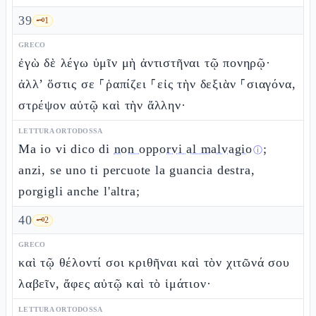
39
🗝️
1
GRECO
ἐγὼ δὲ λέγω ὑμῖν μὴ ἀντιστῆναι τῷ πονηρῷ·
ἀλλ’ ὅστις σε ⸀ῥαπίζει ⸀εἰς τὴν δεξιὰν ⸀σιαγόνα,
στρέψον αὐτῷ καὶ τὴν ἄλλην·
LETTURA ORTODOSSA
Ma io vi dico di
non opporvi al malvagio
;
ⓘ
anzi, se uno ti percuote la guancia destra,
porgigli anche l'altra;
40
🗝️
2
GRECO
καὶ τῷ θέλοντί σοι κριθῆναι καὶ τὸν χιτῶνά σου
λαβεῖν, ἄφες αὐτῷ καὶ τὸ ἱμάτιον·
LETTURA ORTODOSSA