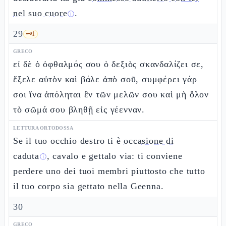
nel suo cuore
.
ⓘ
29
🗝️
1
GRECO
εἰ δὲ ὁ ὀφθαλμός σου ὁ δεξιὸς σκανδαλίζει σε,
ἔξελε αὐτὸν καὶ βάλε ἀπὸ σοῦ, συμφέρει γάρ
σοι ἵνα ἀπόληται ἓν τῶν μελῶν σου καὶ μὴ ὅλον
τὸ σῶμά σου βληθῇ εἰς γέενναν.
LETTURA ORTODOSSA
Se il tuo occhio destro ti è
occasione di
caduta
, cavalo e gettalo via: ti conviene
ⓘ
perdere uno dei tuoi membri piuttosto che tutto
il tuo corpo sia gettato nella Geenna.
30
GRECO