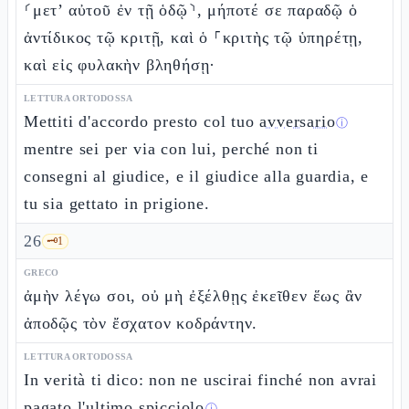
⸂μετ’ αὐτοῦ ἐν τῇ ὁδῷ⸃, μήποτέ σε παραδῷ ὁ
ἀντίδικος τῷ κριτῇ, καὶ ὁ ⸀κριτὴς τῷ ὑπηρέτῃ,
καὶ εἰς φυλακὴν βληθήσῃ·
LETTURA ORTODOSSA
Mettiti d'accordo presto col tuo
avversario
ⓘ
mentre sei per via con lui, perché non ti
consegni al giudice, e il giudice alla guardia, e
tu sia gettato in prigione.
26
🗝️
1
GRECO
ἀμὴν λέγω σοι, οὐ μὴ ἐξέλθῃς ἐκεῖθεν ἕως ἂν
ἀποδῷς τὸν ἔσχατον κοδράντην.
LETTURA ORTODOSSA
In verità ti dico: non ne uscirai finché non avrai
pagato l'
ultimo spicciolo
.