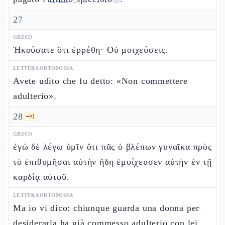
ⓘ
27
GRECO
Ἠκούσατε ὅτι ἐρρέθη· Οὐ μοιχεύσεις.
LETTURA ORTODOSSA
Avete udito che fu detto: «Non commettere
adulterio».
28
🗝️
1
GRECO
ἐγὼ δὲ λέγω ὑμῖν ὅτι πᾶς ὁ βλέπων γυναῖκα πρὸς
τὸ ἐπιθυμῆσαι αὐτὴν ἤδη ἐμοίχευσεν αὐτὴν ἐν τῇ
καρδίᾳ αὐτοῦ.
LETTURA ORTODOSSA
Ma io vi dico: chiunque guarda una donna per
desiderarla ha già
commesso adulterio con lei