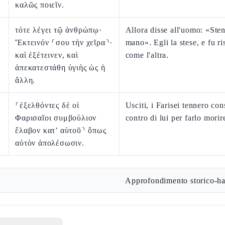
καλῶς ποιεῖν.
τότε λέγει τῷ ἀνθρώπῳ·
Allora disse all'uomo: «Sten
Ἔκτεινόν ⸂σου τὴν χεῖρα⸃·
mano». Egli la stese, e fu ri
καὶ ἐξέτεινεν, καὶ
come l'altra.
ἀπεκατεστάθη ὑγιὴς ὡς ἡ
ἄλλη.
⸂ἐξελθόντες δὲ οἱ
Usciti, i Farisei tennero con
Φαρισαῖοι συμβούλιον
contro di lui per farlo morir
ἔλαβον κατ’ αὐτοῦ⸃ ὅπως
αὐτὸν ἀπολέσωσιν.
Approfondimento storico-ha