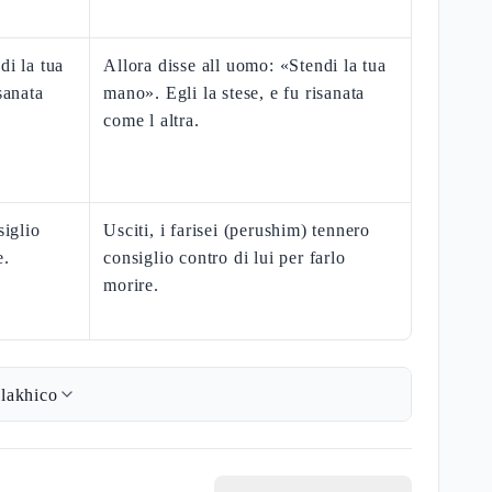
di la tua
Allora disse all uomo: «Stendi la tua
sanata
mano». Egli la stese, e fu risanata
come l altra.
siglio
Usciti, i farisei (perushim) tennero
e.
consiglio contro di lui per farlo
morire.
lakhico