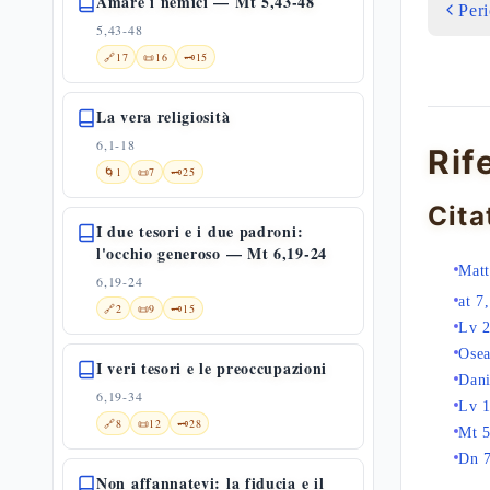
Amare i nemici — Mt 5,43-48
Per
5,43-48
🔗
17
📜
16
🗝️
15
La vera religiosità
6,1-18
Rif
🌀
1
📜
7
🗝️
25
Cita
I due tesori e i due padroni:
l'occhio generoso — Mt 6,19-24
Matt
6,19-24
at 7
🔗
2
📜
9
🗝️
15
Lv 2
Osea
I veri tesori e le preoccupazioni
Dani
6,19-34
Lv 1
🔗
8
📜
12
🗝️
28
Mt 5
Dn 
Non affannatevi: la fiducia e il