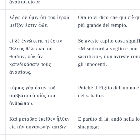
ἀναίτιοί εἰσιν;
λέγω δὲ ὑμῖν ὅτι τοῦ ἱεροῦ
Ora io vi dico che qui c'è q
μεῖζόν ἐστιν ὧδε.
più grande del tempio.
εἰ δὲ ἐγνώκειτε τί ἐστιν·
Se aveste capito cosa signif
Ἔλεος θέλω καὶ οὐ
«Misericordia voglio e non
θυσίαν, οὐκ ἂν
sacrificio», non avreste co
κατεδικάσατε τοὺς
gli innocenti.
ἀναιτίους.
κύριος γάρ ἐστιν τοῦ
Poiché il Figlio dell'uomo è
σαββάτου ὁ υἱὸς τοῦ
del sabato».
ἀνθρώπου.
Καὶ μεταβὰς ἐκεῖθεν ἦλθεν
E partito di là, andò nella l
εἰς τὴν συναγωγὴν αὐτῶν·
sinagoga;