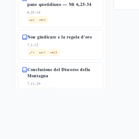
pane quotidiano — Mt 6,25-34
6,25-34
📜
2
🗝️
15
Non giudicare e la regola d'oro
7,1-12
🔗
3
📜
17
🗝️
25
Conclusione del Discorso della
Montagna
7,13-29
🔗
22
📜
5
🗝️
18
Guarigione del lebbroso
8,1-4
🔗
9
📜
5
🗝️
20