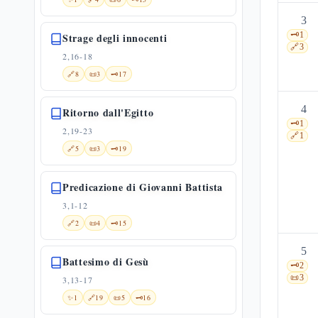
3
🗝️
1
Strage degli innocenti
🔗
3
2,16-18
🔗
8
📜
3
🗝️
17
4
Ritorno dall'Egitto
🗝️
1
2,19-23
🔗
1
🔗
5
📜
3
🗝️
19
Predicazione di Giovanni Battista
3,1-12
🔗
2
📜
4
🗝️
15
5
Battesimo di Gesù
🗝️
2
📜
3
3,13-17
✨
1
🔗
19
📜
5
🗝️
16