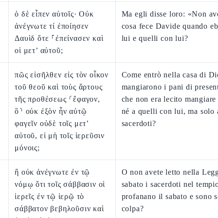
ὁ δὲ εἶπεν αὐτοῖς· Οὐκ
Ma egli disse loro: «Non ave
ἀνέγνωτε τί ἐποίησεν
cosa fece Davide quando eb
Δαυὶδ ὅτε ⸀ἐπείνασεν καὶ
lui e quelli con lui?
οἱ μετ’ αὐτοῦ;
πῶς εἰσῆλθεν εἰς τὸν οἶκον
Come entrò nella casa di Di
τοῦ θεοῦ καὶ τοὺς ἄρτους
mangiarono i pani di presen
τῆς προθέσεως ⸂ἔφαγον,
che non era lecito mangiare 
ὃ⸃ οὐκ ἐξὸν ἦν αὐτῷ
né a quelli con lui, ma solo 
φαγεῖν οὐδὲ τοῖς μετ’
sacerdoti?
αὐτοῦ, εἰ μὴ τοῖς ἱερεῦσιν
μόνοις;
ἢ οὐκ ἀνέγνωτε ἐν τῷ
O non avete letto nella Leg
νόμῳ ὅτι τοῖς σάββασιν οἱ
sabato i sacerdoti nel tempi
ἱερεῖς ἐν τῷ ἱερῷ τὸ
profanano il sabato e sono 
σάββατον βεβηλοῦσιν καὶ
colpa?