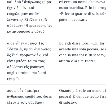
καὶ ἰδοὺ ⸀ἄνθρωπος χεῖρα
ed ecco un uomo che aveva
ἔχων ξηράν. καὶ
mano inaridita. E lo interro
ἐπηρώτησαν αὐτὸν
«È lecito guarire di sabato?
λέγοντες· Εἰ ἔξεστι τοῖς
poterlo accusare.
σάββασιν ⸀θεραπεύειν; ἵνα
κατηγορήσωσιν αὐτοῦ.
ὁ δὲ εἶπεν αὐτοῖς· Τίς
Ed egli disse loro: «Chi tra 
⸀ἔσται ἐξ ὑμῶν ἄνθρωπος
avendo una sola pecora, se 
ὃς ἕξει πρόβατον ἕν, καὶ
cade in una fossa di sabato,
ἐὰν ἐμπέσῃ τοῦτο τοῖς
afferra e la tira fuori?
σάββασιν εἰς βόθυνον,
οὐχὶ κρατήσει αὐτὸ καὶ
ἐγερεῖ;
πόσῳ οὖν διαφέρει
Quanto più vale un uomo di
ἄνθρωπος προβάτου. ὥστε
pecora! È dunque lecito fare
ἔξεστιν τοῖς σάββασιν
di sabato».