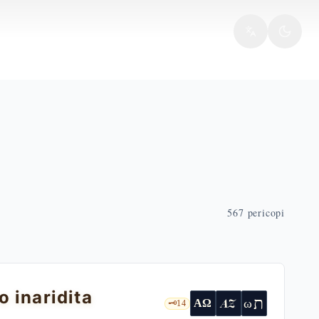
567
pericopi
o inaridita
ת
AZ
ω
ΑΩ
🗝️
14