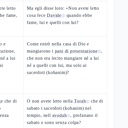
te letto
Ma egli disse loro: «Non avete letto
be fame,
cosa fece
Davide
quando ebbe
ⓘ
fame, lui e quelli con lui?
o e
Come entrò nella casa di Dio e
tazione,
mangiarono i
pani di presentazione
,
ⓘ
né a lui
che non era lecito mangiare né a lui
ai
né a quelli con lui, ma solo ai
sacerdoti (kohanim)?
ge che di
O non avete letto nella
Torah
che di
ⓘ
o
sabato i sacerdoti (kohanim) nel
senza
tempio, nell
avodah
, profanano il
ⓘ
sabato e sono senza colpa?