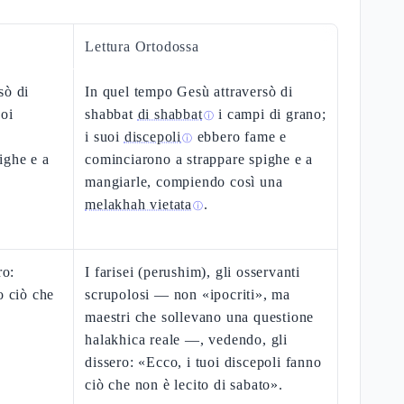
Lettura Ortodossa
sò di
In quel tempo Gesù attraversò di
uoi
shabbat
di shabbat
i campi di grano;
ⓘ
i suoi
discepoli
ebbero fame e
ⓘ
ighe e a
cominciarono a strappare spighe e a
mangiarle, compiendo così una
melakhah vietata
.
ⓘ
ro:
I farisei (perushim), gli osservanti
o ciò che
scrupolosi — non «ipocriti», ma
maestri che sollevano una questione
halakhica reale —, vedendo, gli
dissero: «Ecco, i tuoi discepoli fanno
ciò che non è lecito di sabato».