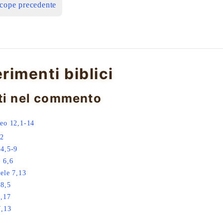
icope precedente
erimenti biblici
ti nel commento
eo 12,1-14
,2
4,5-9
 6,6
ele 7,13
8,5
,17
7,13