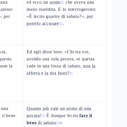
 una
ed ecco un
uomo
che aveva una
ⓘ
garono:
mano inaridita. E lo interrogarono:
», per
«È lecito guarire di sabato?»,
per
poterlo accusare
.
ⓘ
voi,
Ed egli disse loro: «Chi tra voi,
questa
avendo una sola pecora, se questa
 non la
cade in una fossa di sabato,
non la
afferra e la tira fuori?
ⓘ
 una
Quanto più vale un uomo di una
 il bene
pecora!
È dunque lecito
fare il
ⓘ
bene
di sabato
».
ⓘ