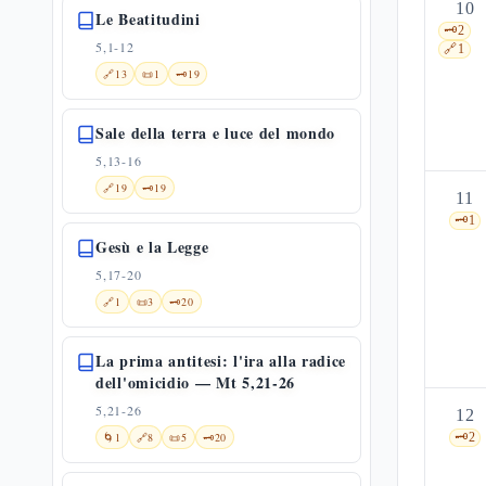
10
Le Beatitudini
🗝️
2
5,1-12
🔗
1
🔗
13
📜
1
🗝️
19
Sale della terra e luce del mondo
5,13-16
🔗
19
🗝️
19
11
🗝️
1
Gesù e la Legge
5,17-20
🔗
1
📜
3
🗝️
20
La prima antitesi: l'ira alla radice
dell'omicidio — Mt 5,21-26
5,21-26
12
🌀
1
🔗
8
📜
5
🗝️
20
🗝️
2