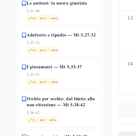
Le antitesi: la nuova giustizia
5,21-48
13
🔗
24
📜
12
🗝️
32
Adulterio e ripudio — Mt 5,27-32
5,27-32
🔗
25
📜
14
🗝️
16
14
I giuramenti — Mt 5,33-37
5,33-37
🔗
18
📜
15
🗝️
16
Occhio per occhio: dal limite alla
non-ritorsione — Mt 5,38-42
5,38-42
🔗
21
📜
3
🗝️
16