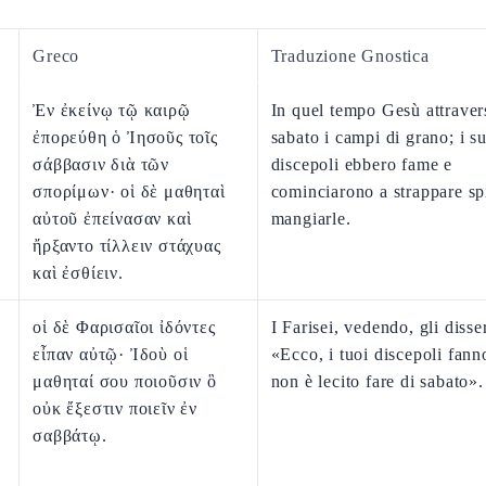
Greco
Traduzione Gnostica
Ἐν ἐκείνῳ τῷ καιρῷ
In quel tempo Gesù attraver
ἐπορεύθη ὁ Ἰησοῦς τοῖς
sabato i campi di grano; i s
σάββασιν διὰ τῶν
discepoli ebbero fame e
σπορίμων· οἱ δὲ μαθηταὶ
cominciarono a strappare sp
αὐτοῦ ἐπείνασαν καὶ
mangiarle.
ἤρξαντο τίλλειν στάχυας
καὶ ἐσθίειν.
οἱ δὲ Φαρισαῖοι ἰδόντες
I Farisei, vedendo, gli disse
εἶπαν αὐτῷ· Ἰδοὺ οἱ
«Ecco, i tuoi discepoli fann
μαθηταί σου ποιοῦσιν ὃ
non è lecito fare di sabato».
οὐκ ἔξεστιν ποιεῖν ἐν
σαββάτῳ.