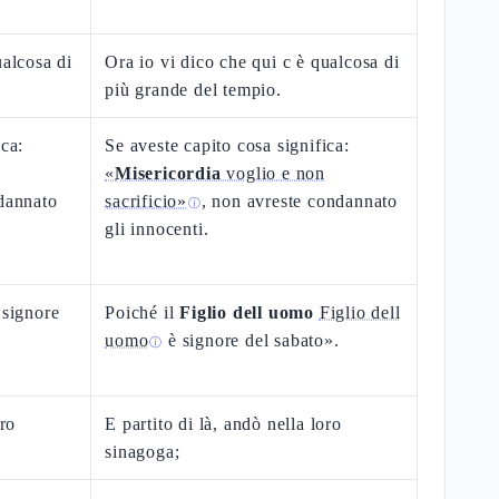
ualcosa di
Ora io vi dico che qui c è qualcosa di
più grande del tempio.
ica:
Se aveste capito cosa significa:
«
Misericordia
voglio e non
ndannato
sacrificio»
, non avreste condannato
ⓘ
gli innocenti.
 signore
Poiché il
Figlio dell uomo
Figlio dell
uomo
è signore del sabato».
ⓘ
oro
E partito di là, andò nella loro
sinagoga;