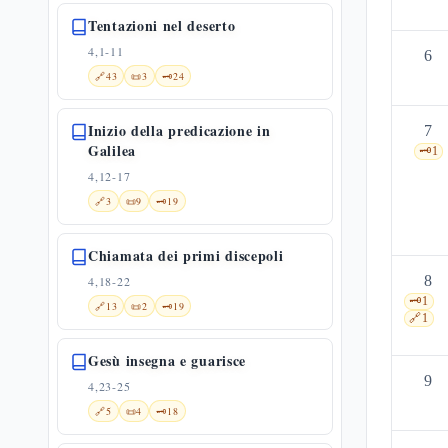
Tentazioni nel deserto
4,1-11
6
🔗
43
📜
3
🗝️
24
Inizio della predicazione in
7
Galilea
🗝️
1
4,12-17
🔗
3
📜
9
🗝️
19
Chiamata dei primi discepoli
8
4,18-22
🗝️
1
🔗
13
📜
2
🗝️
19
🔗
1
Gesù insegna e guarisce
9
4,23-25
🔗
5
📜
4
🗝️
18